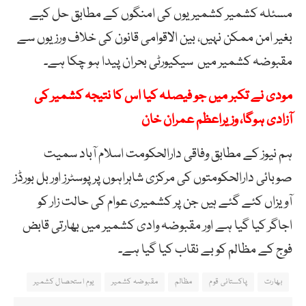
مسئلہ
کشمیر
کشمیریوں
کی
امنگوں
کے
مطابق
حل
کیے
بغیر
امن
ممکن
نہیں،
بین
الاقوامی
قانون
کی
خلاف
ورزیوں
سے
مقبوضہ
کشمیر
میں
سیکیورٹی
بحران
پیدا
ہو
چکا ہے۔
مودی نے تکبر میں جو فیصلہ کیا اس کا نتیجہ کشمیر کی
آزادی ہوگا، وزیراعظم عمران خان
ہم نیوز کے مطابق وفاقی دارالحکومت اسلام آباد سمیت
صوبائی دارالحکومتوں کی مرکزی شاہراہوں پر پوسٹرز اور بل بورڈز
آویزاں کئے گئے ہیں جن پر کشمیری عوام کی حالت زار کو
اجاگر کیا گیا ہے اور مقبوضہ وادی کشمیر میں بھارتی قابض
فوج کے مظالم کو بے نقاب کیا گیا ہے۔
بھارت
پاکستانی قوم
مظالم
مقبوضہ کشمیر
یوم استحصال کشمیر