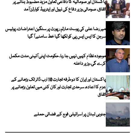
پاکستان اور صومالیہ کا دفاعی تعاون مزید مضبوط بنانے پر
اتفاق، صومالی وزیر دفاع کی نیول اور ایئرہیڈ کوارٹرز آمد
میر رضا علی کی پوسٹ مارٹم رپورٹ پر سنگین اعتراضات، پولیس
سرجن کا ایس ایس پی کو لکھا گیا خط سامنے آ گیا
موجودہ نظام کہیں نہیں جا رہا، حکومت اپنی آئینی مدت مکمل
کرے گی، وزیر داخلہ
پاکستان اور ایران کا دوطرفہ تجارت 10 ارب ڈالر تک بڑھانے کے
عزم کا اعادہ، سرحدی تجارت اور کان کنی میں تعاون بڑھانے پر
اتفاق
جنوبی لبنان پر اسرائیلی فوج کے فضائی حملے