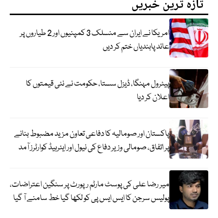
تازہ ترین خبریں
امریکا نے ایران سے منسلک 3 کمپنیوں اور 2 طیاروں پر
عائد پابندیاں ختم کر دیں
پیٹرول مہنگا، ڈیزل سستا، حکومت نے نئی قیمتوں کا
اعلان کر دیا
پاکستان اور صومالیہ کا دفاعی تعاون مزید مضبوط بنانے
پر اتفاق، صومالی وزیر دفاع کی نیول اور ایئرہیڈ کوارٹرز آمد
میر رضا علی کی پوسٹ مارٹم رپورٹ پر سنگین اعتراضات،
پولیس سرجن کا ایس ایس پی کو لکھا گیا خط سامنے آ گیا