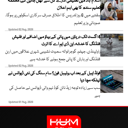
اسلام آباد میں تعلیمی ادارے کل سے کھل جائیں گے، محکمہ
تعلیم سندھ کا بھی اہم اعلان
ہفتے میں 6 روز تدریس کا اطلاق صرف سرکاری اسکولوں پر ہوگا،
صوبائی وزیر تعلیم
Updated 02 Aug, 2026
4 اگست تک دریاؤں میں پانی کے بہاؤ میں اضافے اور فلیش
فلڈنگ کا خدشہ، این ڈی ایم اے کا الرٹ
راولپنڈی، جہلم، گوجرانوالہ سمیت نشیبی شہری علاقوں میں اربن
فلڈنگ اور بارش کا پانی جمع ہونے کا خدشہ ہے
Updated 02 Aug, 2026
فولڈ ایبل کے بعد اب رولیبل فون؟ سام سنگ کی نئی ڈیوائس نے
تہلکہ مچا دیا
سب سے زیادہ توجہ زیڈ نائن کوڈ نیم والی ڈیوائس نے حاصل کی
ہے
Updated 01 Aug, 2026