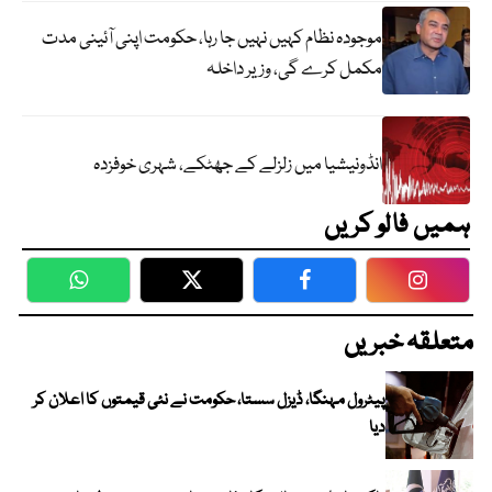
موجودہ نظام کہیں نہیں جا رہا، حکومت اپنی آئینی مدت
مکمل کرے گی، وزیر داخلہ
انڈونیشیا میں زلزلے کے جھٹکے، شہری خوفزدہ
ہمیں فالو کریں
WhatsApp
Twitter
Facebook
Faceboo
متعلقہ خبریں
پیٹرول مہنگا، ڈیزل سستا، حکومت نے نئی قیمتوں کا اعلان کر
دیا