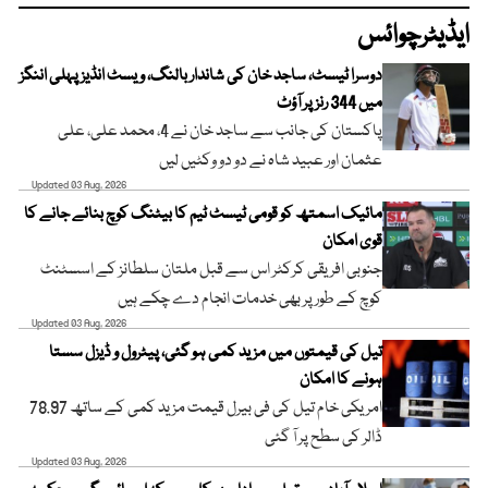
ایڈیٹرچوائس
دوسرا ٹیسٹ، ساجد خان کی شاندار بالنگ، ویسٹ انڈیز پہلی اننگز
میں 344 رنز پر آؤٹ
پاکستان کی جانب سے ساجد خان نے 4، محمد علی، علی
عثمان اور عبید شاہ نے دو دو وکٹیں لیں
Updated 03 Aug, 2026
مائیک اسمتھ کو قومی ٹیسٹ ٹیم کا بیٹنگ کوچ بنائے جانے کا
قوی امکان
جنوبی افریقی کرکٹر اس سے قبل ملتان سلطانز کے اسسٹنٹ
کوچ کے طور پر بھی خدمات انجام دے چکے ہیں
Updated 03 Aug, 2026
تیل کی قیمتوں میں مزید کمی ہو گئی، پیٹرول و ڈیزل سستا
ہونے کا امکان
امریکی خام تیل کی فی بیرل قیمت مزید کمی کے ساتھ 78.97
ڈالر کی سطح پر آ گئی
Updated 03 Aug, 2026