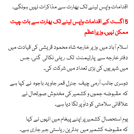
اقدامات
واپس
لینے
تک
بھارت سے
مذاکرات
نہیں
ہونگے۔
5 اگست کے اقدامات واپس لینے تک بھارت سے بات چیت
ممکن نہیں، وزیراعظم
اسلام آباد میں
وزیر
خارجہ
شاہ
محمود
قریشی
کی
قیادت
میں
دفتر
خارجہ
سے
پارلیمنٹ
تک
ریلی
نکالی
گئی، جس
میں
شہریوں
کی
بڑی
تعداد
میں
شرکت کی۔
دوسری جانب آرمی
چیف
جنرل قمر جاوید باجوہ
نے
کہا
ہے
کہ
مقبوضہ
جموں
و
کشمیر
کی
مخدوش
صورتحال
نے
علاقائی
سلامتی
کو
داوَ
پر
لگا
دیا ہے۔
یوم استحصال کشمیر پر اپنے پیغام میں انہوں نے کہا
کہ
مقبوضہ
کشمیر
میں
بدترین
ریاستی
جبر
جاری
ہے۔