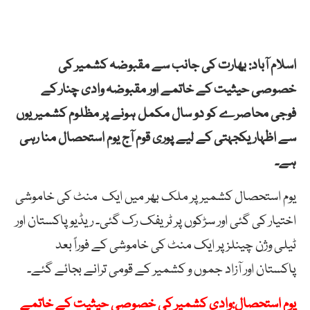
اسلام آباد: بھارت کی جانب سے مقبوضہ کشمیر کی
خصوصی حیثیت کے خاتمے اور مقبوضہ وادی چنار کے
فوجی محاصرے کو دو سال مکمل ہونے پر مظلوم کشمیریوں
سے اظہار یکجہتی کے لیے پوری قوم آج یوم استحصال منا رہی
ہے۔
یوم
استحصال
کشمیر
پر
ملک
بھر
میں
ایک
منٹ
کی
خاموشی
اختیار
کی
گئی اور
سڑکوں
پر
ٹریفک
رک
گئی۔ ریڈیو پاکستان اور
ٹیلی وژن چینلز پر ایک منٹ کی خاموشی کے فوراً بعد
پاکستان اور آزاد جموں و کشمیر کے قومی ترانے بجائے گئے۔
یوم استحصال:وادی کشمیر کی خصوصی حیثیت کے خاتمے