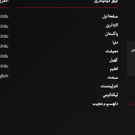
نیوز کیٹیگریز
انگر
صفحۂ اول
Urdu
تازہ ترین
Urdu
پاکستان
Urdu
دنیا
Urdu
اس
معیشت
Urdu
کھیل
Urdu
تعلیم
lish
صحت
انٹرٹینمنٹ
ٹیکنالوجی
دلچسپ و عجیب