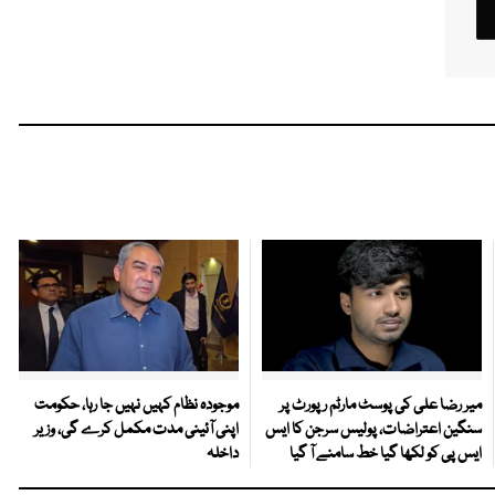
میر رضا علی کی پوسٹ مارٹم رپورٹ پر
موجودہ نظام کہیں نہیں جا رہا، حکومت
سنگین اعتراضات، پولیس سرجن کا ایس
اپنی آئینی مدت مکمل کرے گی، وزیر
ایس پی کو لکھا گیا خط سامنے آ گیا
داخلہ