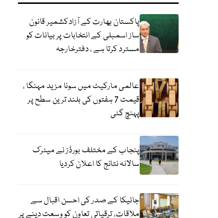
پاکستان بھارت کے آزادکشمیر قانون
ساز اسمبلی کے انتخابات پر بیانات کو
مسترد کرتا ہے ، دفترخارجہ
عالمی مارکیٹ میں سونا مزید مہنگا ،
قیمت 7 ہفتوں کی بلند ترین سطح پر
پہنچ گئی
پنجاب کے مختلف بورڈز نے میٹرک
سالانہ نتائج کا اعلان کردیا
جائیکا کے صدر کی احسن اقبال سے
ملاقات، ترقیاتی تعاون کو وسعت دینے پر