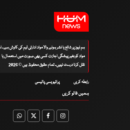
ہم نیوز پر شائع یا نشر ہونے والا مواد ادارتی ٹیم کی کاوش ہے۔ 
مواد کو بغیر پیشگی اجازت کسی بھی صورت میں استعمال یا
نقل کرنا درست نہیں۔ تمام حقوق محفوظ ہیں © 2026
رابطہ کریں
پرائیویسی پالیسی
ہمیں فالو کریں
WhatsApp
Twitter
Facebook
Facebook