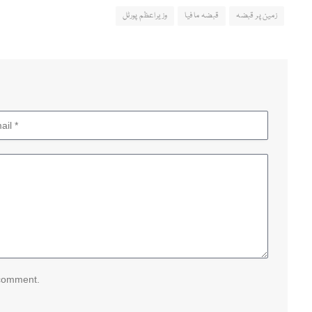
زمین پر قبضہ
قبضہ مافیا
وزیراعظم پورٹل
 comment.