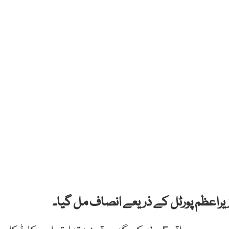
وزیراعظم پورٹل کے ذریعے انصاف مل گیا۔