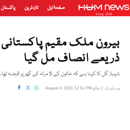
صفحۂ اول
تازہ ترین
پاکستان
6 Aug, 2026
بیرون ملک مقیم پاکستانی خ
ذریعے انصاف مل گیا
شہباز گل کا کہنا ہے کہ خاتون کے 5 مرلہ کے گھر پر قبضہ تھا، جسے واپس دلوایا گیا
|
شائع
August 4, 2021 12:51 PM
ویب ڈیسک