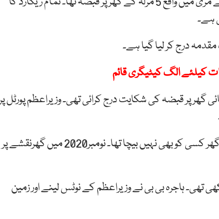
معاون خصوصی شہبازگل کا کہنا ہے کہ ہاجرہ بی بی کے مری میں واقع 5 مرلہ کے گھر پر قبضہ تھا۔ تمام ریکارڈ کا
ی ہے۔
قدمہ درج کر لیا گیا ہے۔
ات کیلئے الگ کیٹیگری قائم
ئی گھر پر قبضہ کی شکایت درج کرائی تھی۔ وزیراعظم پورٹل پر
تحقیقات کے دوران معلوم ہوا کہ ہاجرہ بی بی نے مری کا گھر کسی کو بھی نہیں بیچا تھا۔ نومبر2020 میں گھرنقشے پر
ھی تھی۔ ہاجرہ بی بی نے وزیراعظم کے نوٹس لینے اور زمین