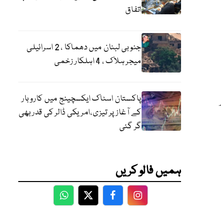
اتفاق
جنوبی لبنان میں دھماکا ، 2 اسرائیلی
میجر ہلاک ، 4 اہلکار زخمی
پاکستان اسٹاک ایکسچینج میں کاروبار
کے آغاز پر تیزی،امریکی ڈالر کی قدر بھی
گر گئی
ہمیں فالو کریں
WhatsApp
Twitter
Facebook
Facebook