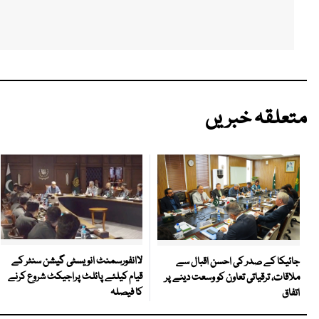
متعلقہ خبریں
لاانفورسمنٹ انویسٹی گیشن سنٹر کے
جائیکا کے صدر کی احسن اقبال سے
قیام کیلئے پائلٹ پراجیکٹ شروع کرنے
ملاقات، ترقیاتی تعاون کو وسعت دینے پر
کا فیصلہ
اتفاق