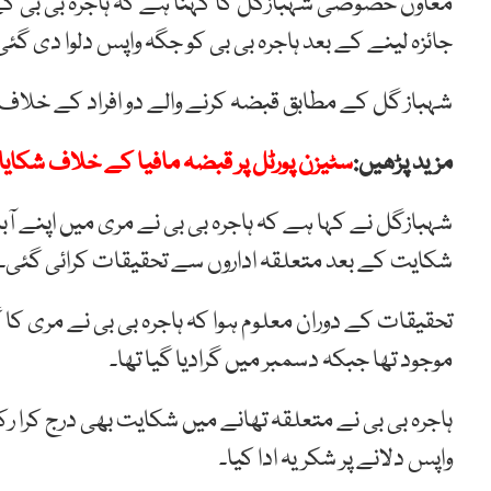
جائزہ لینے کے بعد ہاجرہ بی بی کو جگہ واپس دلوا دی گئ
شہباز گل کے مطابق قبضہ کرنے والے دو افراد کے خلاف م
مزید پڑھیں:
سٹیزن پورٹل پر قبضہ مافیا کے خلاف شکای
شہبازگل نے کہا ہے کہ ہاجرہ بی بی نے مری میں اپنے آبا
شکایت کے بعد متعلقہ اداروں سے تحقیقات کرائی گئی۔
موجود تھا جبکہ دسمبر میں گرادیا گیا تھا۔
ہاجرہ بی بی نے متعلقہ تھانے میں شکایت بھی درج کرا رک
واپس دلانے پر شکریہ ادا کیا۔