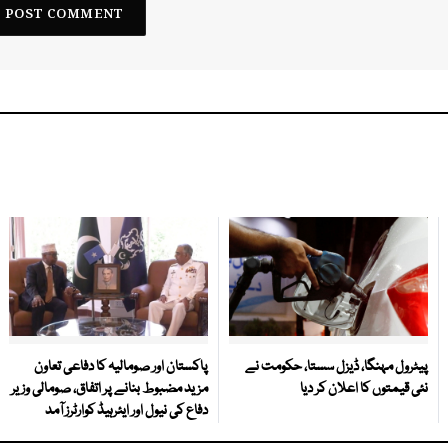
پیٹرول مہنگا، ڈیزل سستا، حکومت نے
پاکستان اور صومالیہ کا دفاعی تعاون
نئی قیمتوں کا اعلان کر دیا
مزید مضبوط بنانے پر اتفاق، صومالی وزیر
دفاع کی نیول اور ایئرہیڈ کوارٹرز آمد