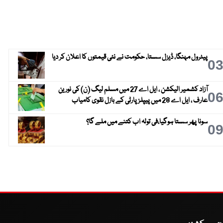
پیٹرول مہنگا، ڈیزل سستا، حکومت نے نئی قیمتوں کا اعلان کر دیا
0
آزاد کشمیر الیکشن ، ایل اے 27 میں مسلم لیگ (ن) کی نورین
0
عارف ، ایل اے 28 میں پیپلز پارٹی کے بازل نقوی کامیاب
سونا پھر سستا ہوگیا،فی تولہ اب کتنے میں ملے گا؟
0