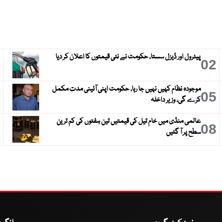
پیٹرول اور ڈیزل سستا، حکومت نے نئی قیمتوں کا اعلان کر دیا
3
02
موجودہ نظام کہیں نہیں جا رہا، حکومت اپنی آئینی مدت مکمل
6
05
کرے گی، وزیر داخلہ
عالمی منڈی میں خام تیل کی قیمتیں تین ہفتوں کی کم ترین
9
08
سطح پر آ گئیں