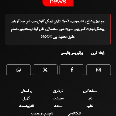
ہم نیوز پر شائع یا نشر ہونے والا مواد ادارتی ٹیم کی کاوش ہے۔ اس مواد کو بغیر
پیشگی اجازت کسی بھی صورت میں استعمال یا نقل کرنا درست نہیں۔ تمام
حقوق محفوظ ہیں © 2026
رابطہ کریں
پرائیویسی پالیسی
WhatsApp
Twitter
Facebook
Faceboo
صفحۂ اول
تازہ ترین
پاکستان
دنیا
معیشت
کھیل
تعلیم
صحت
انٹرٹینمنٹ
ٹیکنالوجی
دلچسپ و عجیب