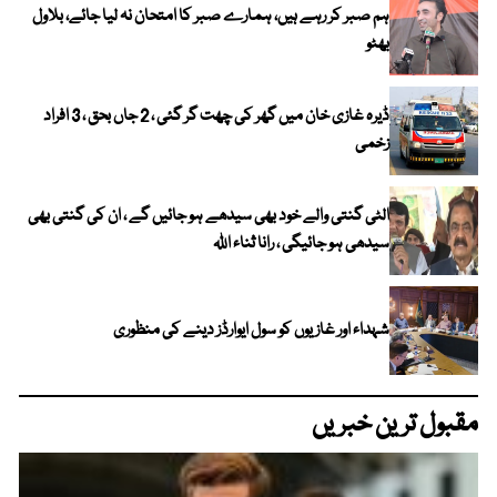
ہم صبر کر رہے ہیں، ہمارے صبر کا امتحان نہ لیا جائے، بلاول
بھٹو
ڈیرہ غازی خان میں گھر کی چھت گر گئی ، 2 جاں بحق ، 3 افراد
زخمی
الٹی گنتی والے خود بھی سیدھے ہو جائیں گے ، ان کی گنتی بھی
سیدھی ہو جائیگی ، رانا ثناء اللہ
شہداء اور غازیوں کو سول ایوارڈز دینے کی منظوری
مقبول ترین خبریں