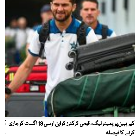
کیریبین پریمیئر لیگ ، قومی کرکٹرز کو این او سی 19 اگست کو جاری
آز
کرنے کا فیصلہ
چھی