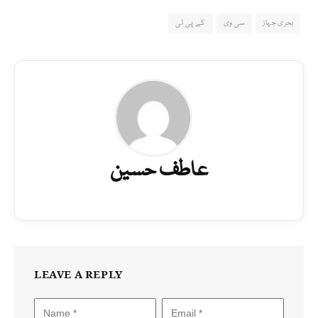
بحری جہاز
سی وی
کے پی ٹی
عاطف حسین
LEAVE A REPLY