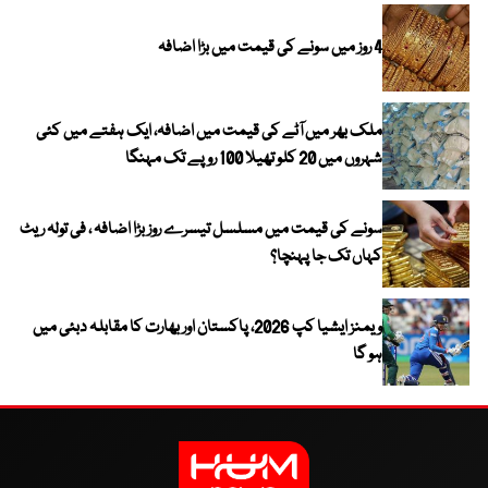
4 روز میں سونے کی قیمت میں بڑا اضافہ
ملک بھر میں آٹے کی قیمت میں اضافہ، ایک ہفتے میں کئی
شہروں میں 20 کلو تھیلا 100 روپے تک مہنگا
سونے کی قیمت میں مسلسل تیسرے روز بڑا اضافہ ، فی تولہ ریٹ
کہاں تک جا پہنچا؟
ویمنز ایشیا کپ 2026، پاکستان اور بھارت کا مقابلہ دبئی میں
ہو گا