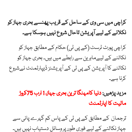
کراچی میں سی وی کے ساحل کے قریب پھنسے بحری جہاز کو
نکلانے کے لیے آپریشن تاحال شروع نہیں ہوسکا ہے۔
کراچی پورٹ ٹرسٹ (کے پی ٹی) حکام کے مطابق جہاز کو
نکالنے کے لیےماہرین سے رابطے میں ہیں۔ بحری جہاز کو
نکالنے کا آپریشن کے پی ٹی کے آپریشنز ڈیپارٹمنٹ نےشروع
کرنا ہے۔
مزید پڑھیں:
دنیا کامہنگا ترین بحری جہاز، 1 ارب 75کروڑ
مالیت کا اپارٹمنٹ
ترجمان کے مطابق کے پی ٹی کے پاس کم گہرے پانی سے
جہاز نکالنے کے لیے فوری طوررپر وسائل دستیاب نہیں ہیں۔