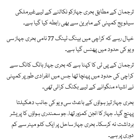
ترجمان کے مطابق بحری جہازکو نکالنے کے لیےغیرملکی
سیلویج کمپنی کے ماہرین سے بھی رابطہ کیا گیا ہے۔
خیال رہے کہ کراچی میں ہینگ ٹینگ 77 نامی بحری جہاز سی
ویو کی حدود میں پھنس گیا ہے۔
ترجمان کے پی ٹی کا کہنا ہے کہ بحری جہاز ہانگ کانگ سے
کراچی کی حدود میں پہنچا تھا جس میں انفرادی طور پر کمپنی
نے اشیاء منگوانے کے لیے بکنگ کرائی تھی۔
بحری جہاز تیز ہواؤں کے باعث سی ویو کی جانب دھکیلتا
پہنچ گیا۔ جہاز کا انجن کمزور تھا، جو سمندری ہواؤں کا پریشر
برداشت نہ کرسکا۔ بحری جہاز ساحل پر ایک کلو میٹر سے کم
دوری پر ہے۔