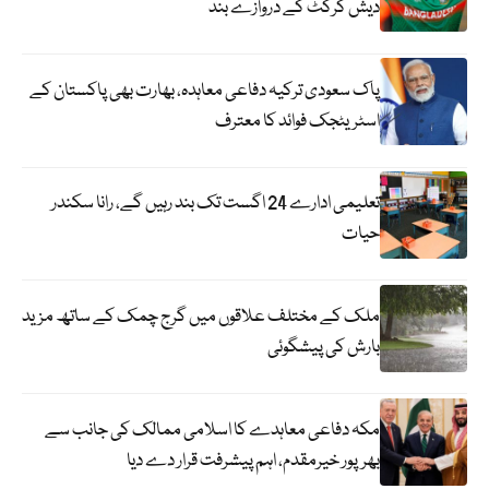
دیش کرکٹ کے دروازے بند
پاک سعودی ترکیہ دفاعی معاہدہ، بھارت بھی پاکستان کے
اسٹریٹجک فوائد کا معترف
تعلیمی ادارے 24 اگست تک بند رہیں گے، رانا سکندر
حیات
ملک کے مختلف علاقوں میں گرج چمک کے ساتھ مزید
بارش کی پیشگوئی
مکہ دفاعی معاہدے کا اسلامی ممالک کی جانب سے
بھرپور خیرمقدم، اہم پیشرفت قرار دے دیا