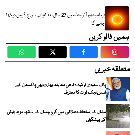
برطانیہ اور آئرلینڈ میں 27 سال بعد نایاب سورج گرہن دیکھا
جائے گا
ہمیں فالو کریں
WhatsApp
Twitter
Facebook
Faceboo
متعلقہ خبریں
پاک سعودی ترکیہ دفاعی معاہدہ، بھارت بھی پاکستان کے
اسٹریٹجک فوائد کا معترف
ملک کے مختلف علاقوں میں گرج چمک کے ساتھ مزید بارش
کی پیشگوئی