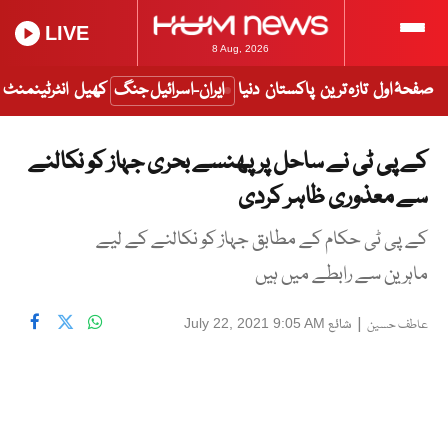
LIVE
8 Aug, 2026
صفحۂ اول
تازہ ترین
پاکستان
دنیا
ایران-اسرائیل جنگ
کھیل
انٹرٹینمنٹ
کے پی ٹی نے ساحل پر پھنسے بحری جہاز کو نکالنے
سے معذوری ظاہر کردی
کے پی ٹی حکام کے مطابق جہاز کو نکالنے کے لیے
ماہرین سے رابطے میں ہیں
|
شائع
July 22, 2021 9:05 AM
عاطف حسین