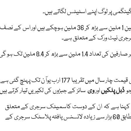
گمی پر لوگ اپنے اسٹیٹس لگاتے ہیں۔
سال2013 میں لانچ کیےجانے کے بعد اس ایپ کےصارفین 1 ملین سے بڑھ کر 36 ملین ہوچکے ہیں اور اس کے نصف
سرجری نیٹ ورک کے متعلق ہے۔
پر صارفین کی تعداد 1.4 ملین سے بڑھ کر 8.4 ملین تک ہو گ
ایک رپورٹ کے مطابق چین میں کاسمیٹک مارکیٹ کی قیمت چار سال میں تقریبا 177 ارب یوآن تک پہنچ گئی ہ
جو
ڈبل پلکیں
اور
وی
سائز کے جبڑوں کی لکیریں تیار کرتے ہیں
 کا کہنا ہے کہ ان کے دوست کاسمیٹک سرجری کے متعلق
کھل کر بات کرتے ہیں۔ چین میں 2019 کے ریکاڈ کے مطابق 60 ہزار سے زیادہ لائسنس یافتہ پلاسٹک سرجری کے