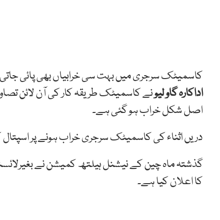
کاسمیٹک سرجری میں بہت سی خرابیاں بھی پائی جاتی ہی
اداکارہ گاو لیو
نے کاسمیٹک طریقہ کار کی آن لائن تصا
اصل شکل خراب ہو گئی ہے۔
دریں اثناء کی کاسمیٹک سرجری خراب ہونے پر اسپتال کو 49 ہزار یوآن جرمانہ کیا گیا 
گذشتہ ماہ چین کے نیشنل ہیلتھ کمیشن نے بغیرلائس
کا اعلان کیا ہے۔