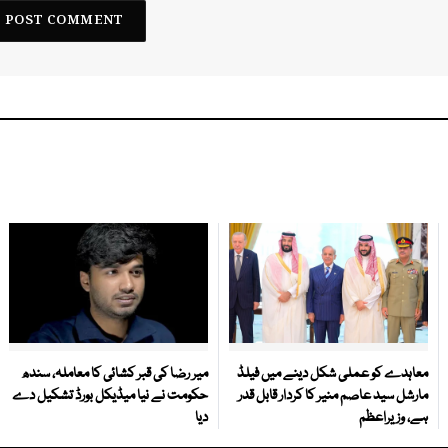
معاہدے کو عملی شکل دینے میں فیلڈ
میر رضا کی قبر کشائی کا معاملہ، سندھ
مارشل سید عاصم منیر کا کردار قابل قدر
حکومت نے نیا میڈیکل بورڈ تشکیل دے
ہے، وزیراعظم
دیا