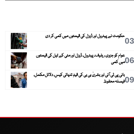
حکومت نے پیٹرول اور ڈیزل کی قیمتوں میں کمی کر دی
0
عوام کو جزوی ریلیف، پیٹرول، ڈیزل اور مٹی کے تیل کی قیمتوں
0
میں کمی
بانی پی ٹی آئی اور بشریٰ بی بی کی قیدِ تنہائی کیس، دلائل مکمل،
0
فیصلہ محفوظ