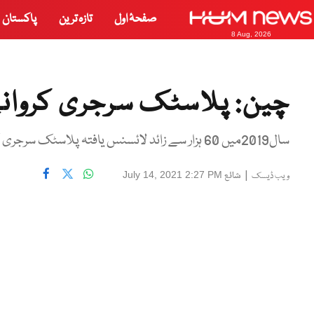
صفحۂ اول
تازہ ترین
پاکستان
8 Aug, 2026
چین: پلاسٹک سرجری کروانے 
سال2019میں 60 ہزار سے زائد لائسنس یافتہ پلاسٹک سرجری کلینک تھے
|
شائع
July 14, 2021 2:27 PM
ویب ڈیسک