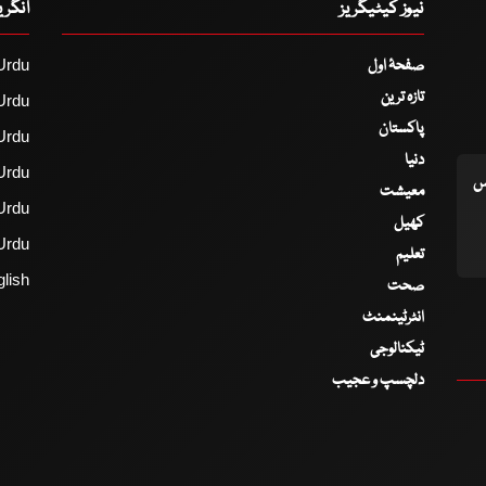
نیوز کیٹیگریز
انگر
صفحۂ اول
Urdu
تازہ ترین
Urdu
پاکستان
Urdu
دنیا
Urdu
اس
معیشت
Urdu
کھیل
Urdu
تعلیم
lish
صحت
انٹرٹینمنٹ
ٹیکنالوجی
دلچسپ و عجیب