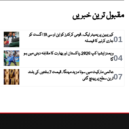
مقبول ترین خبریں
کیریبین پریمیئر لیگ ، قومی کرکٹرز کو این او سی 19 اگست کو
01
جاری کرنے کا فیصلہ
ویمنز ایشیا کپ 2026، پاکستان اور بھارت کا مقابلہ دبئی میں ہو
04
گا
عالمی مارکیٹ میں سونا مزید مہنگا ، قیمت 7 ہفتوں کی بلند
07
ترین سطح پر پہنچ گئی