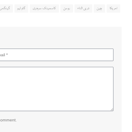
امریکا
چین
دریں اثناء
روسن
کاسمیٹک سرجری
گاو لیو
گینگمی
 comment.