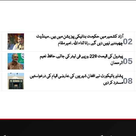
آزاد کشمیر میں حکومت بنانیکی پوزیشن میں ہیں ، مینڈیٹ
3
02
چھیننے نہیں دیں گے ، رانا ثناء اللہ ، امیر مقام
پیٹرول کی قیمت 228 روپے فی لیٹر کی جائے، حافظ نعیم
6
05
الرحمان
پشاور ہائیکورٹ نے افغان شہریوں کی عارضی قیام کی درخواستیں
9
08
مسترد کر دیں