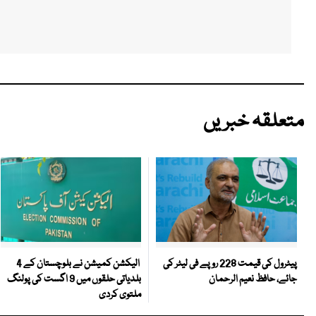
متعلقہ خبریں
الیکشن کمیشن نے بلوچستان کے 4
پیٹرول کی قیمت 228 روپے فی لیٹر کی
بلدیاتی حلقوں میں 9 اگست کی پولنگ
جائے، حافظ نعیم الرحمان
ملتوی کردی