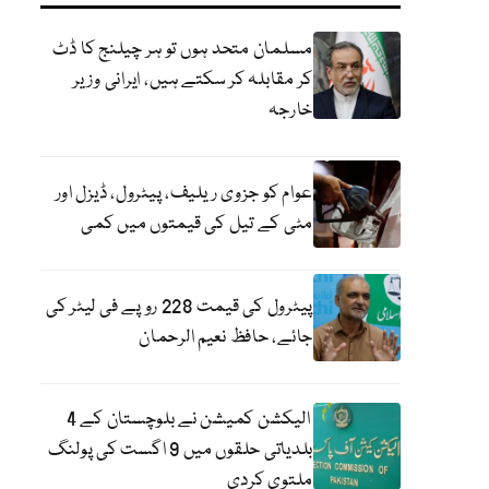
مسلمان متحد ہوں تو ہر چیلنج کا ڈٹ
کر مقابلہ کر سکتے ہیں، ایرانی وزیر
خارجہ
عوام کو جزوی ریلیف، پیٹرول، ڈیزل اور
مٹی کے تیل کی قیمتوں میں کمی
پیٹرول کی قیمت 228 روپے فی لیٹر کی
جائے، حافظ نعیم الرحمان
الیکشن کمیشن نے بلوچستان کے 4
بلدیاتی حلقوں میں 9 اگست کی پولنگ
ملتوی کردی