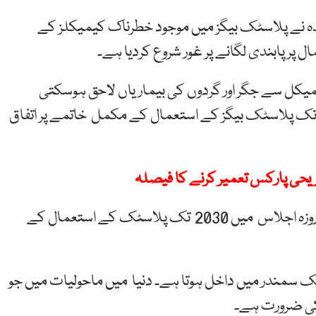
ہ نے
پلاسٹک
بیگز
میں
موجود
خطرناک
کیمیکلز کے
ل پر
پابندی
لگانے
پر
غور
شروع
کردیا ہے۔
میکل
سے
جگر
اور
گردوں
کی
بیماریاں لاحق
ہوسکتی
قوام متحدہ نے کہا ہے کہ 170 ممالک نے 2030 تک پلاسٹک بیگز کے استعمال کے مکمل خاتمے پر اتفاق
ماحولیات پر نیروبی میں اقوام متحدہ کے ہونے والے پانچ روزہ اجلاس میں 2030 تک پلاسٹک کے استعمال کے
سٹک سمندر میں داخل ہوتا ہے۔ دنیا میں ماحولیات میں جو
 کی ضرورت ہے۔