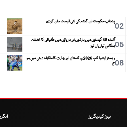
پنجاب حکومت نے گندم کی نئی قیمت مقرر کردی
3
02
آئندہ 48 گھنٹوں میں بارشوں اور دریاؤں میں طغیانی کا خدشہ،
6
05
ہنگامی تیاریاں تیز
ویمنز ایشیا کپ 2026، پاکستان اور بھارت کا مقابلہ دبئی میں ہو
9
08
گا
نیوز کیٹیگریز
انگر