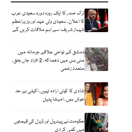
ترک صدر کا ایک روزہ دورہ سعودی عرب
کا اعلان، سعودی ولی عہد اور وزیراعظم
شہباز شریف سے اہم ملاقات کریں گے
دمشق کے نواحی علاقے جرمانہ میں
منی بس میں دھماکہ، 2 افراد جاں بحق،
متعدد زخمی
شادی کا کوئی ارادہ نہیں، اکیلی بے حد
خوش ہوں، امیشا پٹیل
حکومت نے پیٹرول اور ڈیزل کی قیمتوں
میں کمی کر دی