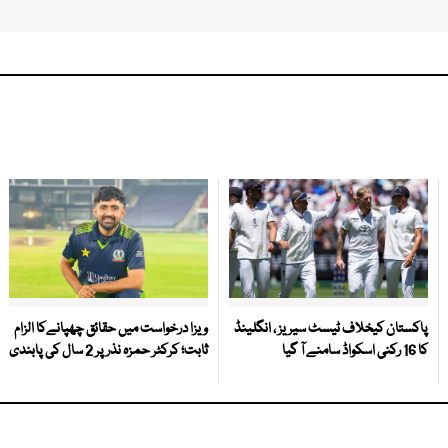
پاکستان کیخلاف ٹیسٹ سیریز ، انگلینڈ
ویزا درخواست میں حقائق چھپانےکا الزام
کا 16 رکنی اسکواڈ سامنے آ گیا
ثابت؛ کرکٹر حمزہ نذر پر 2 سال کی پابندی