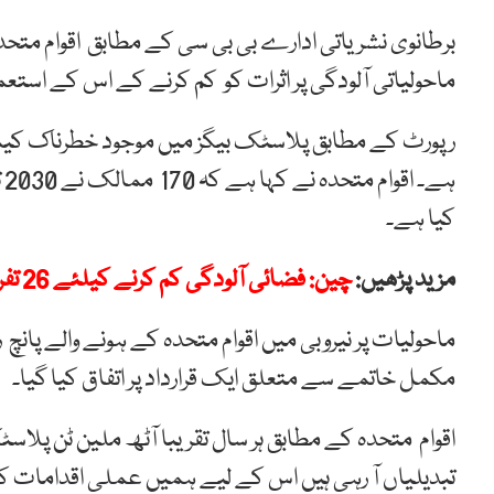
برطانوی نشریاتی ادارے بی بی سی کے مطابق اقوام متحد
ماحولیاتی آلودگی پر اثرات کو
کم کرنے کے اس کے استعما
رپورٹ کے مطابق
پلاسٹک
بیگز
میں
موجود
خطرناک
کی
ہے۔
ا
کیا ہے۔
مزید پڑھیں:
چین: فضائی آلودگی کم کرنے کیلئے 26 تفریحی پارکس تعمیر کرنے کا فیصلہ
مکمل خاتمے سے متعلق ایک قرارداد پر اتفاق کیا گیا۔
اقوام متحدہ کے مطابق ہر سال تقریبا آٹھ ملین ٹن پلا
تبدیلیاں آ رہی ہیں اس کے لیے ہمیں عملی اقدامات