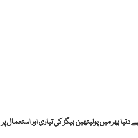
یے دنیا بھر میں پولیتھین
بیگز کی تیاری اور استعمال پر