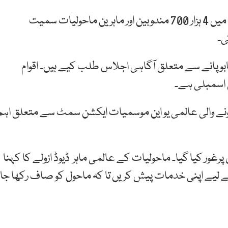
اقوام متحدہ کے زیر اہتمام ماحولیات سے متعلق اجلاس میں 4 ہزار 700 مندوبین اور ماہرین ماحولیات سمیت
ی۔
قابو پانے سے متعلق آگاہی اجلاس طلب کیے ہیں۔ اقوام
ی اسمبلی ہے۔
 ہونے والی عالمی یو این موسمیات ایکشن سمٹ سے متعلق اہم
پرغور کیا گیا۔ ماحولیات کے عالمی ماہر ڈیوڈ ازولے کا کہنا
کے لیے اپنی خدمات پیش کریں تا کہ ماحول کو صاف رکھا جا