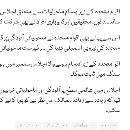
سائنسدانوں، محقیقین اورکاروباری افراد نے بھی شرکت ک
اس سے پہلے بھی اقوام متحدہ نے ماحولیاتی آلودگی پر 
متحدہ کی نیروبی اسمبلی دنیا کی سر فہرست ماحولیات
اقوا متحدہ کے زیر اہتمام ہونے والا اجلاس ستمبر میں
سنگ میل ثابت ہوگا۔
اجلاس میں عالمی سطح پر آلودگی اور ماحولیاتی خرابیوں 
تھا کہ زیادہ سے زیادہ ممالک اس نظریے کو پورا کرنے 
سکے۔
اقوام متحدہ
سمندری آلودگی
ماحولیاتی آلودگی
موسمیاتی تبدیلی