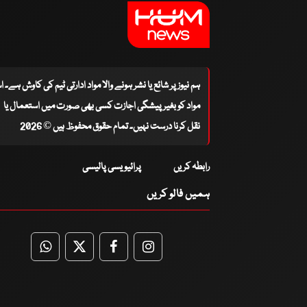
ہم نیوز پر شائع یا نشر ہونے والا مواد ادارتی ٹیم کی کاوش ہے۔ 
مواد کو بغیر پیشگی اجازت کسی بھی صورت میں استعمال یا
نقل کرنا درست نہیں۔ تمام حقوق محفوظ ہیں © 2026
رابطہ کریں
پرائیویسی پالیسی
ہمیں فالو کریں
WhatsApp
Twitter
Facebook
Facebook