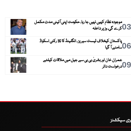
موجودہ نظام کہیں نہیں جا رہا، حکومت اپنی آئینی مدت مکمل
0
کرے گی، وزیر داخلہ
پاکستان کیخلاف ٹیسٹ سیریز ، انگلینڈ کا 16 رکنی اسکواڈ
0
سامنے آ گیا
عمران خان اور بشریٰ بی بی سے جیل میں ملاقات کیلئے
0
درخواست دائر
یزی سیکشنز