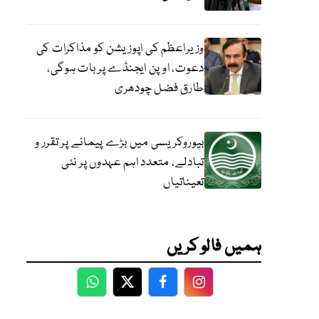
وزیراعظم کی اپوزیشن کو مذاکرات کی
دعوت، اوپن ایجنڈے پر بات ہوگی،
طارق فضل چودھری
بیوروکریسی میں بڑے پیمانے پر تقرر و
تبادلے، متعدد اہم عہدوں پر نئی
تعیناتیاں
ہمیں فالو کریں
WhatsApp
Twitter
Facebook
Facebook