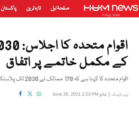
صفحۂ اول
تازہ ترین
پاکستان
7 Aug, 2026
کے مکمل خاتمے پر اتفاق
اقوام متحدہ کا کہنا ہے کہ 170 ممالک نے 2030 تک پلاسٹک بیگز کے استعمال کے مکمل خاتمے پر اتفاق کیا
|
شائع
June 28, 2021 2:23 PM
ویب ڈیسک