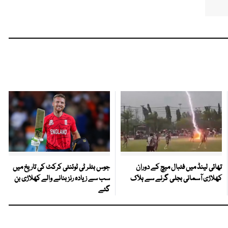
تھائی لینڈ میں فٹبال میچ کے دوران
جوس بٹلر ٹی ٹوئنٹی کرکٹ کی تاریخ میں
کھلاڑی آسمانی بجلی گرنے سے ہلاک
سب سے زیادہ رنز بنانے والے کھلاڑی بن
گئے