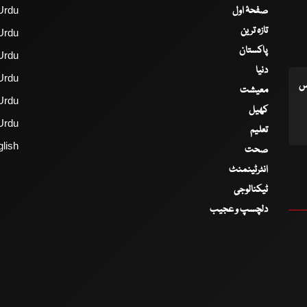
صفحۂ اول
Urdu
تازہ ترین
Urdu
پاکستان
Urdu
دنیا
Urdu
اس
معیشت
Urdu
کھیل
Urdu
تعلیم
lish
صحت
انٹرٹینمنٹ
ٹیکنالوجی
دلچسپ و عجیب