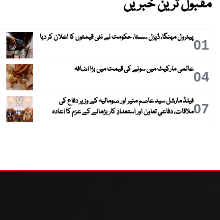
مقبول ترین خبریں
پیٹرول مہنگا، ڈیزل سستا، حکومت نے نئی قیمتوں کا اعلان کر دیا
01
عالمی مارکیٹ میں سونے کی قیمت میں بڑا اضافہ
04
فیلڈ مارشل سید عاصم منیر اور صومالیہ کے وزیر دفاع کی
07
ملاقات، دفاعی تعاون اور استعدادِ کار بڑھانے کے عزم کا اعادہ