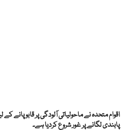
اقوام
متحدہ
نے ماحولیاتی آلودگی پر قابو پانے کے ل
پابندی لگانے پر غور شروع کردیا ہے۔