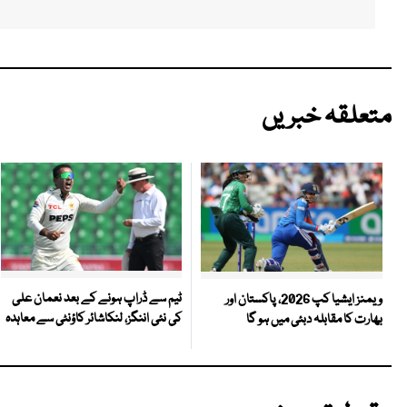
متعلقہ خبریں
ٹیم سے ڈراپ ہونے کے بعد نعمان علی
ویمنز ایشیا کپ 2026، پاکستان اور
کی نئی اننگز، لنکاشائر کاؤنٹی سے معاہدہ
بھارت کا مقابلہ دبئی میں ہو گا