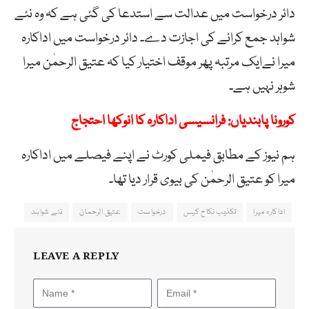
دائر درخواست میں عدالت سے استدعا کی گئی ہے کہ وہ نئے
شواہد جمع کرانے کی اجازت دے۔ دائر درخواست میں اداکارہ
میرا نےایک مرتبہ پھر موقف اختیار کیا کہ عتیق الرحمٰن میرا
شوہر نہیں ہے۔
کورونا پابندیاں: فرانسیسی اداکارہ کا انوکھا احتجاج
ہم نیوز کے مطابق فیملی کورٹ نے اپنے فیصلے میں اداکارہ
میرا کو عتیق الرحمٰن کی بیوی قرار دیا تھا۔
اداکارہ میرا
تکذیب نکاح کیس
درخواست
عتیق الرحمان
نئے شواہد
LEAVE A REPLY