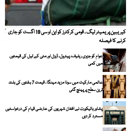
کیریبین پریمیئر لیگ ، قومی کرکٹرز کو این او سی 19 اگست کو جاری
آز
کرنے کا فیصلہ
چھی
عوام کو جزوی ریلیف، پیٹرول، ڈیزل اور مٹی کے تیل کی قیمتوں
میں کمی
عالمی مارکیٹ میں سونا مزید مہنگا ، قیمت 7 ہفتوں کی بلند
ترین سطح پر پہنچ گئی
پشاور ہائیکورٹ نے افغان شہریوں کی عارضی قیام کی درخواستیں
مسترد کر دیں