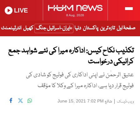
LIVE
8 Aug, 2026
صفحۂ اول
تازہ ترین
پاکستان
دنیا
ایران-اسرائیل جنگ
کھیل
انٹرٹینمنٹ
تکذیب نکاح کیس: اداکارہ میرا کی نئے شواہد جمع
کرانیکی درخواست
عتیق الرحمٰن نے اپنی اداکاری کی فوٹیج کو شادی کی
فوٹیج قرار دیا ہے، اداکارہ میرا کے وکلا کا مؤقف
|
شائع
June 15, 2021 7:02 PM
ویب ڈیسک