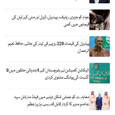
عوام کو جزوی ریلیف، پیٹرول، ڈیزل اور مٹی کے تیل کی
قیمتوں میں کمی
پیٹرول کی قیمت 228 روپے فی لیٹر کی جائے، حافظ نعیم
الرحمان
الیکشن کمیشن نے بلوچستان کے 4 بلدیاتی حلقوں میں 9
اگست کی پولنگ ملتوی کردی
معاہدے کو عملی شکل دینے میں فیلڈ مارشل سید
عاصم منیر کا کردار قابل قدر ہے، وزیراعظم