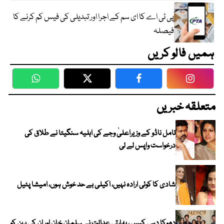
پی ٹی اے کا ای سم کے اجرا اور تبدیلی کی فیس کم کرنے کا
فیصلہ
ہمیں فالو کریں
WhatsApp
Twitter
Facebook
Faceboo
متعلقہ خبریں
تامل ناڈو کے وزیراعلیٰ وجے کی اہلیہ سنگیتا نے طلاق کی
درخواست واپس لے لی
شادی کا کوئی ارادہ نہیں، اکیلی بے حد خوش ہوں، امیشا پٹیل
دھوکا دہی کیس ، بھارتی عدالت نے سلمان خان اور ان کی بہن کو