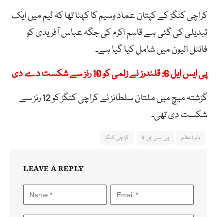
کراچی کنگز کے کپتان عماد وسیم کا کہنا تھا کہ ٹیم میں ایک
تبدیلی کی گئی ہے قاسم اکرم کی جگہ عباس آفریدی کو
فائنل الیون میں شامل کیا گیا ہے۔
پی ایس ایل 6: قلندرز نے زلمی کو 10 رنز سے شکست دے دی
گزشتہ میچ میں ملتان سلطانز نے کراچی کنگز کو 12 رنز سے
شکست دی تھی۔
بابر اعظم
پی ایس ایل 6
کراچی کنگز
LEAVE A REPLY