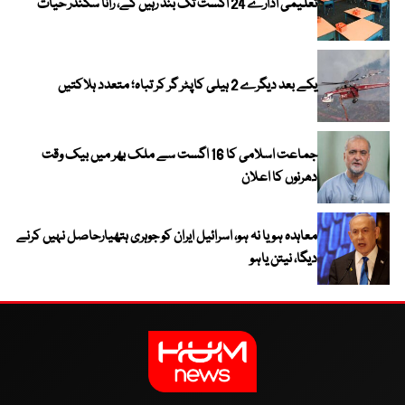
تعلیمی ادارے 24 اگست تک بند رہیں گے، رانا سکندر حیات
یکے بعد دیگرے 2 ہیلی کاپٹر گر کر تباہ؛ متعدد ہلاکتیں
جماعت اسلامی کا 16 اگست سے ملک بھر میں بیک وقت
دھرنوں کا اعلان
معاہدہ ہو یا نہ ہو، اسرائیل ایران کو جوہری ہتھیارحاصل نہیں کرنے
دیگا، نیتن یاہو