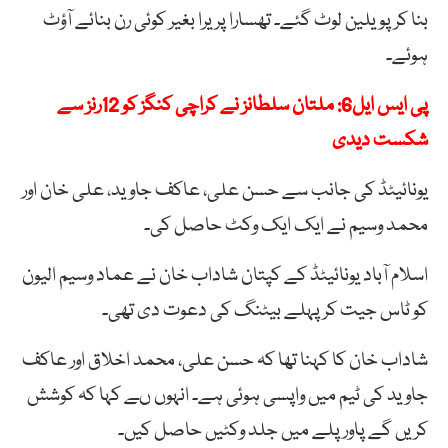
بنا کر پویلین لوٹ گئے۔ تھسارا پریرا بغیر کوئی رن بنائے آؤٹ
ہوئے۔
پی ایس ایل6: ملتان سلطانز نے کراچی کنگز کو 12رنز سے
شکست دیدی
یونائیٹڈ کی جانب سے حسن علی، عاکف جاوید، علی خان اور
محمد وسیم نے ایک ایک وکٹ حاصل کی۔
اسلام آباد یونائیٹڈ کے کپتان شاداب خان نے عماد وسیم الیون
کو ٹاس جیت کر پہلے بیٹنگ کی دعوت دی تھی۔
شاداب خان کا کہنا تھا کہ حسن علی، محمد اخلاق اور عاکف
جاوید کی ٹیم میں واپسی ہوئی ہے۔ انہوں ںے کہا کہ کوشش
کریں گے پاور پلے میں جلد وکٹیں حاصل کیں۔