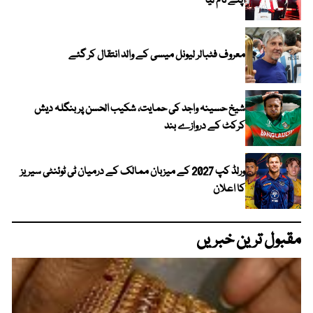
اپنے نام لیا
معروف فٹبالر لیونل میسی کے والد انتقال کر گئے
شیخ حسینہ واجد کی حمایت، شکیب الحسن پر بنگلہ دیش
کرکٹ کے دروازے بند
ورلڈ کپ 2027 کے میزبان ممالک کے درمیان ٹی ٹوئنٹی سیریز
کا اعلان
مقبول ترین خبریں