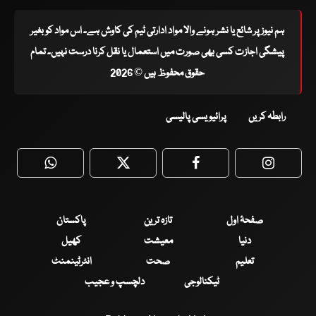
ہم نیوز پر شائع یا نشر ہونے والا مواد ادارتی ٹیم کی کاوش ہے۔ اس مواد کو بغیر
پیشگی اجازت کسی بھی صورت میں استعمال یا نقل کرنا درست نہیں۔ تمام
حقوق محفوظ ہیں © 2026
رابطہ کریں
پرائیویسی پالیسی
WhatsApp
Twitter
Facebook
Faceboo
صفحۂ اول
تازہ ترین
پاکستان
دنیا
معیشت
کھیل
تعلیم
صحت
انٹرٹینمنٹ
ٹیکنالوجی
دلچسپ و عجیب