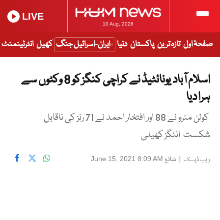
LIVE
10 Aug, 2026
صفحۂ اول
تازہ ترین
پاکستان
دنیا
ایران-اسرائیل جنگ
کھیل
انٹرٹینمنٹ
اسلام آباد یونائٹیڈ نے کراچی کنگز کو 8 وکٹوں سے
ہرا دیا
کولن منرو نے 88 اور افتخار احمد نے 71 رنز کی ناقابل
شکست اننگز کھیلی
|
شائع
June 15, 2021 8:09 AM
ویب ڈیسک