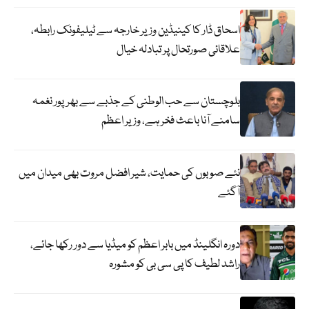
اسحاق ڈار کا کینیڈین وزیر خارجہ سے ٹیلیفونک رابطہ،
علاقائی صورتحال پر تبادلہ خیال
بلوچستان سے حب الوطنی کے جذبے سے بھرپور نغمہ
سامنے آنا باعث فخر ہے، وزیر اعظم
نئے صوبوں کی حمایت، شیر افضل مروت بھی میدان میں
آگئے
دورہ انگلینڈ میں بابر اعظم کو میڈیا سے دور رکھا جائے،
راشد لطیف کا پی سی بی کو مشورہ