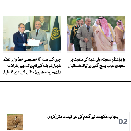
وزیراعظم سعودی ولی عہد کی دعوت پر
چین کے صدر کا خصوصی خط وزیراعظم
سعودی عرب پہنچ گئے، پر تپاک استقبال
شہباز شریف کے نام، پاک چین شراکت
داری مزید مضبوط بنانے کے عزم کا اظہار
پنجاب حکومت نے گندم کی نئی قیمت مقرر کردی
3
02