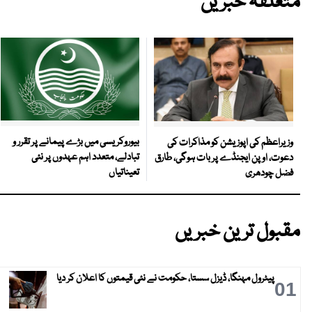
متعلقہ خبریں
بیوروکریسی میں بڑے پیمانے پر تقرر و
وزیراعظم کی اپوزیشن کو مذاکرات کی
تبادلے، متعدد اہم عہدوں پر نئی
دعوت، اوپن ایجنڈے پر بات ہوگی، طارق
تعیناتیاں
فضل چودھری
مقبول ترین خبریں
پیٹرول مہنگا، ڈیزل سستا، حکومت نے نئی قیمتوں کا اعلان کر دیا
01