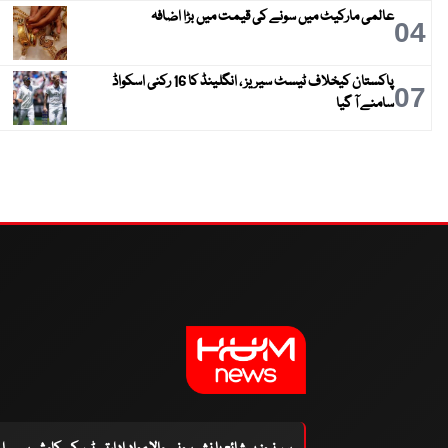
عالمی مارکیٹ میں سونے کی قیمت میں بڑا اضافہ
04
پاکستان کیخلاف ٹیسٹ سیریز ، انگلینڈ کا 16 رکنی اسکواڈ
07
سامنے آ گیا