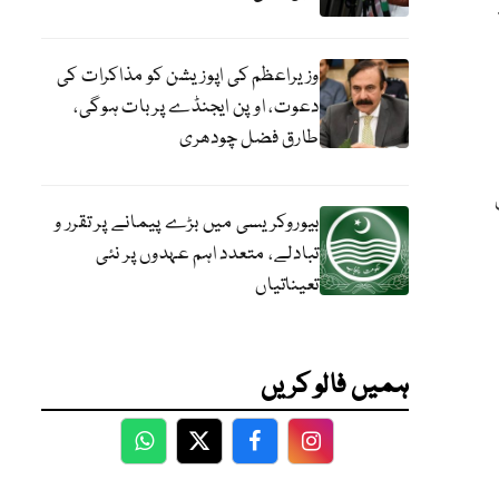
وزیراعظم کی اپوزیشن کو مذاکرات کی
دعوت، اوپن ایجنڈے پر بات ہوگی،
طارق فضل چودھری
بیوروکریسی میں بڑے پیمانے پر تقرر و
تبادلے، متعدد اہم عہدوں پر نئی
تعیناتیاں
ہمیں فالو کریں
WhatsApp
Twitter
Facebook
Facebook