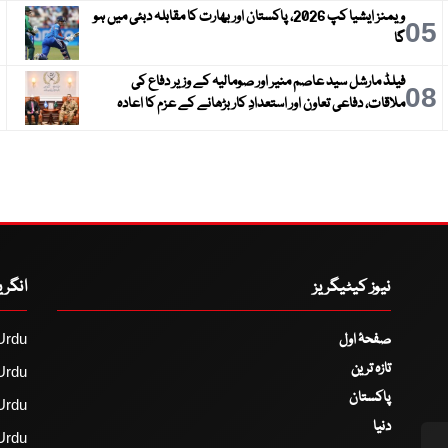
ویمنز ایشیا کپ 2026، پاکستان اور بھارت کا مقابلہ دبئی میں ہو
6
05
گا
فیلڈ مارشل سید عاصم منیر اور صومالیہ کے وزیر دفاع کی
9
08
ملاقات، دفاعی تعاون اور استعدادِ کار بڑھانے کے عزم کا اعادہ
نیوز کیٹیگریز
انگر
صفحۂ اول
Urdu
تازہ ترین
Urdu
پاکستان
Urdu
دنیا
Urdu