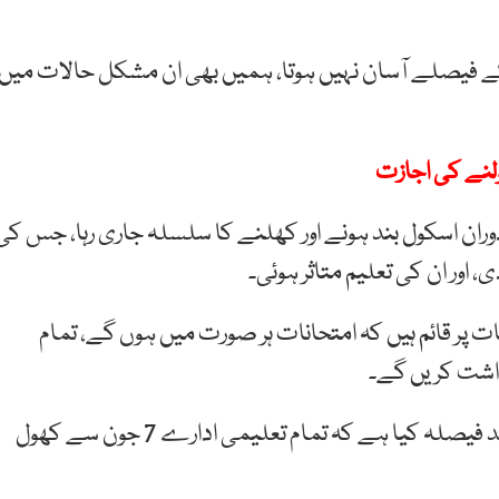
نے کے فیصلے آسان نہیں ہوتا، ہمیں بھی ان مشکل حالات میں
ولنے کی اجازت
دوران اسکول بند ہونے اور کھلنے کا سلسلہ جاری رہا، جس کی
 اور ان کی تعلیم متاثر ہوئی۔
ت پر قائم ہیں کہ امتحانات ہر صورت میں ہوں گے، تمام
رداشت کریں گے۔
وزیرتعلیم نے کہا تھا کہ تمام صوبوں کی مشاورت کے بعد فیصلہ کیا ہے کہ تمام تعلیمی ادارے 7 جون سے کھول