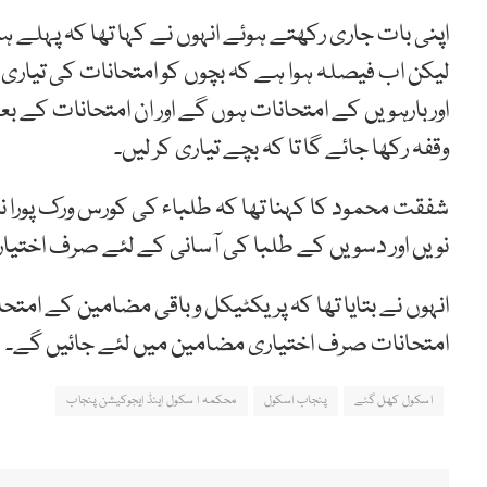
اور بارہویں کے امتحانات ہوں گے اور ان امتحانات کے ب
وقفہ رکھا جائے گا تا کہ بچے تیاری کر لیں۔
شفقت محمود کا کہنا تھا کہ طلباء کی کورس ورک پورا
نویں اور دسویں کے طلبا کی آسانی کے لئے صرف اختیار
انہوں نے بتایا تھا کہ پریکٹیکل و باقی مضامین کے امت
امتحانات صرف اختیاری مضامین میں لئے جائیں گے۔
اسکول کھل گئے
پنجاب اسکول
محکمہ ا سکول اینڈ ایجوکیشن پنجاب