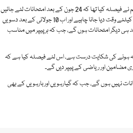
اپنی بات جاری رکھتے ہوئے انہوں نے کہا تھا کہ پہلے ہم نے فیصلہ کیا تھا کہ 24 جون کے بعد امتحانات لئے جائیں
لیکن اب فیصلہ ہوا ہے کہ بچوں کو امتحانات کی تیاری کیلئے وقت دیا جانا چاہیے اور اب 10 جولائی کے بعد دسویں
عد ہی دیگر امتحانات ہوں گے، جب کہ ہر پیپر میں مناسب
 نہ ہونے کی شکایت درست ہے، اس لئے فیصلہ کیا ہے کہ
ی مضامین اور ریاضی کے پیپر دیں گے۔
حانات نہیں ہوں گے، جب کہ گیارہویں اور بارہویں کے بھی