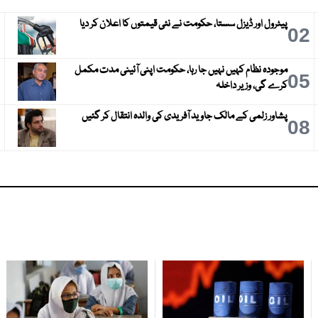
پیٹرول اور ڈیزل سستا، حکومت نے نئی قیمتوں کا اعلان کر دیا
3
02
موجودہ نظام کہیں نہیں جا رہا، حکومت اپنی آئینی مدت مکمل
6
05
کرے گی، وزیر داخلہ
پشاور زلمی کے مالک جاوید آفریدی کی والدہ انتقال کر گئیں
9
08