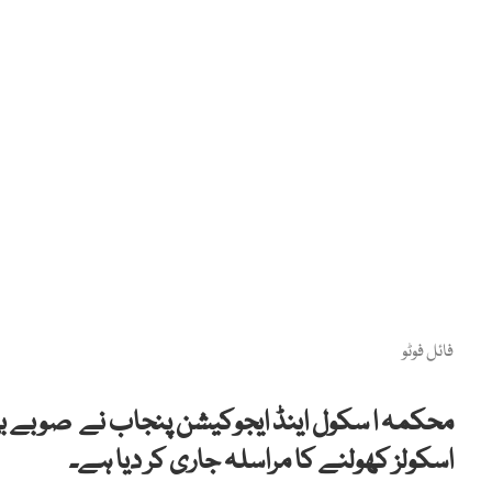
فائل فوٹو
محکمہ ا سکول اینڈ ایجوکیشن پنجاب نے صوبے بھر
اسکولز کھولنے کا مراسلہ جاری کر دیا ہے۔