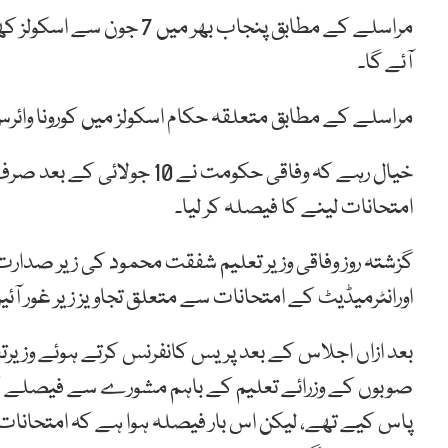
آئے گا۔
مراسلے کے مطابق متعلقہ حکام اسکولز میں کورونا وائرس
خیال رہے کہ وفاقی حکومت ن
امتحانات لینے کا فیصلہ کر لیا۔
گزشتہ روز وفاقی وزیر تعلیم شفقت محمود کی زیر صدارت
اورانٹرمیڈیٹ کے امتحانات سے متعلق تجاویز زیر غور آئی
بعد ازاں اجلاس کے بعد پریس کانفرنس کرتے ہوئے وزیر
صوبوں کے وزرائے تعلیم کے باہم مشورے سے فیصلے ک
پاس کیے تھے، لیکن اس بار فیصلہ ہوا ہے کہ امتحانات د