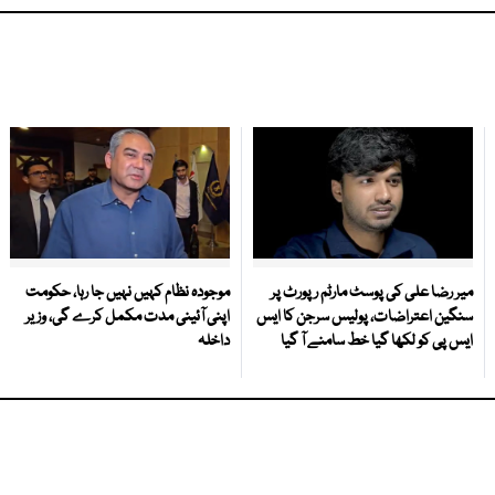
میر رضا علی کی پوسٹ مارٹم رپورٹ پر
موجودہ نظام کہیں نہیں جا رہا، حکومت
سنگین اعتراضات، پولیس سرجن کا ایس
اپنی آئینی مدت مکمل کرے گی، وزیر
ایس پی کو لکھا گیا خط سامنے آ گیا
داخلہ