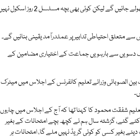
مراسلے کے مطابق پنجاب بھر میں 7 جون سے اسکولز کھولے جائیں گے لیکن کوئی بھی بچہ مسلسل 2 روز اسکول
 سے متعلق احتیاطی تدابیر پر عملدرآمد یقینی بنائیں گے۔
ے 10 جولائی کے بعد صرف دسویں سے بارہویں جماعت کے اختیاری مضامین کے
 بین الصوبائی وزرائے تعلیم کانفرنس کے اجلاس میں میٹرک
ں۔
تعلیم شفقت محمود کا کہنا تھا کہ آج کے اجلاس میں چاروں
ئے گئے، گزشتہ سال ہم نے کچھ بچے امتحانات کے بغیر
یئے بغیر کسی کو کوئی گریڈ نہیں ملے گا، امتحانات ہر