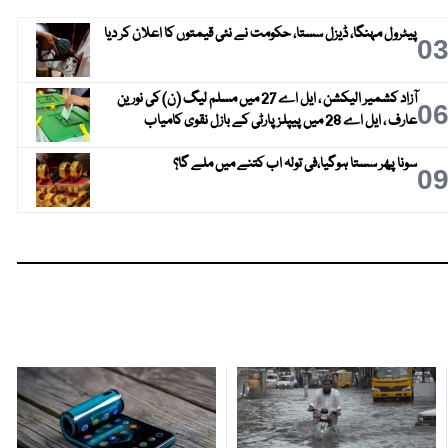
پیٹرول مہنگا، ڈیزل سستا، حکومت نے نئی قیمتوں کا اعلان کر دیا
0
آزاد کشمیر الیکشن ، ایل اے 27 میں مسلم لیگ (ن) کی نورین
0
عارف ، ایل اے 28 میں پیپلز پارٹی کے بازل نقوی کامیاب
سونا پھر سستا ہوگیا،فی تولہ اب کتنے میں ملے گا؟
0