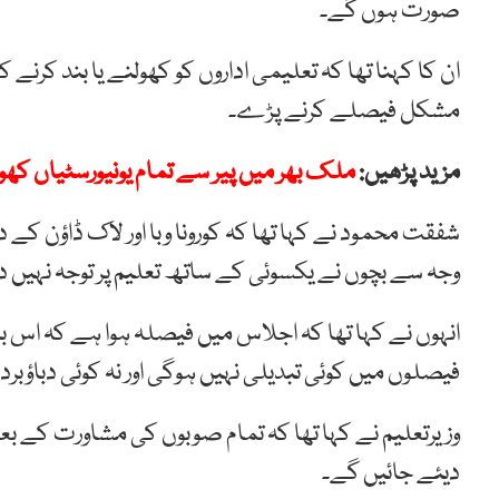
صورت ہوں گے۔
ان کا کہنا تھا کہ تعلیمی اداروں کو کھولنے یا بند کر
مشکل فیصلے کرنے پڑے۔
مزید پڑھیں:
ملک بھر میں پیر سے تمام یونیورسٹیاں کھ
شفقت محمود نے کہا تھا کہ کورونا وبا اور لاک ڈاؤن کے 
وجہ سے بچوں نے یکسوئی کے ساتھ تعلیم پر توجہ نہیں دی،
انہوں نے کہا تھا کہ اجلاس میں فیصلہ ہوا ہے کہ اس با
فیصلوں میں کوئی تبدیلی نہیں ہوگی اور نہ کوئی دباؤب
دیئے جائیں گے۔