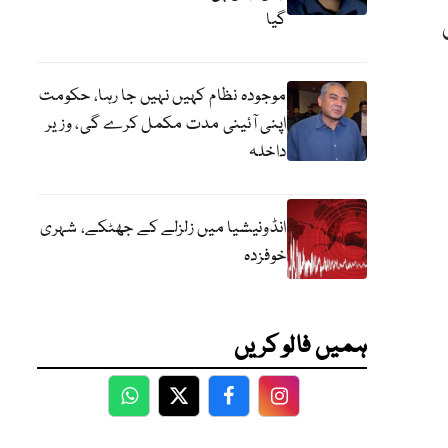
گیا
 نہیں
موجودہ نظام کہیں نہیں جا رہا، حکومت
اپنی آئینی مدت مکمل کرے گی، وزیر
داخلہ
انڈونیشیا میں زلزلے کے جھٹکے، شہری
خوفزدہ
ہمیں فالو کریں
WhatsApp
Twitter
Facebook
Facebook