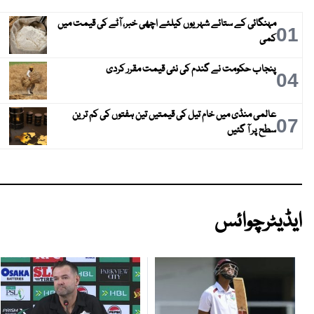
مہنگائی کے ستائے شہریوں کیلئے اچھی خبر، آٹے کی قیمت میں
01
کمی
پنجاب حکومت نے گندم کی نئی قیمت مقرر کردی
04
عالمی منڈی میں خام تیل کی قیمتیں تین ہفتوں کی کم ترین
07
سطح پر آ گئیں
ایڈیٹرچوائس