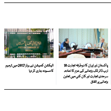
پاکستان اور ایران کا دوطرفہ تجارت 10
الیکشن کمیشن نے رولز 2017 میں ترمیم
ارب ڈالر تک بڑھانے کے عزم کا اعادہ،
کا مسودہ جاری کر دیا
سرحدی تجارت اور کان کنی میں تعاون
بڑھانے پر اتفاق