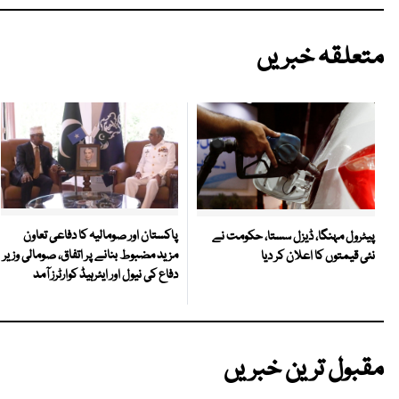
متعلقہ خبریں
پاکستان اور صومالیہ کا دفاعی تعاون
پیٹرول مہنگا، ڈیزل سستا، حکومت نے
مزید مضبوط بنانے پر اتفاق، صومالی وزیر
نئی قیمتوں کا اعلان کر دیا
دفاع کی نیول اور ایئرہیڈ کوارٹرز آمد
مقبول ترین خبریں