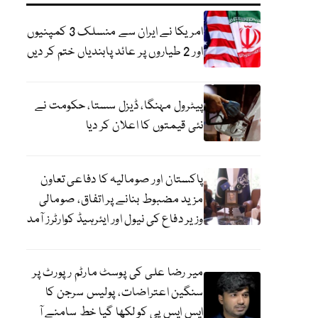
امریکا نے ایران سے منسلک 3 کمپنیوں
اور 2 طیاروں پر عائد پابندیاں ختم کر دیں
پیٹرول مہنگا، ڈیزل سستا، حکومت نے
نئی قیمتوں کا اعلان کر دیا
پاکستان اور صومالیہ کا دفاعی تعاون
مزید مضبوط بنانے پر اتفاق، صومالی
وزیر دفاع کی نیول اور ایئرہیڈ کوارٹرز آمد
میر رضا علی کی پوسٹ مارٹم رپورٹ پر
سنگین اعتراضات، پولیس سرجن کا
ایس ایس پی کو لکھا گیا خط سامنے آ