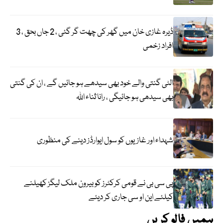
ڈیرہ غازی خان میں گھر کی چھت گر گئی ، 2 جاں بحق ، 3
افراد زخمی
الٹی گنتی والے خود بھی سیدھے ہو جائیں گے ، ان کی گنتی
بھی سیدھی ہو جائیگی ، رانا ثناء اللہ
شہداء اور غازیوں کو سول ایوارڈز دینے کی منظوری
پی سی بی نے قومی کرکٹرز کو بیرون ملک لیگز کھیلنے
کیلئے این او سی جاری کر دیئے
ہمیں فالو کریں