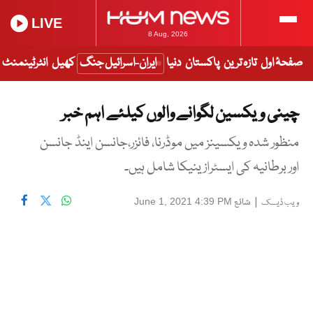
LIVE
8 Aug, 2026
صفحۂ اول
تازہ ترین
پاکستان
دنیا
ایران-اسرائیل جنگ
کھیل
انٹرٹینمنٹ
چینی ویکسین لگوانے والوں کیلئے اہم خبر
منظور شدہ ویکسینز میں موڈرنا، فائزر،جانسن اینڈ جانسن
اور برطانیہ کی ایسٹرازینیکا شامل ہیں۔
|
شائع
June 1, 2021 4:39 PM
ویب ڈیسک