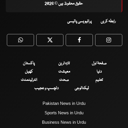
حقوق محفوظ ہیں © 2026
رابطہ کریں
پرائیویسی پالیسی
WhatsApp
Twitter
Facebook
Faceboo
صفحۂ اول
تازہ ترین
پاکستان
دنیا
معیشت
کھیل
تعلیم
صحت
انٹرٹینمنٹ
ٹیکنالوجی
دلچسپ و عجیب
Pakistan News in Urdu
Sports News in Urdu
Business News in Urdu