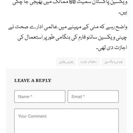
ویکسین پاکستان سمیت 60 ممالک میں بھیجی جا چکی
ہیں۔
واضح رہے کہ مئی کے مہینے میں عالمی ادارے صحت نے
چینی ویکسین سائنو فارم کی ہنگامی طور پر استعمال کی
اجازت دی تھی۔
چینی ویکسین
سعودی عرب
یورپی یونین
LEAVE A REPLY