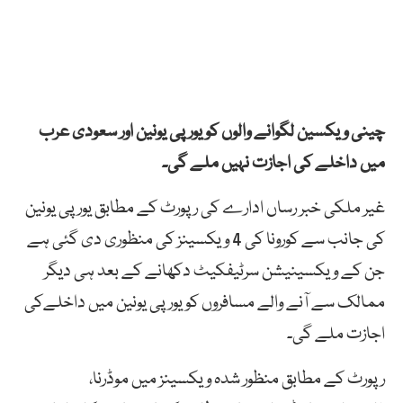
چینی
ویکسین
لگوانے
والوں
کو
یورپی
یونین
اور
سعودی
عرب
میں
داخلے کی
اجازت
نہیں
ملے
گی۔
غیر ملکی خبر رساں ادارے کی رپورٹ کے مطابق یورپی
یونین
کی
جانب
سے
کورونا
کی
4
ویکسینز
کی
منظوری
دی
گئی
ہے
جن
کے
ویکسینیشن
سرٹیفکیٹ
دکھانے
کے
بعد
ہی
دیگر
ممالک
سے
آنے
والے
مسافروں
کو
یورپی
یونین
میں
داخلےکی
اجازت
ملے
گی۔
رپورٹ کے مطابق منظور شدہ ویکسینز میں موڈرنا،