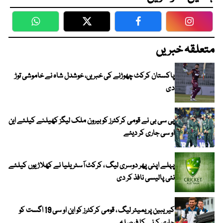
WhatsApp
Twitter
Facebook
Faceboo
متعلقہ خبریں
پاکستان کرکٹ چھوڑنے کی خبریں، خوشدل شاہ نے خاموشی توڑ
دی
پی سی بی نے قومی کرکٹرز کو بیرون ملک لیگز کھیلنے کیلئے این
او سی جاری کر دیئے
پہلے اپنی پھر دوسری لیگ ، کرکٹ آسٹریلیا نے کھلاڑیوں کیلئے
نئی پالیسی نافذ کر دی
کیریبین پریمیئر لیگ ، قومی کرکٹرز کو این او سی 19 اگست کو