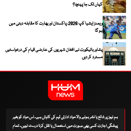
کہاں تک جا پہنچا؟
ویمنز ایشیا کپ 2026، پاکستان اور بھارت کا مقابلہ دبئی میں
ہو گا
پشاور ہائیکورٹ نے افغان شہریوں کی عارضی قیام کی درخواستیں
مسترد کر دیں
ہم نیوز پر شائع یا نشر ہونے والا مواد ادارتی ٹیم کی کاوش ہے۔ اس مواد کو بغیر
پیشگی اجازت کسی بھی صورت میں استعمال یا نقل کرنا درست نہیں۔ تمام