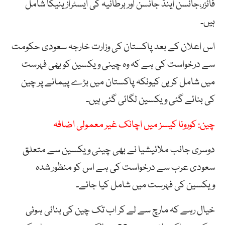
فائزر،جانسن
اینڈ
جانسن
اور
برطانیہ
کی
ایسٹرازینیکا
شامل
ہیں۔
اس اعلان کے بعد پاکستان کی وزارت خارجہ سعودی حکومت
سے درخواست کی ہے کہ وہ چینی ویکسین کو بھی فہرست
میں شامل کریں کیونکہ پاکستان میں بڑے پیمانے پر چین
کی بنائے گئی ویکسین لگائی گئی ہیں۔
چین: کورونا کیسز میں اچانک غیر معمولی اضافہ
دوسری جانب ملائیشیا نے بھی چینی ویکسین سے متعلق
سعودی عرب سے درخواست کی ہے اس کو منظور شدہ
ویکسین کی فہرست میں شامل کیا جائے۔
خیال رہے کہ مارچ سے لے کر اب تک چین کی بنائی ہوئی