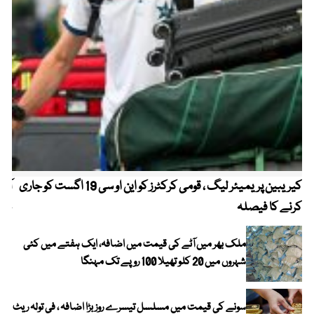
کیریبین پریمیئر لیگ ، قومی کرکٹرز کو این او سی 19 اگست کو جاری
آز
کرنے کا فیصلہ
چھی
ملک بھر میں آٹے کی قیمت میں اضافہ، ایک ہفتے میں کئی
شہروں میں 20 کلو تھیلا 100 روپے تک مہنگا
سونے کی قیمت میں مسلسل تیسرے روز بڑا اضافہ ، فی تولہ ریٹ