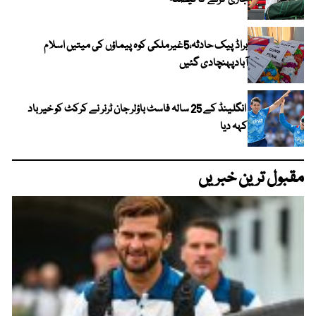
جاری کرنے کا فیصلہ
براڈ پیک حادثہ،5غیرملکی کوہ پیماؤں کی میتیں اسلام
آبادپہنچادی گئیں
انگلینڈ کے 25 سالہ فاسٹ باؤلر جان ٹرنر نے کرکٹ کو خیر باد
کہہ دیا
مقبول ترین خبریں