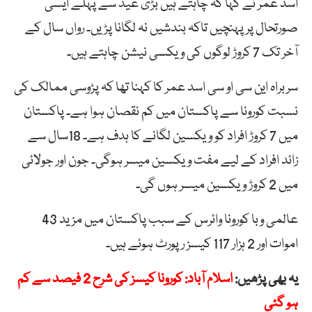
اسد عمر نے کہا کہ چاہتے ہیں بڑی عید سے پہلے ایسی
صورتحال پر پہنچیں تاکہ بندشیں نہ لگانا پڑیں۔ رواں سال کے
آخر تک 7 کروڑ لوگوں کی ویکسی نیشن چاہتے ہیں۔
سربراہ این سی او سی اسد عمر کا کہنا تھا کہ پڑوسی ممالک کی
نسبت کورونا سے پاکستان میں کم نقصان ہوا ہے۔ پاکستان
میں 7 کروڑ افراد کو ویکسین لگانے کا ہدف ہے۔ 18سال سے
زائد افراد کے لیے مفت ویکسین میسر ہوگی۔ جون اور جولائی
میں 2 کروڑ ویکسین میسر ہوں گی۔
عالمی وبا کورونا وائرس کے سبب پاکستان میں مزید 43
اموات اور 2 ہزار 117 کیسز رپورٹ ہوئے ہیں۔
یہ بھی پڑھیں:
اسلام آباد: کورونا کیسز کی شرح 2 فیصد سے کم
ہو گئی