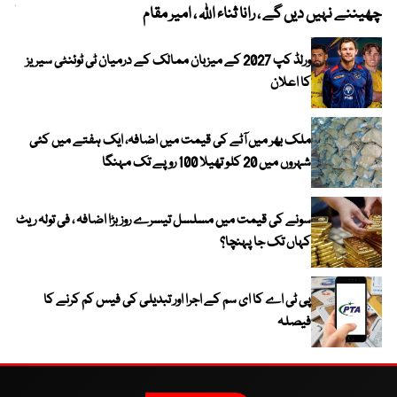
چھیننے نہیں دیں گے ، رانا ثناء اللہ ، امیر مقام
کم
ورلڈ کپ 2027 کے میزبان ممالک کے درمیان ٹی ٹوئنٹی سیریز
کا اعلان
ملک بھر میں آٹے کی قیمت میں اضافہ، ایک ہفتے میں کئی
شہروں میں 20 کلو تھیلا 100 روپے تک مہنگا
سونے کی قیمت میں مسلسل تیسرے روز بڑا اضافہ ، فی تولہ ریٹ
کہاں تک جا پہنچا؟
پی ٹی اے کا ای سم کے اجرا اور تبدیلی کی فیس کم کرنے کا
فیصلہ