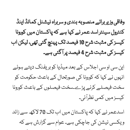
وفاقی وزیر برائے منصوبہ بندی و سربراہ نیشنل کمانڈ اینڈ
کنٹرول سینٹر اسد عمر نے کہا ہے کہ پاکستان میں کورونا
کیسز کی مثبت شرح 10 فیصد تک پہنچ گئی تھی، لیکن اب
کیسز کی مثبت شرح 4 فیصد پر آگئی ہے۔
این سی او سی اجلاس کے بعد میڈیا کو بریفنگ دیتے ہوئے
انہوں نے کہا کہ کورونا کی صورتحال کے باعث حکومت کو
سخت فیصلے کرنے پڑے۔سخت فیصلوں کے باعث کورونا
کیسز میں کمی نظرآئی۔
اسدعمر نے کہا کہ پاکستان میں اب تک 70 لاکھ سے زائد
ویکسی نیشن کی جاچکی ہے۔ عوام سے گزارش ہے کہ