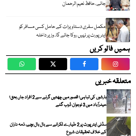
جائے، حافظ نعیم الرحمان
مکمل سفری دستاویزات کے حامل کسی مسافر کو
ایئرپورٹ پر نہیں روکا جائے گا، وزیر داخلہ
ہمیں فالو کریں
WhatsApp
Twitter
Facebook
Faceboo
متعلقہ خبریں
بارشوں کی تباہی؛ قصور میں چھتیں گرنے سے 2 افراد جاں بحق؛
حیدرآباد میں 3 نوجوان ڈوب گئے
سڈنی ایئرپورٹ پر 2 طیارے ٹکرانے سے بال بال بچے، ذمہ داران
کے خلاف تحقیقات شروع