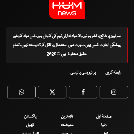
ہم نیوز پر شائع یا نشر ہونے والا مواد ادارتی ٹیم کی کاوش ہے۔ اس مواد کو بغیر
پیشگی اجازت کسی بھی صورت میں استعمال یا نقل کرنا درست نہیں۔ تمام
حقوق محفوظ ہیں © 2026
رابطہ کریں
پرائیویسی پالیسی
WhatsApp
Twitter
Facebook
Faceboo
صفحۂ اول
تازہ ترین
پاکستان
دنیا
معیشت
کھیل
تعلیم
صحت
انٹرٹینمنٹ