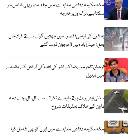
مکہ مکرمہ دفاعی معاہدے میں جلد مصر بھی شامل ہو
سکتا ہے، ترک وزیر خارجہ
بارشوں کی تباہی؛ قصور میں چھتیں گرنے سے 2 افراد جاں
بحق؛ حیدرآباد میں 3 نوجوان ڈوب گئے
نوجوان تاجر میر رضا کے اغوا کی ایف آئی آر قتل کے مقدمے
میں تبدیل
سڈنی ایئرپورٹ پر 2 طیارے ٹکرانے سے بال بال بچے، ذمہ
داران کے خلاف تحقیقات شروع
مکہ مکرمہ دفاعی معاہدے میں ایران کو بھی شامل کیا