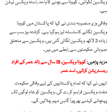
ویکسین لگوائیں۔ کورونا سے بچنے کا واحد راستہ ویکسی نیشن
ہے۔
وفاقی وزیر منصوبہ بندی نے کہا کہ پاکستان میں کورونا
ویکسین لگانے کاسلسلہ تیز ہوگیا ہے۔ گزشتہ روز سب سے
زیادہ 3 لاکھ ویکسین لگائی گئی ہیں۔ ویکسین سے متعلق
صوبائی حکومتوں سے رابطے میں ہیں۔
مزید پڑھیں:
کورونا ویکسین، 18 سال سے زائد عمر کے افراد
رجسٹریشن کرائیں، اسد عمر
انہوں نے کہا کہ تمام پاکستانیوں کے لیے وفاقی حکومت
مفت ویکسین فراہم کرے گی۔ ویکسین کو عام لوگوں تک
پہنچانے کیلئے بھرپورآگاہی مہم چلائیں گے۔