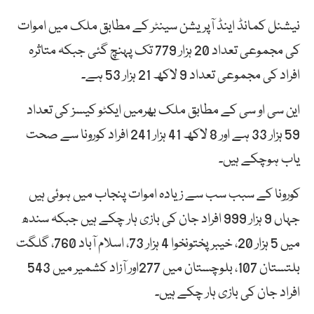
نیشنل کمانڈ اینڈ آپریشن سینٹر کے مطابق ملک میں اموات
کی مجموعی تعداد 20 ہزار 779 تک پہنچ گئی جبکہ متاثرہ
افراد کی مجموعی تعداد 9 لاکھ 21 ہزار 53 ہے۔
این سی او سی کے مطابق ملک بھرمیں ایکٹو کیسز کی تعداد
59 ہزار 33 ہے اور 8 لاکھ 41 ہزار 241 افراد کورونا سے صحت
یاب ہوچکے ہیں۔
کورونا کے سبب سب سے زیادہ اموات پنجاب میں ہوئی ہیں
جہاں 9 ہزار 999 افراد جان کی بازی ہار چکے ہیں جبکہ سندھ
میں 5 ہزار 20، خیبرپختونخوا 4 ہزار 73، اسلام آباد 760، گلگت
بلتستان 107، بلوچستان میں 277اور آزاد کشمیر میں 543
افراد جان کی بازی ہار چکے ہیں۔