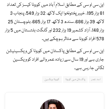
این سی او سی کے مطابق اسلام آباد میں کورونا کیسز کی تعداد
81 ہزار 195، خیبرپختونخوا ایک لاکھ 32 ہزار 549، پنجاب 3
لاکھ 39 ہزار 686، سندھ 3 لاکھ 17 ہزار 665، بلوچستان 25
ہزار 148، آزاد کشمیر 19 ہزار 232 اور گلگت بلتستان میں 5 ہزار
578 افراد کورونا سے متاثر ہوچکے ہیں۔
این سی او سی کے مطابق پاکستان میں کورونا کی ویکسینیشن
جاری ہے اور 19 سال سے زیادہ عمر والے افراد کو ویکسین
لگائی جا رہی ہے۔
اسد عمر
پاکستان میں کورونا
کورونا ویکسین