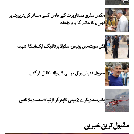
مکمل سفری دستاویزات کے حامل کسی مسافر کو ایئرپورٹ پر
نہیں روکا جائے گا، وزیر داخلہ
لکی مروت میں پولیس اسکواڈ پر فائرنگ، ایک اہلکار شہید
معروف فٹبالر لیونل میسی کے والد انتقال کر گئے
یکے بعد دیگرے 2 ہیلی کاپٹر گر کر تباہ؛ متعدد ہلاکتیں
مقبول ترین خبریں