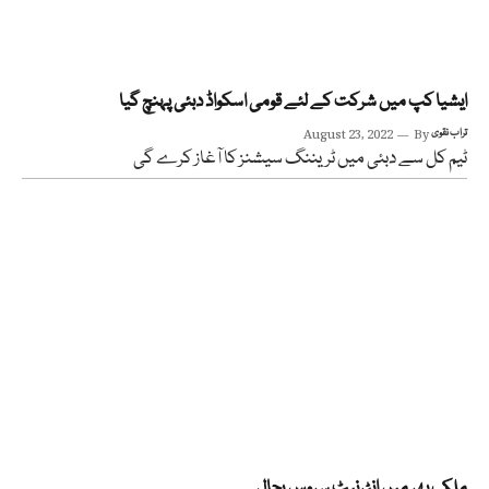
ایشیا کپ میں شرکت کے لئے قومی اسکواڈ دبئی پہنچ گیا
تراب نقوی
By
August 23, 2022
ٹیم کل سے دبئی میں ٹریننگ سیشنز کا آغاز کرے گی
ملک بھر میں انٹرنیٹ سروس بحال