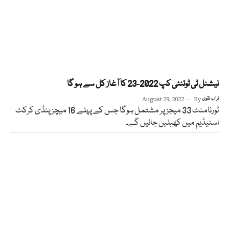
نیشنل ٹی ٹوئنٹی کپ 2022-23 کا آغاز کل سے ہو گا
تراب نقوی
By
August 29, 2022
ٹورنامنٹ 33 میجز پر مشتمل ہوگا جس کے پہلے 16 میچز پنڈی کرکٹ
اسٹیڈیم میں کھیلیں جائیں گے۔