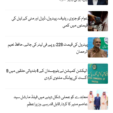
عوام کو جزوی ریلیف، پیٹرول، ڈیزل اور مٹی کے تیل کی
قیمتوں میں کمی
پیٹرول کی قیمت 228 روپے فی لیٹر کی جائے، حافظ نعیم
الرحمان
الیکشن کمیشن نے بلوچستان کے 4 بلدیاتی حلقوں میں 9
اگست کی پولنگ ملتوی کردی
معاہدے کو عملی شکل دینے میں فیلڈ مارشل سید
عاصم منیر کا کردار قابل قدر ہے، وزیراعظم