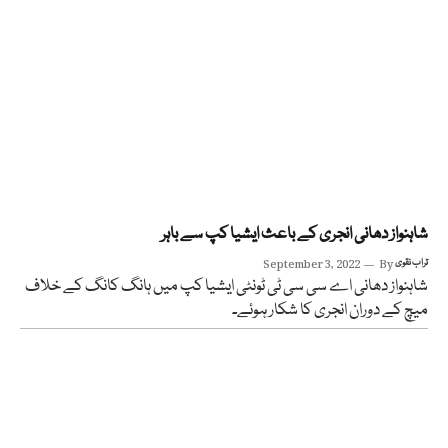
شاہنواز دھانی انجری کے باعث ایشیا کپ سے باہر
تراب نقوی
By
September 3, 2022
شاہنواز دھانی اے سی سی ٹی ٹونٹی ایشیا کپ میں ہانگ کانگ کے خلاف
میچ کے دوران انجری کا شکار ہوئے۔