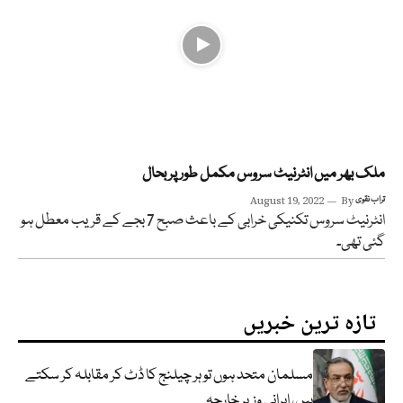
ملک بھر میں انٹرنیٹ سروس مکمل طور پر بحال
تراب نقوی
By
August 19, 2022
انٹرنیٹ سروس تکنیکی خرابی کے باعث صبح 7 بجے کے قریب معطل ہو
گئی تھی۔
تازہ ترین خبریں
مسلمان متحد ہوں تو ہر چیلنج کا ڈٹ کر مقابلہ کر سکتے
ہیں، ایرانی وزیر خارجہ