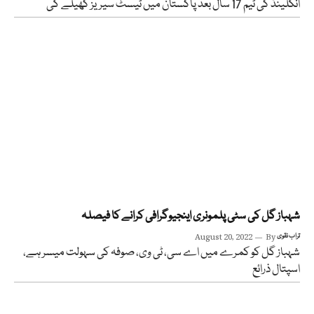
انگلینڈ کی ٹیم 17 سال بعد پاکستان میں ٹیسٹ سیریز کھیلے گی
شہباز گل کی سٹی پلمونری اینجیوگرافی کرانے کا فیصلہ
تراب نقوی
By
August 20, 2022
شہباز گل کو کمرے میں اے سی، ٹی وی، صوفہ کی سہولت میسر ہے،
اسپتال ذرائع