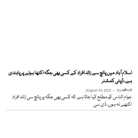
اسلام آباد میں پانچ سے زائد افراد کے کسی بھی جگہ اکٹھا ہونے پر پابندی
ہے، ڈپٹی کمشنر
تراب نقوی
By
August 19, 2022
عوام الناس کو مطلع کیا جاتا ہے کہ کسی بھی جگہ پر پانچ سی زائد افراد
اکٹھے نہ ہوں، ڈی سی