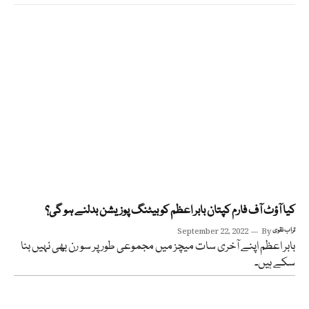
کیا آؤٹ آف فارم کپتان بابر اعظم کو بیٹنگ پوزیشن بدلنے ہو گی؟
تراب نقوی
By
September 22, 2022
بابر اعظم اپنے آخری سات میچز میں مجموعی طور پر سو رن بھی نہیں بنا
سکے ہیں۔