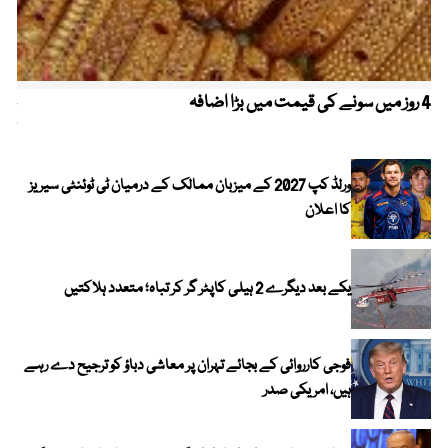
4 روز میں سونے کی قیمت میں بڑا اضافہ
خیب
کیا
ورلڈ کپ 2027 کے میزبان ممالک کے درمیان ٹی ٹوئنٹی سیریز
کا اعلان
یکے بعد دیگرے 2 ہیلی کاپٹر گر کر تباہ؛ متعدد ہلاکتیں
فوجی کارروائی کے بجائے تہران پر معاشی دباؤ کو ترجیح دے رہے
ہیں، امریکی صدر