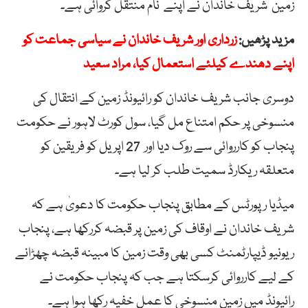
زمین
شریف
خاندان
نے
اپنے
نام
منتقل
کروائی ہے۔
مزید پڑھیں:
زرداری اور شریف خاندان نے سیاسی جماعت کو
اپنے دھندے کیلئے استعمال کیا، مراد سعید
دوسری جانب شریف
خاندان
کو
رائیونڈ
زمین
کے
انتقال
کی
منسوخی
پر
حکم
امتناع
مل
گیا،
سول
کورٹ
لاہور
نے
حکومت
پنجاب
کو
کارروائی
سے
روک
دیا اور
27
اپریل
کو فریقین
کو
متعلقہ
ریکارڈ
سمیت
طلب
کر
لیا ہے۔
میڈیا رپورٹس کے مطابق پنجاب حکومت کا دعویٰ ہے کہ
شریف خاندان نے اوقاف کی زمین پر قبضہ کررکھا ہے، پنجاب
ریونیو ڈیپارٹمنٹ کسی بھی وقت زمین کا مبینہ قبضہ چھڑانے
کے لیے کارروائی کرسکتا ہے جب کہ پنجاب حکومت نے
رائیونڈ میں زمین منسوخی کا عمل خفیہ رکھا ہوا ہے۔