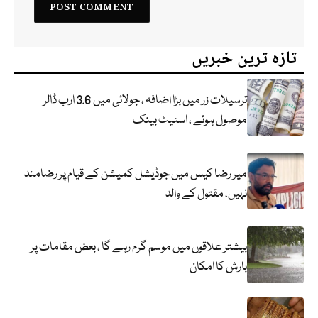
تازہ ترین خبریں
ترسیلات زر میں بڑا اضافہ ، جولائی میں 3.6 ارب ڈالر
موصول ہوئے ، اسٹیٹ بینک
میر رضا کیس میں جوڈیشل کمیشن کے قیام پر رضامند
نہیں، مقتول کے والد
بیشتر علاقوں میں موسم گرم رہے گا ، بعض مقامات پر
بارش کا امکان