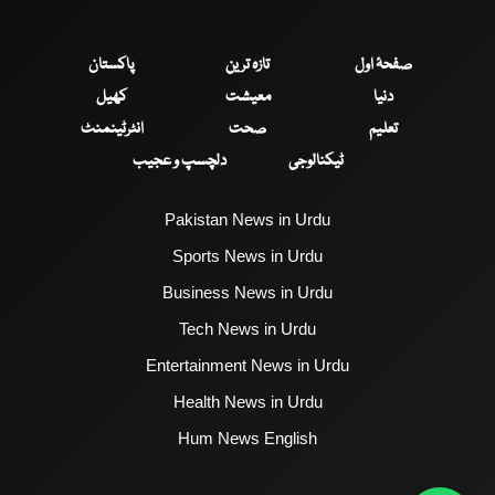
صفحۂ اول
تازہ ترین
پاکستان
دنیا
معیشت
کھیل
تعلیم
صحت
انٹرٹینمنٹ
ٹیکنالوجی
دلچسپ و عجیب
Pakistan News in Urdu
Sports News in Urdu
Business News in Urdu
Tech News in Urdu
Entertainment News in Urdu
Health News in Urdu
Hum News English