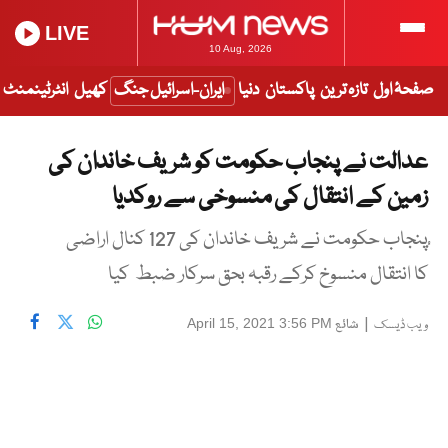
LIVE
10 Aug, 2026
صفحۂ اول
تازہ ترین
پاکستان
دنیا
ایران-اسرائیل جنگ
کھیل
انٹرٹینمنٹ
عدالت نے پنجاب حکومت کو شریف خاندان کی
زمین کے انتقال کی منسوخی سے روکدیا
ُپنجاب حکومت نے شریف خاندان کی 127 کنال اراضی
کا انتقال منسوخ کرکے رقبہ بحق سرکار ضبط کیا
|
شائع
April 15, 2021 3:56 PM
ویب ڈیسک