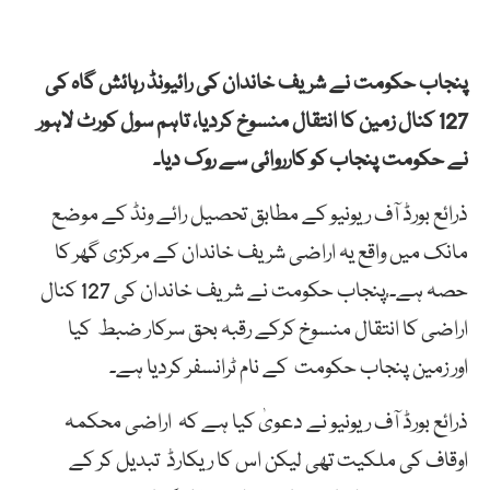
پنجاب حکومت نے شریف خاندان کی رائیونڈ رہائش گاہ کی
127 کنال زمین کا انتقال منسوخ کردیا، تاہم
سول
کورٹ
لاہور
نے
حکومت
پنجاب
کو
کارروائی
سے
روک
دیا۔
ذرائع بورڈ آف ریونیو کے مطابق تحصیل رائے ونڈ کے موضع
مانک میں واقع یہ اراضی شریف خاندان کے مرکزی گھر کا
حصہ ہے۔ ُپنجاب حکومت نے
شریف
خاندان
کی
127
کنال
اراضی
کا
انتقال
منسوخ کرکے
رقبہ
بحق
سرکار
ضبط
کیا
اور
زمین
پنجاب
حکومت
کے
نام
ٹرانسفر کردیا ہے۔
ذرائع
بورڈ
آف
ریونیو
نے دعویٰ کیا ہے کہ
اراضی
محکمہ
اوقاف
کی
ملکیت
تھی لیکن اس کا
ریکارڈ
تبدیل کر کے