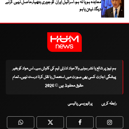
معاہدہ ہو یا نہ ہو، اسرائیل ایران کو جوہری ہتھیارحاصل نہیں کرنے
دیگا، نیتن یاہو
ہم نیوز پر شائع یا نشر ہونے والا مواد ادارتی ٹیم کی کاوش ہے۔ اس مواد کو بغیر
پیشگی اجازت کسی بھی صورت میں استعمال یا نقل کرنا درست نہیں۔ تمام
حقوق محفوظ ہیں © 2026
رابطہ کریں
پرائیویسی پالیسی
WhatsApp
Twitter
Facebook
Faceboo