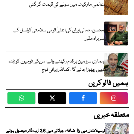
عالمی مارکیٹ میں سونے کی قیمت گر گئی
محسن رضائی ایران کی اعلیٰ قومی سلامتی کونسل کے
سربراہ مقرر
ہماری سرزمین پر قدم رکھنے والے امریکی فوجیوں کو زندہ
نہیں چھوڑا جائے گا ، کمانڈر ایرانی فوج
ہمیں فالو کریں
WhatsApp
Twitter
Facebook
Faceboo
متعلقہ خبریں
ترسیلات زر میں بڑا اضافہ ، جولائی میں 3.6 ارب ڈالر موصول ہوئے