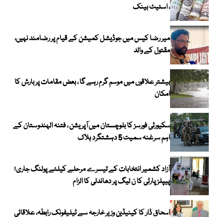
، اسٹیٹ بینک
میر رضا کیس میں جوڈیشل کمیشن کے قیام پر رضامند نہیں،
مقتول کے والد
بیشتر علاقوں میں موسم گرم رہے گا ، بعض مقامات پر بارش کا
امکان
سکیورٹی فورسز کا بلوچستان میں آپریشن ، فتنہ الہندوستان کے
اہم سرغنہ سمیت 5 دہشتگرد ہلاک
آزاد کشمیر انتخابات کے تیسرے مرحلے کیلئے پولنگ جاری؛
پیپلز پارٹی کا ن لیگ پر دھاندلی کا الزام
اسحاق ڈار کا کینیڈین وزیر خارجہ سے ٹیلیفونک رابطہ، علاقائی