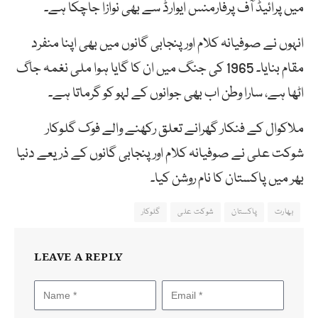
میں پرائیڈ آف پرفارمنس ایوارڈ سے بھی نوازا جاچکا ہے۔
انہوں نے صوفیانہ کلام اور پنجابی گانوں میں بھی اپنا منفرد
مقام بنایا۔ 1965 کی جنگ میں ان کا گایا ہوا ملی نغمہ جاگ
اٹھا ہے، سارا وطن اب بھی جوانوں کے لہو کو گرماتا ہے۔
ملاکوال کے فنکار گھرانے تعلق رکھنے والے فوک گلوکار
شوکت علی نے صوفیانہ کلام اور پنجابی گانوں کے ذریعے دنیا
بھر میں پاکستان کا نام روشن کیا۔
بھارت
پاکستان
شوکت علی
گلوکار
LEAVE A REPLY