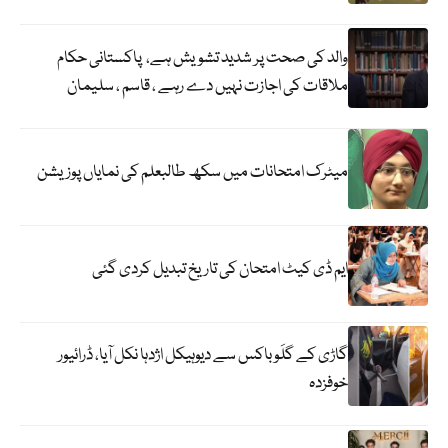
والد کی صحت پر شدید تشویش ہے، پاکستانی حکام
ملاقات کی اجازت نہیں دے رہے ، قاسم ، سلیمان
میٹرک امتحانات میں سکھ طالبعلم کی نمایاں پوزیشن
ایم ڈی کیٹ امتحان کی تاریخ تبدیل کردی گئی
گاڑی کے گلَو باکس سے دیوہیکل اژدہا نکل آیا، ڈرائیور
خوفزدہ