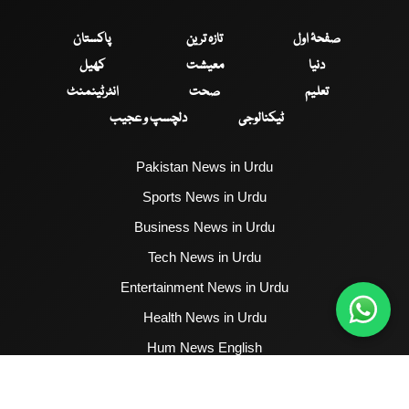
صفحۂ اول
تازہ ترین
پاکستان
دنیا
معیشت
کھیل
تعلیم
صحت
انٹرٹینمنٹ
ٹیکنالوجی
دلچسپ و عجیب
Pakistan News in Urdu
Sports News in Urdu
Business News in Urdu
Tech News in Urdu
Entertainment News in Urdu
Health News in Urdu
Hum News English