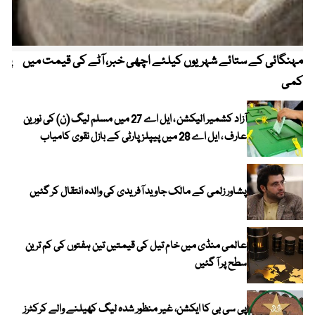
مہنگائی کے ستائے شہریوں کیلئے اچھی خبر، آٹے کی قیمت میں
پیٹ
کمی
آزاد کشمیر الیکشن ، ایل اے 27 میں مسلم لیگ (ن) کی نورین
عارف ، ایل اے 28 میں پیپلز پارٹی کے بازل نقوی کامیاب
پشاور زلمی کے مالک جاوید آفریدی کی والدہ انتقال کر گئیں
عالمی منڈی میں خام تیل کی قیمتیں تین ہفتوں کی کم ترین
سطح پر آ گئیں
پی سی بی کا ایکشن، غیر منظور شدہ لیگ کھیلنے والے کرکٹرز