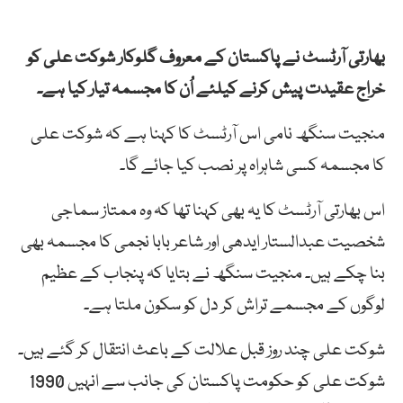
بھارتی آرٹسٹ نے پاکستان کے معروف گلوکار شوکت علی کو
خراج عقیدت پیش کرنے کیلئے اُن کا مجسمہ تیار کیا ہے۔
منجیت سنگھ نامی اس آرٹسٹ کا کہنا ہے کہ شوکت علی
کا مجسمہ کسی شاہراہ پر نصب کیا جائے گا۔
اس بھارتی آرٹسٹ کا یہ بھی کہنا تھا کہ وہ ممتاز سماجی
شخصیت عبدالستار ایدھی اور شاعر بابا نجمی کا مجسمہ بھی
بنا چکے ہیں۔ منجیت سنگھ نے بتایا کہ پنجاب کے عظیم
لوگوں کے مجسمے تراش کر دل کو سکون ملتا ہے۔
شوکت علی چند روز قبل علالت کے باعث انتقال کر گئے ہیں۔
شوکت علی کو حکومت پاکستان کی جانب سے انہیں 1990