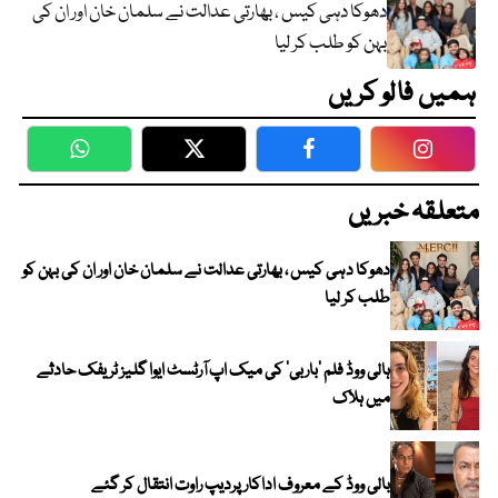
دھوکا دہی کیس ، بھارتی عدالت نے سلمان خان اور ان کی
بہن کو طلب کر لیا
ہمیں فالو کریں
WhatsApp
Twitter
Facebook
Faceboo
متعلقہ خبریں
دھوکا دہی کیس ، بھارتی عدالت نے سلمان خان اور ان کی بہن کو
طلب کر لیا
ہالی ووڈ فلم ’باربی‘ کی میک اپ آرٹسٹ ایوا گلیز ٹریفک حادثے
میں ہلاک
بالی ووڈ کے معروف اداکار پردیپ راوت انتقال کر گئے