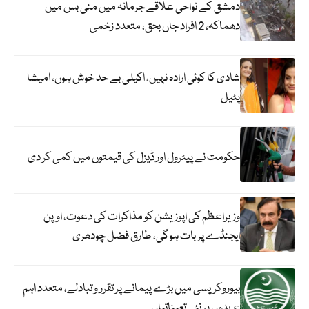
دمشق کے نواحی علاقے جرمانہ میں منی بس میں
دھماکہ، 2 افراد جاں بحق، متعدد زخمی
شادی کا کوئی ارادہ نہیں، اکیلی بے حد خوش ہوں، امیشا
پٹیل
حکومت نے پیٹرول اور ڈیزل کی قیمتوں میں کمی کر دی
وزیراعظم کی اپوزیشن کو مذاکرات کی دعوت، اوپن
ایجنڈے پر بات ہوگی، طارق فضل چودھری
بیوروکریسی میں بڑے پیمانے پر تقرر و تبادلے، متعدد اہم
عہدوں پر نئی تعیناتیاں