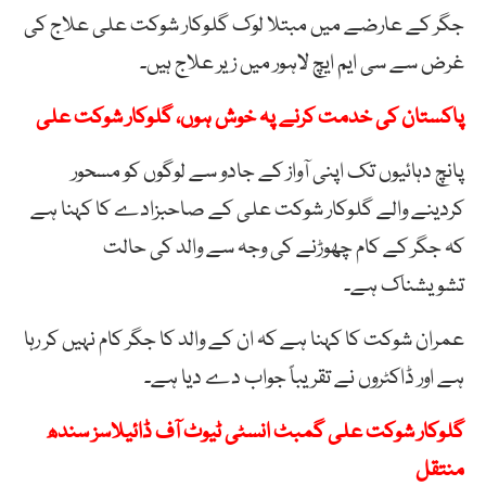
جگر کے عارضے میں مبتلا لوک گلوکار شوکت علی علاج کی
غرض سے سی ایم ایچ لاہور میں زیر علاج ہیں۔
پاکستان کی خدمت کرنے پہ خوش ہوں، گلوکار شوکت علی
پانچ دہائیوں تک اپنی آواز کے جادو سے لوگوں کو مسحور
کردینے والے گلوکار شوکت علی کے صاحبزادے کا کہنا ہے
کہ جگر کے کام چھوڑنے کی وجہ سے والد کی حالت
تشویشناک ہے۔
عمران شوکت کا کہنا ہے کہ ان کے والد کا جگر کام نہیں کر رہا
ہے اور ڈاکٹروں نے تقریباً جواب دے دیا ہے۔
گلوکار شوکت علی گمبٹ انسٹی ٹیوٹ آف ڈائیلاسز سندھ
منتقل