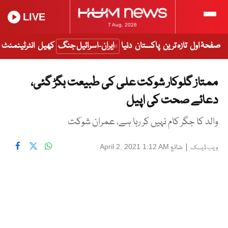
LIVE
7 Aug, 2026
صفحۂ اول
تازہ ترین
پاکستان
دنیا
ایران-اسرائیل جنگ
کھیل
انٹرٹینمنٹ
ممتاز گلوکار شوکت علی کی طبیعت بگڑ گئی،
دعائے صحت کی اپیل
والد کا جگر کام نہیں کر رہا ہے، عمران شوکت
|
شائع
April 2, 2021 1:12 AM
ویب ڈیسک