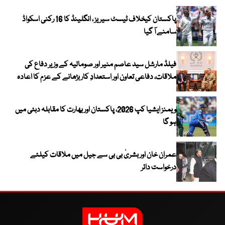
پاکستان کیخلاف ٹیسٹ سیریز ، انگلینڈ کا 16 رکنی اسکواڈ
سامنے آ گیا
فیلڈ مارشل سید عاصم منیر اور صومالیہ کے وزیر دفاع کی
ملاقات، دفاعی تعاون اور استعدادِ کار بڑھانے کے عزم کا اعادہ
ویمنز ایشیا کپ 2026، پاکستان اور بھارت کا مقابلہ دبئی میں
ہو گا
عمران خان اور بشریٰ بی بی سے جیل میں ملاقات کیلئے
درخواست دائر