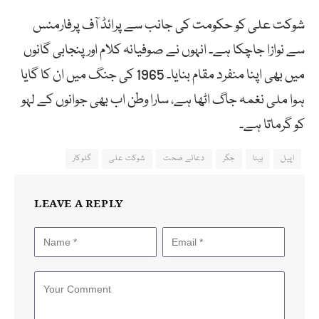
شوکت علی کو حکومت کی جانب سے پرائڈ آف پرفارمنس
سے نوازا جاچکا ہے۔ انہوں نے صوفیانہ کلام اور پنجابی گانوں
میں بھی اپنا منفرد مقام بنایا۔ 1965 کی جنگ میں ان کا گایا
ہوا ملی نغمہ جاگ اٹھا ہے، سارا وطن اب بھی جوانوں کے لہو
کو گرماتا ہے۔
اپیل
بیٹا
جگر
دعائے صحت
شوکت علی
گلوکار
LEAVE A REPLY