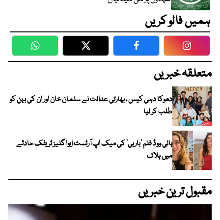
ہمیں فالو کریں
WhatsApp
Twitter
Facebook
Faceboo
متعلقہ خبریں
دھوکا دہی کیس ، بھارتی عدالت نے سلمان خان اور ان کی بہن کو
طلب کر لیا
ہالی ووڈ فلم ’باربی‘ کی میک اپ آرٹسٹ ایوا گلیز ٹریفک حادثے
میں ہلاک
مقبول ترین خبریں