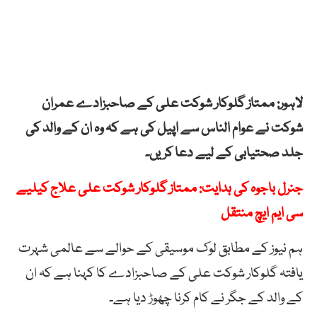
لاہور: ممتاز گلوکار شوکت علی کے صاحبزادے عمران
شوکت نے عوام الناس سے اپیل کی ہے کہ وہ ان کے والد کی
جلد صحتیابی کے لیے دعا کریں۔
جنرل باجوہ کی ہدایت: ممتاز گلوکار شوکت علی علاج کیلیے
سی ایم ایچ منتقل
ہم نیوز کے مطابق لوک موسیقی کے حوالے سے عالمی شہرت
یافتہ گلوکار شوکت علی کے صاحبزادے کا کہنا ہے کہ ان
کے والد کے جگر نے کام کرنا چھوڑ دیا ہے۔