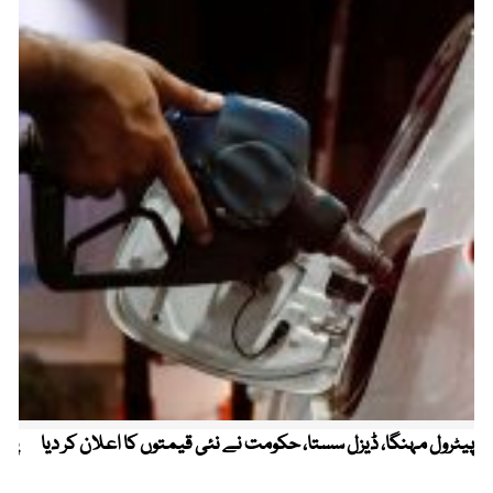
پیٹرول مہنگا، ڈیزل سستا، حکومت نے نئی قیمتوں کا اعلان کر دیا
پنج