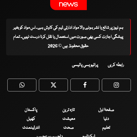
ہم نیوز پر شائع یا نشر ہونے والا مواد ادارتی ٹیم کی کاوش ہے۔ اس مواد کو بغیر
پیشگی اجازت کسی بھی صورت میں استعمال یا نقل کرنا درست نہیں۔ تمام
حقوق محفوظ ہیں © 2026
رابطہ کریں
پرائیویسی پالیسی
WhatsApp
Twitter
Facebook
Faceboo
صفحۂ اول
تازہ ترین
پاکستان
دنیا
معیشت
کھیل
تعلیم
صحت
انٹرٹینمنٹ
ٹیکنالوجی
دلچسپ و عجیب