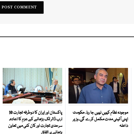
موجودہ نظام کہیں نہیں جا رہا، حکومت
پاکستان اور ایران کا دوطرفہ تجارت 10
اپنی آئینی مدت مکمل کرے گی، وزیر
ارب ڈالر تک بڑھانے کے عزم کا اعادہ،
داخلہ
سرحدی تجارت اور کان کنی میں تعاون
بڑھانے پر اتفاق