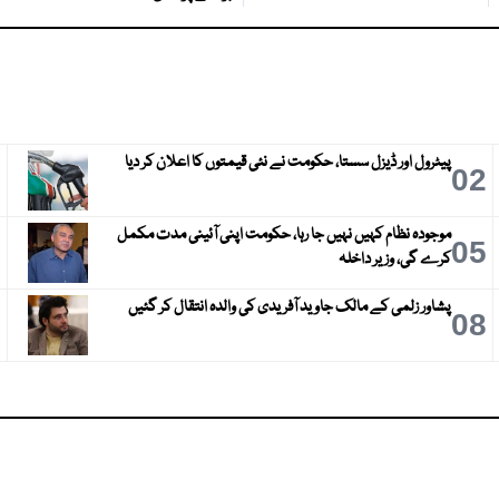
پیٹرول اور ڈیزل سستا، حکومت نے نئی قیمتوں کا اعلان کر دیا
3
02
موجودہ نظام کہیں نہیں جا رہا، حکومت اپنی آئینی مدت مکمل
6
05
کرے گی، وزیر داخلہ
پشاور زلمی کے مالک جاوید آفریدی کی والدہ انتقال کر گئیں
9
08