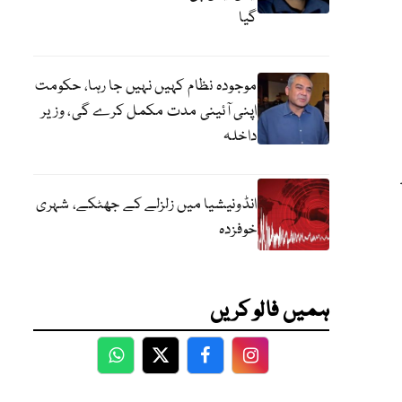
گیا
موجودہ نظام کہیں نہیں جا رہا، حکومت
اپنی آئینی مدت مکمل کرے گی، وزیر
داخلہ
انڈونیشیا میں زلزلے کے جھٹکے، شہری
خوفزدہ
ہمیں فالو کریں
WhatsApp
Twitter
Facebook
Facebook