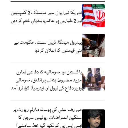
امریکا نے ایران سے منسلک 3 کمپنیوں
اور 2 طیاروں پر عائد پابندیاں ختم کر دیں
پیٹرول مہنگا، ڈیزل سستا، حکومت نے
نئی قیمتوں کا اعلان کر دیا
پاکستان اور صومالیہ کا دفاعی تعاون
مزید مضبوط بنانے پر اتفاق، صومالی
وزیر دفاع کی نیول اور ایئرہیڈ کوارٹرز آمد
میر رضا علی کی پوسٹ مارٹم رپورٹ پر
سنگین اعتراضات، پولیس سرجن کا
ایس ایس پی کو لکھا گیا خط سامنے آ