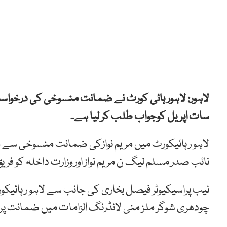
لاہور: لاہور ہائی کورٹ
نے
ضمانت
منسوخی
کی
درخواس
سات
اپریل
کوجواب
طلب کر لیا ہے۔
لاہو ر ہائیکورٹ میں مریم نوازکی ضمانت منسوخی سے
نائب صدر مسلم لیگ ن مریم نواز اور وزارت داخلہ کو فریق 
نیب پراسیکیوٹر فیصل بخاری کی جانب سے لاہو ر ہائیکورٹ
چودھری شوگر ملز منی لانڈرنگ الزامات میں ضمانت پر رہا