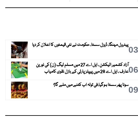
پیٹرول مہنگا، ڈیزل سستا، حکومت نے نئی قیمتوں کا اعلان کر دیا
0
آزاد کشمیر الیکشن ، ایل اے 27 میں مسلم لیگ (ن) کی نورین
0
عارف ، ایل اے 28 میں پیپلز پارٹی کے بازل نقوی کامیاب
سونا پھر سستا ہوگیا،فی تولہ اب کتنے میں ملے گا؟
0