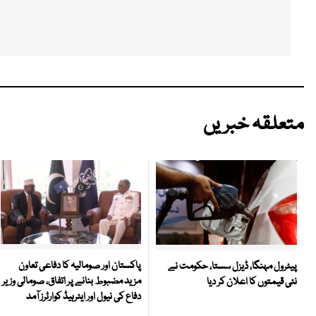
متعلقہ خبریں
پاکستان اور صومالیہ کا دفاعی تعاون
پیٹرول مہنگا، ڈیزل سستا، حکومت نے
مزید مضبوط بنانے پر اتفاق، صومالی وزیر
نئی قیمتوں کا اعلان کر دیا
دفاع کی نیول اور ایئرہیڈ کوارٹرز آمد