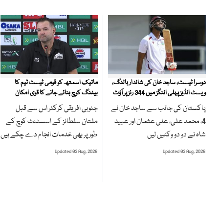
مائیک اسمتھ کو قومی ٹیسٹ ٹیم کا
دوسرا ٹیسٹ، ساجد خان کی شاندار بالنگ،
بیٹنگ کوچ بنائے جانے کا قوی امکان
ویسٹ انڈیز پہلی اننگز میں 344 رنز پر آؤٹ
جنوبی افریقی کرکٹر اس سے قبل
پاکستان کی جانب سے ساجد خان نے
ملتان سلطانز کے اسسٹنٹ کوچ کے
4، محمد علی، علی عثمان اور عبید
طور پر بھی خدمات انجام دے چکے ہیں
شاہ نے دو دو وکٹیں لیں
Updated 03 Aug, 2026
Updated 03 Aug, 2026