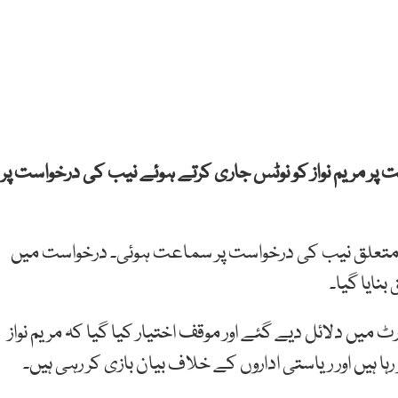
ت
پر
مریم
نواز
کو
نوٹس
جاری
کرتے ہوئے
نیب
کی
درخواست
پر
 متعلق نیب کی درخواست پر سماعت ہوئی۔ درخواست میں
بنایا گیا۔
 میں دلائل دیے گئے اور موقف اختیار کیا گیا کہ مریم نواز
 ہیں اور ریاستی اداروں کے خلاف بیان بازی کر رہی ہیں۔