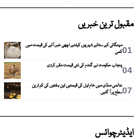
مقبول ترین خبریں
مہنگائی کے ستائے شہریوں کیلئے اچھی خبر، آٹے کی قیمت میں
01
کمی
پنجاب حکومت نے گندم کی نئی قیمت مقرر کردی
04
عالمی منڈی میں خام تیل کی قیمتیں تین ہفتوں کی کم ترین
07
سطح پر آ گئیں
ایڈیٹرچوائس