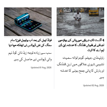
4 اگست تک دریاؤں میں پانی کے بہاؤ میں
فولڈ ایبل کے بعد اب رولیبل فون؟ سام
اضافے اور فلیش فلڈنگ کا خدشہ، این ڈی
سنگ کی نئی ڈیوائس نے تہلکہ مچا دیا
ایم اے کا الرٹ
سب سے زیادہ توجہ زیڈ نائن کوڈ نیم
راولپنڈی، جہلم، گوجرانوالہ سمیت
والی ڈیوائس نے حاصل کی ہے
نشیبی شہری علاقوں میں اربن فلڈنگ
Updated 01 Aug, 2026
اور بارش کا پانی جمع ہونے کا خدشہ
ہے
Updated 02 Aug, 2026