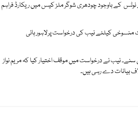
نوٹس
کے
باوجود
چودھری
شوگر
ملز
کیس
میں
ریکارڈ
فراہم
 منسوخی کیلئے نیب کی درخواست پرلاہور ہائی
 سنے۔ نیب نے درخواست میں موقف اختیار کیا کہ مریم نواز
اف بیانات دے رہی ہیں۔