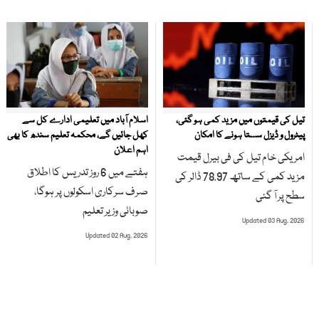
تیل کی قیمتوں میں مزید کمی ہو گئی،
اسلام آباد میں تعلیمی ادارے کل سے
پیٹرول و ڈیزل سستا ہونے کا امکان
کھل جائیں گے، محکمہ تعلیم سندھ کا بھی
اہم اعلان
امریکی خام تیل کی فی بیرل قیمت
ہفتے میں 6 روز تدریس کا اطلاق
مزید کمی کے ساتھ 78.97 ڈالر کی
صرف سرکاری اسکولوں پر ہوگا،
سطح پر آ گئی
صوبائی وزیر تعلیم
Updated 03 Aug, 2026
Updated 02 Aug, 2026