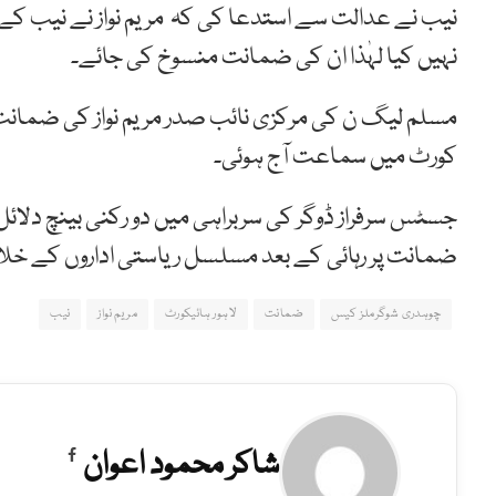
نیب نے عدالت سے استدعا کی کہ مریم نواز نے
نیب
کے
نہیں
کیا لہٰذا ان کی
ضمانت منسوخ کی جائے۔
مسلم لیگ ن کی مرکزی نائب صدر مریم نواز کی ضمانت
کورٹ میں سماعت آج ہوئی۔
جسٹس سرفراز ڈوگر کی سربراہی میں دو رکنی بینچ دلائل
ضمانت پر رہائی کے بعد مسلسل ریاستی اداروں کے خل
چوہدری شوگرملز کیس
ضمانت
لاہور ہائیکورٹ
مریم نواز
نیب
شاکر محمود اعوان
Facebook