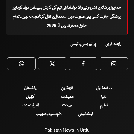
ہم نیوز پر شائع یا نشر ہونے والا مواد ادارتی ٹیم کی کاوش ہے۔ اس مواد کو بغیر
پیشگی اجازت کسی بھی صورت میں استعمال یا نقل کرنا درست نہیں۔ تمام
حقوق محفوظ ہیں © 2026
رابطہ کریں
پرائیویسی پالیسی
WhatsApp
Twitter
Facebook
Faceboo
صفحۂ اول
تازہ ترین
پاکستان
دنیا
معیشت
کھیل
تعلیم
صحت
انٹرٹینمنٹ
ٹیکنالوجی
دلچسپ و عجیب
Pakistan News in Urdu