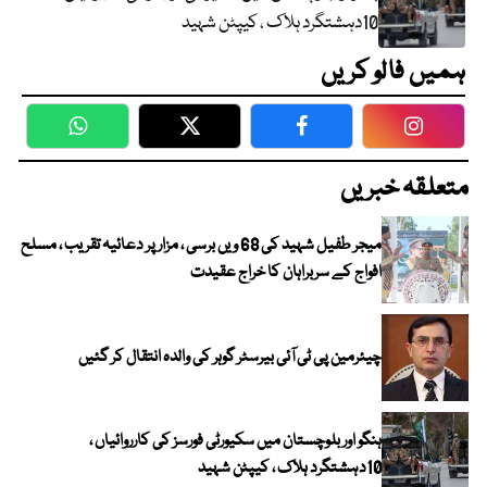
10دہشتگرد ہلاک ، کیپٹن شہید
ہمیں فالو کریں
WhatsApp
Twitter
Facebook
Faceboo
متعلقہ خبریں
میجر طفیل شہید کی 68 ویں برسی ، مزار پر دعائیہ تقریب ، مسلح
افواج کے سربراہان کا خراج عقیدت
چیئرمین پی ٹی آئی بیرسٹر گوہر کی والدہ انتقال کر گئیں
ہنگو اور بلوچستان میں سکیورٹی فورسز کی کارروائیاں ،
10دہشتگرد ہلاک ، کیپٹن شہید