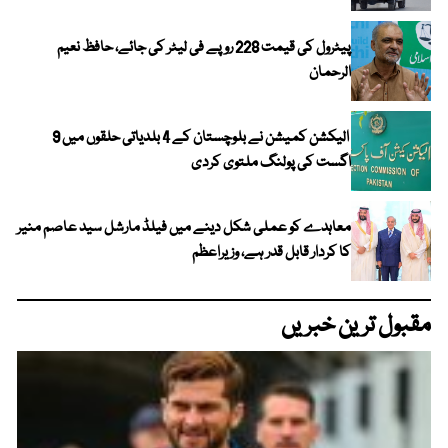
پیٹرول کی قیمت 228 روپے فی لیٹر کی جائے، حافظ نعیم
الرحمان
الیکشن کمیشن نے بلوچستان کے 4 بلدیاتی حلقوں میں 9
اگست کی پولنگ ملتوی کردی
معاہدے کو عملی شکل دینے میں فیلڈ مارشل سید عاصم منیر
کا کردار قابل قدر ہے، وزیراعظم
مقبول ترین خبریں