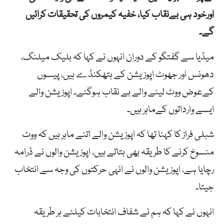
اورخود
ہی
بےنقاب
کیا، خفیہ
کیمروں
کی
تحقیقات
کرائیں
گے۔
میڈیا سے گفتگو کے دوران انہوں نے کہا کہ
بلیک
میلنگ
،
دھونس
اور
جھوٹ
اپوزیشن
کے
ہتھکنڈے
ہیں، پیسوں
کےعوض
ووٹ
لینے
والے
بے
نقاب
ہوگئے۔ اپوزیشن والے
ایسے وارداتوں کےماہر ہیں۔
شبلی فراز کا کہنا تھا کہ اپوزیشن والے اتنے ماہر ہیں کہ ووٹ
منسوخ کرنے کا طریقہ بھی بتاتے ہیں، اپوزیشن والوں نے ڈرامہ
رچایا ہے، اپوزیشن والوں نے انہی حرکتوں کی وجہ سے انتخاب
جیتا۔
انہوں نے کہا کہ ہم نے شفاف انتخابات کیلئے ہر طریقہ