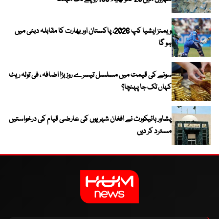
ویمنز ایشیا کپ 2026، پاکستان اور بھارت کا مقابلہ دبئی میں
ہو گا
سونے کی قیمت میں مسلسل تیسرے روز بڑا اضافہ ، فی تولہ ریٹ
کہاں تک جا پہنچا؟
پشاور ہائیکورٹ نے افغان شہریوں کی عارضی قیام کی درخواستیں
مسترد کر دیں