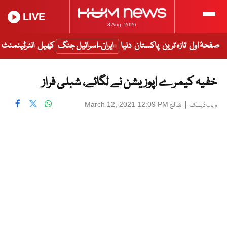
LIVE
8 Aug, 2026
صفحۂ اول
تازہ ترین
پاکستان
دنیا
ایران-اسرائیل جنگ
کھیل
انٹرٹینمنٹ
خفیہ کیمرے اپوزیشن نے لگائے، شبلی فراز
|
شائع
March 12, 2021 12:09 PM
ویب ڈیسک