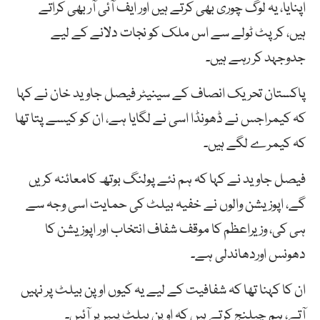
اپنایا، یہ لوگ چوری بھی کرتے ہیں اور ایف آئی آر بھی کراتے
ہیں، کرپٹ ٹولے سے اس ملک کو نجات دلانے کے لیے
جدوجہد کر رہے ہیں۔
پاکستان تحریک انصاف کے سینیٹر فیصل جاوید خان نے کہا
کہ
کیمراجس
نے
ڈھونڈا
اسی
نے
لگایا ہے،
ان
کو
کیسے
پتا
تھا
کہ
کیمرے
لگے
ہیں۔
فیصل جاوید نے کہا کہ ہم نئے پولنگ بوتھ کامعائنہ کریں
گے، اپوزیشن والوں نے خفیہ بیلٹ کی حمایت اسی وجہ سے
ہی کی، وزیراعظم کا موقف شفاف انتخاب اور اپوزیشن کا
دھونس اوردھاندلی ہے۔
ان کا کہنا تھا کہ شفافیت کے لیے یہ کیوں اوپن بیلٹ پر نہیں
آتے، ہم چیلنج کرتے ہیں کہ اوپن بیلٹ پیپر پر آئیں۔