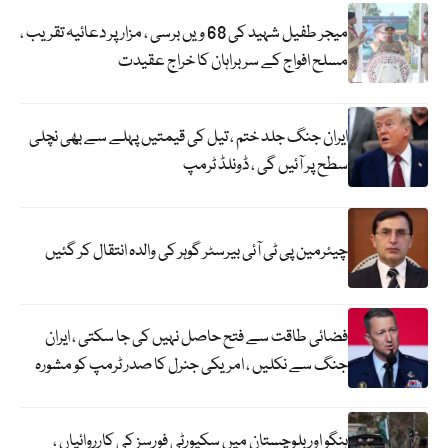
میجر طفیل شہید کی 68 ویں برسی ، مزار پر دعائیہ تقریب ،
مسلح افواج کے سربراہان کا خراج عقیدت
ایران جنگ جلد ختم ، تیل کی قیمتیں پہلے سے بھی نچلی
سطح پر آئیں گی ، ڈونلڈ ٹرمپ
چیئرمین پی ٹی آئی بیرسٹر گوہر کی والدہ انتقال کر گئیں
فضائی طاقت سے فتح حاصل نہیں کی جا سکتی ، ایران
جنگ سے نکلیں ، امریکی جنرل کا صدر ٹرمپ کو مشورہ
ہنگو اور بلوچستان میں سکیورٹی فورسز کی کارروائیاں ،