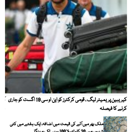
کیریبین پریمیئر لیگ ، قومی کرکٹرز کو این او سی 19 اگست کو جاری
آز
کرنے کا فیصلہ
چھی
ملک بھر میں آٹے کی قیمت میں اضافہ، ایک ہفتے میں کئی
شہروں میں 20 کلو تھیلا 100 روپے تک مہنگا