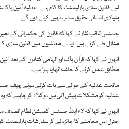
لیے قانون سازی پارلیمنٹ کا کام ہے۔ عدلیہ آئین پاک
بنیادی انسانی حقوق سلب نہیں کرنے دیں گے۔
جسٹس ثاقب نثار نے کہا کہ قانون کی حکمرانی کے بغیر
منازل طے کرتے ہیں۔ ایسے معاشروں میں قانون سازی کے 
انہوں نے کہا کہ قرآن پاک اور الہامی کتابوں کے بعد 
مطابق عمل کرنے کا حلف اٹھایا ہوا ہے۔
ماتحت عدلیہ کے حوالے سے بات کرتے ہوئے چیف جسٹ
عدلیہ کو مشکلات پیش آتی ہیں۔ وکلاء کو چاہیے کہ و
انہوں نے کہا کہ لاء اینڈ جسٹس کمیشن نظام انصاف 
جنرل اس معاملے کا جائزہ لے کر سفارشات پارلیمنٹ کو 