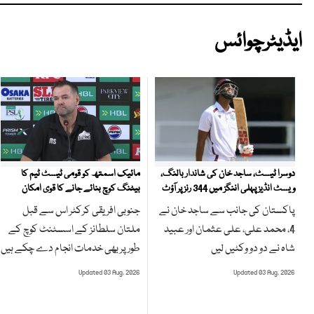
ایڈیٹرچوائس
مائیک اسمتھ کو قومی ٹیسٹ ٹیم کا
دوسرا ٹیسٹ، ساجد خان کی شاندار بالنگ،
بیٹنگ کوچ بنائے جانے کا قوی امکان
ویسٹ انڈیز پہلی اننگز میں 344 رنز پر آؤٹ
جنوبی افریقی کرکٹر اس سے قبل
پاکستان کی جانب سے ساجد خان نے
ملتان سلطانز کے اسسٹنٹ کوچ کے
4، محمد علی، علی عثمان اور عبید
طور پر بھی خدمات انجام دے چکے ہیں
شاہ نے دو دو وکٹیں لیں
Updated 03 Aug, 2026
Updated 03 Aug, 2026