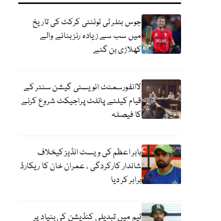
جوس بٹلر ٹی ٹوئنٹی کرکٹ کی تاریخ
میں سب سے زیادہ رنز بنانے والے
کھلاڑی بن گئے
لاانفورسمنٹ انویسٹی گیشن سنٹر کے
قیام کیلئے پائلٹ پراجیکٹ شروع کرنے
کا فیصلہ
بابر اعظم کی ویسٹ انڈیز کیخلاف
شاندار کارکردگی ، عمران خان کا ریکارڈ
برابر کر دیا
ٹیم میں تبدیلی کنڈیشن کی بنیاد پر