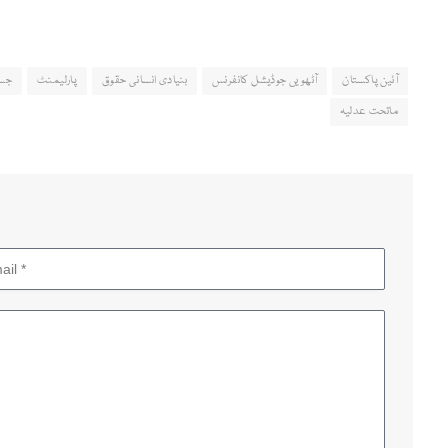
آئین پاکستان
آٹھویں جوڈیشل کانفرنس
بنیادی انسانی حقوق
پارلیمنٹ
جسٹ
ماتحت عدلیہ