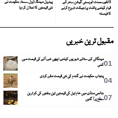
پیٹرول مہنگا، ڈیزل سستا، حکومت نے
لاانفورسمنٹ انویسٹی گیشن سنٹر کے
نئی قیمتوں کا اعلان کر دیا
قیام کیلئے پائلٹ پراجیکٹ شروع کرنے
کا فیصلہ
مقبول ترین خبریں
مہنگائی کے ستائے شہریوں کیلئے اچھی خبر، آٹے کی قیمت میں
01
کمی
پنجاب حکومت نے گندم کی نئی قیمت مقرر کردی
04
عالمی منڈی میں خام تیل کی قیمتیں تین ہفتوں کی کم ترین
07
سطح پر آ گئیں