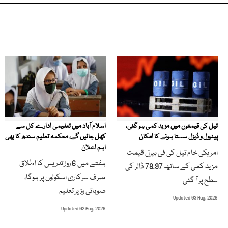
تیل کی قیمتوں میں مزید کمی ہو گئی،
اسلام آباد میں تعلیمی ادارے کل سے
پیٹرول و ڈیزل سستا ہونے کا امکان
کھل جائیں گے، محکمہ تعلیم سندھ کا بھی
اہم اعلان
امریکی خام تیل کی فی بیرل قیمت
ہفتے میں 6 روز تدریس کا اطلاق
مزید کمی کے ساتھ 78.97 ڈالر کی
صرف سرکاری اسکولوں پر ہوگا،
سطح پر آ گئی
صوبائی وزیر تعلیم
Updated 03 Aug, 2026
Updated 02 Aug, 2026