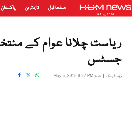
صفحۂ اول
تازہ ترین
پاکستان
6 Aug, 2026
ریاست چلانا عوام کے منتخ
جسٹس
|
شائع
May 5, 2018 8:37 PM
ویب ڈیسک