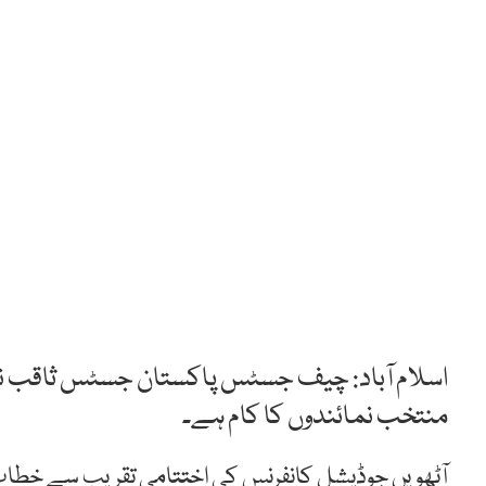
اسلام آباد: چیف جسٹس پاکستان جسٹس ثاقب نثار
منتخب نمائندوں کا کام ہے۔
آٹھویں جوڈیشل کانفرنس کی اختتامی تقریب سے خطاب 