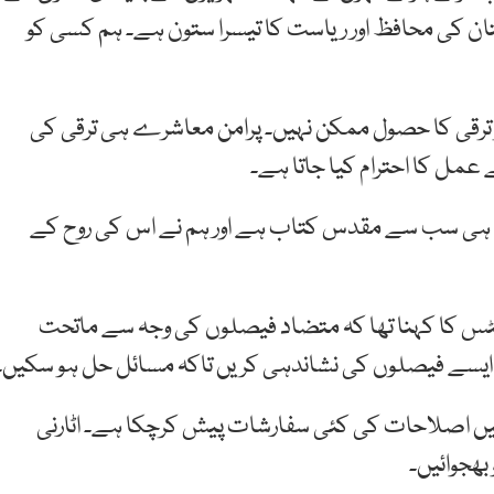
ستان کی محافظ اور ریاست کا تیسرا ستون ہے۔ ہم کسی کو
 ترقی کا حصول ممکن نہیں۔ پرامن معاشرے ہی ترقی کی
عمل کا احترام کیا جاتا ہے۔
آئین ہی سب سے مقدس کتاب ہے اور ہم نے اس کی روح کے
س کا کہنا تھا کہ متضاد فیصلوں کی وجہ سے ماتحت
ہ ایسے فیصلوں کی نشاندہی کریں تاکہ مسائل حل ہو سکیں۔
میں اصلاحات کی کئی سفارشات پیش کرچکا ہے۔ اٹارنی
بھجوائیں۔