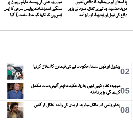
پاکستان اور صومالیہ کا دفاعی تعاون
میر رضا علی کی پوسٹ مارٹم رپورٹ پر
مزید مضبوط بنانے پر اتفاق، صومالی وزیر
سنگین اعتراضات، پولیس سرجن کا ایس
دفاع کی نیول اور ایئرہیڈ کوارٹرز آمد
ایس پی کو لکھا گیا خط سامنے آ گیا
پیٹرول اور ڈیزل سستا، حکومت نے نئی قیمتوں کا اعلان کر دیا
3
02
موجودہ نظام کہیں نہیں جا رہا، حکومت اپنی آئینی مدت مکمل
6
05
کرے گی، وزیر داخلہ
پشاور زلمی کے مالک جاوید آفریدی کی والدہ انتقال کر گئیں
9
08