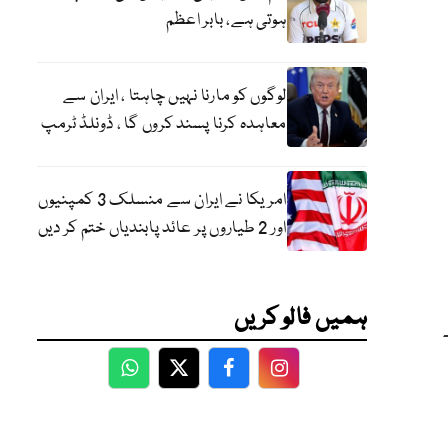
ہوتی ہے، بابر اعظم
لوگوں کو مارنا نہیں چاہتا ، ایران سے
معاہدہ کرنا پسند کروں گا ، ڈونلڈ ٹرمپ
امریکا نے ایران سے منسلک 3 کمپنیوں
اور 2 طیاروں پر عائد پابندیاں ختم کر دیں
ہمیں فالو کریں
WhatsApp
Twitter
Facebook
Facebook