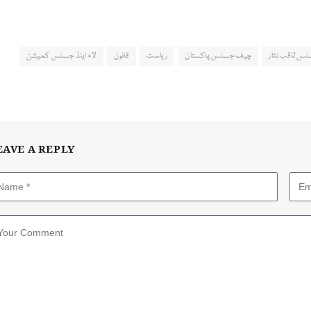
س ثاقب نثار
چیف جسٹس پاکستان
ریاست
قانون
لاء اینڈ جسٹس کمیشن
EAVE A REPLY