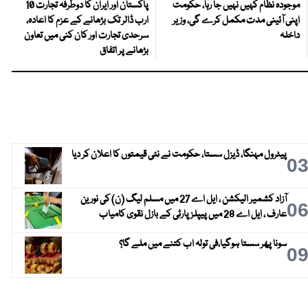
موجودہ نظام کہیں نہیں جا رہا، حکومت
پاکستان اور ایران کا دوطرفہ تجارت 10
اپنی آئینی مدت مکمل کرے گی، وزیر
ارب ڈالر تک بڑھانے کے عزم کا اعادہ،
داخلہ
سرحدی تجارت اور کان کنی میں تعاون
بڑھانے پر اتفاق
پیٹرول مہنگا، ڈیزل سستا، حکومت نے نئی قیمتوں کا اعلان کر دیا
0
آزاد کشمیر الیکشن ، ایل اے 27 میں مسلم لیگ (ن) کی نورین
0
عارف ، ایل اے 28 میں پیپلز پارٹی کے بازل نقوی کامیاب
سونا پھر سستا ہوگیا،فی تولہ اب کتنے میں ملے گا؟
0