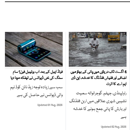
4 اگست تک دریاؤں میں پانی کے بہاؤ میں
فولڈ ایبل کے بعد اب رولیبل فون؟ سام
اضافے اور فلیش فلڈنگ کا خدشہ، این ڈی
سنگ کی نئی ڈیوائس نے تہلکہ مچا دیا
ایم اے کا الرٹ
سب سے زیادہ توجہ زیڈ نائن کوڈ نیم
راولپنڈی، جہلم، گوجرانوالہ سمیت
والی ڈیوائس نے حاصل کی ہے
نشیبی شہری علاقوں میں اربن فلڈنگ
Updated 01 Aug, 2026
اور بارش کا پانی جمع ہونے کا خدشہ
ہے
Updated 02 Aug, 2026