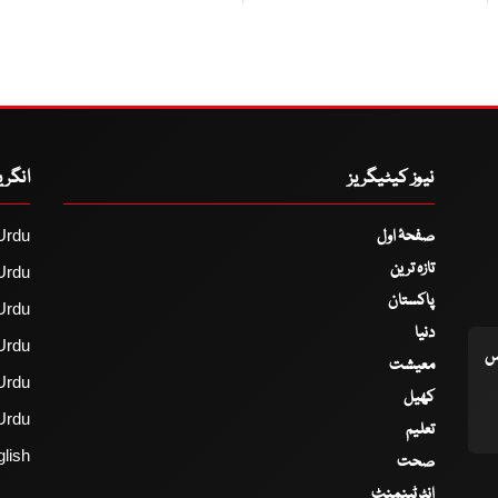
نیوز کیٹیگریز
انگر
صفحۂ اول
Urdu
تازہ ترین
Urdu
پاکستان
Urdu
دنیا
Urdu
اس
معیشت
Urdu
کھیل
Urdu
تعلیم
lish
صحت
انٹرٹینمنٹ