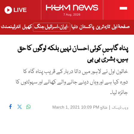
LIVE
7 Aug, 2026
صفحۂ اول
تازہ ترین
پاکستان
دنیا
ایران-اسرائیل جنگ
کھیل
انٹرٹینمنٹ
پناہ گاہیں کوئی احسان نہیں بلکہ لوگوں کا حق
ہیں، بشریٰ بی بی
خاتون اول نے لاہور میں داتا دربار کے قریب پناہ گاہ کا
دورہ کیا ہے اور وہاں دیئے جانے والے کھانے اور سہولتوں کا
جائزہ لیا۔
|
شائع
March 1, 2021 10:09 PM
ویب ڈیسک