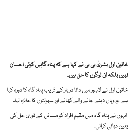
خاتون
اول
بشریٰ
بی
بی
نے کہا ہے کہ پناہ گاہیں کوئی احسان
نہیں بلکہ ان لوگوں کا حق ہیں۔
خاتون اول نے لاہور
میں
داتا
دربار
کے
قریب
پناہ
گاہ
کا
دورہ
کیا
ہے اور وہاں
دیئے
جانے والے
کھانے
اور
سہولتوں
کا
جائزہ
لیا۔
انہوں
نے
پناہ
گاہ
میں
مقیم
افراد
کو
مسائل
کے
فوری
حل
کی
یقین
دہانی
کرائی۔