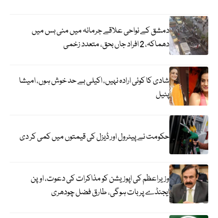
دمشق کے نواحی علاقے جرمانہ میں منی بس میں
دھماکہ، 2 افراد جاں بحق، متعدد زخمی
شادی کا کوئی ارادہ نہیں، اکیلی بے حد خوش ہوں، امیشا
پٹیل
حکومت نے پیٹرول اور ڈیزل کی قیمتوں میں کمی کر دی
وزیراعظم کی اپوزیشن کو مذاکرات کی دعوت، اوپن
ایجنڈے پر بات ہوگی، طارق فضل چودھری