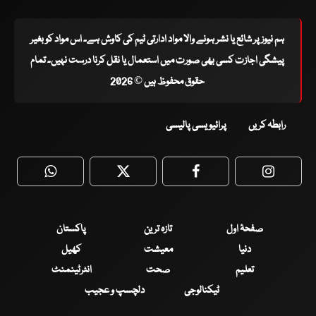
ہم نیوز پر شائع یا نشر ہونے والا مواد ادارتی ٹیم کی کاوش ہے۔ اس مواد کو بغیر
پیشگی اجازت کسی بھی صورت میں استعمال یا نقل کرنا درست نہیں۔ تمام
حقوق محفوظ ہیں © 2026
رابطہ کریں
پرائیویسی پالیسی
WhatsApp
Twitter
Facebook
Faceboo
صفحۂ اول
تازہ ترین
پاکستان
دنیا
معیشت
کھیل
تعلیم
صحت
انٹرٹینمنٹ
ٹیکنالوجی
دلچسپ و عجیب