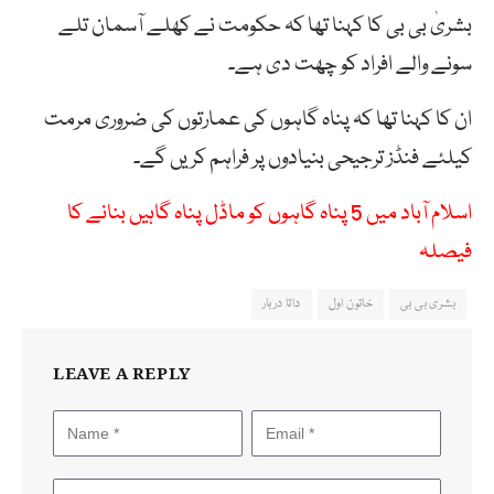
بشریٰ
بی
بی
کا
کہنا
تھا
کہ
حکومت
نے
کھلے
آسمان
تلے
سونے
والے
افراد
کو
چھت
دی
ہے۔
ان کا کہنا تھا کہ پناہ
گاہوں
کی
عمارتوں
کی
ضروری
مرمت
کیلئے
فنڈز
ترجیحی
بنیادوں
پر
فراہم
کریں
گے۔
اسلام آباد میں 5 پناہ گاہوں کو ماڈل پناہ گاہیں بنانے کا
فیصلہ
بشری بی بی
خاتون اول
داتا دربار
LEAVE A REPLY