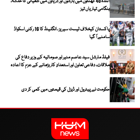
آئندہ 48 گھنٹوں میں بارشوں اور دریاؤں میں طغیانی کا خدشہ،
ہنگامی تیاریاں تیز
پاکستان کیخلاف ٹیسٹ سیریز ، انگلینڈ کا 16 رکنی اسکواڈ
سامنے آ گیا
فیلڈ مارشل سید عاصم منیر اور صومالیہ کے وزیر دفاع کی
ملاقات، دفاعی تعاون اور استعدادِ کار بڑھانے کے عزم کا اعادہ
حکومت نے پیٹرول اور ڈیزل کی قیمتوں میں کمی کر دی