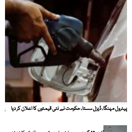
پیٹرول مہنگا، ڈیزل سستا، حکومت نے نئی قیمتوں کا اعلان کر دیا
پنج