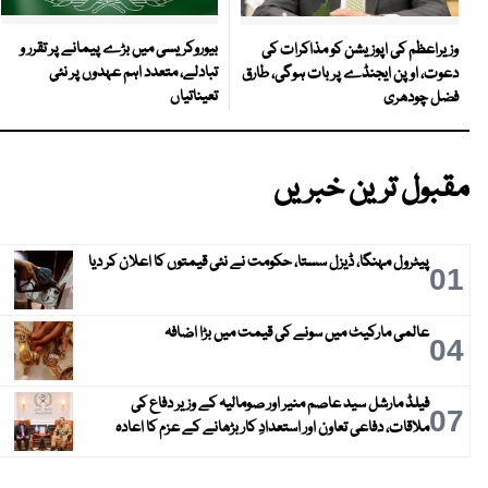
بیوروکریسی میں بڑے پیمانے پر تقرر و
وزیراعظم کی اپوزیشن کو مذاکرات کی
تبادلے، متعدد اہم عہدوں پر نئی
دعوت، اوپن ایجنڈے پر بات ہوگی، طارق
تعیناتیاں
فضل چودھری
مقبول ترین خبریں
پیٹرول مہنگا، ڈیزل سستا، حکومت نے نئی قیمتوں کا اعلان کر دیا
01
عالمی مارکیٹ میں سونے کی قیمت میں بڑا اضافہ
04
فیلڈ مارشل سید عاصم منیر اور صومالیہ کے وزیر دفاع کی
07
ملاقات، دفاعی تعاون اور استعدادِ کار بڑھانے کے عزم کا اعادہ