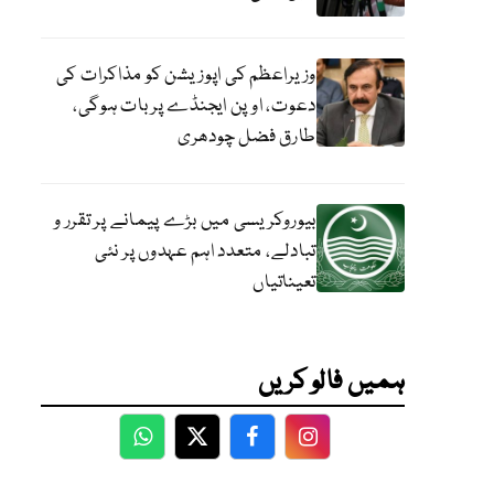
وزیراعظم کی اپوزیشن کو مذاکرات کی
دعوت، اوپن ایجنڈے پر بات ہوگی،
طارق فضل چودھری
بیوروکریسی میں بڑے پیمانے پر تقرر و
تبادلے، متعدد اہم عہدوں پر نئی
تعیناتیاں
ہمیں فالو کریں
WhatsApp
Twitter
Facebook
Facebook