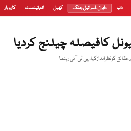
دنیا
ایران-اسرائیل جنگ
کھیل
انٹرٹینمنٹ
کاروبار
یونل کافیصلہ چیلنج کردیا
قائق کونظراندازکیا، پی ٹی آئی رہنما