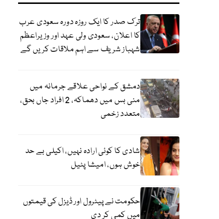
ترک صدر کا ایک روزہ دورہ سعودی عرب
کا اعلان، سعودی ولی عہد اور وزیراعظم
شہباز شریف سے اہم ملاقات کریں گے
دمشق کے نواحی علاقے جرمانہ میں
منی بس میں دھماکہ، 2 افراد جاں بحق،
متعدد زخمی
شادی کا کوئی ارادہ نہیں، اکیلی بے حد
خوش ہوں، امیشا پٹیل
حکومت نے پیٹرول اور ڈیزل کی قیمتوں
میں کمی کر دی