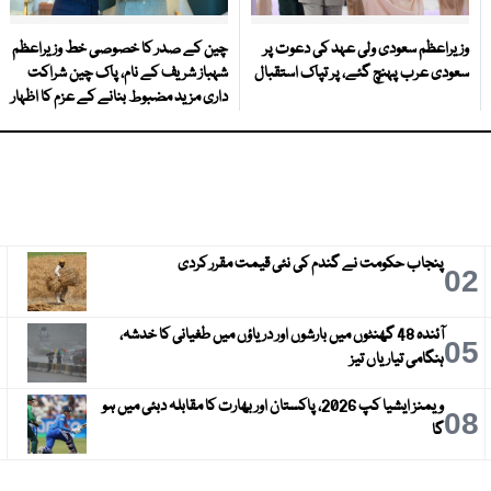
وزیراعظم سعودی ولی عہد کی دعوت پر
چین کے صدر کا خصوصی خط وزیراعظم
سعودی عرب پہنچ گئے، پر تپاک استقبال
شہباز شریف کے نام، پاک چین شراکت
داری مزید مضبوط بنانے کے عزم کا اظہار
پنجاب حکومت نے گندم کی نئی قیمت مقرر کردی
3
02
آئندہ 48 گھنٹوں میں بارشوں اور دریاؤں میں طغیانی کا خدشہ،
6
05
ہنگامی تیاریاں تیز
ویمنز ایشیا کپ 2026، پاکستان اور بھارت کا مقابلہ دبئی میں ہو
9
08
گا