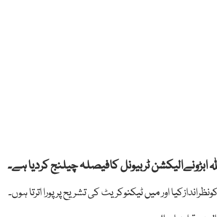
 ابڑونےالیکشن ٹربیونل کافیصلہ چیلنج کردیا ہے۔
ظراندازکیا اور میں ٹیکنوکریٹ کی تشریح پر پورا اترتا ہوں۔