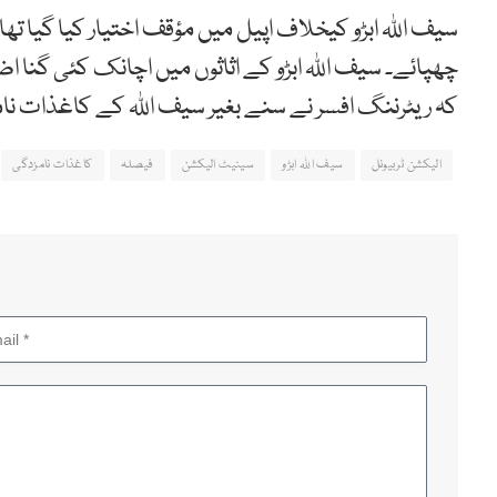
سیف اللہ ابڑو کیخلاف اپیل میں مؤقف اختیار کیا گیا تھا
چھپائے۔ سیف اللہ ابڑو کے اثاثوں میں اچانک کئی گنا ا
کہ ریٹرننگ افسر نے سنے بغیر سیف اللہ کے کاغذات نا
الیکشن ٹربیونل
سیف اللہ ابڑو
سینیٹ الیکشن
فیصلہ
کاغذات نامزدگی