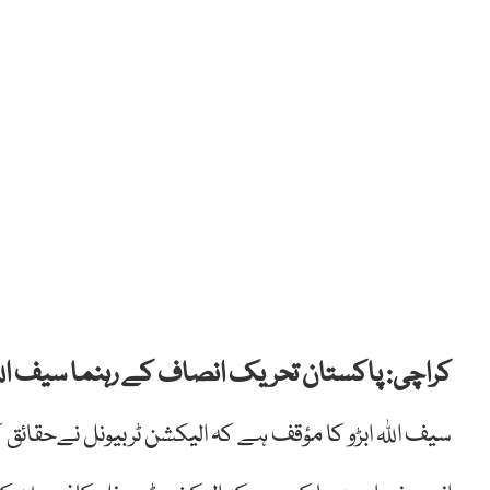
کراچی: پاکستان تحریک انصاف کے رہنما سیف اللہ
سیف اللہ ابڑو کا مؤقف ہے کہ الیکشن ٹربیونل نےحقائق کون