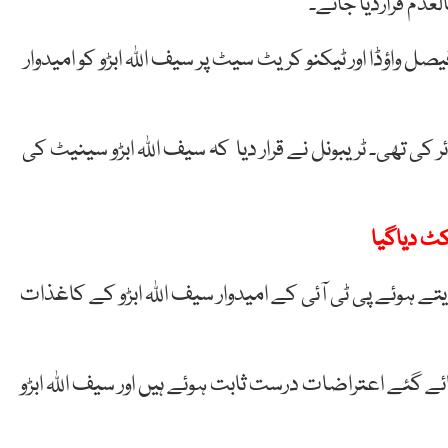
عدم قراردیا جائے۔
فیصل
واؤڈا
اور ٹیکنو کریٹ
سیٹ
پر سیف
اللہ
ابڑو کو امیدوار
کی تھی۔ ٹریبونل نے قرار دیا کہ سیف اللہ ابڑو سینیٹ کی
یتے ہوئے پی ٹی آئی کے امیدوار سیف اللہ ابڑو کے کاغذات
ائے گئے اعتراضات درست ثابت ہوئے ہیں اور سیف اللہ ابڑو