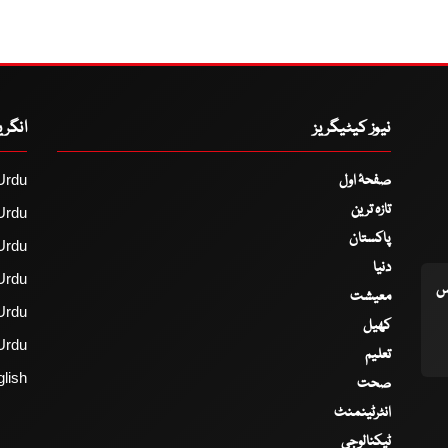
نیوز کیٹیگریز
انگر
صفحۂ اول
Urdu
تازہ ترین
Urdu
پاکستان
Urdu
دنیا
Urdu
اس
معیشت
Urdu
کھیل
Urdu
تعلیم
lish
صحت
انٹرٹینمنٹ
ٹیکنالوجی