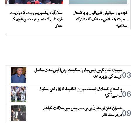
غزہ میں اسرائیلی کارروائیوں پر پاکستان
اسلام آباد ایکسپریس وے کو موٹروے
سمیت 8 اسلامی ممالک کا مشترکہ
طرز بنانے کا منصوبہ، محسن نقوی کا
اعلامیہ
اعلان
موجودہ نظام کہیں نہیں جا رہا، حکومت اپنی آئینی مدت مکمل
0
کرے گی، وزیر داخلہ
پاکستان کیخلاف ٹیسٹ سیریز ، انگلینڈ کا 16 رکنی اسکواڈ
0
سامنے آ گیا
عمران خان اور بشریٰ بی بی سے جیل میں ملاقات کیلئے
0
درخواست دائر