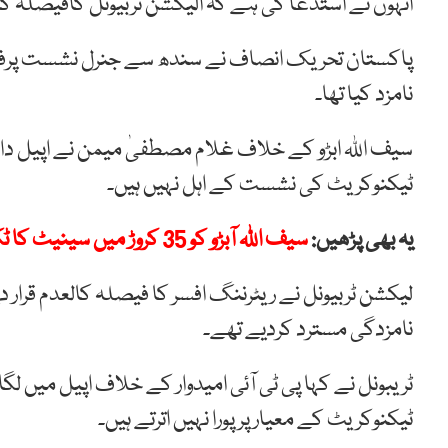
انہوں نے استدعا کی ہے کہ الیکشن ٹربیونل کافیصلہ کال
پاکستان تحریک انصاف نے
سندھ
سے جنرل
نشست
پر
نامزد کیا تھا۔
سیف اللہ ابڑو کے خلاف غلام مصطفیٰ میمن نے اپیل دائر 
ٹیکنوکریٹ کی نشست کے اہل نہیں ہیں۔
یہ بھی پڑھیں:
سیف اللہ آبڑو کو 35 کروڑ میں سینیٹ کا ٹکٹ دیاگیا
لیکشن ٹربیونل نے ریٹرننگ افسر کا فیصلہ کالعدم قرار د
نامزدگی مسترد کردیے تھے۔
ٹریبونل نے کہا پی ٹی آئی امیدوار کے خلاف اپیل میں لگ
ٹیکنوکریٹ کے معیار پر پورا نہیں اترتے ہیں۔