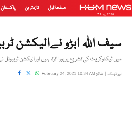
صفحۂ اول
تازہ ترین
پاکستان
7 Aug, 2026
سیف اللہ ابڑو نےالیکشن ٹرب
میں ٹیکنوکریٹ کی تشریح پر پورا اترتا ہوں اور الیکشن ٹربیونل نےح
|
شائع
February 24, 2021 10:34 AM
نیوز ڈیسک