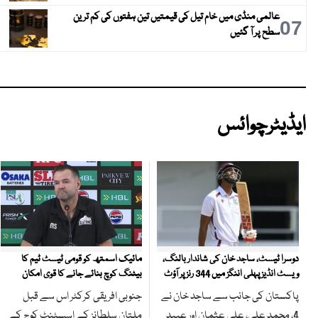
عالمی منڈی میں خام تیل کی قیمتیں تین ہفتوں کی کم ترین
07
سطح پر آ گئیں
ایڈیٹرچوائس
مائیک اسمتھ کو قومی ٹیسٹ ٹیم کا
دوسرا ٹیسٹ، ساجد خان کی شاندار بالنگ،
بیٹنگ کوچ بنائے جانے کا قوی امکان
ویسٹ انڈیز پہلی اننگز میں 344 رنز پر آؤٹ
جنوبی افریقی کرکٹر اس سے قبل
پاکستان کی جانب سے ساجد خان نے
ملتان سلطانز کے اسسٹنٹ کوچ کے
4، محمد علی، علی عثمان اور عبید