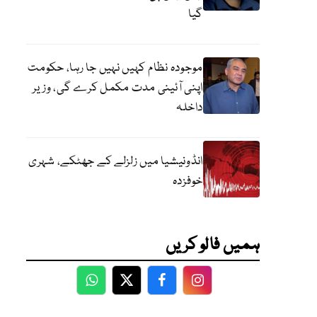
گیا
موجودہ نظام کہیں نہیں جا رہا، حکومت
اپنی آئینی مدت مکمل کرے گی، وزیر
داخلہ
انڈونیشیا میں زلزلے کے جھٹکے، شہری
خوفزدہ
ہمیں فالو کریں
WhatsApp
Twitter
Facebook
Facebook