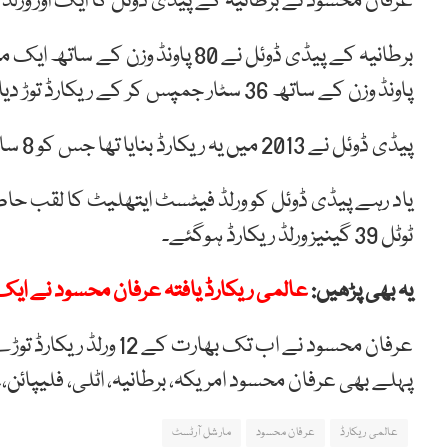
عرفان محسود نے برطانیہ کے پیڈی ڈوئل کا ایک اور ورلڈ ری
پاونڈ وزن کے ساتھ 36 سٹار جمپس کر کے ریکارڈ توڑ دیا۔
پیڈی ڈوئل نے 2013 میں یہ ریکارڈ بنایا تھا جس کو 8 سال بعد پاکستان کے عرفان محسود نے اپنے نام کیا۔
یاد رہے پیڈی ڈوئل کو ورلڈ فیٹسٹ ایتھلیٹ کا لقب حاص
ٹوٹل 39 گینیز ورلڈ ریکارڈ ہوگئے۔
یہ بھی پڑھیں:
عالمی ریکارڈ یافتہ عرفان محسود نے ایک اور
پہلے بھی عرفان محسود امریکہ، برطانیہ، اٹلی، فلیپائن،ع
عالمی ریکارڈ
عرفان محسود
مارشل آرٹسٹ