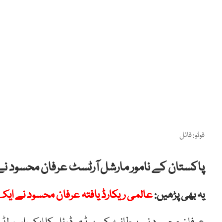
فوٹو: فائل
پاکستان کے نامور مارشل آرٹسٹ عرفان محسود نے ای
یہ بھی پڑھیں:
عالمی ریکارڈ یافتہ عرفان محسود نے ایک اور