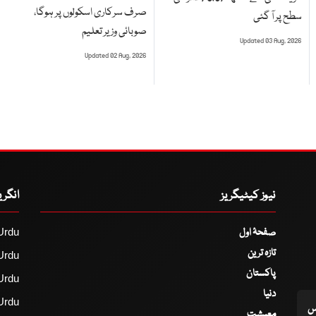
صرف سرکاری اسکولوں پر ہوگا،
سطح پر آ گئی
صوبائی وزیر تعلیم
Updated 03 Aug, 2026
Updated 02 Aug, 2026
نیوز کیٹیگریز
انگر
صفحۂ اول
Urdu
تازہ ترین
Urdu
پاکستان
Urdu
دنیا
Urdu
اس
معیشت