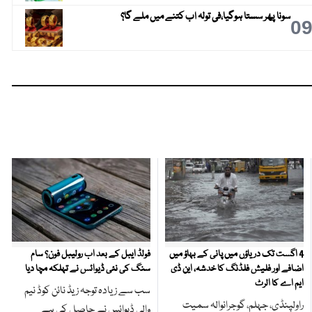
سونا پھر سستا ہوگیا،فی تولہ اب کتنے میں ملے گا؟
0
4 اگست تک دریاؤں میں پانی کے بہاؤ میں
فولڈ ایبل کے بعد اب رولیبل فون؟ سام
اضافے اور فلیش فلڈنگ کا خدشہ، این ڈی
سنگ کی نئی ڈیوائس نے تہلکہ مچا دیا
ایم اے کا الرٹ
سب سے زیادہ توجہ زیڈ نائن کوڈ نیم
راولپنڈی، جہلم، گوجرانوالہ سمیت
والی ڈیوائس نے حاصل کی ہے