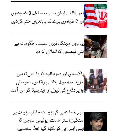
امریکا نے ایران سے منسلک 3 کمپنیوں
اور 2 طیاروں پر عائد پابندیاں ختم کر دیں
پیٹرول مہنگا، ڈیزل سستا، حکومت نے
نئی قیمتوں کا اعلان کر دیا
پاکستان اور صومالیہ کا دفاعی تعاون
مزید مضبوط بنانے پر اتفاق، صومالی
وزیر دفاع کی نیول اور ایئرہیڈ کوارٹرز آمد
میر رضا علی کی پوسٹ مارٹم رپورٹ پر
سنگین اعتراضات، پولیس سرجن کا
ایس ایس پی کو لکھا گیا خط سامنے آ