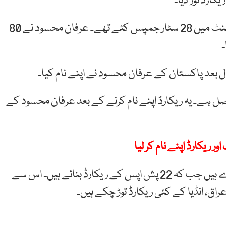
کارڈ توڑ دیا۔
برطانیہ کے پیڈی ڈوئل نے 80 پاونڈ وزن کے ساتھ ایک منٹ میں 28 سٹار جمپس کئے تھے۔ عرفان محسود نے 80
ل ہے۔ یہ ریکارڈ اپنے نام کرنے کے بعد عرفان محسود کے
 ریکارڈ اپنے نام کر لیا
عرفان محسود نے اب تک بھارت کے 12 ورلڈ ریکارڈ توڑے ہیں جب کہ 22 پش اپس کے ریکارڈ بنائے ہیں۔ اس سے
راق، انڈیا کے کئی ریکارڈ توڑ چکے ہیں۔