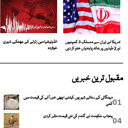
انڈونیشیا میں زلزلے کے جھٹکے، شہری
امریکا نے ایران سے منسلک 3 کمپنیوں
خوفزدہ
اور 2 طیاروں پر عائد پابندیاں ختم کر دیں
مقبول ترین خبریں
مہنگائی کے ستائے شہریوں کیلئے اچھی خبر، آٹے کی قیمت میں
01
کمی
پنجاب حکومت نے گندم کی نئی قیمت مقرر کردی
04