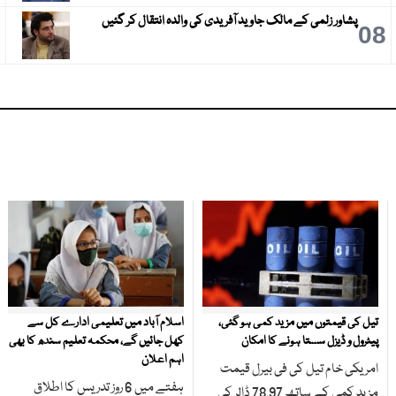
پشاور زلمی کے مالک جاوید آفریدی کی والدہ انتقال کر گئیں
9
08
تیل کی قیمتوں میں مزید کمی ہو گئی،
اسلام آباد میں تعلیمی ادارے کل سے
پیٹرول و ڈیزل سستا ہونے کا امکان
کھل جائیں گے، محکمہ تعلیم سندھ کا بھی
اہم اعلان
امریکی خام تیل کی فی بیرل قیمت
ہفتے میں 6 روز تدریس کا اطلاق
مزید کمی کے ساتھ 78.97 ڈالر کی