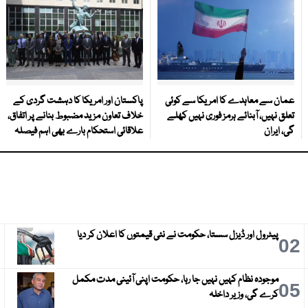
عمان سے معاہدے کا امریکا سے کوئی
پاکستان اور امریکا کا دہشت گردی کے
تعلق نہیں، آبنائے ہرمز فوری نہیں کھلے
خلاف تعاون مزید مضبوط بنانے پر اتفاق،
گی، ایران
علاقائی استحکام بارے بھی اہم فیصلہ
پیٹرول اور ڈیزل سستا، حکومت نے نئی قیمتوں کا اعلان کر دیا
3
02
موجودہ نظام کہیں نہیں جا رہا، حکومت اپنی آئینی مدت مکمل
6
05
کرے گی، وزیر داخلہ