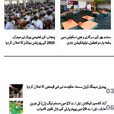
سندھ بھر کے سرکاری و نجی اسکولوں میں
پنجاب کے تعلیمی بورڈز نے میٹرک
ہفتہ وار دو تعطیل، نوٹیفکیشن جاری
2026 کے پوزیشن ہولڈرز کا اعلان کر دیا
پیٹرول مہنگا، ڈیزل سستا، حکومت نے نئی قیمتوں کا اعلان کر دیا
0
آزاد کشمیر الیکشن ، ایل اے 27 میں مسلم لیگ (ن) کی نورین
0
عارف ، ایل اے 28 میں پیپلز پارٹی کے بازل نقوی کامیاب