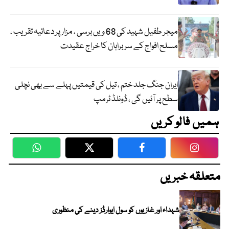
میجر طفیل شہید کی 68 ویں برسی ، مزار پر دعائیہ تقریب ،
مسلح افواج کے سربراہان کا خراج عقیدت
ایران جنگ جلد ختم ، تیل کی قیمتیں پہلے سے بھی نچلی
سطح پر آئیں گی ، ڈونلڈ ٹرمپ
ہمیں فالو کریں
WhatsApp
Twitter
Facebook
Faceboo
متعلقہ خبریں
شہداء اور غازیوں کو سول ایوارڈز دینے کی منظوری