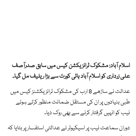
اسلام آباد: مشکوک ٹرانزیکشن کیس میں سابق صدرآصف
علی زرداری کو اسلام آباد ہائی کورٹ سے بڑا ریلیف مل گیا۔
عدالت نے ساڑھے 8 ارب کی مشکوک ٹرانزیکشنز کیس میں
طبی بنیادوں پر ان کی مستقل ضمانت منظور کرتے ہوئے
نیب کو انہیں گرفتار کرنے سے بھی روک دیا۔
دوران سماعت نیب پر اسیکیوٹر نے عدالتی استفسار پر بتایا کہ