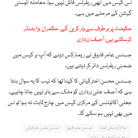
اس کیس میں ابھی ریفرنس فائل نہیں ہوا، معاملہ انوسٹی
گیشن کے مرحلے میں ہے۔
حکومت پر ہر طرف سے وار کریں گے، حکمران بڑا بلنڈر
کرسکتے ہیں: آصف زرداری
جسٹس عامر فاروق نے ریمارکس دیئے کہ آپ ہر کیس میں
ضمنی ریفرنس دائر کر دیتے ہیں۔
جسٹس محسن اخترکیانی کا کہنا تھا کہ نیب کا یہ سوال بنتا
ہے کہ آصف علی زرداری کو ملک سے باہر نہیں جانا چاہیے۔
جعلی اکائونٹس کے مرکزی کیس میں چارج ثابت نہ ہوا تو اس
میں بھی نہیں ہو سکے گا۔
اسلام آباد ہائی کورٹ
جسٹس عامر فاروق
جسٹس محسن اخترکیانی
سابق صدرآصف علی زرداری