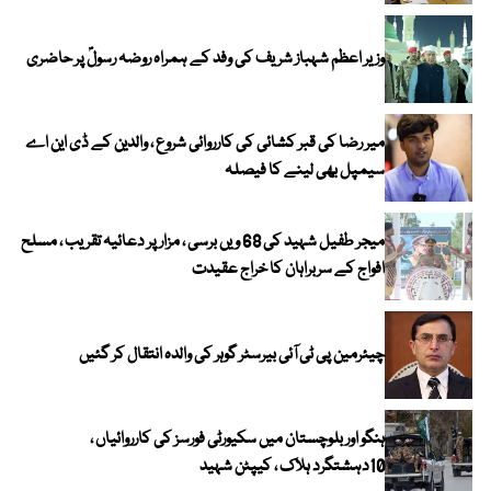
وزیر اعظم شہباز شریف کی وفد کے ہمراہ روضہ رسولؐ پر حاضری
میر رضا کی قبر کشائی کی کارروائی شروع ، والدین کے ڈی این اے
سیمپل بھی لینے کا فیصلہ
میجر طفیل شہید کی 68 ویں برسی ، مزار پر دعائیہ تقریب ، مسلح
افواج کے سربراہان کا خراج عقیدت
چیئرمین پی ٹی آئی بیرسٹر گوہر کی والدہ انتقال کر گئیں
ہنگو اور بلوچستان میں سکیورٹی فورسز کی کارروائیاں ،
10دہشتگرد ہلاک ، کیپٹن شہید