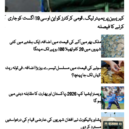
کیریبین پریمیئر لیگ ، قومی کرکٹرز کو این او سی 19 اگست کو جاری
آز
کرنے کا فیصلہ
چھی
ملک بھر میں آٹے کی قیمت میں اضافہ، ایک ہفتے میں کئی
شہروں میں 20 کلو تھیلا 100 روپے تک مہنگا
سونے کی قیمت میں مسلسل تیسرے روز بڑا اضافہ ، فی تولہ ریٹ
کہاں تک جا پہنچا؟
ویمنز ایشیا کپ 2026، پاکستان اور بھارت کا مقابلہ دبئی میں
ہو گا
پشاور ہائیکورٹ نے افغان شہریوں کی عارضی قیام کی درخواستیں
مسترد کر دیں