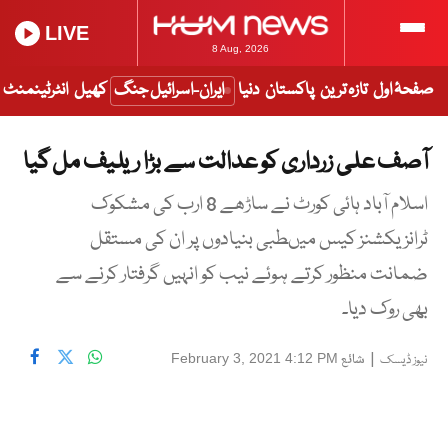
LIVE
8 Aug, 2026
صفحۂ اول
تازہ ترین
پاکستان
دنیا
ایران-اسرائیل جنگ
کھیل
انٹرٹینمنٹ
آصف علی زرداری کو عدالت سے بڑا ریلیف مل گیا
اسلام آباد ہائی کورٹ نے ساڑھے 8 ارب کی مشکوک
ٹرانزیکشنز کیس میںطبی بنیادوں پر ان کی مستقل
ضمانت منظور کرتے ہوئے نیب کو انہیں گرفتار کرنے سے
بھی روک دیا۔
|
شائع
February 3, 2021 4:12 PM
نیوز ڈیسک