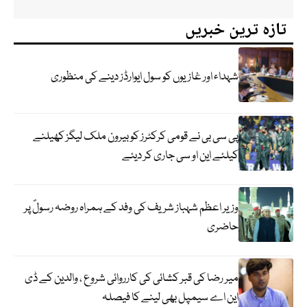
تازہ ترین خبریں
شہداء اور غازیوں کو سول ایوارڈز دینے کی منظوری
پی سی بی نے قومی کرکٹرز کو بیرون ملک لیگز کھیلنے
کیلئے این او سی جاری کر دیئے
وزیر اعظم شہباز شریف کی وفد کے ہمراہ روضہ رسولؐ پر
حاضری
میر رضا کی قبر کشائی کی کارروائی شروع ، والدین کے ڈی
این اے سیمپل بھی لینے کا فیصلہ