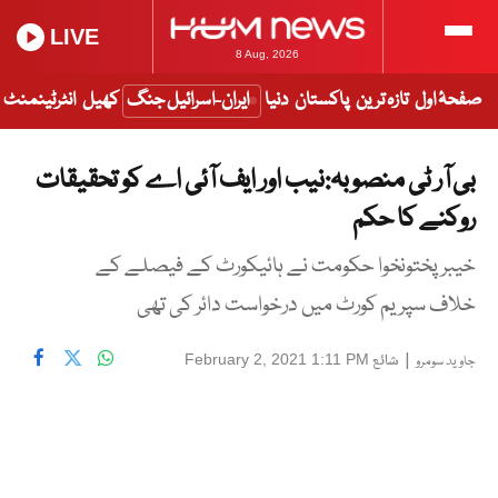
LIVE
8 Aug, 2026
صفحۂ اول
تازہ ترین
پاکستان
دنیا
ایران-اسرائیل جنگ
کھیل
انٹرٹینمنٹ
بی آر ٹی منصوبہ:نیب اور ایف آئی اے کو تحقیقات
روکنے کا حکم
خیبرپختونخوا حکومت نے ہائیکورٹ کے فیصلے کے
خلاف سپریم کورٹ میں درخواست دائر کی تھی
|
شائع
February 2, 2021 1:11 PM
جاوید سومرو