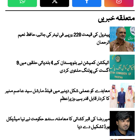
WhatsApp
Twitter
Facebook
Faceboo
متعلقہ خبریں
پیٹرول کی قیمت 228 روپے فی لیٹر کی جائے، حافظ نعیم
الرحمان
الیکشن کمیشن نے بلوچستان کے 4 بلدیاتی حلقوں میں 9
اگست کی پولنگ ملتوی کردی
معاہدے کو عملی شکل دینے میں فیلڈ مارشل سید عاصم منیر
کا کردار قابل قدر ہے، وزیراعظم
میر رضا کی قبر کشائی کا معاملہ، سندھ حکومت نے نیا میڈیکل
بورڈ تشکیل دے دیا