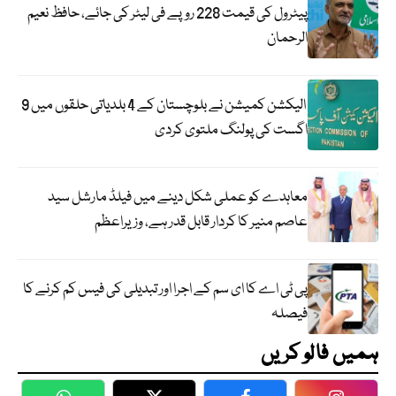
پیٹرول کی قیمت 228 روپے فی لیٹر کی جائے، حافظ نعیم
الرحمان
الیکشن کمیشن نے بلوچستان کے 4 بلدیاتی حلقوں میں 9
اگست کی پولنگ ملتوی کردی
معاہدے کو عملی شکل دینے میں فیلڈ مارشل سید
عاصم منیر کا کردار قابل قدر ہے، وزیراعظم
پی ٹی اے کا ای سم کے اجرا اور تبدیلی کی فیس کم کرنے کا
فیصلہ
ہمیں فالو کریں