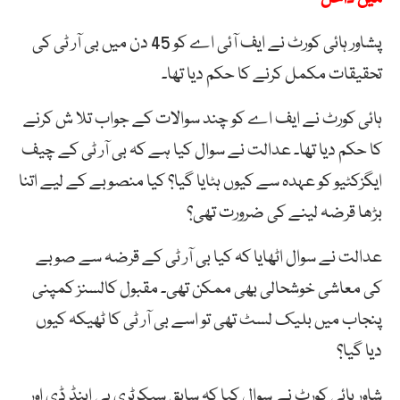
پشاور ہائی کورٹ نے ایف آئی اے کو 45 دن میں بی آر ٹی کی
تحقیقات مکمل کرنے کا حکم دیا تھا۔
ہائی کورٹ نے ایف اے کو چند سوالات کے جواب تلا ش کرنے
کا حکم دیا تھا۔ عدالت نے سوال کیا ہے کہ بی آر ٹی کے چیف
ایگزکٹیو کو عہدہ سے کیوں ہٹایا گیا؟ کیا منصوبے کے لیے اتنا
بڑھا قرضہ لینے کی ضرورت تھی؟
عدالت نے سوال اٹھایا کہ کیا بی آر ٹی کے قرضہ سے صوبے
کی معاشی خوشحالی بھی ممکن تھی۔ مقبول کالسنز کمپنی
پنجاب میں بلیک لسٹ تھی تو اسے بی آر ٹی کا ٹھیکہ کیوں
دیا گیا؟
شاور ہائی کورٹ نے سوال کیا کہ سابق سیکرٹری پی اینڈ ڈی اور