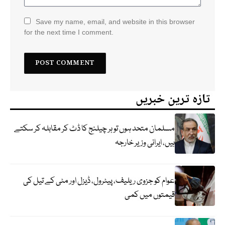
Save my name, email, and website in this browser
for the next time I comment.
تازہ ترین خبریں
مسلمان متحد ہوں تو ہر چیلنج کا ڈٹ کر مقابلہ کر سکتے
ہیں، ایرانی وزیر خارجہ
عوام کو جزوی ریلیف، پیٹرول، ڈیزل اور مٹی کے تیل کی
قیمتوں میں کمی