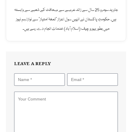
جاوید سومرو 25 سال سے زائد عرصے سے صحافت کے شعبے سے وابستہ
ہیں، حکومتِ پاکستان نے انہیں سول اعزاز "تمغۂ امتیاز" سے نوازا،ہم نیوز
میں بطور بیورو چیف (اسلام آباد) خدمات انجام دے رہے ہیں۔
LEAVE A REPLY