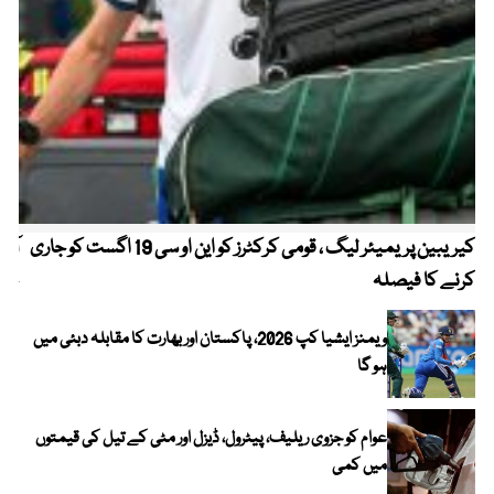
کیریبین پریمیئر لیگ ، قومی کرکٹرز کو این او سی 19 اگست کو جاری
آز
کرنے کا فیصلہ
چھی
ویمنز ایشیا کپ 2026، پاکستان اور بھارت کا مقابلہ دبئی میں
ہو گا
عوام کو جزوی ریلیف، پیٹرول، ڈیزل اور مٹی کے تیل کی قیمتوں
میں کمی