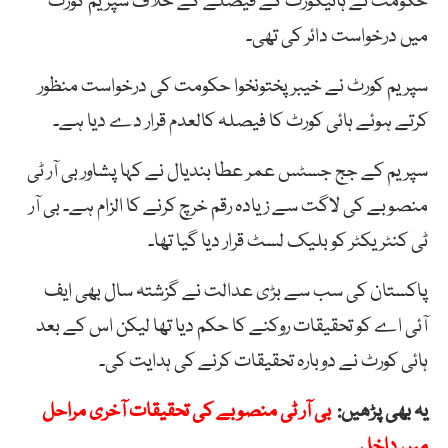
حکومت نے ہائیکورٹ کے فیصلے کے خلاف سپریم کورٹ
میں درخواست دائر کی تھی۔
سپریم کورٹ نے خیبرپختونخوا حکومت کی درخواست منظور
کرتے ہوئے ہائی کورٹ کا فیصلہ کالعدم قرار دے دیا ہے۔
سپریم کے جج جسٹس عمر عطا بندیال نے کہا پشاور بی آر ٹی
منصوبے کی لاگت سے زیادہ رقم خرچ کرنے کا الزام ہے۔ بی آر
ٹی کنٹریکٹر کو بلیک لسٹ قرار دیا گیا تھا۔
پاکستان کی سب سے بڑی عدالت نے گزشتہ سال بھی ایف
آئی اے کو تحقیقات روکنے کا حکم دیا تھا لیکن اس کے بعد
ہائی کورٹ نے دوبارہ تحقیقات کرنے کی ہدایت کی۔
یہ بھی پڑھیں:
بی آر ٹی منصوبے کی تحقیقات آخری مراحل
میں داخل