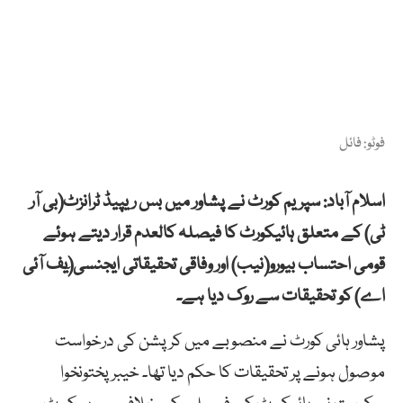
فوٹو: فائل
اسلام آباد: سپریم کورٹ نے پشاور میں بس ریپیڈ ٹرانزٹ(بی آر
ٹی) کے متعلق ہائیکورٹ کا فیصلہ کالعدم قرار دیتے ہوئے
قومی احتساب بیورو(نیب) اور وفاقی تحقیقاتی ایجنسی(ٓیف آئی
اے) کو تحقیقات سے روک دیا ہے۔
پشاور ہائی کورٹ نے منصوبے میں کرپشن کی درخواست
موصول ہونے پر تحقیقات کا حکم دیا تھا۔ خیبرپختونخوا