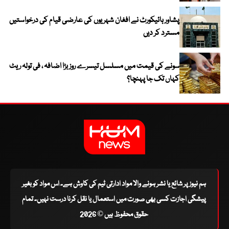
پشاور ہائیکورٹ نے افغان شہریوں کی عارضی قیام کی درخواستیں
مسترد کر دیں
سونے کی قیمت میں مسلسل تیسرے روز بڑا اضافہ ، فی تولہ ریٹ
کہاں تک جا پہنچا؟
ہم نیوز پر شائع یا نشر ہونے والا مواد ادارتی ٹیم کی کاوش ہے۔ اس مواد کو بغیر
پیشگی اجازت کسی بھی صورت میں استعمال یا نقل کرنا درست نہیں۔ تمام
حقوق محفوظ ہیں © 2026