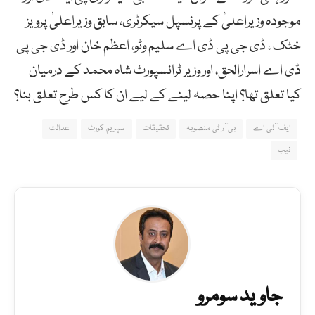
موجودہ وزیراعلیٰ کے پرنسپل سیکرٹری، سابق وزیراعلیٰ پرویز
خٹک ، ڈی جی پی ڈی اے سلیم وٹو، اعظم خان اور ڈی جی پی
ڈی اے اسرارالحق، اور وزیر ٹرانسپورٹ شاہ محمد کے درمیان
کیا تعلق تھا؟ اپنا حصہ لینے کے لیے ان کا کس طرح تعلق بنا؟
ایف آئی اے
بی آر ٹی منصوبہ
تحقیقات
سپریم کورٹ
عدالت
نیب
جاوید سومرو