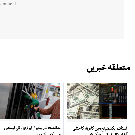
 comment.
متعلقہ خبریں
حکومت نے پیٹرول اور ڈیزل کی قیمتوں
اسٹاک ایکسچینج میں کاروبار کا منفی