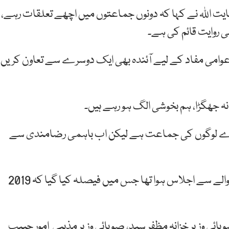
ت اللہ نے کہا کہ دونوں جماعتوں میں اچھے تعلقات رہے،
 روایت قائم کی ہے۔
ا، عوامی مفاد کے لیے آئندہ بھی ایک دوسرے سے تعاون کریں
نہ جھگڑا، ہم بخوشی الگ ہو رہے ہیں۔
رے لوگوں کی جماعت ہے لیکن اب باہمی رضامندی سے
ان کا کہنا تھا کہ منگل کے روز اسلام آباد میں فاٹا کے حوالے سے اجلاس ہوا تھا جس میں فیصلہ کیا گیا کہ 2019
ائی وزیر خزانہ مظفر سید، صوبائی وزیر مذہبی امور حبیب