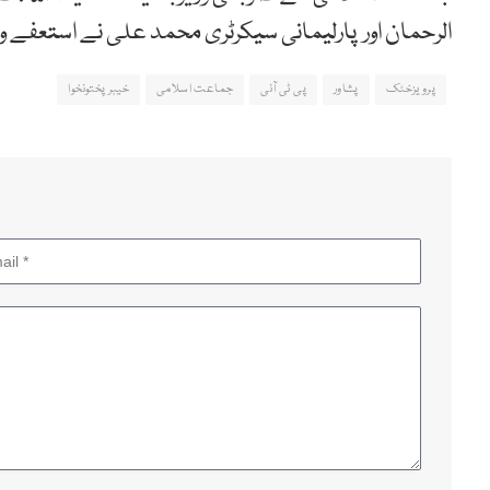
الرحمان اور پارلیمانی سیکرٹری محمد علی نے استعفے وز
پرویزخٹک
پشاور
پی ٹی آئی
جماعت اسلامی
خیبرپختونخوا