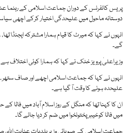
پریس کانفرنس کے دوران جماعت اسلامی کے رہنما عنای
دوستانہ ماحول میں علیحدگی اختیار کرکے اچھی سیاسی
انہوں نے کہا کہ میرٹ کا قیام ہمارا مشترکہ ایجنڈا تھ
گے۔
وزیراعلیٰ پرویز خٹک نے کہا کہ ہمارا کوئی اختلاف ہے 
انہوں نے کہا کہ جماعت اسلامی اچھے اور صاف ستھ
علیحدہ ہونے کا وقت آ گیا ہے۔
میں فاٹا کوخیبرپختونخوا میں ضم کر دیا جائے گا۔
جماعت اسلامی کے صوبائی وزیر بلدیات عنایت اللہ، صوب