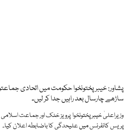
پشاور: خیبرپختونخوا حکومت میں اتحادی جماعت
ساڑھے چارسال بعد راہیں جدا کر لیں۔
وزیراعلیٰ خیبرپختونخوا پرویز خٹک اور جماعت اسلامی کے
پریس کانفرنس میں علیحدگی کا باضابطہ اعلان کیا۔