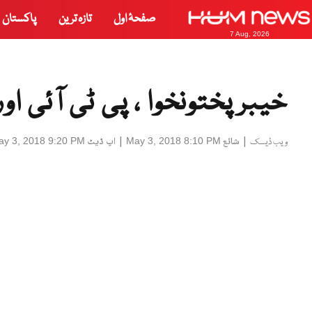
صفحۂ اول
تازہ ترین
پاکستان
7 Aug, 2026
خیبرپختونخوا ، پی ٹی آئی ا
|
شائع
|
اپ ڈیٹ
ay 3, 2018 9:20 PM
May 3, 2018 8:10 PM
ویب ڈیسک