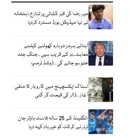
میر رضا کی قبر کشائی پر تنازع،اہلخانہ
نے نیا میڈیکل بورڈ مسترد کردیا
آبنائے ہرمز دوبارہ کھولنے کیلئے
معاہدے کے قریب ہیں ، جنگ جلد
ختم ہو جائے گی ، ڈونلڈ ٹرمپ
اسٹاک ایکسچینج میں کاروبار کا منفی
آغاز ، ڈالر کی قیمت گر گئی
انگلینڈ کے 25 سالہ فاسٹ باؤلر جان
ٹرنر نے کرکٹ کو خیر باد کہہ دیا