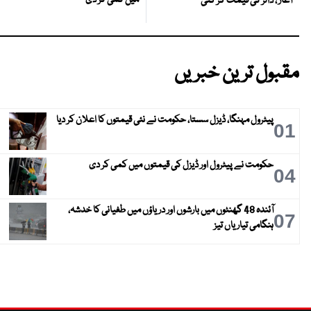
میں کمی کر دی
آغاز ، ڈالر کی قیمت گر گئی
مقبول ترین خبریں
پیٹرول مہنگا، ڈیزل سستا، حکومت نے نئی قیمتوں کا اعلان کر دیا
01
حکومت نے پیٹرول اور ڈیزل کی قیمتوں میں کمی کر دی
04
آئندہ 48 گھنٹوں میں بارشوں اور دریاؤں میں طغیانی کا خدشہ،
07
ہنگامی تیاریاں تیز