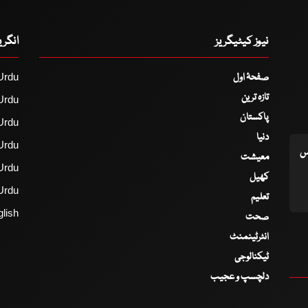
نیوز کیٹیگریز
انگر
صفحۂ اول
Urdu
تازہ ترین
Urdu
پاکستان
Urdu
دنیا
Urdu
اس
معیشت
Urdu
کھیل
Urdu
تعلیم
lish
صحت
انٹرٹینمنٹ
ٹیکنالوجی
دلچسپ و عجیب