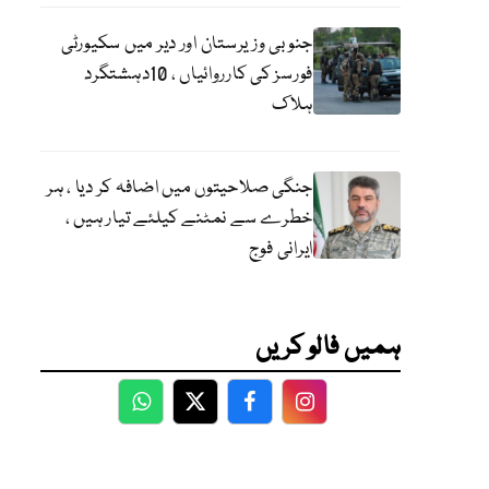
جنوبی وزیرستان اور دیر میں سکیورٹی
فورسز کی کارروائیاں ، 10دہشتگرد
ہلاک
جنگی صلاحیتوں میں اضافہ کر دیا ، ہر
خطرے سے نمٹنے کیلئے تیار ہیں ،
ایرانی فوج
ہمیں فالو کریں
WhatsApp
Twitter
Facebook
Facebook