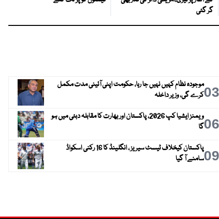
کے آغاز پر تیزی،امریکی ڈالر کی قدر بھی
قیمتوں کو پر لگ گئے
گر گئی
موجودہ نظام کہیں نہیں جا رہا، حکومت اپنی آئینی مدت مکمل
0
کرے گی، وزیر داخلہ
ویمنز ایشیا کپ 2026، پاکستان اور بھارت کا مقابلہ دبئی میں ہو
0
گا
پاکستان کیخلاف ٹیسٹ سیریز ، انگلینڈ کا 16 رکنی اسکواڈ
0
سامنے آ گیا