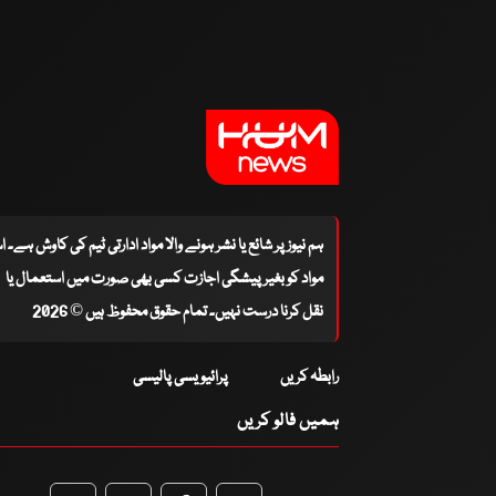
ہم نیوز پر شائع یا نشر ہونے والا مواد ادارتی ٹیم کی کاوش ہے۔ 
مواد کو بغیر پیشگی اجازت کسی بھی صورت میں استعمال یا
نقل کرنا درست نہیں۔ تمام حقوق محفوظ ہیں © 2026
رابطہ کریں
پرائیویسی پالیسی
ہمیں فالو کریں