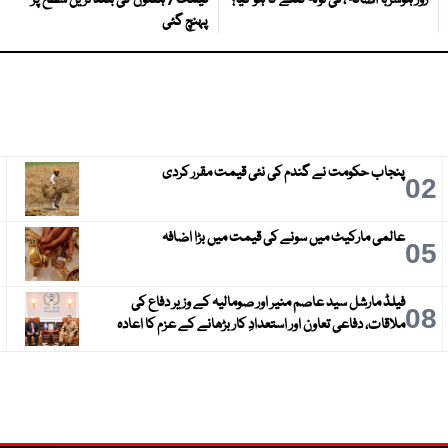
روز ہوشربا اضافہ ، فی تولہ کتنے کا ہو گیا؟
قیمت 7 ہفتوں کی بلند ترین سطح پر
پہنچ گئی
پنجاب حکومت نے گندم کی نئی قیمت مقرر کردی
3
02
عالمی مارکیٹ میں سونے کی قیمت میں بڑا اضافہ
6
05
فیلڈ مارشل سید عاصم منیر اور صومالیہ کے وزیر دفاع کی
9
08
ملاقات، دفاعی تعاون اور استعدادِ کار بڑھانے کے عزم کا اعادہ