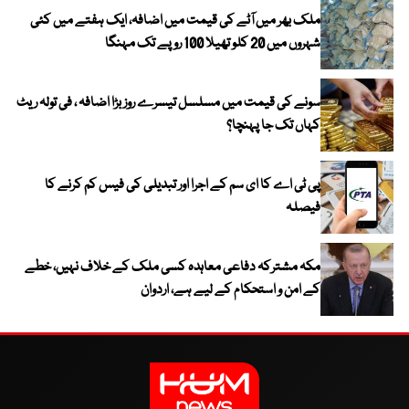
ملک بھر میں آٹے کی قیمت میں اضافہ، ایک ہفتے میں کئی
شہروں میں 20 کلو تھیلا 100 روپے تک مہنگا
سونے کی قیمت میں مسلسل تیسرے روز بڑا اضافہ ، فی تولہ ریٹ
کہاں تک جا پہنچا؟
پی ٹی اے کا ای سم کے اجرا اور تبدیلی کی فیس کم کرنے کا
فیصلہ
مکہ مشترکہ دفاعی معاہدہ کسی ملک کے خلاف نہیں، خطے
کے امن و استحکام کے لیے ہے، اردوان