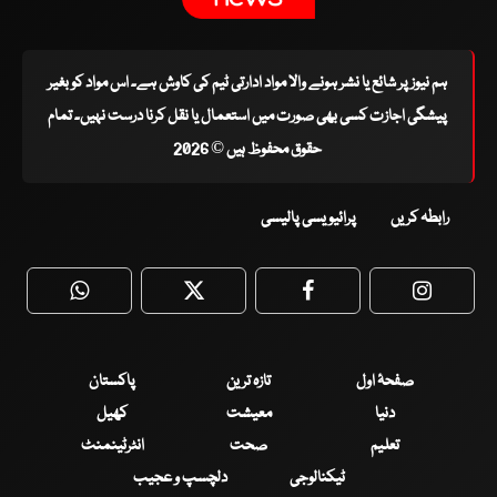
ہم نیوز پر شائع یا نشر ہونے والا مواد ادارتی ٹیم کی کاوش ہے۔ اس مواد کو بغیر
پیشگی اجازت کسی بھی صورت میں استعمال یا نقل کرنا درست نہیں۔ تمام
حقوق محفوظ ہیں © 2026
رابطہ کریں
پرائیویسی پالیسی
WhatsApp
Twitter
Facebook
Faceboo
صفحۂ اول
تازہ ترین
پاکستان
دنیا
معیشت
کھیل
تعلیم
صحت
انٹرٹینمنٹ
ٹیکنالوجی
دلچسپ و عجیب