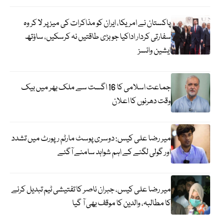
پاکستان نے امریکا، ایران کو مذاکرات کی میز پر لا کر وہ
سفارتی کردار اداکیا جو بڑی طاقتیں نہ کرسکیں، ساؤتھ
ایشین وائسز
جماعت اسلامی کا 16 اگست سے ملک بھر میں بیک
وقت دھرنوں کا اعلان
میر رضا علی کیس: دوسری پوسٹ مارٹم رپورٹ میں تشدد
اور گولی لگنے کے اہم شواہد سامنے آگئے
میر رضا علی کیس، جبران ناصر کا تفتیشی ٹیم تبدیل کرنے
کا مطالبہ، والدین کا موقف بھی آ گیا