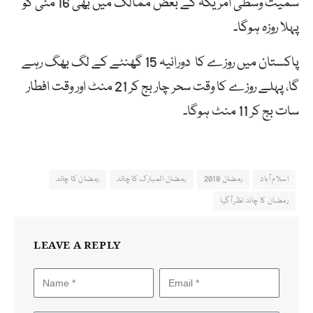
سمیت وسطی امریکہ کے بعض ممالک میں بھی 16 مئی کو
پہلا روزہ ہوگا۔
پاکستان میں روزے کا دورانیہ 15 گھنٹے کے لگ بھگ رہے
گا، پہلے روزے کا وقت سحر چار بج کر 21 منٹ اور وقت افطار
سات بج کر 11 منٹ ہوگا۔
اسلام آباد
رمضان 2018
رمضان المبارک کا چاند
رمضان کا چاند
رمضان کا چاند نظر آگیا
LEAVE A REPLY