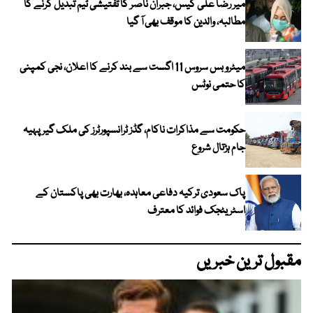
میر رضا علی کیس، جبران ناصر کا تفتیشی ٹیم تبدیل کرنے کا
مطالبہ، والدین کا موقف بھی آ گیا
میٹرو بس سروس 11 اگست سے بند کرنے کا اعلان، نجی کمپنی
کا حتمی نوٹس
حکومت سے مذاکرات ناکام، گڈز ٹرانسپورٹرز کی ملک گیر پہیہ
جام ہڑتال شروع
پاک سعودی ترکیہ دفاعی معاہدہ، بھارت بھی پاکستان کے
اسٹریٹجک فوائد کا معترف
مقبول ترین خبریں