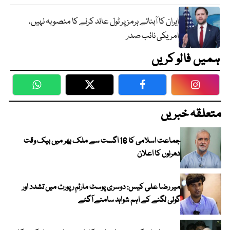
ایران کا آبنائے ہرمز پر ٹول عائد کرنے کا منصوبہ نہیں،
امریکی نائب صدر
ہمیں فالو کریں
WhatsApp
Twitter
Facebook
Faceboo
متعلقہ خبریں
جماعت اسلامی کا 16 اگست سے ملک بھر میں بیک وقت
دھرنوں کا اعلان
میر رضا علی کیس: دوسری پوسٹ مارٹم رپورٹ میں تشدد اور
گولی لگنے کے اہم شواہد سامنے آگئے