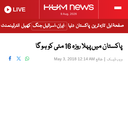
LIVE
9 Aug, 2026
صفحۂ اول
تازہ ترین
پاکستان
دنیا
ایران-اسرائیل جنگ
کھیل
انٹرٹینمنٹ
پاکستان میں پہلا روزہ 16 مئی کو ہو گا
|
شائع
May 3, 2018 12:14 AM
ویب ڈیسک