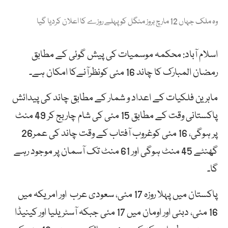
وہ ملک جہاں 12 مارچ بروز منگل کو پہلے روزے کا اعلان کردیا گیا
اسلام آباد: محکمہ موسمیات کی پیش گوئی کے مطابق
رمضان المبارک کا چاند 16 مئی کونظرآنےکا امکان ہے۔
ماہرین فلکیات کے اعداد و شمار کے مطابق چاند کی پیدائش
پاکستانی وقت کے مطابق 15 مئی کی شام چاربج کر 49 منٹ
پر ہوگی، 16 مئی کوغروب آفتاب کے وقت چاند کی عمر26
گھنٹے 45 منٹ ہوگی اور 61 منٹ تک آسمان پر موجود رہے
گا۔
پاکستان میں پہلا روزہ 17 مئی، سعودی عرب اور امریکہ میں
16 مئی، دبئی اور اومان میں 17 مئی جبکہ آسٹریلیا اور کینیڈا