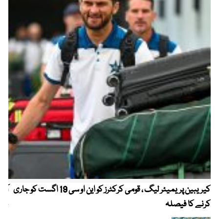
کیریبین پریمیئر لیگ ، قومی کرکٹرز کو این او سی 19 اگست کو جاری
آز
کرنے کا فیصلہ
چھی