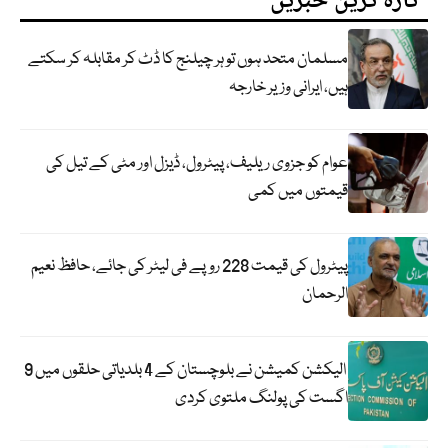
تازہ ترین خبریں
مسلمان متحد ہوں تو ہر چیلنج کا ڈٹ کر مقابلہ کر سکتے
ہیں، ایرانی وزیر خارجہ
عوام کو جزوی ریلیف، پیٹرول، ڈیزل اور مٹی کے تیل کی
قیمتوں میں کمی
پیٹرول کی قیمت 228 روپے فی لیٹر کی جائے، حافظ نعیم
الرحمان
الیکشن کمیشن نے بلوچستان کے 4 بلدیاتی حلقوں میں 9
اگست کی پولنگ ملتوی کردی