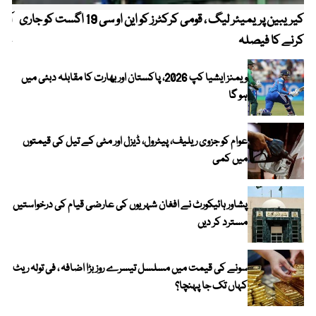
کیریبین پریمیئر لیگ ، قومی کرکٹرز کو این او سی 19 اگست کو جاری
آز
کرنے کا فیصلہ
چھی
ویمنز ایشیا کپ 2026، پاکستان اور بھارت کا مقابلہ دبئی میں
ہو گا
عوام کو جزوی ریلیف، پیٹرول، ڈیزل اور مٹی کے تیل کی قیمتوں
میں کمی
پشاور ہائیکورٹ نے افغان شہریوں کی عارضی قیام کی درخواستیں
مسترد کر دیں
سونے کی قیمت میں مسلسل تیسرے روز بڑا اضافہ ، فی تولہ ریٹ
کہاں تک جا پہنچا؟