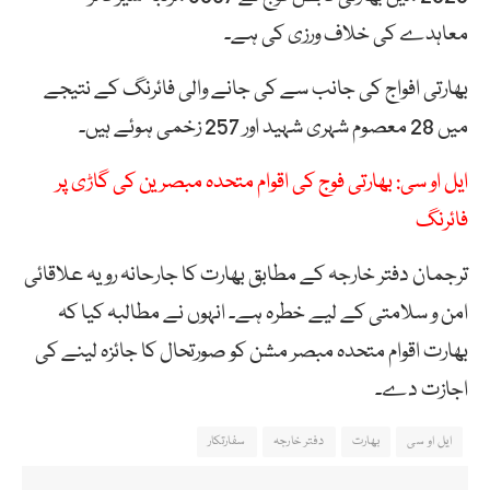
معاہدے کی خلاف ورزی کی ہے۔
بھارتی افواج کی جانب سے کی جانے والی فائرنگ کے نتیجے
میں 28 معصوم شہری شہید اور 257 زخمی ہوئے ہیں۔
ایل او سی: بھارتی فوج کی اقوام متحدہ مبصرین کی گاڑی پر
فائرنگ
ترجمان دفتر خارجہ کے مطابق بھارت کا جارحانہ رویہ علاقائی
امن و سلامتی کے لیے خطرہ ہے۔ انہوں نے مطالبہ کیا کہ
بھارت اقوام متحدہ مبصر مشن کو صورتحال کا جائزہ لینے کی
اجازت دے۔
ایل او سی
بھارت
دفتر خارجہ
سفارتکار