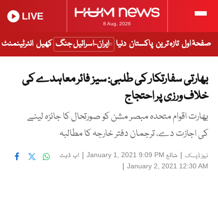
LIVE
8 Aug, 2026
صفحۂ اول
تازہ ترین
پاکستان
دنیا
ایران-اسرائیل جنگ
کھیل
انٹرٹینمنٹ
بھارتی سفارتکار کی طلبی: سیز فائر معاہدے کی
خلاف ورزی پر احتجاج
بھارت اقوام متحدہ مبصر مشن کو صورتحال کا جائزہ لینے
کی اجازت دے، ترجمان دفتر خارجہ کا مطالبہ
|
شائع
|
اپ ڈیٹ
January 1, 2021 9:09 PM
نیوز ڈیسک
|
January 2, 2021 12:30 AM