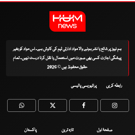
ہم نیوز پر شائع یا نشر ہونے والا مواد ادارتی ٹیم کی کاوش ہے۔ اس مواد کو بغیر
پیشگی اجازت کسی بھی صورت میں استعمال یا نقل کرنا درست نہیں۔ تمام
حقوق محفوظ ہیں © 2026
رابطہ کریں
پرائیویسی پالیسی
WhatsApp
Twitter
Facebook
Faceboo
صفحۂ اول
تازہ ترین
پاکستان