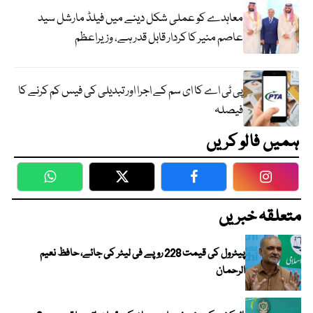
معاہدے کو عملی شکل دینے میں فیلڈ مارشل سید
عاصم منیر کا کردار قابل قدر ہے، وزیراعظم
پی ٹی اے کا ای سم کے اجرا اور تبدیلی کی فیس کم کرنے کا
فیصلہ
ہمیں فالو کریں
WhatsApp
Twitter
Facebook
Faceboo
متعلقہ خبریں
پیٹرول کی قیمت 228 روپے فی لیٹر کی جائے، حافظ نعیم
الرحمان