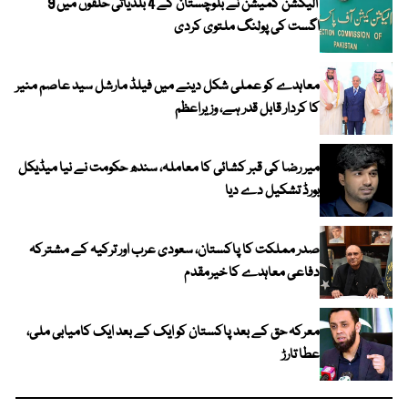
الیکشن کمیشن نے بلوچستان کے 4 بلدیاتی حلقوں میں 9
اگست کی پولنگ ملتوی کردی
معاہدے کو عملی شکل دینے میں فیلڈ مارشل سید عاصم منیر
کا کردار قابل قدر ہے، وزیراعظم
میر رضا کی قبر کشائی کا معاملہ، سندھ حکومت نے نیا میڈیکل
بورڈ تشکیل دے دیا
صدر مملکت کا پاکستان، سعودی عرب اور ترکیہ کے مشترکہ
دفاعی معاہدے کا خیرمقدم
معرکہ حق کے بعد پاکستان کو ایک کے بعد ایک کامیابی ملی،
عطا تارڑ