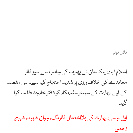
فائل فوٹو
اسلام آباد: پاکستان نے بھارت کی جانب سے سیز فائر
معاہدے کی خلاف ورزی پر شدید احتجاج کیا ہے۔ اس مقصد
کے لیے بھارت کے سینئر سفارتکار کو دفتر خارجہ طلب کیا
گیا۔
ایل او سی: بھارت کی بلااشتعال فائرنگ، جوان شہید، شہری
زخمی