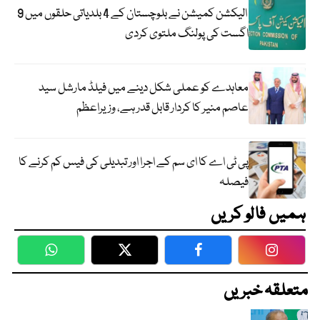
الیکشن کمیشن نے بلوچستان کے 4 بلدیاتی حلقوں میں 9
اگست کی پولنگ ملتوی کردی
معاہدے کو عملی شکل دینے میں فیلڈ مارشل سید
عاصم منیر کا کردار قابل قدر ہے، وزیراعظم
پی ٹی اے کا ای سم کے اجرا اور تبدیلی کی فیس کم کرنے کا
فیصلہ
ہمیں فالو کریں
WhatsApp
Twitter
Facebook
Faceboo
متعلقہ خبریں