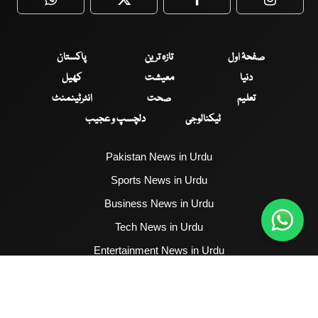
WhatsApp
Twitter
Facebook
Faceboo
صفحۂ اول
تازہ ترین
پاکستان
دنیا
معیشت
کھیل
تعلیم
صحت
انٹرٹینمنٹ
ٹیکنالوجی
دلچسپ و عجیب
Pakistan News in Urdu
Sports News in Urdu
Business News in Urdu
Tech News in Urdu
Entertainment News in Urdu
Health News in Urdu
Hum News English