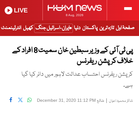
LIVE
8 Aug, 2026
صفحۂ اول
تازہ ترین
پاکستان
دنیا
ایران-اسرائیل جنگ
کھیل
انٹرٹینمنٹ
پی ٹی آئی کے وزیر سبطین خان سمیت 8 افراد کے
خلاف کرپشن ریفرنس
کرپشن ریفرنس احتساب عدالت لاہور میں دائر کیا گیا
ہے۔
|
شائع
December 31, 2020 11:12 PM
شاکر محمود اعوان