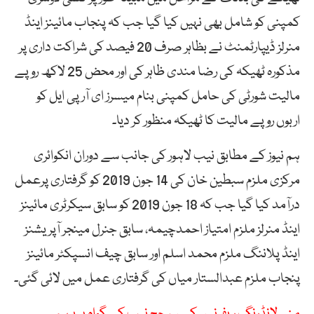
کمپنی کو شامل بھی نہیں کیا گیا جب کہ پنجاب مائینز اینڈ
منرلز ڈیپارٹمنٹ نے بظاہر صرف 20 فیصد کی شراکت داری پر
مذکورہ ٹھیکہ کی رضا مندی ظاہر کی اور محض 25 لاکھ روپے
مالیت شورٹی کی حامل کمپنی بنام میسرز ای آر پی ایل کو
اربوں روپے مالیت کا ٹھیکہ منظور کر دیا۔
ہم نیوز کے مطابق نیب لاہور کی جانب سے دوران انکوائری
مرکزی ملزم سبطین خان کی 14 جون 2019 کو گرفتاری پرعمل
درآمد کیا گیا جب کہ 18 جون 2019 کو سابق سیکرٹری مائینز
اینڈ منرلز ملزم امتیاز احمدچیمہ، سابق جنرل مینجر آپریشنز
اینڈ پلاننگ ملزم محمد اسلم اور سابق چیف انسپکٹر مائینز
پنجاب ملزم عبدالستار میاں کی گرفتاری عمل میں لائی گئی۔
منی لانڈرنگ ریفرنس کیس، جج نیب کے گواہ پر برہم