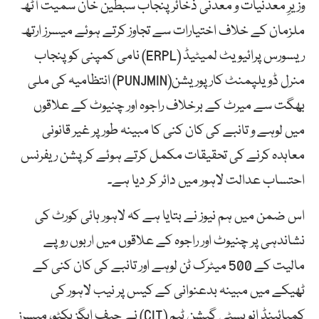
وزیرِ معدنیات و معدنی ذخائرپنجاب سبطین خان سمیت آٹھ
ملزمان کے خلاف اختیارات سے تجاوز کرتے ہوئے میسرز ارتھ
ریسورس پرائیویٹ لمیٹیڈ (ERPL) نامی کمپنی کو پنجاب
منرل ڈویلپمنٹ کارپوریشن(PUNJMIN) انتظامیہ کی ملی
بھگت سے میرٹ کے برخلاف راجوہ اور چنیوٹ کے علاقوں
میں لوہے و تانبے کی کان کنی کا مبینہ طور پر غیر قانونی
معاہدہ کرنے کی تحقیقات مکمل کرتے ہوئے کرپشن ریفرنس
احتساب عدالت لاہور میں دائر کر دیا ہے۔
اس ضمن میں ہم نیوز نے بتایا ہے کہ لاہور ہائی کورٹ کی
نشاندہی پر چنیوٹ اور راجوہ کے علاقوں میں اربوں روپے
مالیت کے 500 میٹرک ٹن لوہے اور تانبے کی کان کنی کے
ٹھیکے میں مبینہ بدعنوانی کے کیس پر نیب لاہور کی
کمبائینڈ انویسٹی گیشن ٹیم (CIT) نے چیف ایگزیکٹو، میسرز