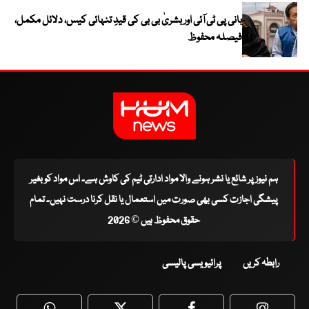
بانی پی ٹی آئی اور بشریٰ بی بی کی قیدِ تنہائی کیس، دلائل مکمل،
فیصلہ محفوظ
ہم نیوز پر شائع یا نشر ہونے والا مواد ادارتی ٹیم کی کاوش ہے۔ اس مواد کو بغیر
پیشگی اجازت کسی بھی صورت میں استعمال یا نقل کرنا درست نہیں۔ تمام
حقوق محفوظ ہیں © 2026
رابطہ کریں
پرائیویسی پالیسی