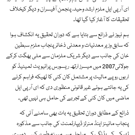
ای آر پی ایل ملزم ارشد وحید، پنجمن آفیسران و دیگر کیخلاف
تحقیقات کا آغاز کیا گیا تھا۔
ہم نیوز نے ذرائع سے بتایا ہے کہ دوران تحقیق یہ انکشاف ہوا
کہ سابق وزیر معدنیات و معدنی ذخائر پنجاب ملزم سبطین
خان کی جانب سے دیگر شریک ملزمان سے ملی بھگت کرکے
جولائی2007 میں میسرز ارتھ ریسورس پرائیویٹ لمیٹیڈ کو
اربوں روپے مالیت پر مشتمل کان کنی کا ٹھیکہ فراہم کرنے
کی یہ جانتے ہوئے غیر قانونی منظوری دی کہ ای آر پی ایل
ماضی میں کان کنی کے تجربے کی حامل ہی نہیں تھی۔
ذرائع کے مطابق دوران تحقیق یہ بات بھی سامنے آئی کہ
پنجاب مائینز اینڈ منرلز ڈیپارٹمنٹ کی جانب سے مذکورہ
ٹھیکے کی بڈنگ کے مراحل میں مبینہ طور پر کسی دوسری