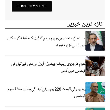
تازہ ترین خبریں
مسلمان متحد ہوں تو ہر چیلنج کا ڈٹ کر مقابلہ کر سکتے
ہیں، ایرانی وزیر خارجہ
عوام کو جزوی ریلیف، پیٹرول، ڈیزل اور مٹی کے تیل کی
قیمتوں میں کمی
پیٹرول کی قیمت 228 روپے فی لیٹر کی جائے، حافظ نعیم
الرحمان