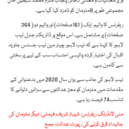
وزیر معدنیات و معدنی ذخائر، پنجاب ملزم محمد سبطین خان
مجموعی طور پر 8ملزمان کو نامزد کیا گیا ہے۔
ریفرنس کا والیم ایک ( 161صفحات) اور والیم دو ( 364
صفحات) پر مشتمل ہے۔ اس موقع پر ڈائریکٹر جنرل نیب
لاہور کا کہنا ہے کہ نیب لاہور چیئر مین نیب جسٹس جاوید
اقبال کی اختیار کردہ پالیسی احتساب سب کے لیے پر سختی
سے گامزن ہے۔
نیب لاہور کی جانب سے رواں سال 2020 میں بدعنوانی کے
مقدمات میں ملزمان کو معزز عدالتوں سے سزائیں دلوانے کا
تناسب74 فیصد رہا ہے۔
منی لانڈرنگ ریفرنس: شہباز شریف فیملی، دیگر ملزمان کی
جائیداد قرق کرنے کی رپورٹ عدالت جمع