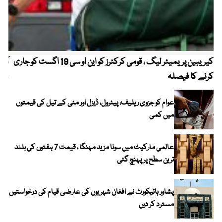
کیریبین پریمیئر لیگ ، قومی کرکٹرز کو این او سی 19 اگست کو جاری
آز
کرنے کا فیصلہ
چھی
عوام کو جزوی ریلیف، پیٹرول، ڈیزل اور مٹی کے تیل کی قیمتوں
میں کمی
عالمی مارکیٹ میں سونا مزید مہنگا ، قیمت 7 ہفتوں کی بلند
ترین سطح پر پہنچ گئی
پشاور ہائیکورٹ نے افغان شہریوں کی عارضی قیام کی درخواستیں
مسترد کر دیں