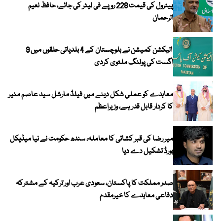
پیٹرول کی قیمت 228 روپے فی لیٹر کی جائے، حافظ نعیم
الرحمان
الیکشن کمیشن نے بلوچستان کے 4 بلدیاتی حلقوں میں 9
اگست کی پولنگ ملتوی کردی
معاہدے کو عملی شکل دینے میں فیلڈ مارشل سید عاصم منیر
کا کردار قابل قدر ہے، وزیراعظم
میر رضا کی قبر کشائی کا معاملہ، سندھ حکومت نے نیا میڈیکل
بورڈ تشکیل دے دیا
صدر مملکت کا پاکستان، سعودی عرب اور ترکیہ کے مشترکہ
دفاعی معاہدے کا خیرمقدم