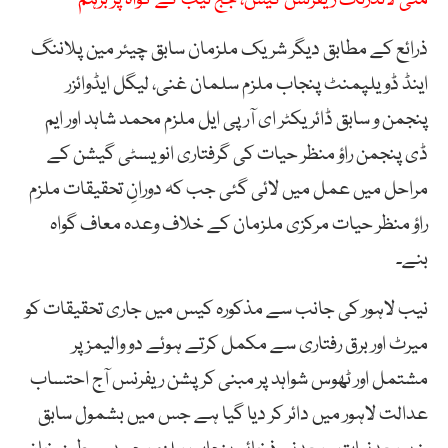
ذرائع کے مطابق دیگر شریک ملزمان سابق چیئر مین پلاننگ
اینڈ ڈویلپمنٹ پنجاب ملزم سلمان غنی، لیگل ایڈوائزر
پنجمن و سابق ڈائریکٹر ای آر پی ایل ملزم محمد شاہد اور ایم
ڈی پنجمن راؤ منظر حیات کی گرفتاری انویسٹی گیشن کے
مراحل میں عمل میں لائی گئی جب کہ دورانِ تحقیقات ملزم
راؤ منظر حیات مرکزی ملزمان کے خلاف وعدہ معاف گواہ
بنے۔
نیب لاہور کی جانب سے مذکورہ کیس میں جاری تحقیقات کو
میرٹ اور برق رفتاری سے مکمل کرتے ہوئے دو والیمز پر
مشتمل اور ٹھوس شواہد پر مبنی کرپشن ریفرنس آج احتساب
عدالت لاہور میں دائر کر دیا گیا ہے جس میں بشمول سابق