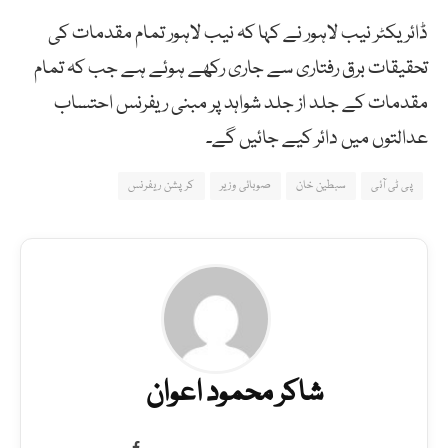
ڈائریکٹر نیب لاہور نے کہا کہ نیب لاہور تمام مقدمات کی
تحقیقات برق رفتاری سے جاری رکھے ہوئے ہے جب کہ تمام
مقدمات کے جلد از جلد شواہد پر مبنی ریفرنس احتساب
عدالتوں میں دائر کیے جائیں گے۔
پی ٹی آئی
سبطین خان
صوبائی وزیر
کرپشن ریفرنس
شاکر محمود اعوان
Facebook