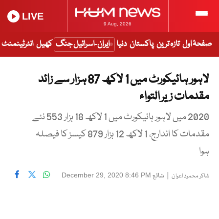
LIVE
9 Aug, 2026
صفحۂ اول
تازہ ترین
پاکستان
دنیا
ایران-اسرائیل جنگ
کھیل
انٹرٹینمنٹ
لاہور ہائیکورٹ میں 1 لاکھ 87 ہزار سے زائد
مقدمات زیر التواء
2020 میں لاہور ہائیکورٹ میں 1 لاکھ 18 ہزار 553 نئے
مقدمات کا اندارج، 1 لاکھ 12 ہزار 879 کیسز کا فیصلہ
ہوا
|
شائع
December 29, 2020 8:46 PM
شاکر محمود اعوان