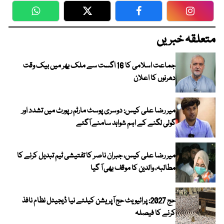
WhatsApp
Twitter
Facebook
Faceboo
متعلقہ خبریں
جماعت اسلامی کا 16 اگست سے ملک بھر میں بیک وقت
دھرنوں کا اعلان
میر رضا علی کیس: دوسری پوسٹ مارٹم رپورٹ میں تشدد اور
گولی لگنے کے اہم شواہد سامنے آگئے
میر رضا علی کیس، جبران ناصر کا تفتیشی ٹیم تبدیل کرنے کا
مطالبہ، والدین کا موقف بھی آ گیا
حج 2027: پرائیویٹ حج آپریشن کیلئے نیا ڈیجیٹل نظام نافذ
کرنے کا فیصلہ