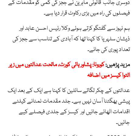
دوسری جانب قانونی ماہرین نے ججز کی کمی کو مقدمات کے
فیصلوں کی راہ میں بڑی رکاوٹ قرار دیا ہے۔
ہم نیوز سے گفتگو کرتے ہوئے وکلا رئیس احسن عابد اور
ذیشان سلہریا کا کہنا تھا کہ آبادی کے تناسب سے ججز کی
تعداد پوری کی جائے۔
مزید پڑھیں:
کورونا: پشاور ہائی کورٹ، ماتحت عدالتوں میں زیر
التوا کیسز میں اضافہ
عدالتوں کے چکر لگاتے سائلین کا کہنا ہے ایک کے بعد ایک
پیشی بھگتنا آسان نہیں ہے۔ جلد مقدمات نمٹانے کیلئے
اقدامات اٹھائے جائیں اور کیسز کے جلدی فیصلے کیے
جائیں۔