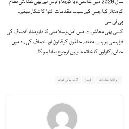
سال 2020 میں عالمی وبا کورونا وائرس نے بھی عدالتی نظام
کو متاثر کیا جس کے سبب مقدمات التوا کا شکار ہوئے۔
پی ٹی سی
کسی بھی معاشرے میں امن و سلامتی کا دارومدار انصاف کی
فراہمی پر ہے، مقتدر حلقوں کو قانون اور انصاف کی راہ میں
حائل رکاوٹوں کا خاتمہ اولین ترجیح بنانا ہو گا۔
زیر التوا مقدمات
کیسز
لاہور ہائی کورٹ