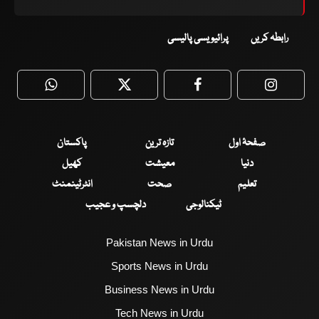
رابطہ کریں
پرائیویسی پالیسی
WhatsApp
Twitter
Facebook
Faceboo
صفحۂ اول
تازہ ترین
پاکستان
دنیا
معیشت
کھیل
تعلیم
صحت
انٹرٹینمنٹ
ٹیکنالوجی
دلچسپ و عجیب
Pakistan News in Urdu
Sports News in Urdu
Business News in Urdu
Tech News in Urdu