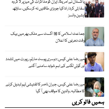
پاکستان نے امریکا، ایران کو مذاکرات کی میز پر لا کر وہ
سفارتی کردار اداکیا جو بڑی طاقتیں نہ کرسکیں، ساؤتھ
ایشین وائسز
جماعت اسلامی کا 16 اگست سے ملک بھر میں بیک
وقت دھرنوں کا اعلان
میر رضا علی کیس: دوسری پوسٹ مارٹم رپورٹ میں تشدد
اور گولی لگنے کے اہم شواہد سامنے آگئے
میر رضا علی کیس، جبران ناصر کا تفتیشی ٹیم تبدیل کرنے
کا مطالبہ، والدین کا موقف بھی آ گیا
ہمیں فالو کریں