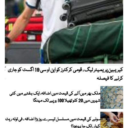
کیریبین پریمیئر لیگ ، قومی کرکٹرز کو این او سی 19 اگست کو جاری
آز
کرنے کا فیصلہ
چھی
ملک بھر میں آٹے کی قیمت میں اضافہ، ایک ہفتے میں کئی
شہروں میں 20 کلو تھیلا 100 روپے تک مہنگا
سونے کی قیمت میں مسلسل تیسرے روز بڑا اضافہ ، فی تولہ ریٹ
کہاں تک جا پہنچا؟