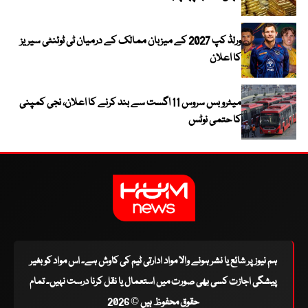
ورلڈ کپ 2027 کے میزبان ممالک کے درمیان ٹی ٹوئنٹی سیریز
کا اعلان
میٹرو بس سروس 11 اگست سے بند کرنے کا اعلان، نجی کمپنی
کا حتمی نوٹس
ہم نیوز پر شائع یا نشر ہونے والا مواد ادارتی ٹیم کی کاوش ہے۔ اس مواد کو بغیر
پیشگی اجازت کسی بھی صورت میں استعمال یا نقل کرنا درست نہیں۔ تمام
حقوق محفوظ ہیں © 2026