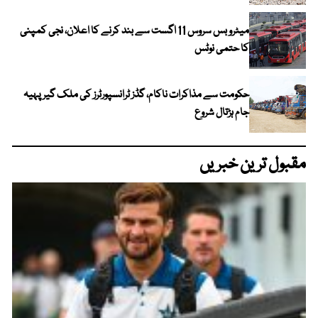
میٹرو بس سروس 11 اگست سے بند کرنے کا اعلان، نجی کمپنی
کا حتمی نوٹس
حکومت سے مذاکرات ناکام، گڈز ٹرانسپورٹرز کی ملک گیر پہیہ
جام ہڑتال شروع
مقبول ترین خبریں