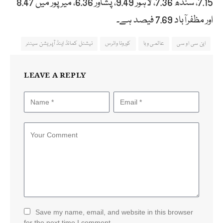
7.15، سندھ 7.36، لاہور 9.49، پشاور 6.36، میرپور میں 8.47
اور مظفرآباد 7.69 فیصد ہے۔
این سی او سی
عالمی وبا
کورونا وائرس
نیشنل کمانڈ اینڈ آپریشن سینٹر
LEAVE A REPLY
Save my name, email, and website in this browser
for the next time I comment.