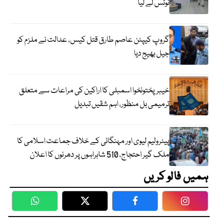
نوٹس لے لیا
گروپ کیپٹن عاصم طارق قتل کیس، عدالت نے ملزم کو
جیل بھیج دیا
خیبرپختونخوا اسمبلی کا اراکین کی مراعات سے متعلق
ترمیمی بل منظور، اہم شقیں تبدیل
پیٹرولیم لیوی اور مہنگائی کے خلاف جماعت اسلامی کا
ملک گیر احتجاج، 510 شاہراہوں پر دھرنوں کا اعلان
ہمیں فالو کریں
WhatsApp
Twitter
Facebook
Faceboo