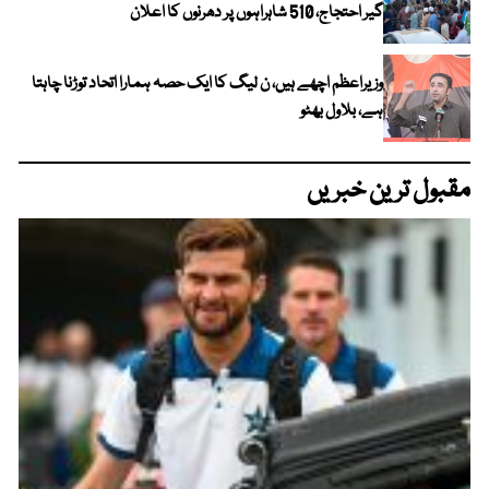
گیر احتجاج، 510 شاہراہوں پر دھرنوں کا اعلان
وزیراعظم اچھے ہیں، ن لیگ کا ایک حصہ ہمارا اتحاد توڑنا چاہتا
ہے، بلاول بھٹو
مقبول ترین خبریں