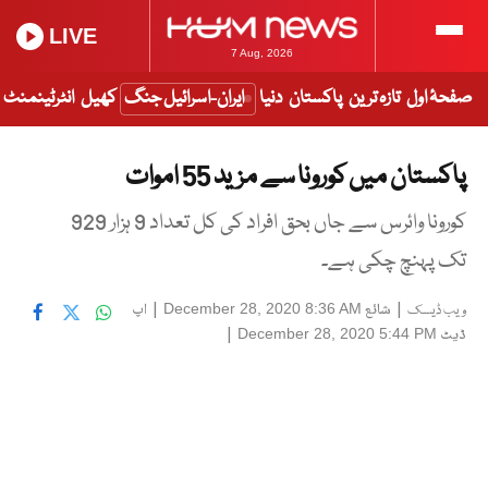
LIVE
7 Aug, 2026
صفحۂ اول
تازہ ترین
پاکستان
دنیا
ایران-اسرائیل جنگ
کھیل
انٹرٹینمنٹ
پاکستان میں کورونا سے مزید 55 اموات
کورونا وائرس سے جاں بحق افراد کی کل تعداد 9 ہزار 929
تک پہنچ چکی ہے۔
|
شائع
|
اپ
December 28, 2020 8:36 AM
ویب ڈیسک
ڈیٹ
|
December 28, 2020 5:44 PM