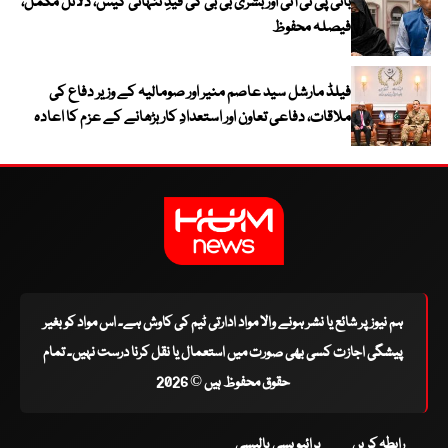
بانی پی ٹی آئی اور بشریٰ بی بی کی قیدِ تنہائی کیس، دلائل مکمل،
فیصلہ محفوظ
فیلڈ مارشل سید عاصم منیر اور صومالیہ کے وزیر دفاع کی
ملاقات، دفاعی تعاون اور استعدادِ کار بڑھانے کے عزم کا اعادہ
ہم نیوز پر شائع یا نشر ہونے والا مواد ادارتی ٹیم کی کاوش ہے۔ اس مواد کو بغیر
پیشگی اجازت کسی بھی صورت میں استعمال یا نقل کرنا درست نہیں۔ تمام
حقوق محفوظ ہیں © 2026
رابطہ کریں
پرائیویسی پالیسی