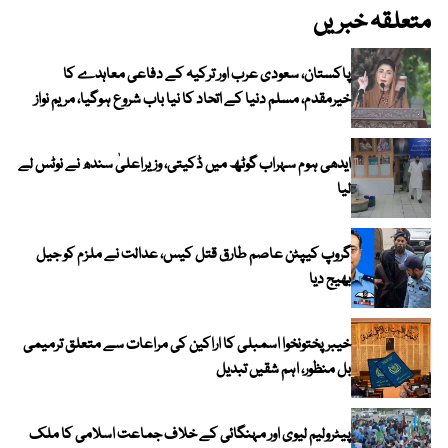
متعلقہ خبریں
پاکستان، سعودی عرب اور ترکیہ کے دفاعی معاہدے کا
خیرمقدم، مسلم دنیا کے اتحاد کا نیا باب شروع ہوگیا، مریم نواز
ایدھی ہوم سہراب گوٹھ میں ڈکیتی، وزیراعلیٰ سندھ نے نوٹس لے
لیا
گروپ کیپٹن عاصم طارق قتل کیس، عدالت نے ملزم کو جیل
بھیج دیا
خیبرپختونخوا اسمبلی کا اراکین کی مراعات سے متعلق ترمیمی
بل منظور، اہم شقیں تبدیل
پیٹرولیم لیوی اور مہنگائی کے خلاف جماعت اسلامی کا ملک