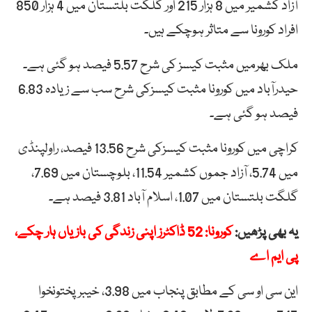
آزاد کشمیر میں 8 ہزار 215 اور گلگت بلتستان میں 4 ہزار 850
افراد کورونا سے متاثر ہوچکے ہیں۔
ملک بھرمیں مثبت کیسز کی شرح 5.57 فیصد ہو گئی ہے۔
حیدرآباد میں کورونا مثبت کیسزکی شرح سب سے زیادہ 6.83
فیصد ہو گئی ہے۔
کراچی میں کورونا مثبت کیسزکی شرح 13.56 فیصد، راولپنڈی
میں 5.74، آزاد جموں کشمیر 11.54، بلوچستان میں 7.69،
گلگت بلتستان میں 1.07، اسلام آباد 3.81 فیصد ہے۔
یہ بھی پڑھیں:
کورونا: 52 ڈاکٹرز اپنی زندگی کی بازیاں ہار چکے،
پی ایم اے
این سی او سی کے مطابق پنجاب میں 3.98، خیبرپختونخوا