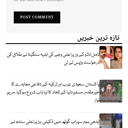
تازہ ترین خبریں
تامل ناڈو کے وزیراعلیٰ وجے کی اہلیہ سنگیتا نے طلاق کی
درخواست واپس لے لی
پاکستان، سعودی عرب اور ترکیہ کے دفاعی معاہدے کا
خیرمقدم، مسلم دنیا کے اتحاد کا نیا باب شروع ہوگیا، مریم
نواز
ایدھی ہوم سہراب گوٹھ میں ڈکیتی، وزیراعلیٰ سندھ نے