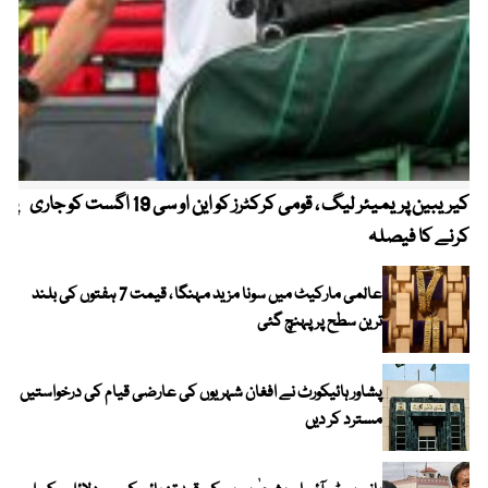
کیریبین پریمیئر لیگ ، قومی کرکٹرز کو این او سی 19 اگست کو جاری
پیٹ
کرنے کا فیصلہ
عالمی مارکیٹ میں سونا مزید مہنگا ، قیمت 7 ہفتوں کی بلند
ترین سطح پر پہنچ گئی
پشاور ہائیکورٹ نے افغان شہریوں کی عارضی قیام کی درخواستیں
مسترد کر دیں