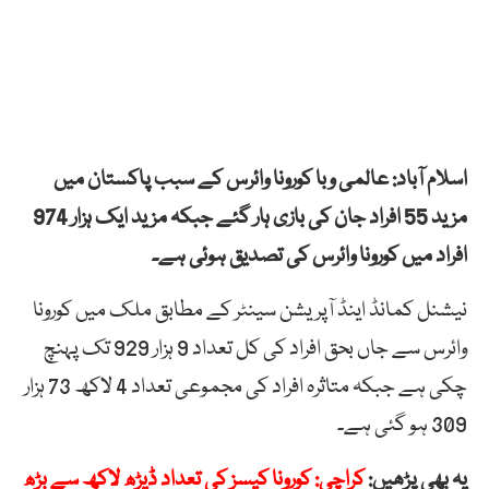
اسلام آباد: عالمی وبا کورونا وائرس کے سبب پاکستان میں
مزید 55 افراد جان کی بازی ہار گئے جبکہ مزید ایک ہزار 974
افراد میں کورونا وائرس کی تصدیق ہوئی ہے۔
نیشنل کمانڈ اینڈ آپریشن سینٹر کے مطابق ملک میں کورونا
وائرس سے جاں بحق افراد کی کل تعداد 9 ہزار 929 تک پہنچ
چکی ہے جبکہ متاثرہ افراد کی مجموعی تعداد 4 لاکھ 73 ہزار
309 ہو گئی ہے۔
یہ بھی پڑھیں:
کراچی: کورونا کیسز کی تعداد ڈیڑھ لاکھ سے بڑھ