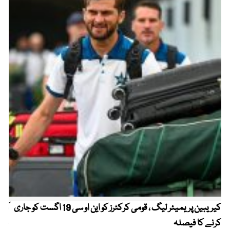
کیریبین پریمیئر لیگ ، قومی کرکٹرز کو این او سی 19 اگست کو جاری
آز
کرنے کا فیصلہ
چھی