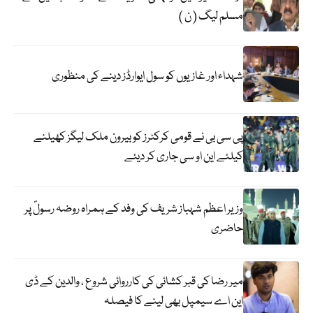
مسلم لیگ ( ن )
شہداء اور غازیوں کو سول ایوارڈز دینے کی منظوری
پی سی بی نے قومی کرکٹرز کو بیرون ملک لیگز کھیلنے
کیلئے این او سی جاری کر دیئے
وزیر اعظم شہباز شریف کی وفد کے ہمراہ روضہ رسولؐ پر
حاضری
میر رضا کی قبر کشائی کی کارروائی شروع ، والدین کے ڈی
این اے سیمپل بھی لینے کا فیصلہ