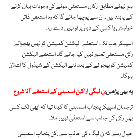
ہم نیونے مطابق ارکان مستعفی ہونے کی وجوہات بیان کرنے
کے پابند ہیں۔ ان سے پوچھا جائے گا کہ وہ استعفی ٰذاتی
خواہش یا کسی کے دباوَ پر تو نہیں دے رہا۔
اسپیکر جب تک استعفے الیکشن کمیشن کو نہیں بھجواتے
رکن مستعفی تصور نہیں کیا جائے گا۔ استعفے الیکشن
کمیشن کو بھجوانے کے بعد نئے الیکشن کے شیڈول کا اعلان
ہوگا۔
یہ بھی پڑھیں:
ن لیگی اراکین اسمبلی کے استعفے آنا شروع
ترجمان اسپیکر پنجاب اسمبلی کا کہنا تھا کہ ابھی تک کسی
بھی رکن کی جانب سے استعفیٰ نہیں ملا۔
خیال رہے کہ ن لیگ کی جانب سے رکن پنجاب اسمبلی