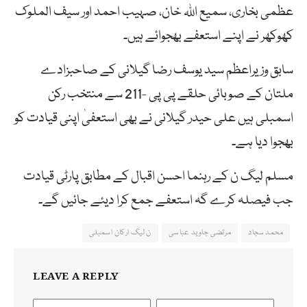
عظمی بخاری، سمیع اللہ خان،
صہیب
احمد اور سیف الملوک
کھوکھر نے اپنے استعفے بھجوائے ہیں۔
سابق وزیراعظم سید یوسف رضا گیلانی کے صاحبزادے
ملتان کے صوبائی حلقے پی پی -211 سے منتخب رکن
اسمبلی ہیں علی حیدر گیلانی نے بھی استعفیٰ اپنی قیادت کو
بھجوا دیا ہے۔
مسلم لیگ ن کے رہنما احسن اقبال کے مطابق پارٹی قیادت
جب فیصلہ کرے گہ استعفے جمع کرا دیئے جائیں گے۔
محمد سجاد
مرتضی جاوید عباسی
ن لیگ ارکان اسمبلی
LEAVE A REPLY