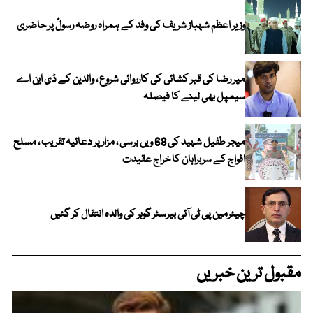
وزیر اعظم شہباز شریف کی وفد کے ہمراہ روضہ رسولؐ پر حاضری
میر رضا کی قبر کشائی کی کارروائی شروع ، والدین کے ڈی این اے
سیمپل بھی لینے کا فیصلہ
میجر طفیل شہید کی 68 ویں برسی ، مزار پر دعائیہ تقریب ، مسلح
افواج کے سربراہان کا خراج عقیدت
چیئرمین پی ٹی آئی بیرسٹر گوہر کی والدہ انتقال کر گئیں
مقبول ترین خبریں