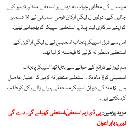
مراسلے کے مطابق جواب نہ دینے پر استعفے منظور تصور کیے
جائیں گے۔ دونوں ن لیگی ارکان قومی اسمبلی نے 14 دسمبر
کو اپنے سرکاری لیٹر پیڈ پر استعفے اسپیکر کو بھجوائے تھے۔
اس سے قبل اسپیکرپنجاب اسمبلی نے ن لیگی اراکین کے
استعفے منظور نہ کرنے کا فیصلہ کر لیا تھا۔
ہم نیوز نے ذرائع کے حوالے سے بتایا تھا اسپیکر پنجاب
اسمبلی کو6 ماہ تک استعفے منظور نہ کرنے کا اختیار حاصل
ہے۔ 6 ماہ کے دوران اسپیکر مستعفی ہونے والے رکن کو طلب
کرسکتے ہیں۔
مزید پڑھیں:
پی ڈی ایم استعفیٰ،استعفیٰ کھیلے گی، دے گی
نہیں: بابر اعوان