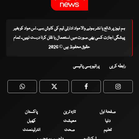
ہم نیوز پر شائع یا نشر ہونے والا مواد ادارتی ٹیم کی کاوش ہے۔ اس مواد کو بغیر
پیشگی اجازت کسی بھی صورت میں استعمال یا نقل کرنا درست نہیں۔ تمام
حقوق محفوظ ہیں © 2026
رابطہ کریں
پرائیویسی پالیسی
WhatsApp
Twitter
Facebook
Faceboo
صفحۂ اول
تازہ ترین
پاکستان
دنیا
معیشت
کھیل
تعلیم
صحت
انٹرٹینمنٹ
ٹیکنالوجی
دلچسپ و عجیب