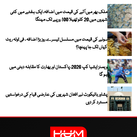
ملک بھر میں آٹے کی قیمت میں اضافہ، ایک ہفتے میں کئی
شہروں میں 20 کلو تھیلا 100 روپے تک مہنگا
سونے کی قیمت میں مسلسل تیسرے روز بڑا اضافہ ، فی تولہ ریٹ
کہاں تک جا پہنچا؟
ویمنز ایشیا کپ 2026، پاکستان اور بھارت کا مقابلہ دبئی میں
ہو گا
پشاور ہائیکورٹ نے افغان شہریوں کی عارضی قیام کی درخواستیں
مسترد کر دیں