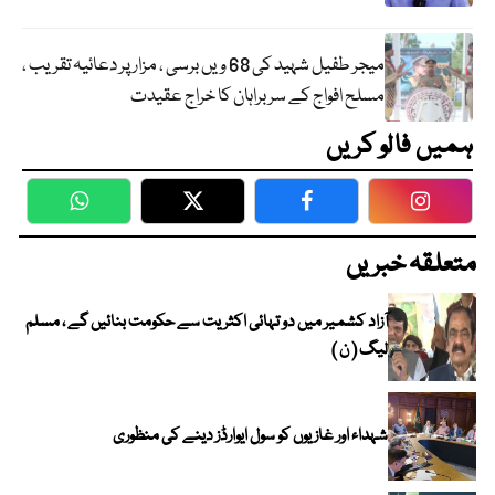
میجر طفیل شہید کی 68 ویں برسی ، مزار پر دعائیہ تقریب ،
مسلح افواج کے سربراہان کا خراج عقیدت
ہمیں فالو کریں
WhatsApp
Twitter
Facebook
Faceboo
متعلقہ خبریں
آزاد کشمیر میں دو تہائی اکثریت سے حکومت بنائیں گے ، مسلم
لیگ ( ن )
شہداء اور غازیوں کو سول ایوارڈز دینے کی منظوری