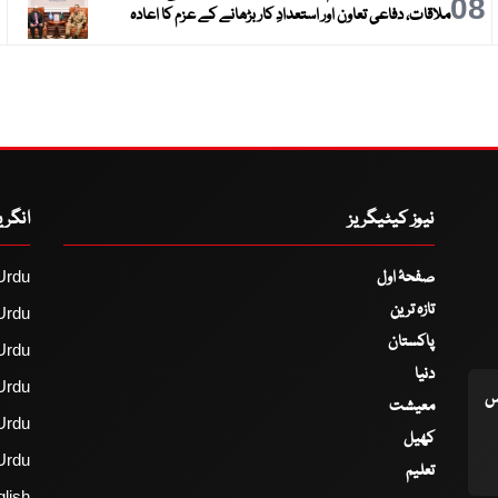
9
08
ملاقات، دفاعی تعاون اور استعدادِ کار بڑھانے کے عزم کا اعادہ
نیوز کیٹیگریز
انگر
صفحۂ اول
Urdu
تازہ ترین
Urdu
پاکستان
Urdu
دنیا
Urdu
اس
معیشت
Urdu
کھیل
Urdu
تعلیم
lish