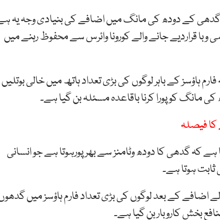
ہ گدھی کے دودھ کی مانگ میں اضافے کی بنیادی وجہ یہ ہے
 وبا قراردیے جانے والے کورونا وائرس سے محفوظ رہنے میں
ارم ہاؤسز کے باہر لوگوں کی بڑی تعداد ہاتھ میں خالی بوتلیں
مانگ کو پورا کرنا باقاعدہ مسئلہ بن گیا ہے۔
ے کا فیصلہ
ہے کہ گدھی کا دودھ وٹامنز سے بھرپورہوتا ہے جو انسانی
ثابت ہوتا ہے۔
 اضافے کے بعد لوگوں کی بڑی تعداد فارم ہاؤسز میں گدھوں
افع بخش کاروبار بن گیا ہے۔