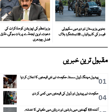
وزیراعظم کی اپوزیشن کو مذاکرات کی
جنوبی وزیرستان اور دیر میں سکیورٹی
دعوت، اوپن ایجنڈے پر بات ہوگی، طارق
فورسز کی کارروائیاں ، 10دہشتگرد ہلاک
فضل چودھری
مقبول ترین خبریں
پیٹرول مہنگا، ڈیزل سستا، حکومت نے نئی قیمتوں کا اعلان کر دیا
01
حکومت نے پیٹرول اور ڈیزل کی قیمتوں میں کمی کر دی
04
آئندہ 48 گھنٹوں میں بارشوں اور دریاؤں میں طغیانی کا خدشہ،