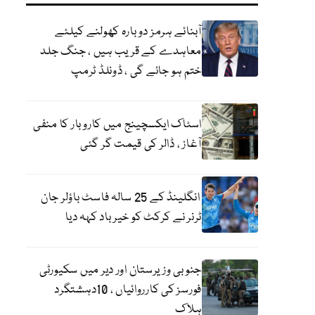
آبنائے ہرمز دوبارہ کھولنے کیلئے
معاہدے کے قریب ہیں ، جنگ جلد
ختم ہو جائے گی ، ڈونلڈ ٹرمپ
اسٹاک ایکسچینج میں کاروبار کا منفی
آغاز ، ڈالر کی قیمت گر گئی
انگلینڈ کے 25 سالہ فاسٹ باؤلر جان
ٹرنر نے کرکٹ کو خیر باد کہہ دیا
جنوبی وزیرستان اور دیر میں سکیورٹی
فورسز کی کارروائیاں ، 10دہشتگرد
ہلاک