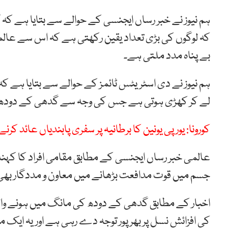
ہم نیوز نے خبر رساں ایجنسی کے حوالے سے بتایا ہے ک
کہ لوگوں کی بڑی تعداد یقین رکھتی ہے کہ اس سے عالمی
بے پناہ مدد ملتی ہے۔
ہم نیوز نے دی اسٹریٹس ٹائمز کے حوالے سے بتایا ہے کہ ف
لے کر کھڑی ہوتی ہے جس کی وجہ سے گدھی کے دودھ کی 
کورونا: یورپی یونین کا برطانیہ پر سفری پابندیاں عائد کرن
عالمی خبر رساں ایجنسی کے مطابق مقامی افراد کا کہنا 
جسم میں قوت مدافعت بڑھانے میں معاون و مددگار بھی 
اخبار کے مطابق گدھی کے دودھ کی مانگ میں ہونے والے
کی افزائش نسل پر بھرپور توجہ دے رہی ہے اوریہ ایک من