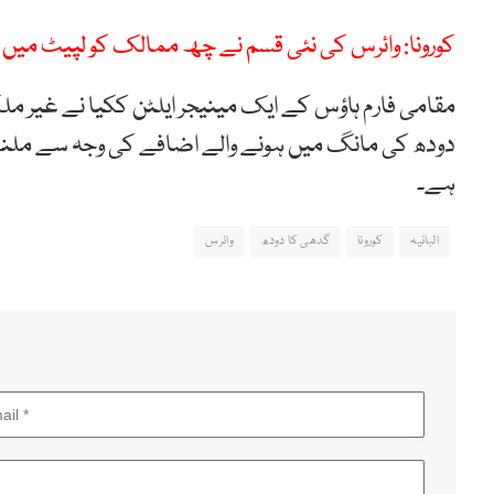
کورونا: وائرس کی نئی قسم نے چھ ممالک کو لپیٹ میں ل
مقامی فارم ہاؤس کے ایک مینیجر ایلٹن ککیا نے غیر 
دودھ کی مانگ میں ہونے والے اضافے کی وجہ سے ملنے وال
ہے۔
البانیہ
کورونا
گدھی کا دودھ
وائرس