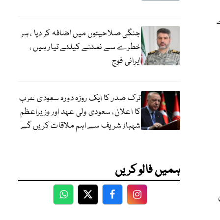
جنگی صلاحیتوں میں اضافہ کر دیا ، ہر
خطرے سے نمٹنے کیلئے تیار ہیں ،
ایرانی فوج
ترک صدر کا ایک روزہ دورہ سعودی عرب
کا اعلان، سعودی ولی عہد اور وزیراعظم
شہباز شریف سے اہم ملاقات کریں گے
ہمیں فالو کریں
WhatsApp
Twitter
Facebook
Facebook