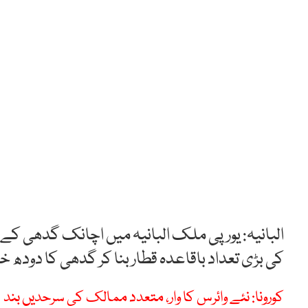
البانیہ: یورپی ملک البانیہ میں اچانک گدھی کے 
کی بڑی تعداد باقاعدہ قطار بنا کر گدھی کا دودھ 
کورونا: نئے وائرس کا وار، متعدد ممالک کی سرحدیں بند