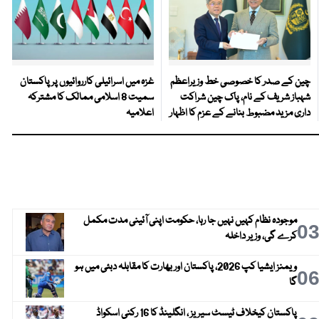
چین کے صدر کا خصوصی خط وزیراعظم
غزہ میں اسرائیلی کارروائیوں پر پاکستان
شہباز شریف کے نام، پاک چین شراکت
سمیت 8 اسلامی ممالک کا مشترکہ
داری مزید مضبوط بنانے کے عزم کا اظہار
اعلامیہ
موجودہ نظام کہیں نہیں جا رہا، حکومت اپنی آئینی مدت مکمل
0
کرے گی، وزیر داخلہ
ویمنز ایشیا کپ 2026، پاکستان اور بھارت کا مقابلہ دبئی میں ہو
0
گا
پاکستان کیخلاف ٹیسٹ سیریز ، انگلینڈ کا 16 رکنی اسکواڈ