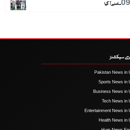
0
سامنے آ گیا
یزی سیکشنز
Pakistan News in 
Sports News in 
Business News in 
Tech News in 
Entertainment News in 
Health News in 
Hum News Eng