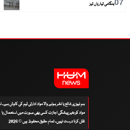
07
ہنگامی تیاریاں تیز
ہم نیوز پر شائع یا نشر ہونے والا مواد ادارتی ٹیم کی کاوش ہے۔ 
مواد کو بغیر پیشگی اجازت کسی بھی صورت میں استعمال یا
نقل کرنا درست نہیں۔ تمام حقوق محفوظ ہیں © 2026