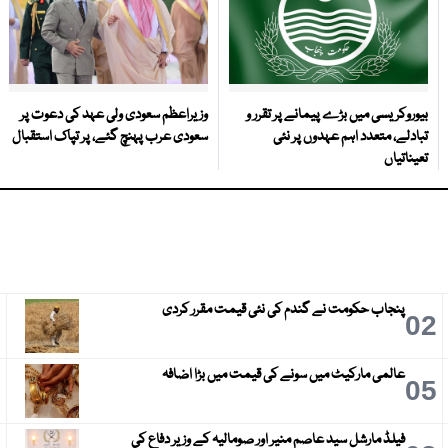
بیوروکریسی میں بڑے پیمانے پر تقرر و
وزیراعظم سعودی ولی عہد کی دعوت پر
تبادلے، متعدد اہم عہدوں پر نئی
سعودی عرب پہنچ گئے، پر تپاک استقبال
تعیناتیاں
پنجاب حکومت نے گندم کی نئی قیمت مقرر کردی
3
02
عالمی مارکیٹ میں سونے کی قیمت میں بڑا اضافہ
6
05
فیلڈ مارشل سید عاصم منیر اور صومالیہ کے وزیر دفاع کی