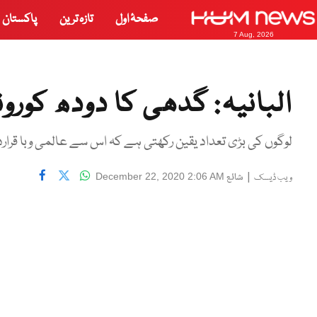
صفحۂ اول
تازہ ترین
پاکستان
7 Aug, 2026
البانیہ: گدھی کا دودھ کورون
لوگوں کی بڑی تعداد یقین رکھتی ہے کہ اس سے عالمی وبا قرار
|
شائع
December 22, 2020 2:06 AM
ویب ڈیسک