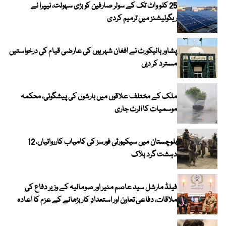
25 کلو واٹ تک کے سولر صارفین کو بڑی سہولت، نیپرا نے
ریگولیشنز میں ترمیم کردی
پشاور ہائیکورٹ نے افغان شہریوں کی عارضی قیام کی درخواستیں
مسترد کر دیں
ملک کے مختلف علاقوں میں بارشوں کی پیشگوئی، محکمہ
موسمیات کا الرٹ جاری
بلوچستان میں سیکیورٹی فورسز کی کامیاب کارروائیاں، 12
دہشت گرد ہلاک
فیلڈ مارشل سید عاصم منیر اور صومالیہ کے وزیر دفاع کی
ملاقات، دفاعی تعاون اور استعدادِ کار بڑھانے کے عزم کا اعادہ