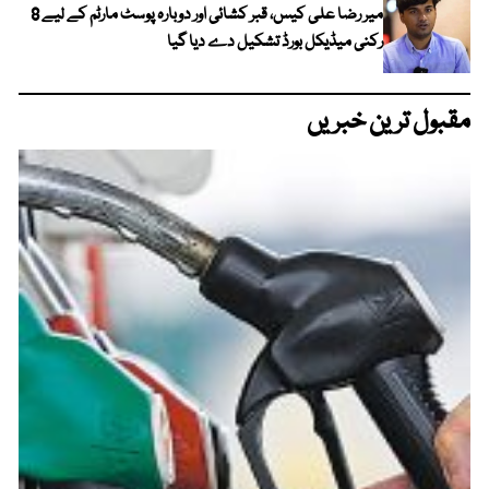
میر رضا علی کیس، قبر کشائی اور دوبارہ پوسٹ مارٹم کے لیے 8
رکنی میڈیکل بورڈ تشکیل دے دیا گیا
مقبول ترین خبریں