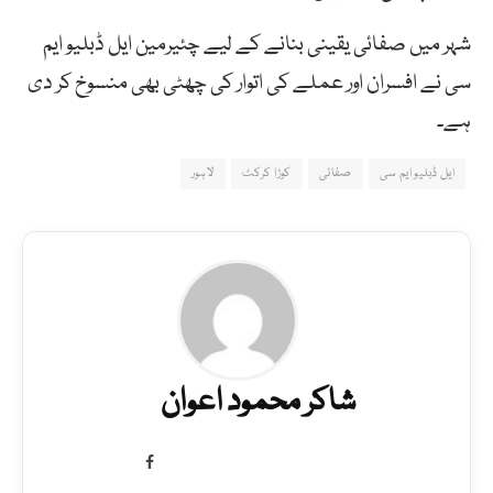
شہر میں صفائی یقینی بنانے کے لیے چئیرمین ایل ڈبلیو ایم
سی نے افسران اور عملے کی اتوار کی چھٹی بھی منسوخ کر دی
ہے۔
ایل ڈبلیو ایم سی
صفائی
کوڑا کرکٹ
لاہور
شاکر محمود اعوان
Facebook