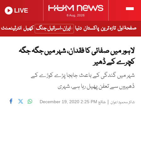
LIVE
6 Aug, 2026
صفحۂ اول
تازہ ترین
پاکستان
دنیا
ایران-اسرائیل جنگ
کھیل
انٹرٹینمنٹ
لاہور میں صفائی کا فقدان، شہر میں جگہ جگہ
کچرے کے ڈھیر
شہر میں گندگی کے باعث جابجا پڑے کوڑے کے
ڈھیروں سے تعفن پھیل رہا ہے، شہری
|
شائع
December 19, 2020 2:25 PM
شاکر محمود اعوان