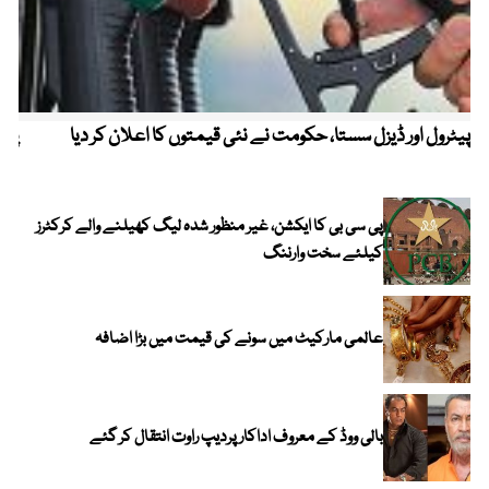
پیٹرول اور ڈیزل سستا، حکومت نے نئی قیمتوں کا اعلان کر دیا
پیٹ
پی سی بی کا ایکشن، غیر منظور شدہ لیگ کھیلنے والے کرکٹرز
کیلئے سخت وارننگ
عالمی مارکیٹ میں سونے کی قیمت میں بڑا اضافہ
بالی ووڈ کے معروف اداکار پردیپ راوت انتقال کر گئے