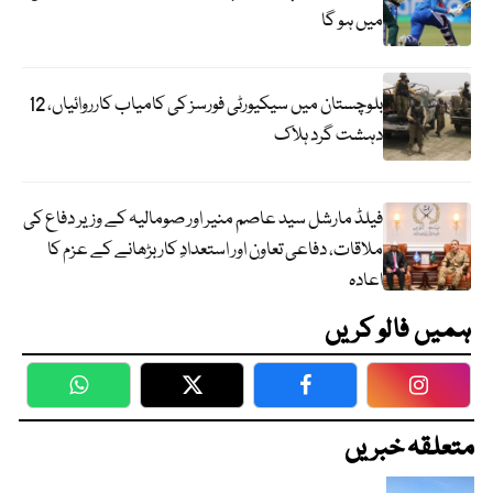
میں ہو گا
بلوچستان میں سیکیورٹی فورسز کی کامیاب کارروائیاں، 12
دہشت گرد ہلاک
فیلڈ مارشل سید عاصم منیر اور صومالیہ کے وزیر دفاع کی
ملاقات، دفاعی تعاون اور استعدادِ کار بڑھانے کے عزم کا
اعادہ
ہمیں فالو کریں
WhatsApp
Twitter
Facebook
Faceboo
متعلقہ خبریں