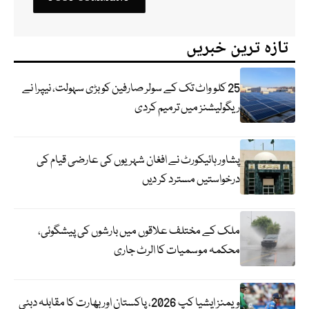
تازہ ترین خبریں
25 کلو واٹ تک کے سولر صارفین کو بڑی سہولت، نیپرا نے
ریگولیشنز میں ترمیم کردی
پشاور ہائیکورٹ نے افغان شہریوں کی عارضی قیام کی
درخواستیں مسترد کر دیں
ملک کے مختلف علاقوں میں بارشوں کی پیشگوئی،
محکمہ موسمیات کا الرٹ جاری
ویمنز ایشیا کپ 2026، پاکستان اور بھارت کا مقابلہ دبئی