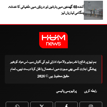
آئندہ 48 گھنٹوں میں بارشوں اور دریاؤں میں طغیانی کا خدشہ،
ہنگامی تیاریاں تیز
ہم نیوز پر شائع یا نشر ہونے والا مواد ادارتی ٹیم کی کاوش ہے۔ اس مواد کو بغیر
پیشگی اجازت کسی بھی صورت میں استعمال یا نقل کرنا درست نہیں۔ تمام
حقوق محفوظ ہیں © 2026
رابطہ کریں
پرائیویسی پالیسی