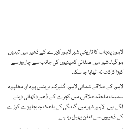
لاہور: پنجاب کا تاریخی شہر لاہور کچرے کے ڈھیر میں تبدیل
ہو گیا۔ شہر میں صفائی کمپنیوں کی جانب سے چار روز سے
کوڑا کرکٹ نہ اٹھایا جا سکا۔
لاہور کے علاقے شمالی لاہور، گلبرک، ہربنس پورہ اور مغلپورہ
سمیت ملحقہ علاقوں میں کچرے کے ڈھیر دکھائی دینے
لگے ہیں۔ لاہور شہر میں گندگی کے باعث جابجا پڑے کوڑے
کے ڈھیروں سے تعفن پھیل رہا ہے۔