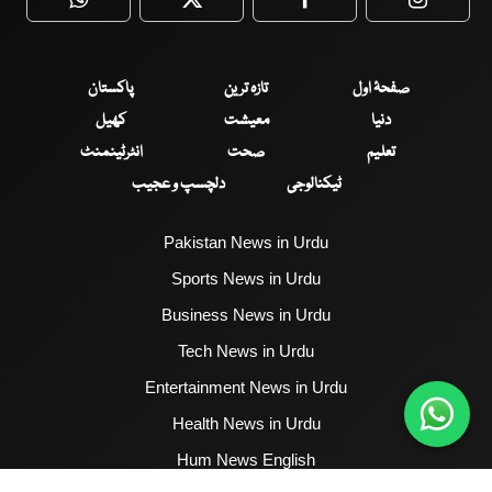
WhatsApp
Twitter
Facebook
Faceboo
صفحۂ اول
تازہ ترین
پاکستان
دنیا
معیشت
کھیل
تعلیم
صحت
انٹرٹینمنٹ
ٹیکنالوجی
دلچسپ و عجیب
Pakistan News in Urdu
Sports News in Urdu
Business News in Urdu
Tech News in Urdu
Entertainment News in Urdu
Health News in Urdu
Hum News English