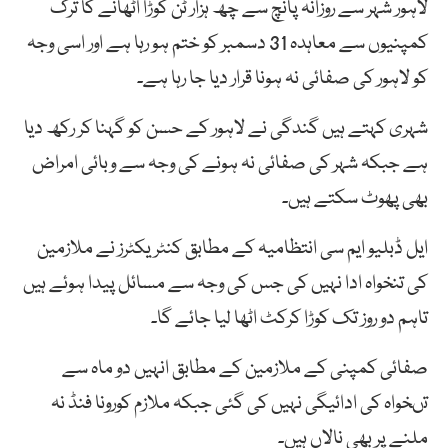
لاہور شہر سے روزانہ پانچ سے چھ ہزار ٹن کوڑا اٹھانے کا ترک
کمپنیوں سے معاہدہ 31 دسمبر کو ختم ہو رہا ہے اور اسی وجہ
کو لاہور کی صفائی نہ ہونا قرار دیا جا رہا ہے۔
شہری کہتے ہیں گندگی نے لاہور کے حسن کو گہنا کر رکھ دیا
ہے جبکہ شہر کی صفائی نہ ہونے کی وجہ سے وبائی امراض
بھی پھوٹ سکتے ہیں۔
ایل ڈبلیو ایم سی انتظامیہ کے مطابق کنٹریکٹرز نے ملازمین
کی تنخواہ ادا نہیں کی جس کی وجہ سے مسائل پیدا ہوئے ہیں
تاہم دو روز تک کوڑا کرکٹ اٹھا لیا جائے گا۔
صفائی کمپنی کے ملازمین کے مطابق انہیں دو ماہ سے
تںخواہ کی ادائیگی نہیں کی گئی جبکہ ملازم کورونا فنڈ نہ
ملنے پر بھی نالاں ہیں۔