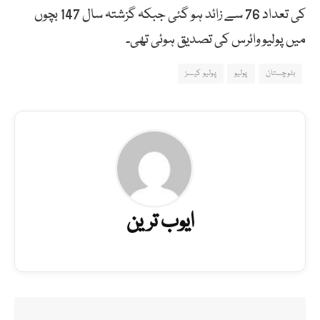
کی تعداد 76 سے زائد ہو گئی جبکہ گزشتہ سال 147 بچوں
میں پولیو وائرس کی تصدیق ہوئی تھی۔
بلوچستان
پولیو
پولیو کیسز
ایوب ترین