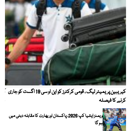
کیریبین پریمیئر لیگ ، قومی کرکٹرز کو این او سی 19 اگست کو جاری
آز
کرنے کا فیصلہ
چھی
ویمنز ایشیا کپ 2026، پاکستان اور بھارت کا مقابلہ دبئی میں
ہو گا