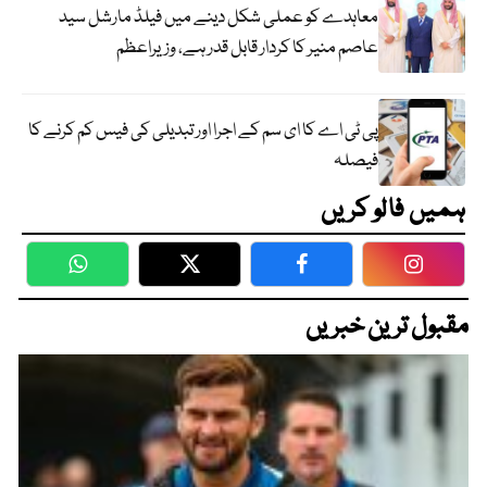
معاہدے کو عملی شکل دینے میں فیلڈ مارشل سید
عاصم منیر کا کردار قابل قدر ہے، وزیراعظم
پی ٹی اے کا ای سم کے اجرا اور تبدیلی کی فیس کم کرنے کا
فیصلہ
ہمیں فالو کریں
WhatsApp
Twitter
Facebook
Faceboo
مقبول ترین خبریں