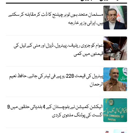
مسلمان متحد ہوں تو ہر چیلنج کا ڈٹ کر مقابلہ کر سکتے
ہیں، ایرانی وزیر خارجہ
عوام کو جزوی ریلیف، پیٹرول، ڈیزل اور مٹی کے تیل کی
قیمتوں میں کمی
پیٹرول کی قیمت 228 روپے فی لیٹر کی جائے، حافظ نعیم
الرحمان
الیکشن کمیشن نے بلوچستان کے 4 بلدیاتی حلقوں میں 9
اگست کی پولنگ ملتوی کردی