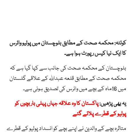
کوئٹہ: محکمہ صحت کے مطابق بلوچستان میں پولیو وائرس
کا ایک نیا کیس رپورٹ ہوا ہے۔
بلوچستان کے محکمہ صحت کی جانب سے کہا گیا ہے کہ
محکمہ صحت کے مطابق قلعہ عبداللہ کے علاقے گلستان
میں 16ماہ کے بچے میں وائرس کی تصدیق ہوئی ہے۔
یہ بھی پڑھیں:
پاکستان کا وہ علاقہ جہاں پہلی بار بچوں کو
پولیو کے قطرے پلائے گئے
متاثرہ بچے کے والدین نے اپنے بچے کو انسداد پولیو کے قطرے