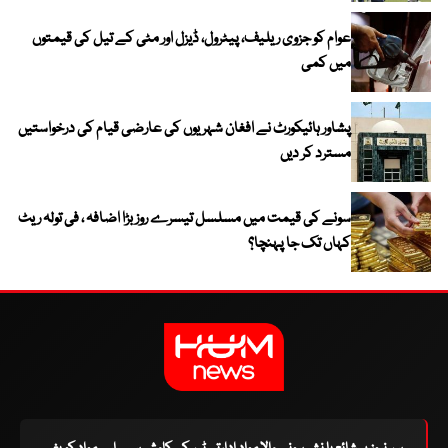
عوام کو جزوی ریلیف، پیٹرول، ڈیزل اور مٹی کے تیل کی قیمتوں
میں کمی
پشاور ہائیکورٹ نے افغان شہریوں کی عارضی قیام کی درخواستیں
مسترد کر دیں
سونے کی قیمت میں مسلسل تیسرے روز بڑا اضافہ ، فی تولہ ریٹ
کہاں تک جا پہنچا؟