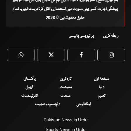
ہم نیوز پر شائع یا نشر ہونے والا مواد ادارتی ٹیم کی کاوش ہے۔ اس مواد کو بغیر
پیشگی اجازت کسی بھی صورت میں استعمال یا نقل کرنا درست نہیں۔ تمام
حقوق محفوظ ہیں © 2026
رابطہ کریں
پرائیویسی پالیسی
WhatsApp
Twitter
Facebook
Faceboo
صفحۂ اول
تازہ ترین
پاکستان
دنیا
معیشت
کھیل
تعلیم
صحت
انٹرٹینمنٹ
ٹیکنالوجی
دلچسپ و عجیب
Pakistan News in Urdu
Sports News in Urdu