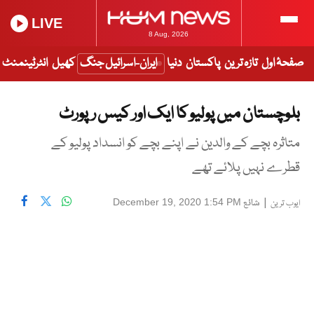
LIVE
8 Aug, 2026
صفحۂ اول
تازہ ترین
پاکستان
دنیا
ایران-اسرائیل جنگ
کھیل
انٹرٹینمنٹ
بلوچستان میں پولیو کا ایک اور کیس رپورٹ
متاثرہ بچے کے والدین نے اپنے بچے کو انسداد پولیو کے
قطرے نہیں پلائے تھے
|
شائع
December 19, 2020 1:54 PM
ایوب ترین