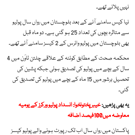
نہیں پلائے تھے۔
نیا کیس سامنے آنے کے بعد بلوچستان میں رواں سال پولیو
سے متاثرہ بچوں کی تعداد 25 ہو گئی ہے۔ دو ماہ قبل
بھی بلوچستان میں پولیو وائرس کے 2 کیسز سامنے آئے تھے۔
محکمہ صحت کے مطابق کوئٹہ کے علاقے چلتن ٹاوَن میں 4
سال کے بچے میں پولیو کی تصدیق ہوئی جبکہ پشین کی
تحصیل برشور میں 15 ماہ کے بچے میں پولیو کی تصدیق کی
گئی۔
یہ بھی پڑھیں:
خیبر پختونخوا: انسداد پولیو ورکرز کے یومیہ
معاوضہ میں100فیصد اضافہ
پاکستان میں رواں سال اب تک رپورٹ ہونے والے پولیو کیسز