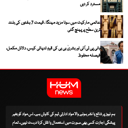
مسترد کر دیں
عالمی مارکیٹ میں سونا مزید مہنگا ، قیمت 7 ہفتوں کی بلند
ترین سطح پر پہنچ گئی
بانی پی ٹی آئی اور بشریٰ بی بی کی قیدِ تنہائی کیس، دلائل مکمل،
فیصلہ محفوظ
ہم نیوز پر شائع یا نشر ہونے والا مواد ادارتی ٹیم کی کاوش ہے۔ اس مواد کو بغیر
پیشگی اجازت کسی بھی صورت میں استعمال یا نقل کرنا درست نہیں۔ تمام