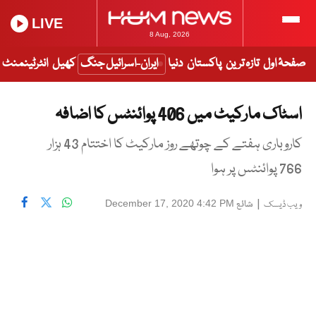
LIVE
8 Aug, 2026
صفحۂ اول
تازہ ترین
پاکستان
دنیا
ایران-اسرائیل جنگ
کھیل
انٹرٹینمنٹ
اسٹاک مارکیٹ میں 406 پوائنٹس کا اضافہ
کاروباری ہفتے کے چوتھے روز مارکیٹ کا اختتام 43 ہزار
766 پوائنٹس پر ہوا
|
شائع
December 17, 2020 4:42 PM
ویب ڈیسک