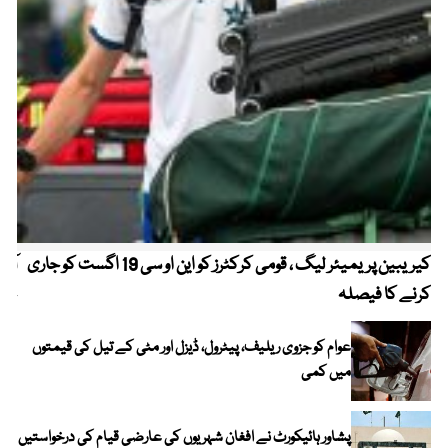
کیریبین پریمیئر لیگ ، قومی کرکٹرز کو این او سی 19 اگست کو جاری
آز
کرنے کا فیصلہ
چھی
عوام کو جزوی ریلیف، پیٹرول، ڈیزل اور مٹی کے تیل کی قیمتوں
میں کمی
پشاور ہائیکورٹ نے افغان شہریوں کی عارضی قیام کی درخواستیں