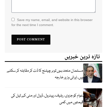
Save my name, email, and website in this browser
for the next time I comment.
تازہ ترین خبریں
مسلمان متحد ہوں تو ہر چیلنج کا ڈٹ کر مقابلہ کر سکتے
ہیں، ایرانی وزیر خارجہ
عوام کو جزوی ریلیف، پیٹرول، ڈیزل اور مٹی کے تیل کی
قیمتوں میں کمی