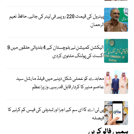
پیٹرول کی قیمت 228 روپے فی لیٹر کی جائے، حافظ نعیم
الرحمان
الیکشن کمیشن نے بلوچستان کے 4 بلدیاتی حلقوں میں 9
اگست کی پولنگ ملتوی کردی
معاہدے کو عملی شکل دینے میں فیلڈ مارشل سید
عاصم منیر کا کردار قابل قدر ہے، وزیراعظم
پی ٹی اے کا ای سم کے اجرا اور تبدیلی کی فیس کم کرنے کا
فیصلہ
ہمیں فالو کریں