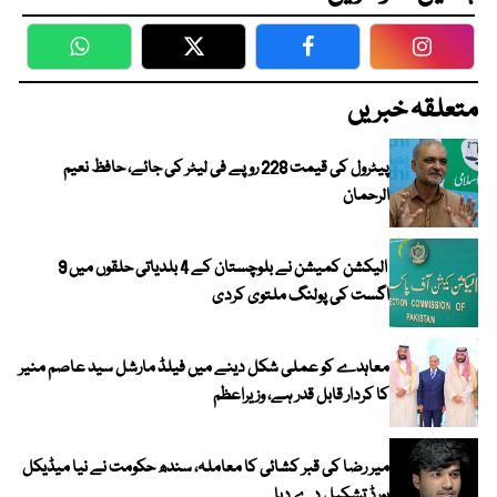
WhatsApp
Twitter
Facebook
Faceboo
متعلقہ خبریں
پیٹرول کی قیمت 228 روپے فی لیٹر کی جائے، حافظ نعیم
الرحمان
الیکشن کمیشن نے بلوچستان کے 4 بلدیاتی حلقوں میں 9
اگست کی پولنگ ملتوی کردی
معاہدے کو عملی شکل دینے میں فیلڈ مارشل سید عاصم منیر
کا کردار قابل قدر ہے، وزیراعظم
میر رضا کی قبر کشائی کا معاملہ، سندھ حکومت نے نیا میڈیکل
بورڈ تشکیل دے دیا