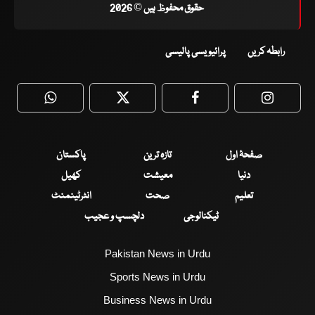
حقوق محفوظ ہیں © 2026
رابطہ کریں
پرائیویسی پالیسی
WhatsApp
Twitter
Facebook
Faceboo
صفحۂ اول
تازہ ترین
پاکستان
دنیا
معیشت
کھیل
تعلیم
صحت
انٹرٹینمنٹ
ٹیکنالوجی
دلچسپ و عجیب
Pakistan News in Urdu
Sports News in Urdu
Business News in Urdu