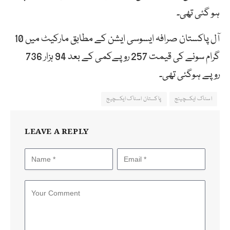
ہو گئی تھی۔
آل پاکستان صرافہ ایسوسی ایشن کے مطابق مارکیٹ میں 10
گرام سونے کی قیمت 257 روپےکمی کے بعد 94 ہزار 736
روپے ہوگئی تھی۔
اسٹاک ایکسچینج
پاکستان اسٹاک ایکسچیج
LEAVE A REPLY