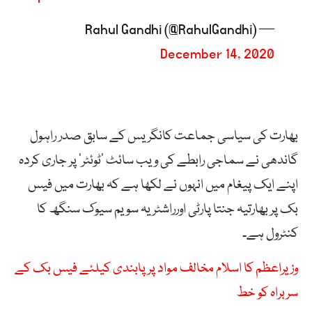
— Rahul Gandhi (@RahulGandhi)
December 14, 2020
بھارت کی سیاسی جماعت کانگریس کے سابق صدر راہول
گاندھی نے سماجی رابطے کی ویب سائٹ ’ٹوئٹر‘ پر جاری کردہ
اپنے ایک پیغام میں انہوں نے لکھا ہے کہ بھارت میں فیس
بک پر بھارتیہ جنتا پارٹی اورراشٹریہ سویم سیوک سنگھ کا
کنٹرول ہے۔
وزیراعظم کا اسلام مخالف مواد پر پابندی کیلئے فیس بک کے
سربراہ کو خط