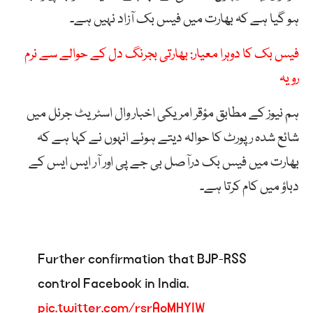
ہو گیا ہے کہ بھارت میں فیس بک آزاد نہیں ہے۔
فیس بک کا دوہرا معیار: بھارتی بجرنگ دل کے حوالے سے نرم
رویہ
ہم نیوز کے مطابق مؤقر امریکی اخبار وال اسٹریٹ جرنل میں
شائع شدہ رپورٹ کا حوالہ دیتے ہوئے انہوں نے کہا ہے کہ
بھارت میں فیس بک درآصل بی جے پی اور آر ایس ایس کے
دباؤ میں کام کرتا ہے۔
Further confirmation that BJP-RSS
control Facebook in India.
pic.twitter.com/rsrAoMHYIW