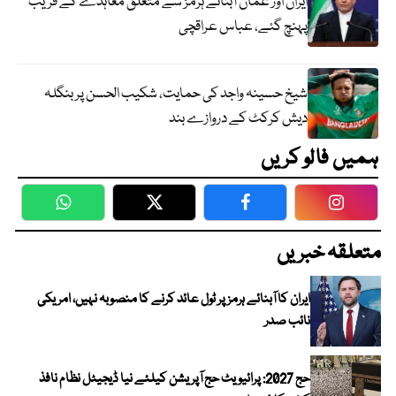
ایران اور عمان آبنائے ہرمز سے متعلق معاہدے کے قریب
پہنچ گئے، عباس عراقچی
شیخ حسینہ واجد کی حمایت، شکیب الحسن پر بنگلہ
دیش کرکٹ کے دروازے بند
ہمیں فالو کریں
WhatsApp
Twitter
Facebook
Faceboo
متعلقہ خبریں
ایران کا آبنائے ہرمز پر ٹول عائد کرنے کا منصوبہ نہیں، امریکی
نائب صدر
حج 2027: پرائیویٹ حج آپریشن کیلئے نیا ڈیجیٹل نظام نافذ