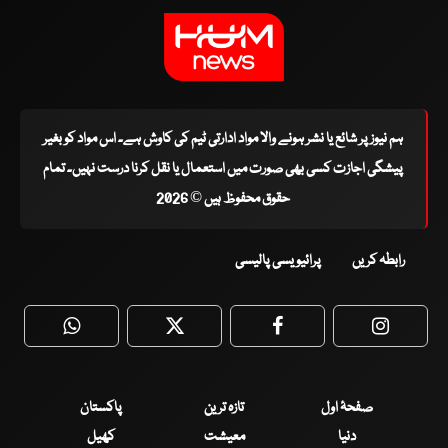
ہم نیوز پر شائع یا نشر ہونے والا مواد ادارتی ٹیم کی کاوش ہے۔ اس مواد کو بغیر
پیشگی اجازت کسی بھی صورت میں استعمال یا نقل کرنا درست نہیں۔ تمام
حقوق محفوظ ہیں © 2026
رابطہ کریں
پرائیویسی پالیسی
WhatsApp
Twitter
Facebook
Faceboo
صفحۂ اول
تازہ ترین
پاکستان
دنیا
معیشت
کھیل