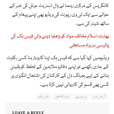
کانگریس کے مرکزی رہنما نے وال اسٹریٹ جرنل کی خبر کے
حوالے سے ایک ٹی وی رپورٹ کی ویڈیو بھی اپنے پیغام کے
ساتھ شیئر کی ہے۔
بھارت: اسلام مخالف مواد کو بڑھاوا دینے والی فیس بک کی
پالیسی سربراہ مستعفی
ویڈیومیں کہا گیا ہے کہ فیس بک اپنا کاروبار بنا کسی رکاوٹ
کے جاری رکھنے اور اپنے دفاترو ملازمین کے تحفظ کو یقینی
بنانے کے لیے بجرنگ دل کے کارکنان کی اشتعال انگیزی پر
کسی بھی قسم کی کارروائی نہیں کرتا ہے۔
آر ایس ایس
بی جے پی
راہل گاندھی
فیس بک
LEAVE A REPLY