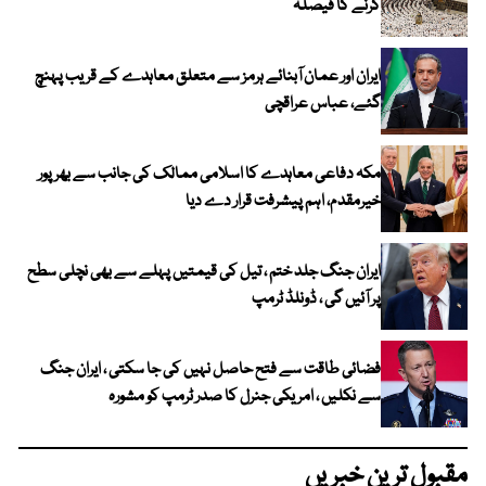
کرنے کا فیصلہ
ایران اور عمان آبنائے ہرمز سے متعلق معاہدے کے قریب پہنچ
گئے، عباس عراقچی
مکہ دفاعی معاہدے کا اسلامی ممالک کی جانب سے بھرپور
خیرمقدم، اہم پیشرفت قرار دے دیا
ایران جنگ جلد ختم ، تیل کی قیمتیں پہلے سے بھی نچلی سطح
پر آئیں گی ، ڈونلڈ ٹرمپ
فضائی طاقت سے فتح حاصل نہیں کی جا سکتی ، ایران جنگ
سے نکلیں ، امریکی جنرل کا صدر ٹرمپ کو مشورہ
مقبول ترین خبریں