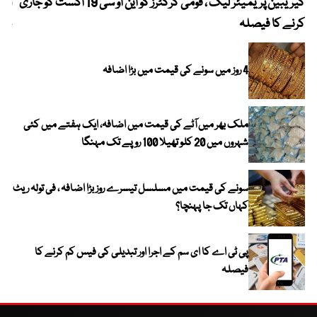
کیریبین پریمیئر لیگ ، قومی کرکٹرز کو این او سی 19 اگست کو جاری
آز
کرنے کا فیصلہ
چھی
4 روز میں سونے کی قیمت میں بڑا اضافہ
ملک بھر میں آٹے کی قیمت میں اضافہ، ایک ہفتے میں کئی
شہروں میں 20 کلو تھیلا 100 روپے تک مہنگا
سونے کی قیمت میں مسلسل تیسرے روز بڑا اضافہ ، فی تولہ ریٹ
کہاں تک جا پہنچا؟
پی ٹی اے کا ای سم کے اجرا اور تبدیلی کی فیس کم کرنے کا
فیصلہ