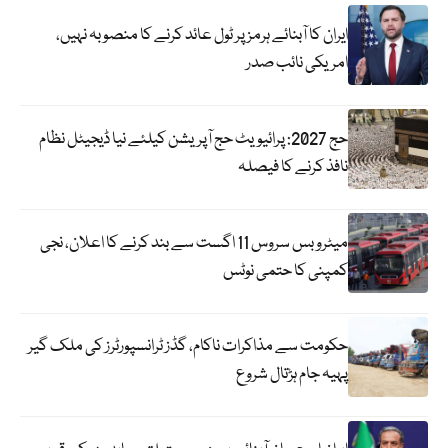
ایران کا آبنائے ہرمز پر ٹول عائد کرنے کا منصوبہ نہیں،
امریکی نائب صدر
حج 2027: پرائیویٹ حج آپریشن کیلئے نیا ڈیجیٹل نظام
نافذ کرنے کا فیصلہ
میٹرو بس سروس 11 اگست سے بند کرنے کا اعلان، نجی
کمپنی کا حتمی نوٹس
حکومت سے مذاکرات ناکام، گڈز ٹرانسپورٹرز کی ملک گیر
پہیہ جام ہڑتال شروع