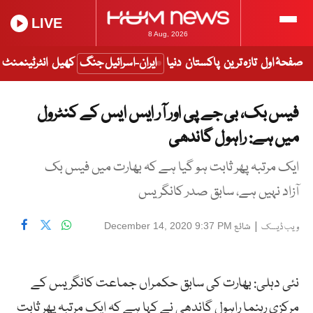
LIVE
8 Aug, 2026
صفحۂ اول
تازہ ترین
پاکستان
دنیا
ایران-اسرائیل جنگ
کھیل
انٹرٹینمنٹ
فیس بک، بی جے پی اور آر ایس ایس کے کنٹرول
میں ہے: راہول گاندھی
ایک مرتبہ پھر ثابت ہو گیا ہے کہ بھارت میں فیس بک
آزاد نہیں ہے، سابق صدر کانگریس
|
شائع
December 14, 2020 9:37 PM
ویب ڈیسک
نئی دہلی: بھارت کی سابق حکمراں جماعت کانگریس کے
مرکزی رہنما راہول گاندھی نے کہا ہے کہ ایک مرتبہ پھر ثابت