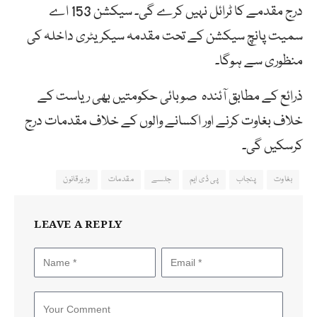
درج مقدمے کا ٹرائل نہیں کرے گی۔ سیکشن 153 اے
سمیت پانچ سیکشن کے تحت مقدمہ سیکریٹری داخلہ کی
منظوری سے ہوگا۔
ذرائع کے مطابق آئندہ صوبائی حکومتیں بھی ریاست کے
خلاف بغاوت کرنے اور اکسانے والوں کے خلاف مقدمات درج
کرسکیں گی۔
بغاوت
پنجاب
پی ڈی ایم
جلسے
مقدمات
وزیرقانون
LEAVE A REPLY