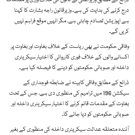
درج کرنے کی ہدایت کی ہے۔ وزیرقانون راجہ بشارت کا کہنا
ہے اپوزیشن تصادم چاہتی ہے، مگر انہیں موقع فراہم نہیں
کریں گے۔
وفاقی حکومت نے بھی ریاست کے خلاف بغاوت اور بغاوت پر
اکسانے والوں کے خلاف فوری کارروائی کا اختیار سیکریٹری
داخلہ اور صوبائی حکومتوں کو دینے کا فیصلہ کیا ہے۔
ذرائع کے مطابق وفاقی کابینہ نے ضابطہ فوجداری کے
سیکشن 196 میں ترامیم کی منظوری دی ہے، جس کے تحت
بغاوت کے مقدمات قائم کرنے کا اختیار سیکریٹری داخلہ اور
صوبائی حکومتوں کو دیا جائے گا۔
آئندہ متعلقہ عدالت سیکریٹری داخلہ کی منظوری کے بغیر