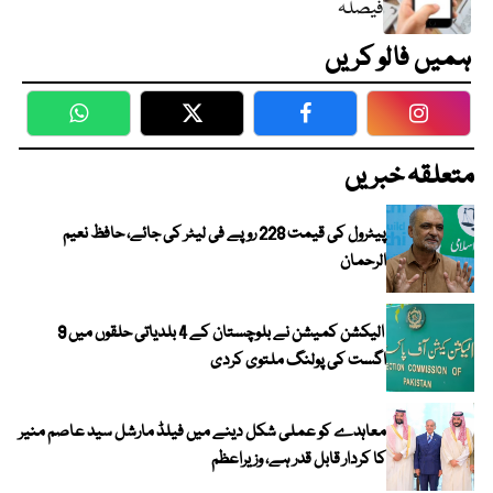
فیصلہ
ہمیں فالو کریں
WhatsApp
Twitter
Facebook
Faceboo
متعلقہ خبریں
پیٹرول کی قیمت 228 روپے فی لیٹر کی جائے، حافظ نعیم
الرحمان
الیکشن کمیشن نے بلوچستان کے 4 بلدیاتی حلقوں میں 9
اگست کی پولنگ ملتوی کردی
معاہدے کو عملی شکل دینے میں فیلڈ مارشل سید عاصم منیر
کا کردار قابل قدر ہے، وزیراعظم