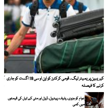
کیریبین پریمیئر لیگ ، قومی کرکٹرز کو این او سی 19 اگست کو جاری
آز
کرنے کا فیصلہ
چھی
عوام کو جزوی ریلیف، پیٹرول، ڈیزل اور مٹی کے تیل کی قیمتوں
میں کمی