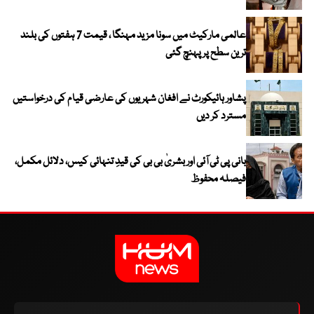
عالمی مارکیٹ میں سونا مزید مہنگا ، قیمت 7 ہفتوں کی بلند
ترین سطح پر پہنچ گئی
پشاور ہائیکورٹ نے افغان شہریوں کی عارضی قیام کی درخواستیں
مسترد کر دیں
بانی پی ٹی آئی اور بشریٰ بی بی کی قیدِ تنہائی کیس، دلائل مکمل،
فیصلہ محفوظ