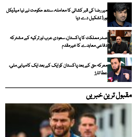
میر رضا کی قبر کشائی کا معاملہ، سندھ حکومت نے نیا میڈیکل
بورڈ تشکیل دے دیا
صدر مملکت کا پاکستان، سعودی عرب اور ترکیہ کے مشترکہ
دفاعی معاہدے کا خیرمقدم
معرکہ حق کے بعد پاکستان کو ایک کے بعد ایک کامیابی ملی،
عطا تارڑ
مقبول ترین خبریں