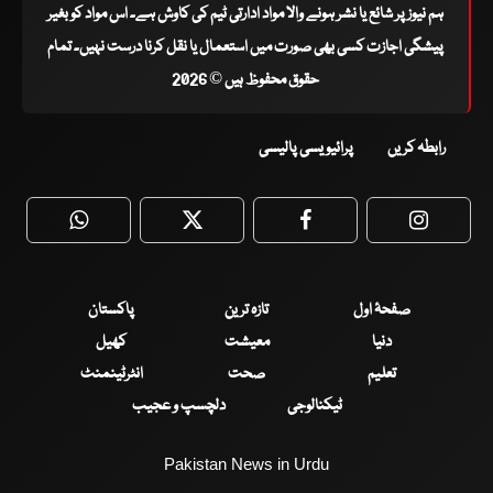
ہم نیوز پر شائع یا نشر ہونے والا مواد ادارتی ٹیم کی کاوش ہے۔ اس مواد کو بغیر
پیشگی اجازت کسی بھی صورت میں استعمال یا نقل کرنا درست نہیں۔ تمام
حقوق محفوظ ہیں © 2026
رابطہ کریں
پرائیویسی پالیسی
WhatsApp
Twitter
Facebook
Faceboo
صفحۂ اول
تازہ ترین
پاکستان
دنیا
معیشت
کھیل
تعلیم
صحت
انٹرٹینمنٹ
ٹیکنالوجی
دلچسپ و عجیب
Pakistan News in Urdu