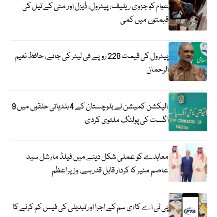
عوام کو جزوی ریلیف، پیٹرول، ڈیزل اور مٹی کے تیل کی
قیمتوں میں کمی
پیٹرول کی قیمت 228 روپے فی لیٹر کی جائے، حافظ نعیم
الرحمان
الیکشن کمیشن نے بلوچستان کے 4 بلدیاتی حلقوں میں 9
اگست کی پولنگ ملتوی کردی
معاہدے کو عملی شکل دینے میں فیلڈ مارشل سید
عاصم منیر کا کردار قابل قدر ہے، وزیراعظم
پی ٹی اے کا ای سم کے اجرا اور تبدیلی کی فیس کم کرنے کا