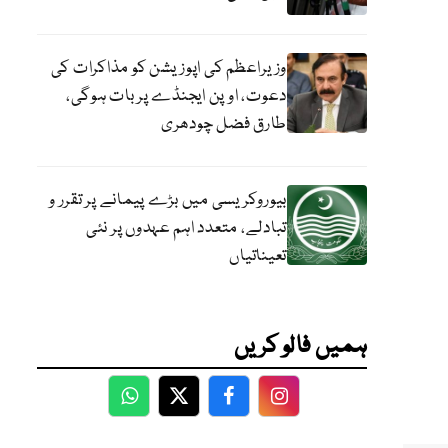
وزیراعظم کی اپوزیشن کو مذاکرات کی
دعوت، اوپن ایجنڈے پر بات ہوگی،
طارق فضل چودھری
بیوروکریسی میں بڑے پیمانے پر تقرر و
تبادلے، متعدد اہم عہدوں پر نئی
تعیناتیاں
ہمیں فالو کریں
WhatsApp
Twitter
Facebook
Facebook