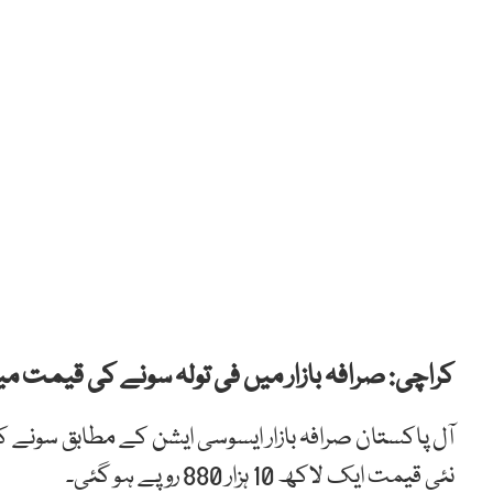
کراچی: صرافہ بازار میں فی تولہ سونے کی قیمت میں 350 روپے کا اضافہ ہوا 
نئی قیمت ایک لاکھ 10 ہزار 880 روپے ہو گئی۔