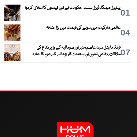
پیٹرول مہنگا، ڈیزل سستا، حکومت نے نئی قیمتوں کا اعلان کر دیا
01
عالمی مارکیٹ میں سونے کی قیمت میں بڑا اضافہ
04
فیلڈ مارشل سید عاصم منیر اور صومالیہ کے وزیر دفاع کی
07
ملاقات، دفاعی تعاون اور استعدادِ کار بڑھانے کے عزم کا اعادہ