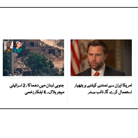
امریکا ایران سے نمٹنے کیلئے ہر ہتھیار
جنوبی لبنان میں دھماکا ، 2 اسرائیلی
استعمال کرے گا، نائب صدر
میجر ہلاک ، 4 اہلکار زخمی