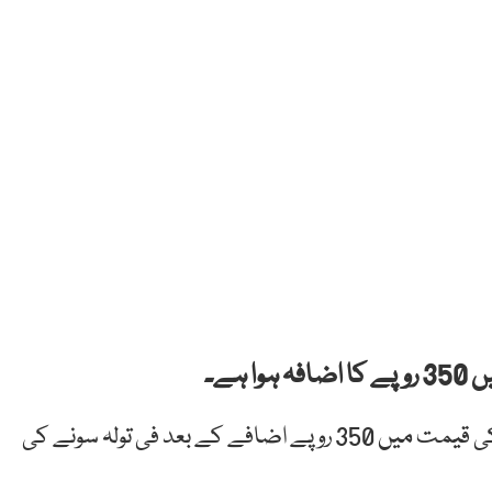
ہے۔
آل پاکستان صرافہ بازار ایسوسی ایشن کے مطابق سونے کی قیمت میں 350 روپے اضافے کے بعد فی تولہ سونے کی