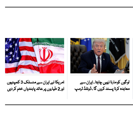
لوگوں کو مارنا نہیں چاہتا ، ایران سے
امریکا نے ایران سے منسلک 3 کمپنیوں
معاہدہ کرنا پسند کروں گا ، ڈونلڈ ٹرمپ
اور 2 طیاروں پر عائد پابندیاں ختم کر دیں