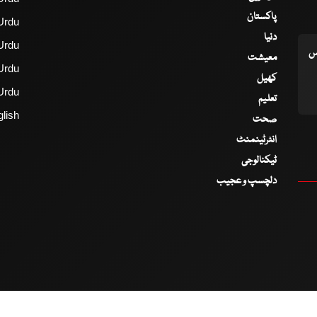
پاکستان
Urdu
دنیا
Urdu
اس
معیشت
Urdu
کھیل
Urdu
تعلیم
lish
صحت
انٹرٹینمنٹ
ٹیکنالوجی
دلچسپ و عجیب
2017 - 2026 © All Copyrights Reserved