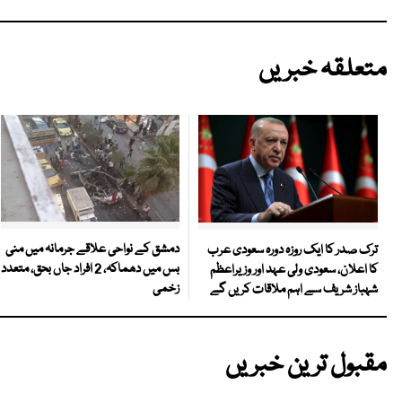
متعلقہ خبریں
دمشق کے نواحی علاقے جرمانہ میں منی
ترک صدر کا ایک روزہ دورہ سعودی عرب
بس میں دھماکہ، 2 افراد جاں بحق، متعدد
کا اعلان، سعودی ولی عہد اور وزیراعظم
زخمی
شہباز شریف سے اہم ملاقات کریں گے
مقبول ترین خبریں