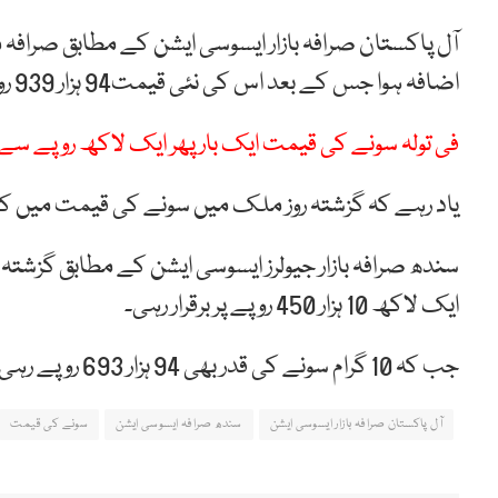
اضافہ ہوا جس کے بعد اس کی نئی قیمت94 ہزار 939 روپے ہو گئی ہے۔
فی تولہ سونے کی قیمت ایک بار پھر ایک لاکھ روپے سے 
یاد رہے کہ گزشتہ روز ملک میں سونے کی قیمت میں کوئ
سندھ صرافہ بازار جیولرز ایسوسی ایشن کے مطابق گزشت
ایک لاکھ 10 ہزار 450 روپے پر برقرار رہی۔
جب کہ 10 گرام سونے کی قدر بھی 94 ہزار 693 روپے رہی۔
آل پاکستان صرافہ بازار ایسوسی ایشن
سندھ صرافہ ایسوسی ایشن
سونے کی قیمت