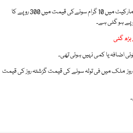
آل پاکستان صرافہ بازار ایسوسی ایشن کے مطابق صرافہ مارکیٹ میں 10 گرام سونےکی قیمت میں 300 روپے کا
بڑھ گئی
ی اضافہ یا کمی نہیں ہوئی تھی۔
ہ روز ملک میں فی تولہ سونے کی قیمت گزشتہ روز کی قیمت