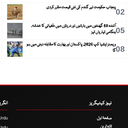
پنجاب حکومت نے گندم کی نئی قیمت مقرر کردی
3
02
آئندہ 48 گھنٹوں میں بارشوں اور دریاؤں میں طغیانی کا خدشہ،
6
05
ہنگامی تیاریاں تیز
ویمنز ایشیا کپ 2026، پاکستان اور بھارت کا مقابلہ دبئی میں ہو
9
08
گا
نیوز کیٹیگریز
انگر
صفحۂ اول
Urdu
تازہ ترین
Urdu