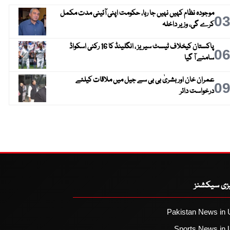
موجودہ نظام کہیں نہیں جا رہا، حکومت اپنی آئینی مدت مکمل
0
کرے گی، وزیر داخلہ
پاکستان کیخلاف ٹیسٹ سیریز ، انگلینڈ کا 16 رکنی اسکواڈ
0
سامنے آ گیا
عمران خان اور بشریٰ بی بی سے جیل میں ملاقات کیلئے
0
درخواست دائر
یزی سیکشنز
Pakistan News in 
Sports News in 