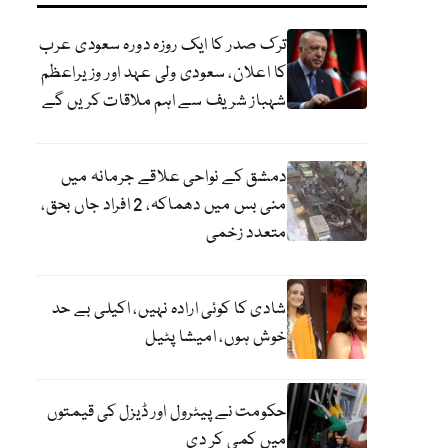
ترک صدر کا ایک روزہ دورہ سعودی عرب
کا اعلان، سعودی ولی عہد اور وزیراعظم
شہباز شریف سے اہم ملاقات کریں گے
دمشق کے نواحی علاقے جرمانہ میں
منی بس میں دھماکہ، 2 افراد جاں بحق،
متعدد زخمی
شادی کا کوئی ارادہ نہیں، اکیلی بے حد
خوش ہوں، امیشا پٹیل
حکومت نے پیٹرول اور ڈیزل کی قیمتوں
میں کمی کر دی