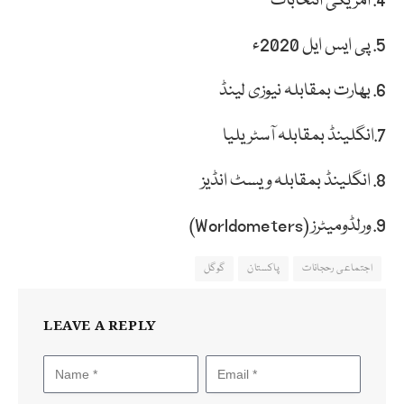
4. امریکی انتخابات
5. پی ایس ایل 2020ء
6. بھارت بمقابلہ نیوزی لینڈ
7.انگلینڈ بمقابلہ آسٹریلیا
8. انگلینڈ بمقابلہ ویسٹ انڈیز
9. ورلڈومیٹرز (Worldometers)
اجتماعی رحجانات
پاکستان
گوگل
LEAVE A REPLY