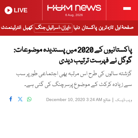
LIVE
6 Aug, 2026
صفحۂ اول
تازہ ترین
پاکستان
دنیا
ایران-اسرائیل جنگ
کھیل
انٹرٹینمنٹ
پاکستانیوں کے 2020 میں پسندیدہ موضوعات:
گوگل نے فہرست ترتیب دیدی
گزشتہ سالوں کی طرح اس مرتبہ بھی اجتماعی طور پر سب
سے زیادہ کرکٹ کے موضوع پرسرچنگ کی گئی ہے۔
|
شائع
December 10, 2020 3:24 AM
ویب ڈیسک