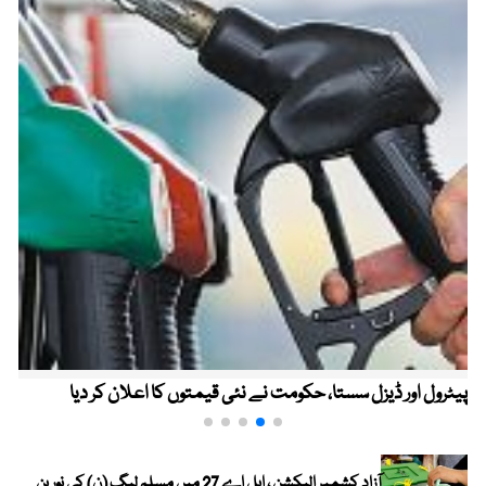
پیٹرول اور ڈیزل سستا، حکومت نے نئی قیمتوں کا اعلان کر دیا
آزاد کشمیر الیکشن ، ایل اے 27 میں مسلم لیگ (ن) کی نورین