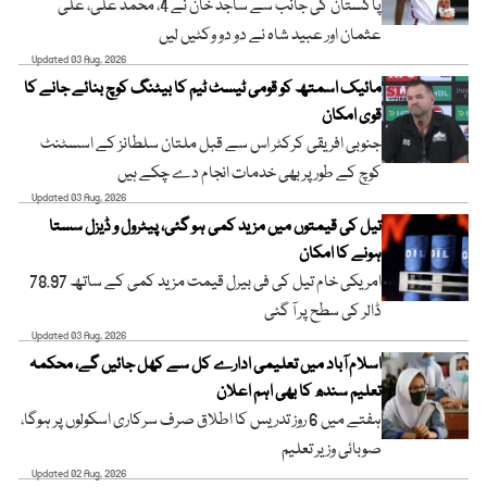
پاکستان کی جانب سے ساجد خان نے 4، محمد علی، علی
عثمان اور عبید شاہ نے دو دو وکٹیں لیں
Updated 03 Aug, 2026
مائیک اسمتھ کو قومی ٹیسٹ ٹیم کا بیٹنگ کوچ بنائے جانے کا
قوی امکان
جنوبی افریقی کرکٹر اس سے قبل ملتان سلطانز کے اسسٹنٹ
کوچ کے طور پر بھی خدمات انجام دے چکے ہیں
Updated 03 Aug, 2026
تیل کی قیمتوں میں مزید کمی ہو گئی، پیٹرول و ڈیزل سستا
ہونے کا امکان
امریکی خام تیل کی فی بیرل قیمت مزید کمی کے ساتھ 78.97
ڈالر کی سطح پر آ گئی
Updated 03 Aug, 2026
اسلام آباد میں تعلیمی ادارے کل سے کھل جائیں گے، محکمہ
تعلیم سندھ کا بھی اہم اعلان
ہفتے میں 6 روز تدریس کا اطلاق صرف سرکاری اسکولوں پر ہوگا،
صوبائی وزیر تعلیم
Updated 02 Aug, 2026