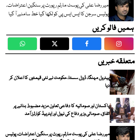
میر رضا علی کی پوسٹ مارٹم رپورٹ پر سنگین اعتراضات،
پولیس سرجن کا ایس ایس پی کو لکھا گیا خط سامنے آ گیا
ہمیں فالو کریں
WhatsApp
Twitter
Facebook
Faceboo
متعلقہ خبریں
پیٹرول مہنگا، ڈیزل سستا، حکومت نے نئی قیمتوں کا اعلان کر
دیا
پاکستان اور صومالیہ کا دفاعی تعاون مزید مضبوط بنانے پر
اتفاق، صومالی وزیر دفاع کی نیول اور ایئرہیڈ کوارٹرز آمد
میر رضا علی کی پوسٹ مارٹم رپورٹ پر سنگین اعتراضات، پولیس