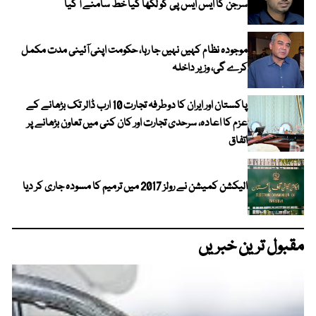
سرجن کا ایس ایس پی کو لکھا گیا خط سامنے آ گیا
موجودہ نظام کہیں نہیں جا رہا، حکومت اپنی آئینی مدت مکمل
کرے گی، وزیر داخلہ
پاکستان اور ایران کا دوطرفہ تجارت 10 ارب ڈالر تک بڑھانے کے
عزم کا اعادہ، سرحدی تجارت اور کان کنی میں تعاون بڑھانے پر
اتفاق
الیکشن کمیشن نے رولز 2017 میں ترمیم کا مسودہ جاری کر دیا
مقبول ترین خبریں