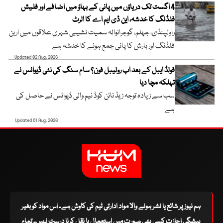
4 اگست تک دریاؤں میں پانی کے بہاؤ میں اضافے اور فلیش
فلڈنگ کا خدشہ، این ڈی ایم اے کا الرٹ
راولپنڈی، جہلم، گوجرانوالہ سمیت نشیبی شہری علاقوں میں اربن
فلڈنگ اور بارش کا پانی جمع ہونے کا خدشہ ہے
Updated 02 Aug, 2026
فولڈ ایبل کے بعد اب رولیبل فون؟ سام سنگ کی نئی ڈیوائس نے
تہلکہ مچا دیا
سب سے زیادہ توجہ زیڈ نائن کوڈ نیم والی ڈیوائس نے حاصل کی
ہے
Updated 01 Aug, 2026
ہم نیوز پر شائع یا نشر ہونے والا مواد ادارتی ٹیم کی کاوش ہے۔ اس مواد کو بغیر
پیشگی اجازت کسی بھی صورت میں استعمال یا نقل کرنا درست نہیں۔ تمام