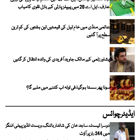
عارف ، ایل اے 28 میں پیپلز پارٹی کے بازل نقوی کامیاب
عالمی منڈی میں خام تیل کی قیمتیں تین ہفتوں کی کم ترین
سطح پر آ گئیں
پشاور زلمی کے مالک جاوید آفریدی کی والدہ انتقال کر گئیں
سونا پھر سستا ہوگیا،فی تولہ اب کتنے میں ملے گا؟
ایڈیٹرچوائس
دوسرا ٹیسٹ، ساجد خان کی شاندار بالنگ، ویسٹ انڈیز پہلی اننگز
میں 344 رنز پر آؤٹ