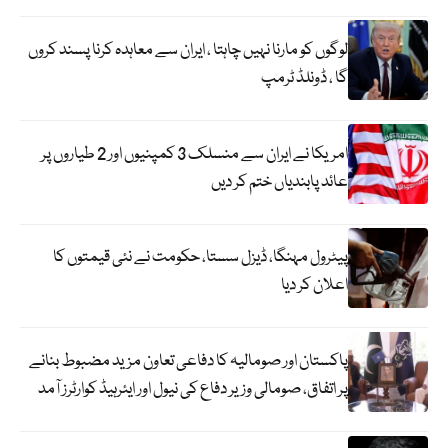
لوگوں کو مارنا نہیں چاہتا ، ایران سے معاہدہ کرنا پسند کروں
گا ، ڈونلڈ ٹرمپ
امریکا نے ایران سے منسلک 3 کمپنیوں اور 2 طیاروں پر
عائد پابندیاں ختم کر دیں
پیٹرول مہنگا، ڈیزل سستا، حکومت نے نئی قیمتوں کا
اعلان کر دیا
پاکستان اور صومالیہ کا دفاعی تعاون مزید مضبوط بنانے
پر اتفاق، صومالی وزیر دفاع کی نیول اور ایئرہیڈ کوارٹرز آمد