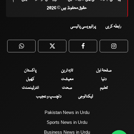
حقوق محفوظ ہیں © 2026
رابطہ کریں
پرائیویسی پالیسی
WhatsApp
Twitter
Facebook
Faceboo
صفحۂ اول
تازہ ترین
پاکستان
دنیا
معیشت
کھیل
تعلیم
صحت
انٹرٹینمنٹ
ٹیکنالوجی
دلچسپ و عجیب
Pakistan News in Urdu
Sports News in Urdu
Business News in Urdu