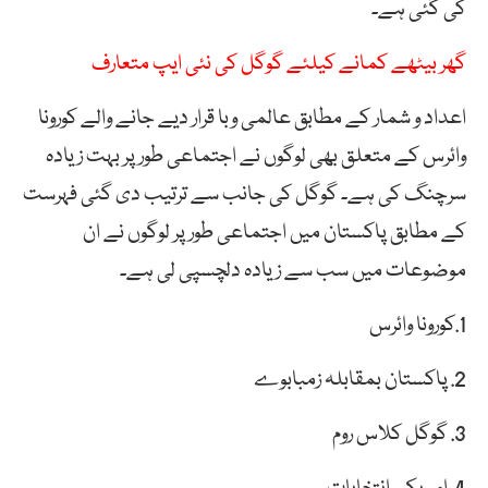
کی گئی ہے۔
گھر بیٹھے کمانے کیلئے گوگل کی نئی ایپ متعارف
اعداد و شمار کے مطابق عالمی وبا قرار دیے جانے والے کورونا
وائرس کے متعلق بھی لوگوں نے اجتماعی طور پر بہت زیادہ
سرچنگ کی ہے۔ گوگل کی جانب سے ترتیب دی گئی فہرست
کے مطابق پاکستان میں اجتماعی طورپر لوگوں نے ان
موضوعات میں سب سے زیادہ دلچسپی لی ہے۔
1.کورونا وائرس
2. پاکستان بمقابلہ زمبابوے
3. گوگل کلاس روم