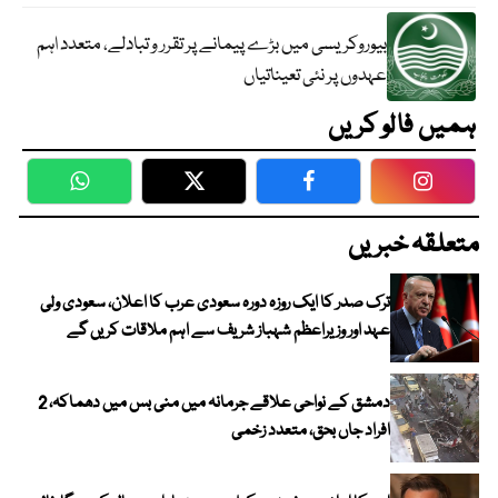
بیوروکریسی میں بڑے پیمانے پر تقرر و تبادلے، متعدد اہم
عہدوں پر نئی تعیناتیاں
ہمیں فالو کریں
WhatsApp
Twitter
Facebook
Faceboo
متعلقہ خبریں
ترک صدر کا ایک روزہ دورہ سعودی عرب کا اعلان، سعودی ولی
عہد اور وزیراعظم شہباز شریف سے اہم ملاقات کریں گے
دمشق کے نواحی علاقے جرمانہ میں منی بس میں دھماکہ، 2
افراد جاں بحق، متعدد زخمی