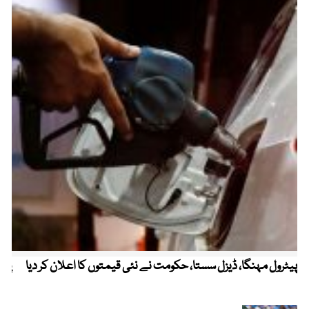
پیٹرول مہنگا، ڈیزل سستا، حکومت نے نئی قیمتوں کا اعلان کر دیا
پنج