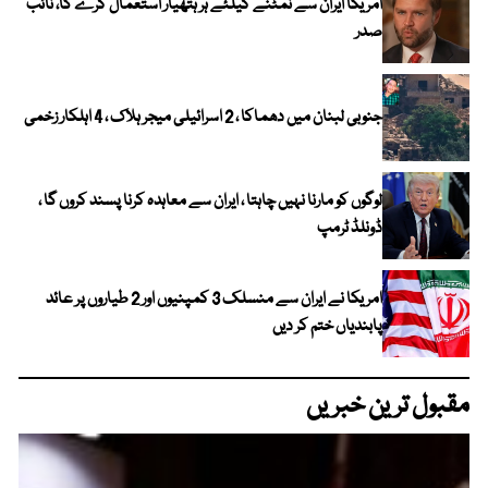
امریکا ایران سے نمٹنے کیلئے ہر ہتھیار استعمال کرے گا، نائب
صدر
جنوبی لبنان میں دھماکا ، 2 اسرائیلی میجر ہلاک ، 4 اہلکار زخمی
لوگوں کو مارنا نہیں چاہتا ، ایران سے معاہدہ کرنا پسند کروں گا ،
ڈونلڈ ٹرمپ
امریکا نے ایران سے منسلک 3 کمپنیوں اور 2 طیاروں پر عائد
پابندیاں ختم کر دیں
مقبول ترین خبریں