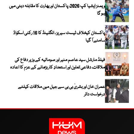
ویمنز ایشیا کپ 2026، پاکستان اور بھارت کا مقابلہ دبئی میں
ہو گا
پاکستان کیخلاف ٹیسٹ سیریز ، انگلینڈ کا 16 رکنی اسکواڈ
سامنے آ گیا
فیلڈ مارشل سید عاصم منیر اور صومالیہ کے وزیر دفاع کی
ملاقات، دفاعی تعاون اور استعدادِ کار بڑھانے کے عزم کا اعادہ
عمران خان اور بشریٰ بی بی سے جیل میں ملاقات کیلئے
درخواست دائر