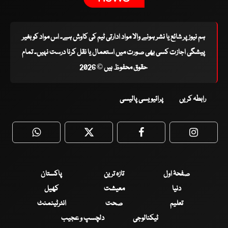
ہم نیوز پر شائع یا نشر ہونے والا مواد ادارتی ٹیم کی کاوش ہے۔ اس مواد کو بغیر
پیشگی اجازت کسی بھی صورت میں استعمال یا نقل کرنا درست نہیں۔ تمام
حقوق محفوظ ہیں © 2026
رابطہ کریں
پرائیویسی پالیسی
WhatsApp
Twitter
Facebook
Faceboo
صفحۂ اول
تازہ ترین
پاکستان
دنیا
معیشت
کھیل
تعلیم
صحت
انٹرٹینمنٹ
ٹیکنالوجی
دلچسپ و عجیب