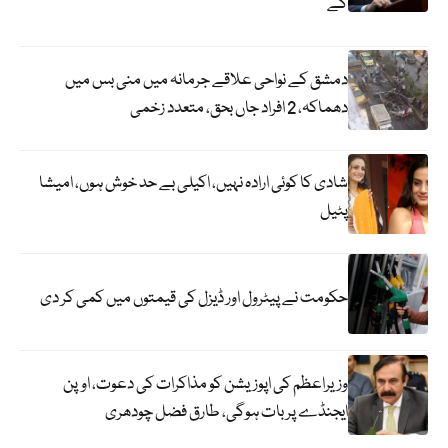
گے
دمشق کے نواحی علاقے جرمانہ میں منی بس میں
دھماکہ، 2 افراد جاں بحق، متعدد زخمی
شادی کا کوئی ارادہ نہیں، اکیلی بے حد خوش ہوں، امیشا
پٹیل
حکومت نے پیٹرول اور ڈیزل کی قیمتوں میں کمی کر دی
وزیراعظم کی اپوزیشن کو مذاکرات کی دعوت، اوپن
ایجنڈے پر بات ہوگی، طارق فضل چودھری