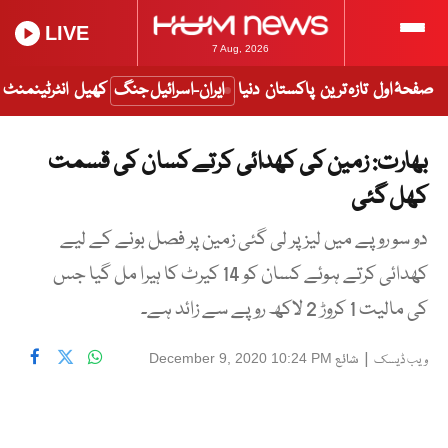
LIVE
7 Aug, 2026
صفحۂ اول
تازہ ترین
پاکستان
دنیا
ایران-اسرائیل جنگ
کھیل
انٹرٹینمنٹ
بھارت: زمین کی کھدائی کرتے کسان کی قسمت
کھل گئی
دو سو روپے میں لیز پر لی گئی زمین پر فصل بونے کے لیے
کھدائی کرتے ہوئے کسان کو 14 کیرٹ کا ہیرا مل گیا جس
کی مالیت 1 کروڑ 2 لاکھ روپے سے زائد ہے۔
|
شائع
December 9, 2020 10:24 PM
ویب ڈیسک