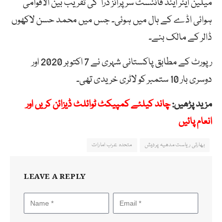
میلین ایئر اینڈ فائنسٹ سرپرائز ڈرا‘ کی تقریب بین الاقوامی
ہوائی اڈے کے ہال میں ہوئی۔ جس میں محمد حسن لاکھوں
ڈالر کے مالک بنے۔
رپورٹ کے مطابق پاکستانی شہری نے 7 اکتوبر 2020 اور
دوسری بار 10 ستمبر کو لاٹری خریدی تھی۔
مزید پڑھیں:
چاند کیلئے کمپیکٹ ٹوائلٹ ڈیزائن کریں اور
انعام پائیں
بھارتی ریاست مدھیہ پردیش
متحدہ عرب امارات
LEAVE A REPLY