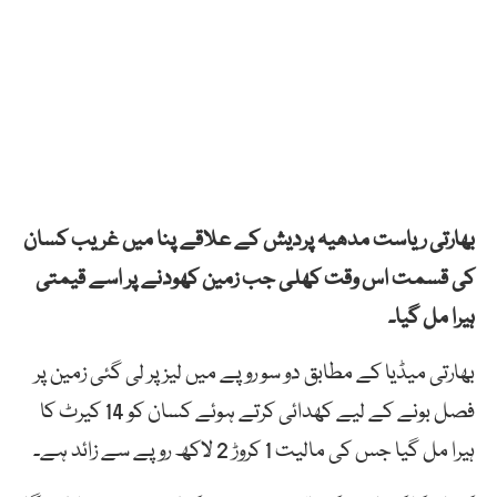
بھارتی ریاست مدھیہ پردیش کے علاقے پنا میں غریب کسان
کی قسمت اس وقت کھلی جب زمین کھودنے پر اسے قیمتی
ہیرا مل گیا۔
بھارتی میڈیا کے مطابق دو سو روپے میں لیز پر لی گئی زمین پر
فصل بونے کے لیے کھدائی کرتے ہوئے کسان کو 14 کیرٹ کا
ہیرا مل گیا جس کی مالیت 1 کروڑ 2 لاکھ روپے سے زائد ہے۔