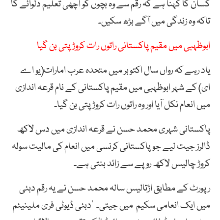
کسان کا کہنا ہے کہ رقم سے وہ بچوں کو اچھی تعلیم دلوائے گا
تاکہ وہ زندگی میں آگے بڑھ سکیں۔
ابوظہبی میں مقیم پاکستانی راتوں رات کروڑ پتی بن گیا
یاد رہے کہ رواں سال اکتوبر میں متحدہ عرب امارات(یو اے
ای) کے شہر ابوظہبی میں مقیم پاکستانی کے نام قرعہ اندازی
میں انعام نکل آیا اور وہ راتوں رات کروڑ پتی بن گیا۔
پاکستانی شہری محمد حسن نے قرعہ اندازی میں دس لاکھ
ڈالرز جیت لیے جو پاکستانی کرنسی میں انعام کی مالیت سولہ
کروڑ چالیس لاکھ روپے سے زائد بنتی ہے۔
رپورٹ کے مطابق اڑتالیس سالہ محمد حسن نے یہ رقم دبئی
میں ایک انعامی سکیم میں جیتی۔ ’دبئی ڈیوٹی فری ملینیئم