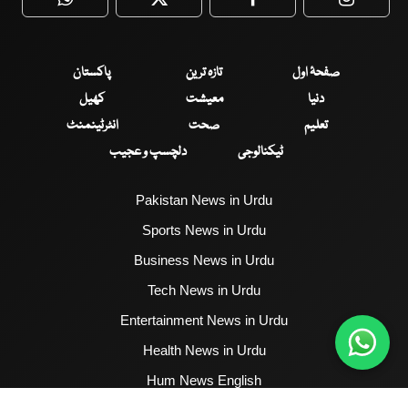
WhatsApp
Twitter
Facebook
Faceboo
صفحۂ اول
تازہ ترین
پاکستان
دنیا
معیشت
کھیل
تعلیم
صحت
انٹرٹینمنٹ
ٹیکنالوجی
دلچسپ و عجیب
Pakistan News in Urdu
Sports News in Urdu
Business News in Urdu
Tech News in Urdu
Entertainment News in Urdu
Health News in Urdu
Hum News English