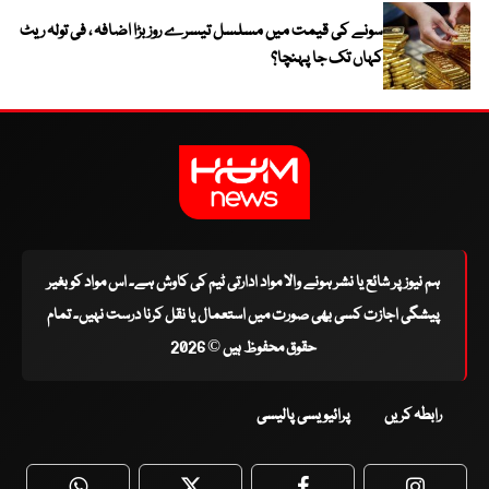
سونے کی قیمت میں مسلسل تیسرے روز بڑا اضافہ ، فی تولہ ریٹ
کہاں تک جا پہنچا؟
ہم نیوز پر شائع یا نشر ہونے والا مواد ادارتی ٹیم کی کاوش ہے۔ اس مواد کو بغیر
پیشگی اجازت کسی بھی صورت میں استعمال یا نقل کرنا درست نہیں۔ تمام
حقوق محفوظ ہیں © 2026
رابطہ کریں
پرائیویسی پالیسی