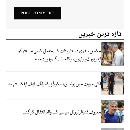
تازہ ترین خبریں
مکمل سفری دستاویزات کے حامل کسی مسافر کو
ایئرپورٹ پر نہیں روکا جائے گا، وزیر داخلہ
لکی مروت میں پولیس اسکواڈ پر فائرنگ، ایک اہلکار شہید
معروف فٹبالر لیونل میسی کے والد انتقال کر گئے