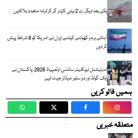
یکے بعد دیگرے 2 ہیلی کاپٹر گر کر تباہ؛ متعدد ہلاکتیں
آبنائے ہرمز کھولنے کیلئے ایران نے امریکا کو 6 شرائط پیش
کر دیں
انٹرنیشنل نیوکلیئر سائنس اولمپیاڈ 2026، پاکستان نے
ایک گولڈ اور دو سلور میڈلز جیت لیے
ہمیں فالو کریں
WhatsApp
Twitter
Facebook
Faceboo
متعلقہ خبریں