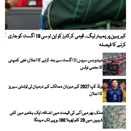
کیریبین پریمیئر لیگ ، قومی کرکٹرز کو این او سی 19 اگست کو جاری
آز
کرنے کا فیصلہ
چھی
میٹرو بس سروس 11 اگست سے بند کرنے کا اعلان، نجی کمپنی
کا حتمی نوٹس
ورلڈ کپ 2027 کے میزبان ممالک کے درمیان ٹی ٹوئنٹی سیریز
کا اعلان
ملک بھر میں آٹے کی قیمت میں اضافہ، ایک ہفتے میں کئی
شہروں میں 20 کلو تھیلا 100 روپے تک مہنگا