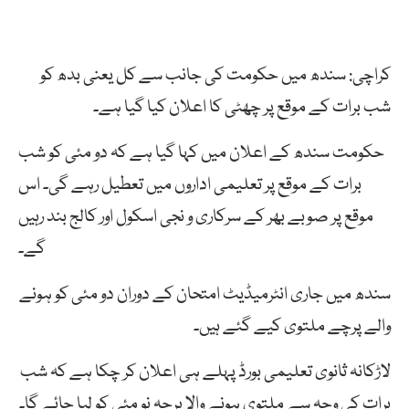
کراچی: سندھ میں حکومت کی جانب سے کل یعنی بدھ کو
شب برات کے موقع پر چھٹی کا اعلان کیا گیا ہے۔
حکومت سندھ کے اعلان میں کہا گیا ہے کہ دو مئی کو شب
برات کے موقع پر تعلیمی اداروں میں تعطیل رہے گی۔ اس
موقع پر صوبے بھر کے سرکاری و نجی اسکول اور کالج بند رہیں
گے۔
سندھ میں جاری انٹرمیڈیٹ امتحان کے دوران دو مئی کو ہونے
والے پرچے ملتوی کیے گئے ہیں۔
لاڑکانہ ثانوی تعلیمی بورڈ پہلے ہی اعلان کر چکا ہے کہ شب
برات کی وجہ سے ملتوی ہونے والا پرچہ نو مئی کو لیا جائے گا۔