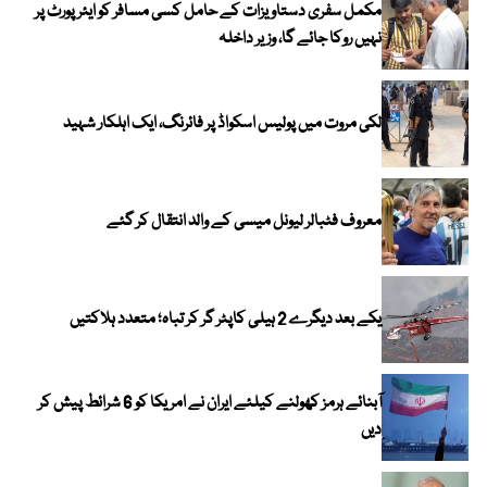
مکمل سفری دستاویزات کے حامل کسی مسافر کو ایئرپورٹ پر
نہیں روکا جائے گا، وزیر داخلہ
لکی مروت میں پولیس اسکواڈ پر فائرنگ، ایک اہلکار شہید
معروف فٹبالر لیونل میسی کے والد انتقال کر گئے
یکے بعد دیگرے 2 ہیلی کاپٹر گر کر تباہ؛ متعدد ہلاکتیں
آبنائے ہرمز کھولنے کیلئے ایران نے امریکا کو 6 شرائط پیش کر
دیں