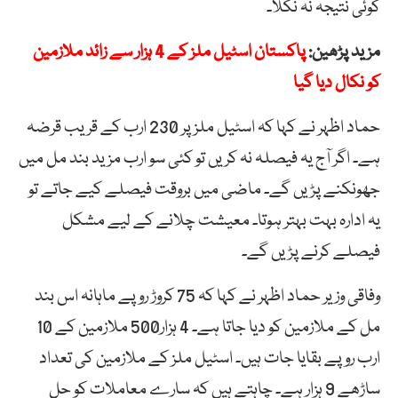
کوئی نتیجہ نہ نکلا۔
مزید پڑھین:
پاکستان اسٹیل ملز کے 4 ہزار سے زائد ملازمین
کو نکال دیا گیا
حماد اظہر نے کہا کہ اسٹیل ملز پر 230 ارب کے قریب قرضہ
ہے۔ اگر آج یہ فیصلہ نہ کریں تو کئی سو ارب مزید بند مل میں
جھونکنے پڑیں گے۔ ماضی میں بروقت فیصلے کیے جاتے تو
یہ ادارہ بہت بہتر ہوتا۔ معیشت چلانے کے لیے مشکل
فیصلے کرنے پڑیں گے۔
وفاقی وزیر حماد اظہر نے کہا کہ 75 کروڑ روپے ماہانہ اس بند
مل کے ملازمین کو دیا جاتا ہے۔ 4 ہزار500 ملازمین کے 10
ارب روپے بقایا جات ہیں۔ اسٹیل ملز کے ملازمین کی تعداد
ساڑھے 9 ہزار ہے۔ چاہتے ہیں کہ سارے معاملات کو حل