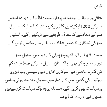
کریں۔
وفاقی وزیر برائے صنعت و پیداوار حماد اظہر نے کہا کہ اسٹیل
ملز کی 1200 ایکڑ زمین کا لیز ایگریمنٹ کیا جائیگا۔ اسٹیل
ملز کے معاملے کو شفاف طریقے سے دیکھیں گے۔ اسٹیل
ملز کی نجکاری کا عمل شفاف طریقے سے مکمل کریں گے
حماد اظہر نے کہا کہ پیپلز پارٹی کے دور میں اسٹیل ملز
دیوالیہ ہو چکی تھی۔ پاکستان اسٹیل ملز کی صلاحیت کم
کی گئی۔ ماضی میں سرکاری اداروں میں سیاسی بنیادوں پر
بھرتیاں کی گئیں۔ جن کے ادوار میں اسٹیل ملز بند ہوئی وہ اس
پر سیاست بھی کریں گے۔ مسئلہ پر وہ لوگ سیاست کررہےہیں
جنہوں نے ادارے کو ڈبویا۔