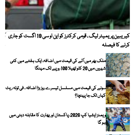
کیریبین پریمیئر لیگ ، قومی کرکٹرز کو این او سی 19 اگست کو جاری
آز
کرنے کا فیصلہ
چھی
ملک بھر میں آٹے کی قیمت میں اضافہ، ایک ہفتے میں کئی
شہروں میں 20 کلو تھیلا 100 روپے تک مہنگا
سونے کی قیمت میں مسلسل تیسرے روز بڑا اضافہ ، فی تولہ ریٹ
کہاں تک جا پہنچا؟
ویمنز ایشیا کپ 2026، پاکستان اور بھارت کا مقابلہ دبئی میں
ہو گا