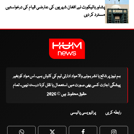
پشاور ہائیکورٹ نے افغان شہریوں کی عارضی قیام کی درخواستیں
مسترد کر دیں
ہم نیوز پر شائع یا نشر ہونے والا مواد ادارتی ٹیم کی کاوش ہے۔ اس مواد کو بغیر
پیشگی اجازت کسی بھی صورت میں استعمال یا نقل کرنا درست نہیں۔ تمام
حقوق محفوظ ہیں © 2026
رابطہ کریں
پرائیویسی پالیسی