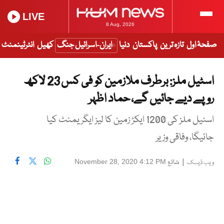
LIVE
8 Aug, 2026
صفحۂ اول
تازہ ترین
پاکستان
دنیا
ایران-اسرائیل جنگ
کھیل
انٹرٹینمنٹ
اسٹیل ملز: برطرف ملازمین کو فی کس 23 لاکھ
روپے دیے جائیں گے، حماد اظہر
اسٹیل ملز کی 1200 ایکڑ زمین کا لیز ایگریمنٹ کیا
جائیگا، وفاقی وزیر
|
شائع
November 28, 2020 4:12 PM
ویب ڈیسک