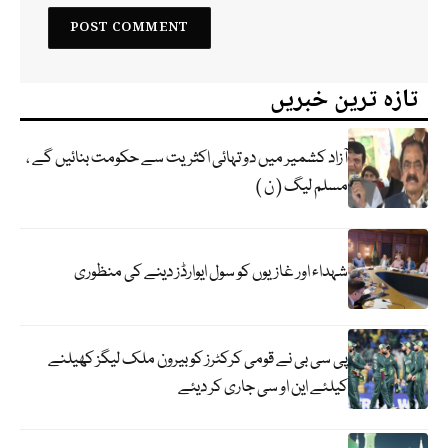
تازہ ترین خبریں
آزاد کشمیر میں دو تہائی اکثریت سے حکومت بنائیں گے ،
مسلم لیگ ( ن )
شہداء اور غازیوں کو سول ایوارڈز دینے کی منظوری
پی سی بی نے قومی کرکٹرز کو بیرون ملک لیگز کھیلنے
کیلئے این او سی جاری کر دیئے