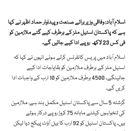
اسلام آباد: وفاقی وزیر برائے صنعت و پیداوار حماد اظہر نے کہا
ہے کہ پاکستان اسٹیل ملز کے برطرف کیے گئے ملازمین کو
فی کس 23 لاکھ روپے ادا کیے جائیں گے۔
اسلام آباد میں پریس کانفرنس کرتے ہوئے انہوں نے کہا کہ
اسٹیل ملز کے برطرف ملازمین کو بقایاجات ادا کیے
جائینگے۔ 4500 برطرف ملازمین کو 10 ارب کے واجبات ادا
کریں گے۔
گزشتہ 5 سال سے پاکستان اسٹیل مکمل بند ہے، ملازمین
کی تنخواہوں کیلئے ماہانہ 75 کروڑ روپے درکار ہوتے
ہیں۔ پاکستان اسٹیل کو 92 ارب کا بیل آؤٹ پیکج دیا لیکن