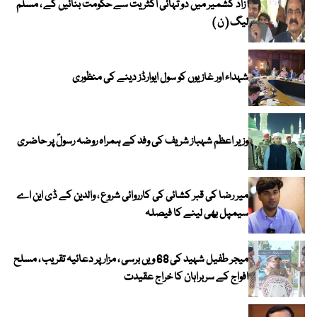
آزاد کشمیر میں دو تہائی اکثریت سے حکومت بنائیں گے ، مسلم
لیگ ( ن )
شہداء اور غازیوں کو سول ایوارڈز دینے کی منظوری
وزیر اعظم شہباز شریف کی وفد کے ہمراہ روضہ رسولؐ پر حاضری
میر رضا کی قبر کشائی کی کارروائی شروع ، والدین کے ڈی این اے
سیمپل بھی لینے کا فیصلہ
میجر طفیل شہید کی 68 ویں برسی ، مزار پر دعائیہ تقریب ، مسلح
افواج کے سربراہان کا خراج عقیدت