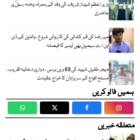
وزیر اعظم شہباز شریف کی وفد کے ہمراہ روضہ رسولؐ پر
حاضری
میر رضا کی قبر کشائی کی کارروائی شروع ، والدین کے ڈی
این اے سیمپل بھی لینے کا فیصلہ
میجر طفیل شہید کی 68 ویں برسی ، مزار پر دعائیہ تقریب ،
مسلح افواج کے سربراہان کا خراج عقیدت
ہمیں فالو کریں
WhatsApp
Twitter
Facebook
Faceboo
متعلقہ خبریں