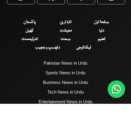
WhatsApp
Twitter
Facebook
Faceboo
صفحۂ اول
تازہ ترین
پاکستان
دنیا
معیشت
کھیل
تعلیم
صحت
انٹرٹینمنٹ
ٹیکنالوجی
دلچسپ و عجیب
Pakistan News in Urdu
Sports News in Urdu
Business News in Urdu
Tech News in Urdu
Entertainment News in Urdu
Health News in Urdu
Hum News English