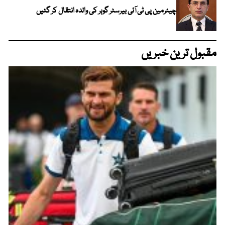
چیئرمین پی ٹی آئی بیرسٹر گوہر کی والدہ انتقال کر گئیں
مقبول ترین خبریں