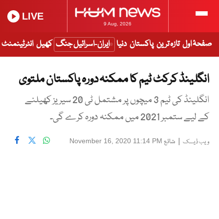
LIVE
9 Aug, 2026
صفحۂ اول
تازہ ترین
پاکستان
دنیا
ایران-اسرائیل جنگ
کھیل
انٹرٹینمنٹ
انگلینڈ کرکٹ ٹیم کا ممکنہ دورہ پاکستان ملتوی
انگلینڈ کی ٹیم 3 میچوں پر مشتمل ٹی 20 سیریز کھیلنے
کے لیے ستمبر 2021 میں ممکنہ دورہ کرے گی۔
|
شائع
November 16, 2020 11:14 PM
ویب ڈیسک