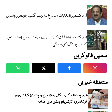
آزاد کشمیر انتخابات متنازع بنا دیئے گئے، چودھری یاسین
آزاد کشمیر انتخابات کے تیسرے مرحلے میں 4 نشستوں
کیلئے پولنگ کل ہو گی
ہمیں فالو کریں
WhatsApp
Twitter
Facebook
Faceboo
متعلقہ خبریں
خیبرپختونخوا کے سرکاری ملازمین اور پنشنرز کیلئے بڑی
خوشخبری، الاؤنس اور پنشن میں اضافہ