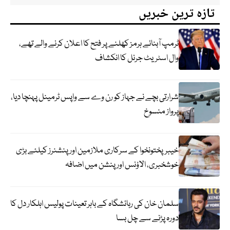
تازہ ترین خبریں
ٹرمپ آبنائے ہرمز کھلنے پر فتح کا اعلان کرنے والے تھے،
وال اسٹریٹ جرنل کا انکشاف
شرارتی بچے نے جہاز کو رن وے سے واپس ٹرمینل پہنچا دیا،
پرواز منسوخ
خیبرپختونخوا کے سرکاری ملازمین اور پنشنرز کیلئے بڑی
خوشخبری، الاؤنس اور پنشن میں اضافہ
سلمان خان کی رہائشگاہ کے باہر تعینات پولیس اہلکار دل کا
دورہ پڑنے سے چل بسا