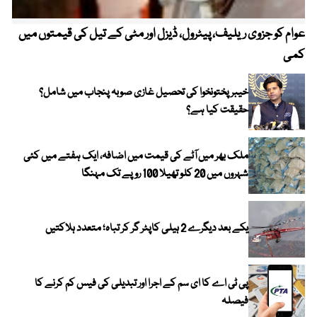
عوام کو جزوی ریلیف، پیٹرول، ڈیزل اور مٹی کے تیل کی قیمتوں میں
4 روز میں سونے کی قیمت میں بڑا اضافہ
کمی
خیبر پختونخوا کی تحصیل غازی صوبہ پنجاب میں شامل؟
حقیقت کیا ہے؟
ملک بھر میں آٹے کی قیمت میں اضافہ، ایک ہفتے میں کئی
شہروں میں 20 کلو تھیلا 100 روپے تک مہنگا
یکے بعد دیگرے 2 ہیلی کاپٹر گر کر تباہ؛ متعدد ہلاکتیں
پی ٹی اے کا ای سم کے اجرا اور تبدیلی کی فیس کم کرنے کا
فیصلہ