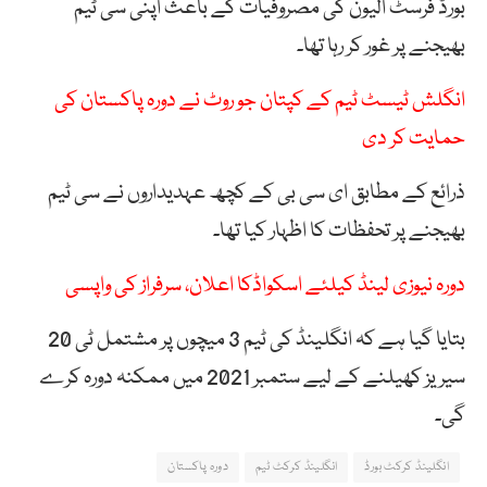
بورڈ فرسٹ الیون کی مصروفیات کے باعث اپنی سی ٹیم
بھیجنے پر غور کر رہا تھا۔
انگلش ٹیسٹ ٹیم کے کپتان جو روٹ نے دورہ پاکستان کی
حمایت کر دی
ذرائع کے مطابق ای سی بی کے کچھ عہدیداروں نے سی ٹیم
بھیجنے پر تحفظات کا اظہار کیا تھا۔
دورہ نیوزی لینڈ کیلئے اسکواڈکا اعلان، سرفراز کی واپسی
بتایا گیا ہے کہ انگلینڈ کی ٹیم 3 میچوں پر مشتمل ٹی 20
سیریز کھیلنے کے لیے ستمبر 2021 میں ممکنہ دورہ کرے
گی۔
انگلینڈ کرکٹ بورڈ
انگلینڈ کرکٹ ٹیم
دورہ پاکستان