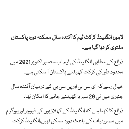
لاہور: انگلینڈ کرکٹ ٹیم کا آئندہ سال ممکنہ دورہ پاکستان
ملتوی کر دیا گیا ہے۔
ذرائع کے مطابق انگلینڈ کی ٹیم اب ستمبر اکتوبر 2021 میں
محدود طرز کی کرکٹ کھیلنے پاکستان آ سکتی ہے۔
خیال رہے کہ ای سی بی اور پی سی بی کے درمیان آئندہ سال
جنوری میں ٹی 20 سیریز کھیلنے جانے کا امکان تھا۔
ذرائع کا کہنا ہے کہ انگلینڈ کے کھلاڑیوں کی فیوچر ٹور پروگرام
میں مصروفیات کے باعث دورہ ممکن نہیں،انگلینڈ کرکٹ