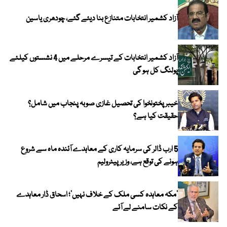
آزاد کشمیر انتخابات متنازع بنا دیئے گئے، چودھری یاسین
آزاد کشمیر انتخابات کے تیسرے مرحلے میں 4 نشستوں کیلئے
پولنگ کل ہو گی
خیبر پختونخوا کی تحصیل غازی صوبہ پنجاب میں شامل؟
حقیقت کیا ہے؟
5 ارب ڈالر کی سرمایہ کاری کے معاہدے آئندہ ماہ سے شروع
ہونے کی توقع ہے، وزیر پیٹرولیم
‘مکہ معاہدہ کسی ملک کے خلاف نہیں’؛ اسحاق ڈار معاہدے
کے نکات سامنے لے آئے