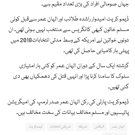
جہاں صومالی افراد کی بڑی تعداد مقیم ہے۔
ڈیمو کریٹ امیدوار راشدہ طلائب اور الہان عمر سےقبل کوئی
مسلم خاتون کبھی کانگریس سے منتخب نہیں ہوئی تھی۔ ان
دونوں خواتین نے امریکہ کے وسط مدتی انتخابات2018 میں
پہلی بار کامیابی حاصل کی تھی۔
گزشتہ ایک سال کے دوران الہان عمر کو کئی بار امتیازی
سلوک کا سامنا کرنا پڑا اور انہیں قتل کی دھمکیاں بھی دی
گئی تھیں۔
ڈیموکریٹ پارٹی کی رکن الہان عمر صدر ٹرمپ کی امیگریشن
پالیسیوں اور مسلم مخالف بیانات کی سخت مخالف ہیں۔
الہان عمر
الیکشن
امریکہ
امریکی انتخابات
ڈیموکریٹ