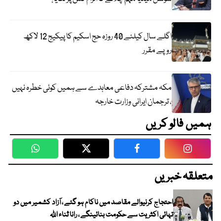
اگلے سال کیلئے 40 روزہ حج اسکیم کا پیکیج 12 لاکھ
روپے مقرر
مکہ مشترکہ دفاعی معاہدے سے ہمیں کوئی خطرہ نہیں
، ترجمان ایرانی وزارت خارجہ
ہمیں فالو کریں
WhatsApp
Twitter
Facebook
Faceboo
متعلقہ خبریں
احتجاج کرنیوالے مقاصد میں ناکام ہو گئے ، آزاد کشمیر میں دو
تہائی اکثریت سے حکومت بنائینگے ، رانا ثناء اللہ