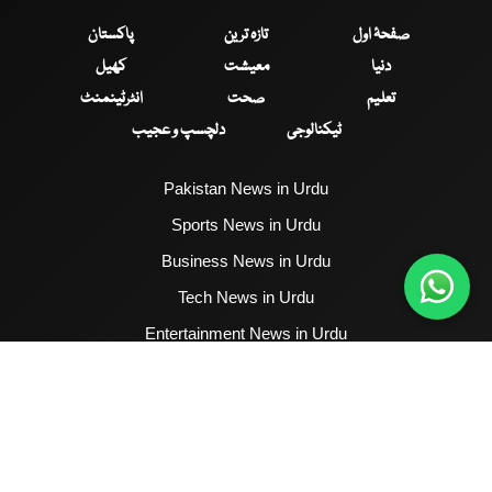
صفحۂ اول
تازہ ترین
پاکستان
دنیا
معیشت
کھیل
تعلیم
صحت
انٹرٹینمنٹ
ٹیکنالوجی
دلچسپ و عجیب
Pakistan News in Urdu
Sports News in Urdu
Business News in Urdu
Tech News in Urdu
Entertainment News in Urdu
Health News in Urdu
Hum News English