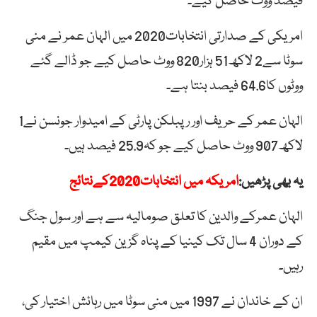
فیصد ووٹ حاصل کیے۔
امریکی کے صدارتی انتخابات2020 میں الہان عمر نے منی
سوٹا سے2 لاکھ51 ہزار820 ووٹ حاصل کیے جو ڈالے گئے
ووٹوں کا64.6 فیصد بنتا ہے۔
الہان عمر کے حریف اور رپبلکن پارٹی کے امیدوار جونسن نے1
لاکھ907 ووٹ حاصل کیے جو کہ25.9 فیصد ہیں۔
یہ بھی پڑھیں:
امریکہ میں انتخابات2020کےنتائج
الہان عمرکے والدین کا تعلق صومالیہ سے ہے اور سول جنگ
کے دوران 4 سال تک کینیا کے پناہ گزین کیمپ میں مقیم
رہیں۔
ان کے خاندان نے 1997 میں منی سوٹا میں رہائش اختیار کی،