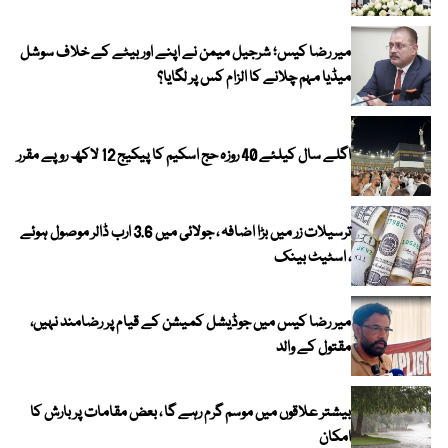
میر رضا کیس؛ شرجیل میمن نے اپنے اور بیٹے کے خلاف سوشل
میڈیا مہم چلانے کا الزام کس پر لگایا؟
اگلے سال کیلئے 40 روزہ حج اسکیم کا پیکیج 12 لاکھ روپے مقرر
ترسیلات زر میں بڑا اضافہ ، جولائی میں 3.6 ارب ڈالر موصول ہوئے
، اسٹیٹ بینک
میر رضا کیس میں جوڈیشل کمیشن کے قیام پر رضامند نہیں،
مقتول کے والد
بیشتر علاقوں میں موسم گرم رہے گا ، بعض مقامات پر بارش کا
امکان