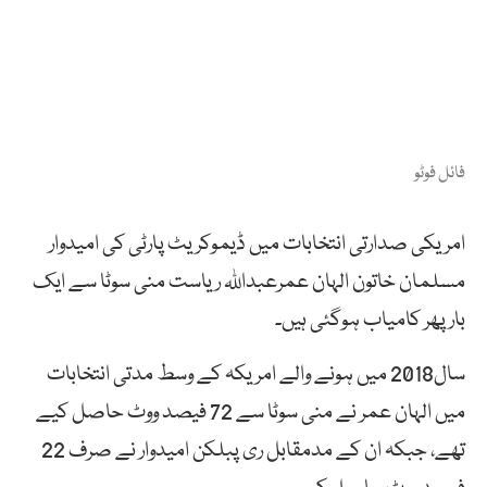
فائل فوٹو
امریکی صدارتی انتخابات میں ڈیموکریٹ پارٹی کی امیدوار
مسلمان خاتون الہان عمرعبداللہ ریاست منی سوٹا سے ایک
بار پھر کامیاب ہوگئی ہیں۔
سال2018 میں ہونے والے امریکہ کے وسط مدتی انتخابات
میں الہان عمر نے منی سوٹا سے 72 فیصد ووٹ حاصل کیے
تھے، جبکہ ان کے مدمقابل ری پبلکن امیدوار نے صرف 22