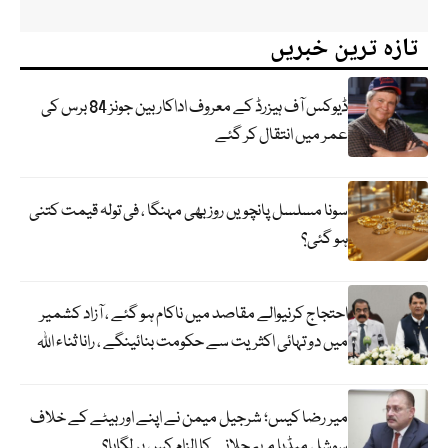
تازہ ترین خبریں
ڈیوکس آف ہیزرڈ کے معروف اداکار بین جونز 84 برس کی
عمر میں انتقال کر گئے
سونا مسلسل پانچویں روز بھی مہنگا ، فی تولہ قیمت کتنی
ہو گئی؟
احتجاج کرنیوالے مقاصد میں ناکام ہو گئے ، آزاد کشمیر
میں دو تہائی اکثریت سے حکومت بنائینگے ، رانا ثناء اللہ
میر رضا کیس؛ شرجیل میمن نے اپنے اور بیٹے کے خلاف
سوشل میڈیا مہم چلانے کا الزام کس پر لگایا؟