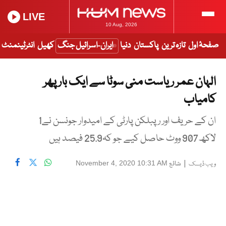
LIVE
10 Aug, 2026
صفحۂ اول
تازہ ترین
پاکستان
دنیا
ایران-اسرائیل جنگ
کھیل
انٹرٹینمنٹ
الہان عمر ریاست منی سوٹا سے ایک بار پھر
کامیاب
ان کے حریف اور رپبلکن پارٹی کے امیدوار جونسن نے1
لاکھ907 ووٹ حاصل کیے جو کہ25.9 فیصد ہیں
|
شائع
November 4, 2020 10:31 AM
ویب ڈیسک