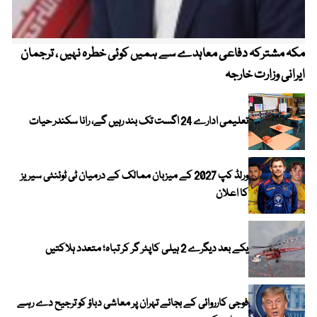
مکہ مشترکہ دفاعی معاہدے سے ہمیں کوئی خطرہ نہیں ، ترجمان
4 روز میں سونے کی قیمت میں بڑا اضافہ
ایرانی وزارت خارجہ
تعلیمی ادارے 24 اگست تک بند رہیں گے، رانا سکندر حیات
ورلڈ کپ 2027 کے میزبان ممالک کے درمیان ٹی ٹوئنٹی سیریز
کا اعلان
یکے بعد دیگرے 2 ہیلی کاپٹر گر کر تباہ؛ متعدد ہلاکتیں
فوجی کارروائی کے بجائے تہران پر معاشی دباؤ کو ترجیح دے رہے