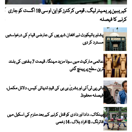
کیریبین پریمیئر لیگ ، قومی کرکٹرز کو این او سی 19 اگست کو جاری
آز
کرنے کا فیصلہ
چھی
پشاور ہائیکورٹ نے افغان شہریوں کی عارضی قیام کی درخواستیں
مسترد کر دیں
عالمی مارکیٹ میں سونا مزید مہنگا ، قیمت 7 ہفتوں کی بلند
ترین سطح پر پہنچ گئی
بانی پی ٹی آئی اور بشریٰ بی بی کی قیدِ تنہائی کیس، دلائل مکمل،
فیصلہ محفوظ
بینکاک ، دادا اور دادی کو قتل کرنے کے بعد ملزم کی اسکول میں
فائرنگ ، 8 افراد ہلاک ، 14 زخمی