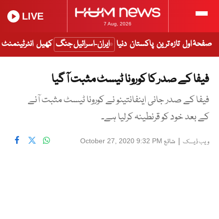
LIVE
7 Aug, 2026
صفحۂ اول
تازہ ترین
پاکستان
دنیا
ایران-اسرائیل جنگ
کھیل
انٹرٹینمنٹ
فیفا کے صدر کا کورونا ٹیسٹ مثبت آ گیا
فیفا کے صدر جانی اینفانتینو نے کورونا ٹیسٹ مثبت آنے
کے بعد خود کو قرنطینہ کرلیا ہے۔
|
شائع
October 27, 2020 9:32 PM
ویب ڈیسک