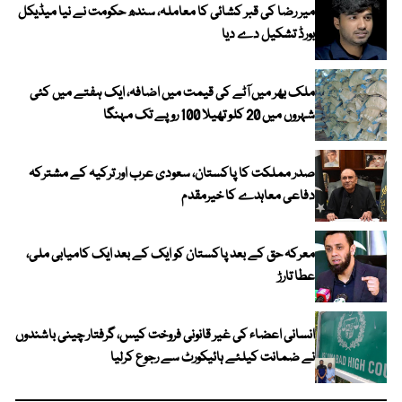
میر رضا کی قبر کشائی کا معاملہ، سندھ حکومت نے نیا میڈیکل
بورڈ تشکیل دے دیا
ملک بھر میں آٹے کی قیمت میں اضافہ، ایک ہفتے میں کئی
شہروں میں 20 کلو تھیلا 100 روپے تک مہنگا
صدر مملکت کا پاکستان، سعودی عرب اور ترکیہ کے مشترکہ
دفاعی معاہدے کا خیرمقدم
معرکہ حق کے بعد پاکستان کو ایک کے بعد ایک کامیابی ملی،
عطا تارڑ
انسانی اعضاء کی غیر قانونی فروخت کیس، گرفتار چینی باشندوں
نے ضمانت کیلئے ہائیکورٹ سے رجوع کرلیا