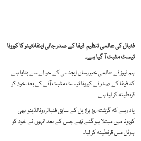
فٹبال کی عالمی تنظیم فیفا کے صدر جانی اینفانتینو کا کورونا
ٹیسٹ مثبت آ گیا ہے۔
ہم نیوز نے عالمی خبر رساں ایجنسی کے حوالے سے بتایا ہے
کہ فیفا کے صدر نے کورونا ٹیسٹ مثبت آنے کے بعد خود کو
قرنطینہ کر لیا ہے۔
یاد رہے کہ گزشتہ روز برازیل کے سابق فٹبالر رونالڈینو بھی
کورونا میں مبتلا ہو گئے تھے جس کے بعد انہوں نے خود کو
ہوٹل میں قرنطینہ کر لیا۔