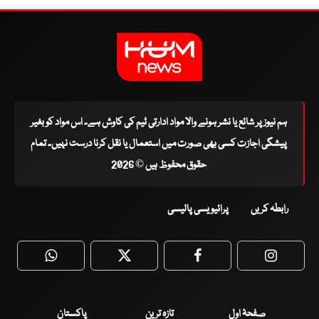
ہم نیوز پر شائع یا نشر ہونے والا مواد ادارتی ٹیم کی کاوش ہے۔ اس مواد کو بغیر
پیشگی اجازت کسی بھی صورت میں استعمال یا نقل کرنا درست نہیں۔ تمام
حقوق محفوظ ہیں © 2026
رابطہ کریں
پرائیویسی پالیسی
WhatsApp
Twitter
Facebook
Faceboo
صفحۂ اول
تازہ ترین
پاکستان