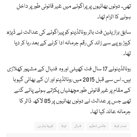
تھی۔ دونوں بھائیوں پر پراگوئے میں غیر قانونی طور پر داخل
ہونے کا الزام تھا۔
سابق برازیلین فٹ بالر رونالڈینو کو پیراگوئے کی عدالت نے ڈیڑھ
کروڑ روپے سے زائد کی رقم جرمانہ ادا کرنے کے بعد رہا کر دیا
تھا۔
رونالڈینونے 17 سال فٹ کھیلی اور وہ فٹبال کے مشہور کھلاڑی
ہیں۔ اس سے قبل 2015 میں رونالڈینو اور ان کے بھائی گیوبا
کے مقام پر غیر قانونی طور مچھلیاں پکڑتے ہوئے پائے گئے
تھے جس پر عدالت نے دونوں بھائیوں پر 85 لاکھ ڈالر کا
جرمانہ عائد کیا تھا۔
صدر فیفا
عالمی تنظیم
فٹبال
فیفا
کورونا وائرس