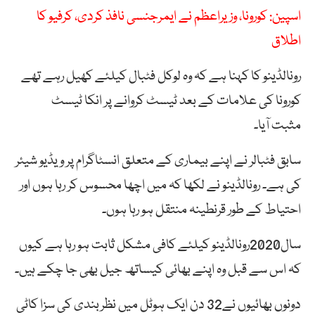
اسپین: کورونا، وزیراعظم نے ایمرجنسی نافذ کردی، کرفیو کا
اطلاق
رونالڈینو کا کہنا ہے کہ وہ لوکل فٹبال کیلئے کھیل رہے تھے
کورونا کی علامات کے بعد ٹیسٹ کروانے پر انکا ٹیسٹ
مثبت آیا۔
سابق فٹبالر نے اپنے بیماری کے متعلق انسٹاگرام پر ویڈیو شیئر
کی ہے۔ رونالڈینو نے لکھا کہ میں اچھا محسوس کر رہا ہوں اور
احتیاط کے طور قرنطینہ منتقل ہو رہا ہوں۔
سال2020رونالڈینو کیلئے کافی مشکل ثابت ہو رہا ہے کیوں
کہ اس سے قبل وہ اپنے بھائی کیساتھ جیل بھی جا چکے ہیں۔
دونوں بھائیوں نے32 دن ایک ہوٹل میں نظربندی کی سزا کاٹی