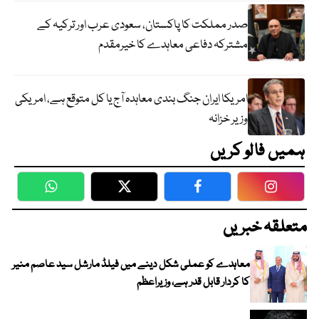
صدر مملکت کا پاکستان، سعودی عرب اور ترکیہ کے
مشترکہ دفاعی معاہدے کا خیرمقدم
امریکا ایران جنگ بندی معاہدہ آج یا کل متوقع ہے، امریکی
وزیر خزانہ
ہمیں فالو کریں
WhatsApp
Twitter
Facebook
Faceboo
متعلقہ خبریں
معاہدے کو عملی شکل دینے میں فیلڈ مارشل سید عاصم منیر
کا کردار قابل قدر ہے، وزیراعظم