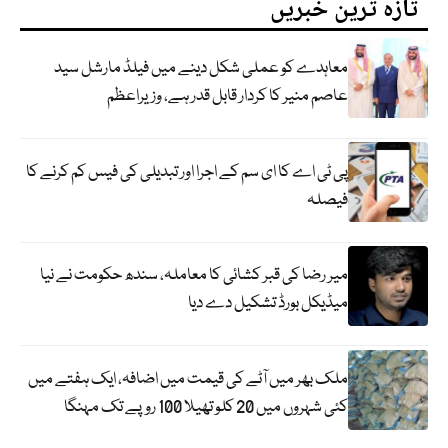
تازہ ترین خبریں
معاہدے کو عملی شکل دینے میں فیلڈ مارشل سید
عاصم منیر کا کردار قابل قدر ہے، وزیراعظم
پی ٹی اے کا ای سم کے اجرا اور تبدیلی کی فیس کم کرنے کا
فیصلہ
میر رضا کی قبر کشائی کا معاملہ، سندھ حکومت نے نیا
میڈیکل بورڈ تشکیل دے دیا
ملک بھر میں آٹے کی قیمت میں اضافہ، ایک ہفتے میں
کئی شہروں میں 20 کلو تھیلا 100 روپے تک مہنگا