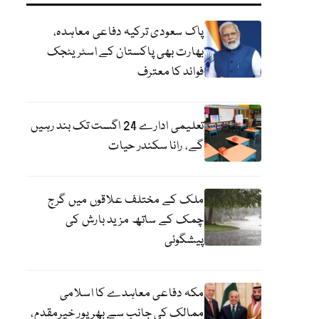
پاک سعودی ترکیہ دفاعی معاہدہ،
بھارت بھی پاکستان کے اسٹریٹجک
فوائد کا معترف
تعلیمی ادارے 24 اگست تک بند رہیں
گے، رانا سکندر حیات
ملک کے مختلف علاقوں میں گرج
چمک کے ساتھ مزید بارش کی
پیشگوئی
مکہ دفاعی معاہدے کا اسلامی
ممالک کی جانب سے بھرپور خیرمقدم،