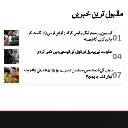
مقبول ترین خبریں
کیریبین پریمیئر لیگ ، قومی کرکٹرز کو این او سی 19 اگست کو
01
جاری کرنے کا فیصلہ
حکومت نے پیٹرول اور ڈیزل کی قیمتوں میں کمی کر دی
04
سونے کی قیمت میں مسلسل تیسرے روز بڑا اضافہ ، فی تولہ ریٹ
07
کہاں تک جا پہنچا؟