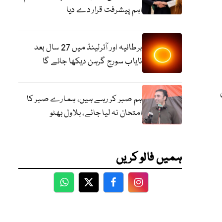
اہم پیشرفت قرار دے دیا
برطانیہ اور آئرلینڈ میں 27 سال بعد
نایاب سورج گرہن دیکھا جائے گا
ہم صبر کر رہے ہیں، ہمارے صبر کا
امتحان نہ لیا جائے، بلاول بھٹو
ہمیں فالو کریں
WhatsApp
Twitter
Facebook
Facebook