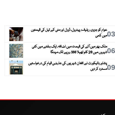
عوام کو جزوی ریلیف، پیٹرول، ڈیزل اور مٹی کے تیل کی قیمتوں
0
میں کمی
ملک بھر میں آٹے کی قیمت میں اضافہ، ایک ہفتے میں کئی
0
شہروں میں 20 کلو تھیلا 100 روپے تک مہنگا
پشاور ہائیکورٹ نے افغان شہریوں کی عارضی قیام کی درخواستیں
0
مسترد کر دیں