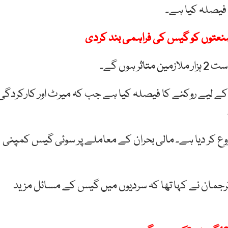
عتوں کو گیس کی فراہمی بند کردی
وں گے۔
 انتظامیہ نے ملازمین کی ترقیاں بھی 3 سال کے لیے روکنے کا فیصلہ کیا ہے جب کہ میرٹ اور کارکردگی
وع کر دیا ہے۔ مالی بحران کے معاملے پر سوئی گیس کمپنی
جمان نے کہا تھا کہ سردیوں میں گیس کے مسائل مزید