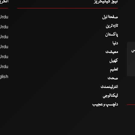
نیوز کیٹیگریز
انگر
صفحۂ اول
Urdu
تازہ ترین
Urdu
پاکستان
Urdu
دنیا
Urdu
اس
معیشت
Urdu
کھیل
Urdu
تعلیم
lish
صحت
انٹرٹینمنٹ
ٹیکنالوجی
دلچسپ و عجیب