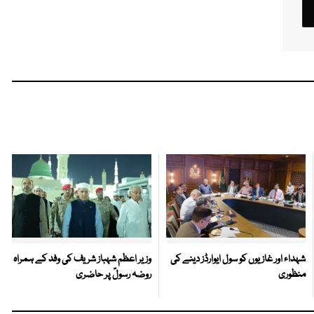
شہداء اور غازیوں کو سول ایوارڈز دینے کی
وزیر اعظم شہباز شریف کی وفد کے ہمراہ
منظوری
روضہ رسولؐ پر حاضری