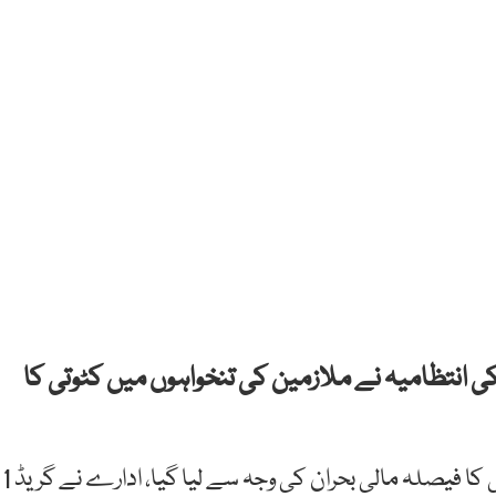
انتظامیہ نے ملازمین کی تنخواہوں میں کٹوتی کا
ذرائع ہم نیوز کے مطابق ملازمین کی تنخواہوں میں کٹوتی کا فیصلہ مالی بحران کی وجہ سے لیا گیا، ادارے نے گریڈ 1