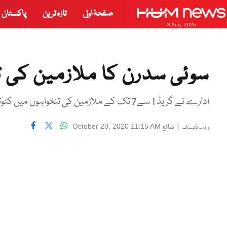
صفحۂ اول
تازہ ترین
پاکستان
8 Aug, 2026
سوئی سدرن کا ملازمین کی ت
ادارے نے گریڈ 1 سے7 تک کے ملازمین کی تنخواہوں میں کٹوتی کرنےکا فیصلہ کیا ہے
|
شائع
October 20, 2020 11:15 AM
ویب ڈیسک