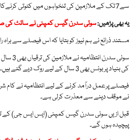
سے7 تک کے ملازمین کی تنخواہوں میں کٹوتی کرنےکا فیصلہ کیا ہے۔
یہ بھی پڑھیں:
سوئی سدرن گیس کمپنی نے سائٹ کی صن
مستند ذرائع نے ہم نیوز کو بتایا کہ اس فیصلے سے براہ راست 2 ہزار ملازمین متاثر ہ
سوئی سدرن
کی بنیاد پر بونس بھی 3 سال کے لیے روک دیے گئے ہیں۔
فیصلے پرعمل درآمد کرنے کے لیے انتظامیہ نے کام شر
نے موقف دینے سے معذرت کرلی ہے۔
قبل ازیں سوئی سدرن گیس کمپنی (ایس ایس جی) کے تر
پیچیدہ ہوں گے۔