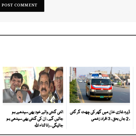
ڈیرہ غازی خان میں گھر کی چھت گر گئی
الٹی گنتی والے خود بھی سیدھے ہو
، 2 جاں بحق ، 3 افراد زخمی
جائیں گے ، ان کی گنتی بھی سیدھی ہو
جائیگی ، رانا ثناء اللہ