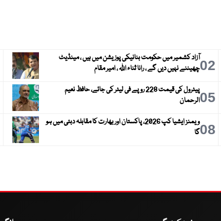
آزاد کشمیر میں حکومت بنانیکی پوزیشن میں ہیں ، مینڈیٹ
3
02
چھیننے نہیں دیں گے ، رانا ثناء اللہ ، امیر مقام
پیٹرول کی قیمت 228 روپے فی لیٹر کی جائے، حافظ نعیم
6
05
الرحمان
ویمنز ایشیا کپ 2026، پاکستان اور بھارت کا مقابلہ دبئی میں ہو
9
08
گا