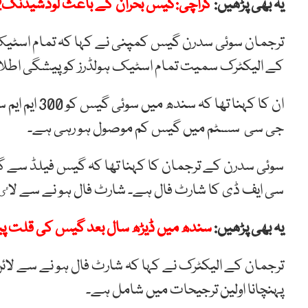
یہ بھی پڑھیں:
کراچی:گیس بحران کے باعث لوڈشیڈنگ12گھنٹے تک پہنچ گئی
ترجمان سوئی سدرن گیس کمپنی نے کہا کہ تمام اسٹیک 
کے الیکٹرک سمیت تمام اسٹیک ہولڈرز کو پیشگی اطل
ان کا کہنا ت
جی سی سسٹم میں گیس کم موصول ہو رہی ہے۔
سی ایف ڈی کا شارٹ فال ہے۔
شارٹ
فال
ہو
نے
سے
لاٸ
یہ بھی پڑھیں:
سندھ میں ڈیڑھ سال بعد گیس کی قلت پی
ترجمان کے الیکٹرک نے کہا کہ شارٹ فال ہو نے سے لائ
پہنچانا اولین ترجیحات میں شامل ہے۔