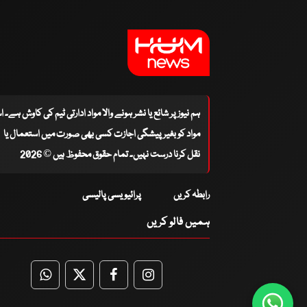
ہم نیوز پر شائع یا نشر ہونے والا مواد ادارتی ٹیم کی کاوش ہے۔ 
مواد کو بغیر پیشگی اجازت کسی بھی صورت میں استعمال یا
نقل کرنا درست نہیں۔ تمام حقوق محفوظ ہیں © 2026
رابطہ کریں
پرائیویسی پالیسی
ہمیں فالو کریں
WhatsApp
Twitter
Facebook
Facebook