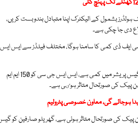
ہولڈرز بشمول کے الیکٹرک اپنا متبادل بندوبست کریں،
اع دی جا چکی ہے۔
ھا کہ سندھ میں سوئی گیس کو 300 ایم ایم سی ایف ڈی کمی کا سامنا ہوگا، مختلف فیلڈز سے ایس ايس
سوئی سدرن کے ترجمان کا کہنا تھا کہ گیس فیلڈ سے گیس پریشر میں کمی ہے، ایس ایس جی سی کو 150 ایم ایم
ن
پیک
کی
صورتحال
متاثر
ہوٸی
ہے۔
دا ہوجائے گی، معاون خصوصی پٹرولیم
ن پیک کی صورتحال متاثر ہوئی ہے، گھریلو صارفین کو گیس