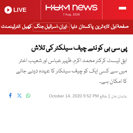
LIVE
7 Aug, 2026
صفحۂ اول
تازہ ترین
پاکستان
دنیا
ایران-اسرائیل جنگ
کھیل
انٹرٹینمنٹ
پی سی بی کو نئے چیف سیلکٹر کی تلاش
ابق ٹیسٹ کرکٹر محمد اکرم، ظہیر عباس اور شعیب اختر
میں سے کسی ایک کو چیف سیلکٹر کا عہدہ دیئے جانے
کا امکان ہے۔
|
شائع
October 14, 2020 9:52 PM
عثمان خان