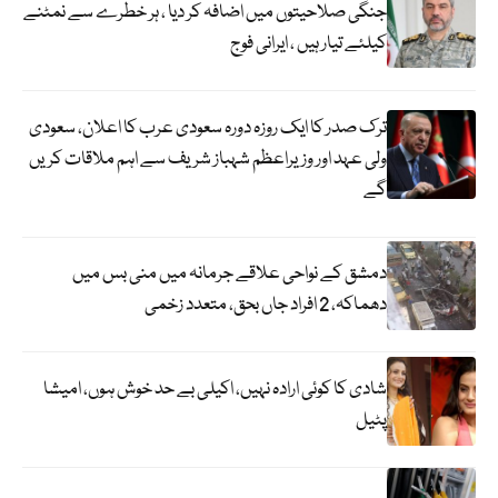
جنگی صلاحیتوں میں اضافہ کر دیا ، ہر خطرے سے نمٹنے
کیلئے تیار ہیں ، ایرانی فوج
ترک صدر کا ایک روزہ دورہ سعودی عرب کا اعلان، سعودی
ولی عہد اور وزیراعظم شہباز شریف سے اہم ملاقات کریں
گے
دمشق کے نواحی علاقے جرمانہ میں منی بس میں
دھماکہ، 2 افراد جاں بحق، متعدد زخمی
شادی کا کوئی ارادہ نہیں، اکیلی بے حد خوش ہوں، امیشا
پٹیل