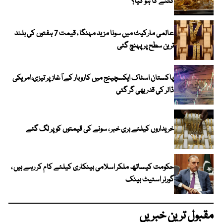
کتنے کا ہو گیا؟
عالمی مارکیٹ میں سونا مزید مہنگا ، قیمت 7 ہفتوں کی بلند
ترین سطح پر پہنچ گئی
پاکستان اسٹاک ایکسچینج میں کاروبار کے آغاز پر تیزی،امریکی
ڈالر کی قدر بھی گر گئی
خریداروں کیلئے بری خبر ، سونے کی قیمتوں کو پر لگ گئے
حکومت کیساتھ ملکر اسلامی بینکاری کیلئے کام کر رہے ہیں ،
گورنر اسٹیٹ بینک
مقبول ترین خبریں