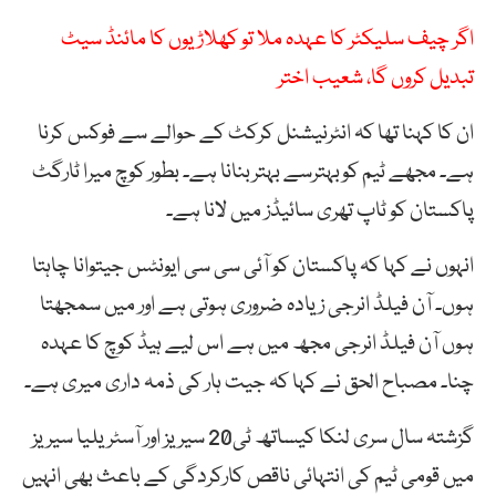
اگر چیف سلیکٹر کا عہدہ ملا تو کھلاڑیوں کا مائنڈ سیٹ
تبدیل کروں گا، شعیب اختر
ان کا کہنا تھا کہ انٹرنیشنل کرکٹ کے حوالے سے فوکس کرنا
ہے۔ مجھے ٹیم کوبہترسے بہتربنانا ہے۔ بطور کوچ میرا ٹارگٹ
پاکستان کو ٹاپ تھری سائیڈز میں لانا ہے۔
انہوں نے کہا کہ پاکستان کو آئی سی سی ایونٹس جیتوانا چاہتا
ہوں۔ آن فیلڈ انرجی زیادہ ضروری ہوتی ہے اور میں سمجھتا
ہوں آن فیلڈ انرجی مجھ میں ہے اس لیے ہیڈ کوچ کا عہدہ
چنا۔ مصباح الحق نے کہا کہ جیت ہار کی ذمہ داری میری ہے۔
گزشتہ سال سری لنکا کیساتھ ٹی20 سیریز اور آسٹریلیا سیریز
میں قومی ٹیم کی انتہائی ناقص کارکردگی کے باعث بھی انہیں