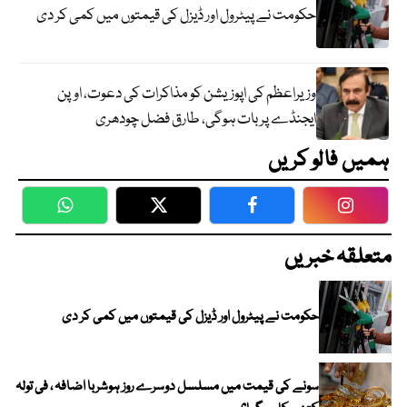
حکومت نے پیٹرول اور ڈیزل کی قیمتوں میں کمی کر دی
وزیراعظم کی اپوزیشن کو مذاکرات کی دعوت، اوپن
ایجنڈے پر بات ہوگی، طارق فضل چودھری
ہمیں فالو کریں
WhatsApp
Twitter
Facebook
Faceboo
متعلقہ خبریں
حکومت نے پیٹرول اور ڈیزل کی قیمتوں میں کمی کر دی
سونے کی قیمت میں مسلسل دوسرے روز ہوشربا اضافہ ، فی تولہ