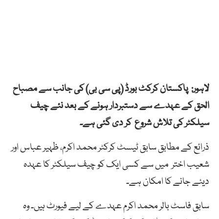
لاہور: پاکستان کرکٹ بورڈ (پی سی بی) کی جانب سے مصباح
الحق کے عہدے سے دستبردار ہونے کے بعد نئے چیف
سیلکٹر کی تلاش شروع کر دی گئی ہے۔
ذرائع کے مطابق سابق ٹیسٹ کرکٹر محمد اکرم، ظہیر عباس اور
شعیب اختر میں سے کسی ایک کو چیف سیلکٹر کا عہدہ
دیئے جانے کا امکان ہے۔
سابق فاسٹ بالر محمد اکرم عہدے کے لیے فیورٹ ہیں۔ وہ