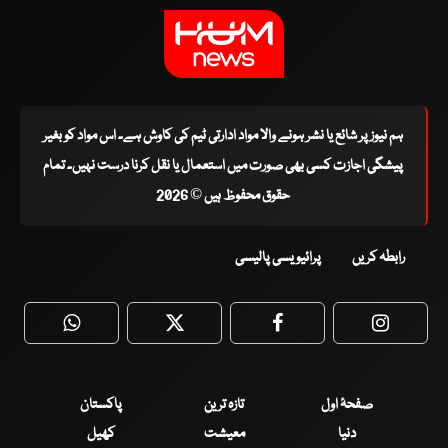
ہم نیوز پر شائع یا نشر ہونے والا مواد ادارتی ٹیم کی کاوش ہے۔ اس مواد کو بغیر
پیشگی اجازت کسی بھی صورت میں استعمال یا نقل کرنا درست نہیں۔ تمام
حقوق محفوظ ہیں © 2026
رابطہ کریں
پرائیویسی پالیسی
WhatsApp
Twitter
Facebook
Faceboo
صفحۂ اول
تازہ ترین
پاکستان
دنیا
معیشت
کھیل