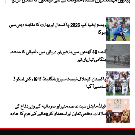
پیٹرول مہنگا، ڈیزل سستا، حکومت نے نئی قیمتوں کا اعلان کر دیا
پنج
ویمنز ایشیا کپ 2026، پاکستان اور بھارت کا مقابلہ دبئی میں
ہو گا
آئندہ 48 گھنٹوں میں بارشوں اور دریاؤں میں طغیانی کا خدشہ،
ہنگامی تیاریاں تیز
پاکستان کیخلاف ٹیسٹ سیریز ، انگلینڈ کا 16 رکنی اسکواڈ
سامنے آ گیا
فیلڈ مارشل سید عاصم منیر اور صومالیہ کے وزیر دفاع کی
ملاقات، دفاعی تعاون اور استعدادِ کار بڑھانے کے عزم کا اعادہ