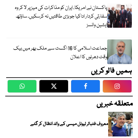
پاکستان نے امریکا، ایران کو مذاکرات کی میز پر لا کر وہ
سفارتی کردار اداکیا جو بڑی طاقتیں نہ کرسکیں، ساؤتھ
ایشین وائسز
جماعت اسلامی کا 16 اگست سے ملک بھر میں بیک
وقت دھرنوں کا اعلان
ہمیں فالو کریں
WhatsApp
Twitter
Facebook
Faceboo
متعلقہ خبریں
معروف فٹبالر لیونل میسی کے والد انتقال کر گئے