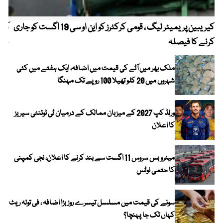
کیریبین پریمیئر لیگ ، قومی کرکٹرز کو این او سی 19 اگست کو جاری
آز
کرنے کا فیصلہ
چھی
ملک بھر میں آٹے کی قیمت میں اضافہ، ایک ہفتے میں کئی
شہروں میں 20 کلو تھیلا 100 روپے تک مہنگا
ورلڈ کپ 2027 کے میزبان ممالک کے درمیان ٹی ٹوئنٹی سیریز
کا اعلان
میٹرو بس سروس 11 اگست سے بند کرنے کا اعلان، نجی کمپنی
کا حتمی نوٹس
سونے کی قیمت میں مسلسل تیسرے روز بڑا اضافہ ، فی تولہ ریٹ
کہاں تک جا پہنچا؟