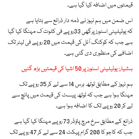
قیمتوں میں اضافہ کیا گیا ہے۔
اس ضمن میں ہم نیوز نے ذمہ دار ذرائع سے بتایا ہے
کہ یوٹیلیٹی اسٹورزپرگھی 33روپے فی کلوت ک مہنگا کیا گیا
ہے جب کہ کوکنگ آئل کی قیمت میں 20 روپے فی لیٹر تک
اضافے کی منظوری دی گئی ہے۔
ہشیار: یوٹیلیٹی اسٹورز پر 50 اشیا کی قیمتیں بڑھ گئیں
ہم نیوز کے مطابق ٹوتھ برس 14 سے لے کر 35 روپے تک
مہنگا ہوا ہے جب کہ ٹوتھ پیسٹ کی قیمت میں پانچ سے
لے کر 20 روپے تک کا اضافہ ہوا ہے۔
ذرائع کے مطابق سرخ مرچ پاؤڈر 73 روپے مہنگا کیا گیا ہے
جب کہ کاجو کا 200 گرام پیکٹ 24 سے لے کر 47 روپے تک