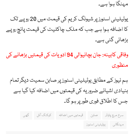
مہنگا ہوا ہے۔
یوٹیلیٹی اسٹورز پر شیونگ کریم کی قیمت میں 20 روپے تک
کا اضافہ ہوا ہے جب کہ ملک چاکلیٹ کی قیمت پانچ روپے
بڑھائی گئی ہے۔
وفاقی کابینہ: جان بچانیوالی 94 ادویات کی قیمتیں بڑھانے کی
منظوری
ہم نیوز کے مطابق یوٹیلیٹی اسٹورز پر صابن سمیت دیگر تمام
بنیادی اشیائے ضروریہ کی قیمتوں میں اضافہ کیا گیا ہے
جس کا اطلاق فوری طورپر ہو گا۔
سرخ مرچ پاؤڈر
صابن
قیمتوں میں اضافہ
کوکنگ آئل
گھی
مہنگائی
یوٹیلیٹی اسٹورز