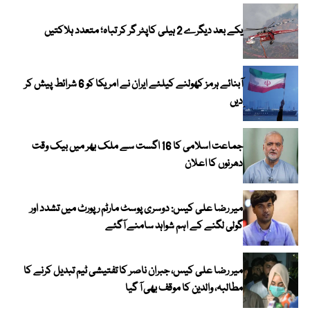
یکے بعد دیگرے 2 ہیلی کاپٹر گر کر تباہ؛ متعدد ہلاکتیں
آبنائے ہرمز کھولنے کیلئے ایران نے امریکا کو 6 شرائط پیش کر
دیں
جماعت اسلامی کا 16 اگست سے ملک بھر میں بیک وقت
دھرنوں کا اعلان
میر رضا علی کیس: دوسری پوسٹ مارٹم رپورٹ میں تشدد اور
گولی لگنے کے اہم شواہد سامنے آگئے
میر رضا علی کیس، جبران ناصر کا تفتیشی ٹیم تبدیل کرنے کا
مطالبہ، والدین کا موقف بھی آ گیا