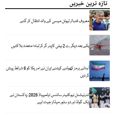
تازہ ترین خبریں
معروف فٹبالر لیونل میسی کے والد انتقال کر گئے
یکے بعد دیگرے 2 ہیلی کاپٹر گر کر تباہ؛ متعدد ہلاکتیں
آبنائے ہرمز کھولنے کیلئے ایران نے امریکا کو 6 شرائط پیش
کر دیں
انٹرنیشنل نیوکلیئر سائنس اولمپیاڈ 2026، پاکستان نے
ایک گولڈ اور دو سلور میڈلز جیت لیے