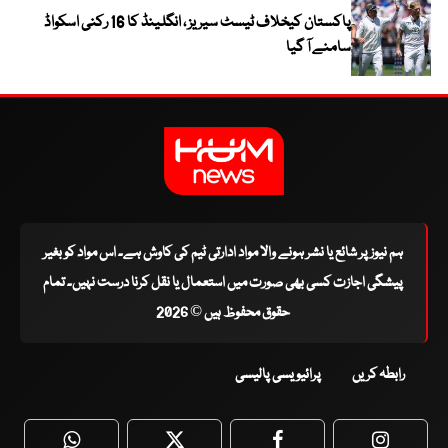
پاکستان کیخلاف ٹیسٹ سیریز ، انگلینڈ کا 16 رکنی اسکواڈ
سامنے آ گیا
ہم نیوز پر شائع یا نشر ہونے والا مواد ادارتی ٹیم کی کاوش ہے۔ اس مواد کو بغیر
پیشگی اجازت کسی بھی صورت میں استعمال یا نقل کرنا درست نہیں۔ تمام
حقوق محفوظ ہیں © 2026
رابطہ کریں
پرائیویسی پالیسی