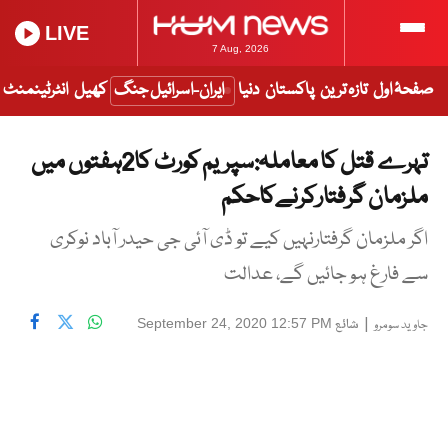
LIVE
7 Aug, 2026
صفحۂ اول
تازہ ترین
پاکستان
دنیا
ایران-اسرائیل جنگ
کھیل
انٹرٹینمنٹ
تہرے قتل کا معاملہ:سپریم کورٹ کا2ہفتوں میں
ملزمان گرفتارکرنےکاحکم
اگر ملزمان گرفتارنہیں کیے تو ڈی آئی جی حیدر آباد نوکری
سے فارغ ہو جائیں گے، عدالت
|
شائع
September 24, 2020 12:57 PM
جاوید سومرو