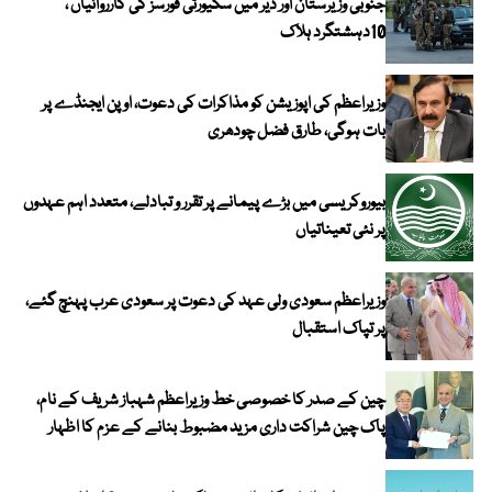
جنوبی وزیرستان اور دیر میں سکیورٹی فورسز کی کارروائیاں ،
10دہشتگرد ہلاک
وزیراعظم کی اپوزیشن کو مذاکرات کی دعوت، اوپن ایجنڈے پر
بات ہوگی، طارق فضل چودھری
بیوروکریسی میں بڑے پیمانے پر تقرر و تبادلے، متعدد اہم عہدوں
پر نئی تعیناتیاں
وزیراعظم سعودی ولی عہد کی دعوت پر سعودی عرب پہنچ گئے،
پر تپاک استقبال
چین کے صدر کا خصوصی خط وزیراعظم شہباز شریف کے نام،
پاک چین شراکت داری مزید مضبوط بنانے کے عزم کا اظہار