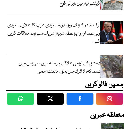
کیلئے تیار ہیں ، ایرانی فوج
ترک صدر کا ایک روزہ دورہ سعودی عرب کا اعلان، سعودی
ولی عہد اور وزیراعظم شہباز شریف سے اہم ملاقات کریں
گے
دمشق کے نواحی علاقے جرمانہ میں منی بس میں
دھماکہ، 2 افراد جاں بحق، متعدد زخمی
ہمیں فالو کریں
WhatsApp
Twitter
Facebook
Faceboo
متعلقہ خبریں