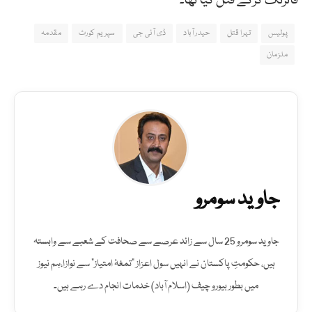
فائرنگ کرکے قتل کیا تھا۔
پولیس
تہرا قتل
حیدر آباد
ڈی آئی جی
سپریم کورٹ
مقدمہ
ملزمان
جاوید سومرو
جاوید سومرو 25 سال سے زائد عرصے سے صحافت کے شعبے سے وابستہ
ہیں، حکومتِ پاکستان نے انہیں سول اعزاز "تمغۂ امتیاز" سے نوازا،ہم نیوز
میں بطور بیورو چیف (اسلام آباد) خدمات انجام دے رہے ہیں۔