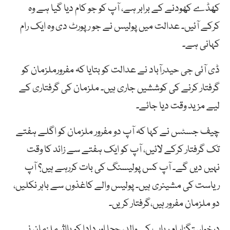
کھڈے کھودنے کے برابر ہے، آپ کو جو کام دیا گیا ہے وہ
کرکے آئیں۔ عدالت میں پولیس نے جو رپورٹ دی وہ ایک رام
کہانی ہے۔
ڈی آئی جی حیدرآباد نے عدالت کو بتایا کہ مفرورملزمان کو
گرفتار کرنے کی کوششیں جاری ہیں۔ ملزمان کی گرفتاری کے
لیے مزید وقت دیا جائے۔
چیف جسٹس نے کہا کہ آپ دو مفرور ملزمان کو اگلے ہفتے
تک گرفتار کرکے لائیں، آپ کو ایک ہفتے سے زائد کا وقت
نہیں دیں گے۔ آپ کس پولیسنگ کی بات کررہے ہیں؟ آپ
ریاست کی مشینری ہیں۔ پولیس والے کاغذوں سے باہر نکلیں،
دو ملزمان مفرور ہیں،گرفتار کریں۔
درخواستگزار ام رباب کے والد، چچا اور دادا کو بااثر ملزمان نے