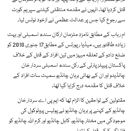
قتل کردیا تھا۔ انہوں نے مقدمہ منتقلی کیلئے سپریم کورٹ
سے رجوع کیا جس پر عدالت عظمیٰ نے ازخود نوٹس لیا۔
ام رباب کے مطابق نامزد ملزمان ارکان سندھ اسمبلی اور بہت
زیادہ طاقتور ہیں۔ میڈیا رپورٹس کے مطابق17 جنوری 2018 کو
ضلع دادو کے تعلقہ میہڑ میں تین افراد کے قتل کے خلاف
پاکستان پیپلزپارٹی کے رکن سندھ اسمبلی سردار خان
چانڈیدو اور ان کے بھائی برہان چانڈیو سمیت سات افراد کے
خلاف قتل کا مقدمہ درج کرایا گیا تھا۔
مقتولین کے لواحقین کا الزام تھا کہ ایم پی اے سردار خان
چانڈیو کے کہنے پر برہان چانڈیو نے پولیس پروٹوکول کی
موجودگی میں مختار چانڈیو، کابل چانڈیو اور کرم اللہ چانڈیو کو