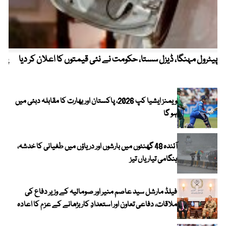
پیٹرول مہنگا، ڈیزل سستا، حکومت نے نئی قیمتوں کا اعلان کر دیا
پنج
ویمنز ایشیا کپ 2026، پاکستان اور بھارت کا مقابلہ دبئی میں
ہو گا
آئندہ 48 گھنٹوں میں بارشوں اور دریاؤں میں طغیانی کا خدشہ،
ہنگامی تیاریاں تیز
فیلڈ مارشل سید عاصم منیر اور صومالیہ کے وزیر دفاع کی
ملاقات، دفاعی تعاون اور استعدادِ کار بڑھانے کے عزم کا اعادہ