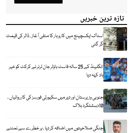
تازہ ترین خبریں
اسٹاک ایکسچینج میں کاروبار کا منفی آغاز ، ڈالر کی قیمت
گر گئی
انگلینڈ کے 25 سالہ فاسٹ باؤلر جان ٹرنر نے کرکٹ کو خیر
باد کہہ دیا
جنوبی وزیرستان اور دیر میں سکیورٹی فورسز کی کارروائیاں ،
10دہشتگرد ہلاک
جنگی صلاحیتوں میں اضافہ کر دیا ، ہر خطرے سے نمٹنے