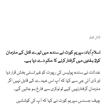
فائل فوٹو
اسلام آباد: سپریم کورٹ نے سندھ میں تہرے قتل کے ملزمان
کو2 ہفتوں میں گرفتار کرنے کا حکم دے دیا ہے۔
عدالت نے سندھ پولیس کی رپورٹ کو غیر تسلی بخش قرار دیا
اور ڈی آئی جی سے کہا کہ آپ اس عہدے کے قابل نہیں اگر
ملزمان گرفتارنہیں کیے تو نوکری سے فارغ ہو جائیں گے۔
چیف جسٹس سپریم کورٹ نے کہا کہ آپ کی کوششیں