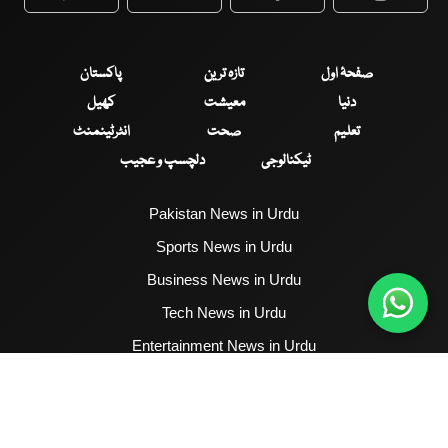
WhatsApp
Twitter
Facebook
Faceboo
صفحۂ اول
تازہ ترین
پاکستان
دنیا
معیشت
کھیل
تعلیم
صحت
انٹرٹینمنٹ
ٹیکنالوجی
دلچسپ و عجیب
Pakistan News in Urdu
Sports News in Urdu
Business News in Urdu
Tech News in Urdu
Entertainment News in Urdu
Health News in Urdu
Hum News English