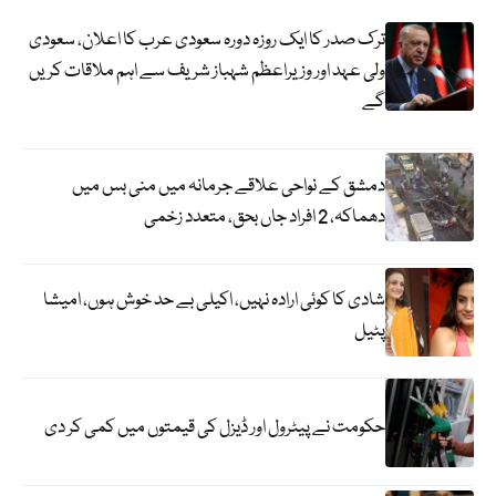
ترک صدر کا ایک روزہ دورہ سعودی عرب کا اعلان، سعودی
ولی عہد اور وزیراعظم شہباز شریف سے اہم ملاقات کریں
گے
دمشق کے نواحی علاقے جرمانہ میں منی بس میں
دھماکہ، 2 افراد جاں بحق، متعدد زخمی
شادی کا کوئی ارادہ نہیں، اکیلی بے حد خوش ہوں، امیشا
پٹیل
حکومت نے پیٹرول اور ڈیزل کی قیمتوں میں کمی کر دی