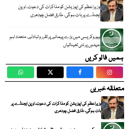
وزیراعظم کی اپوزیشن کو مذاکرات کی دعوت، اوپن
ایجنڈے پر بات ہوگی، طارق فضل چودھری
بیوروکریسی میں بڑے پیمانے پر تقرر و تبادلے، متعدد اہم
عہدوں پر نئی تعیناتیاں
ہمیں فالو کریں
WhatsApp
Twitter
Facebook
Faceboo
متعلقہ خبریں
وزیراعظم کی اپوزیشن کو مذاکرات کی دعوت، اوپن ایجنڈے پر
بات ہوگی، طارق فضل چودھری