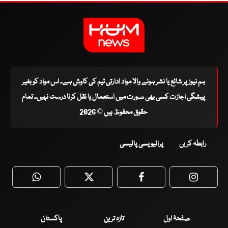
ہم نیوز پر شائع یا نشر ہونے والا مواد ادارتی ٹیم کی کاوش ہے۔ اس مواد کو بغیر
پیشگی اجازت کسی بھی صورت میں استعمال یا نقل کرنا درست نہیں۔ تمام
حقوق محفوظ ہیں © 2026
رابطہ کریں
پرائیویسی پالیسی
WhatsApp
Twitter
Facebook
Faceboo
صفحۂ اول
تازہ ترین
پاکستان