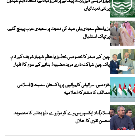
بیوروکریسی میں بڑے پیمانے پر تقرر و تبادلے، متعدد اہم عہدوں
پر نئی تعیناتیاں
وزیراعظم سعودی ولی عہد کی دعوت پر سعودی عرب پہنچ گئے،
پر تپاک استقبال
چین کے صدر کا خصوصی خط وزیراعظم شہباز شریف کے نام،
پاک چین شراکت داری مزید مضبوط بنانے کے عزم کا اظہار
غزہ میں اسرائیلی کارروائیوں پر پاکستان سمیت 8 اسلامی
ممالک کا مشترکہ اعلامیہ
اسلام آباد ایکسپریس وے کو موٹروے طرز بنانے کا منصوبہ،
محسن نقوی کا اعلان