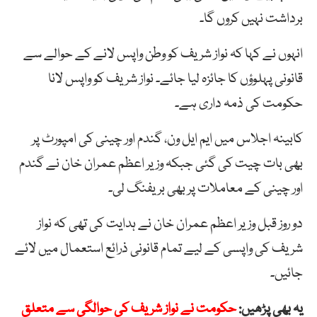
برداشت نہیں کروں گا۔
انہوں نے کہا کہ نواز شریف کو وطن واپس لانے کے حوالے سے
قانونی پہلوؤں کا جائزہ لیا جائے۔ نواز شریف کو واپس لانا
حکومت کی ذمہ داری ہے۔
کابینہ اجلاس میں ایم ایل ون، گندم اور چینی کی امپورٹ پر
بھی بات چیت کی گئی جبکہ وزیر اعظم عمران خان نے گندم
اور چینی کے معاملات پر بھی بریفنگ لی۔
دو روز قبل وزیر اعظم عمران خان نے ہدایت کی تھی کہ نواز
شریف کی واپسی کے لیے تمام قانونی ذرائع استعمال میں لائے
جائیں۔
یہ بھی پڑھیں:
حکومت نے نواز شریف کی حوالگی سے متعلق