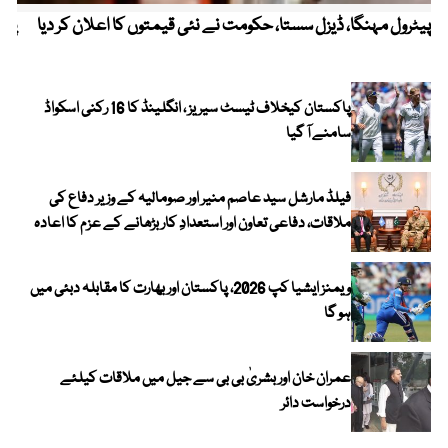
پیٹرول مہنگا، ڈیزل سستا، حکومت نے نئی قیمتوں کا اعلان کر دیا
پنج
پاکستان کیخلاف ٹیسٹ سیریز ، انگلینڈ کا 16 رکنی اسکواڈ
سامنے آ گیا
فیلڈ مارشل سید عاصم منیر اور صومالیہ کے وزیر دفاع کی
ملاقات، دفاعی تعاون اور استعدادِ کار بڑھانے کے عزم کا اعادہ
ویمنز ایشیا کپ 2026، پاکستان اور بھارت کا مقابلہ دبئی میں
ہو گا
عمران خان اور بشریٰ بی بی سے جیل میں ملاقات کیلئے
درخواست دائر