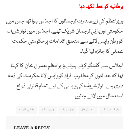
برطانیہ کو خط لکھ دیا
وزیراعظم کی زیرصدارت ترجمانوں کا اجلاس ہوا تھا جس میں
حکومتی اور پارٹی ترجمان شریک تھے۔ اجلاس میں نواز شریف
کو وطن واپس لانے سے متعلق اقدامات پرحکومتی حکمت
عملی کا جائزہ لیا گیا۔
اجلاس سے گفتگو کرتے ہوئے وزیراعظم عمران خان کا کہنا
تھا کہ عدالتوں کو مطلوب افراد کو واپس لانا حکومت کی ذمہ
داری ہے۔ نواز شریف کی واپسی کے لیے تمام قانونی ذرائع
استعمال میں لائے جائیں۔
بلیک میلنگ
عمران خان
نواز شریف
وزیر اعظم
وفاقی کابینہ
LEAVE A REPLY