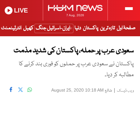
LIVE
7 Aug, 2026
صفحۂ اول
تازہ ترین
پاکستان
دنیا
ایران-اسرائیل جنگ
کھیل
انٹرٹینمنٹ
سعودی عرب پر حملہ، پاکستان کی شدید مذمت
پاکستان نے سعودی عرب پر حملوں کو فوری بند کرنے کا
مطالبہ کر دیا۔
|
شائع
August 25, 2020 10:18 AM
ویب ڈیسک