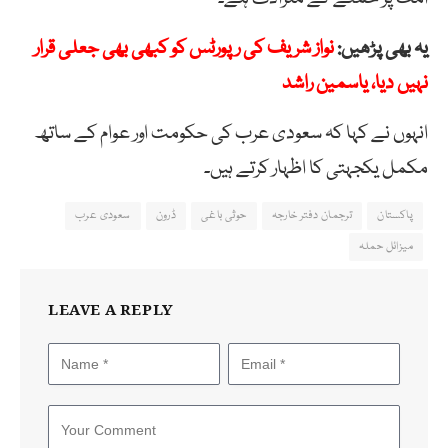
یہ بھی پڑھیں:
نواز شریف کی رپورٹس کو کبھی بھی جعلی قرار
نہیں دیا، یاسمین راشد
انہوں نے کہا کہ سعودی عرب کی حکومت اور عوام کے ساتھ
مکمل یکجہتی کا اظہار کرتے ہیں۔
پاکستان
ترجمان دفتر خارجہ
حوثی باغی
ڈرون
سعودی عرب
میزائل حملہ
LEAVE A REPLY