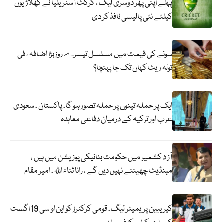
پہلے اپنی پھر دوسری لیگ ، کرکٹ آسٹریلیا نے کھلاڑیوں
کیلئے نئی پالیسی نافذ کر دی
سونے کی قیمت میں مسلسل تیسرے روز بڑا اضافہ ، فی
تولہ ریٹ کہاں تک جا پہنچا؟
ایک پر حملہ تینوں پر حملہ تصور ہو گا، پاکستان ، سعودی
عرب اور ترکیہ کے درمیان دفاعی معاہدہ
آزاد کشمیر میں حکومت بنانیکی پوزیشن میں ہیں ،
مینڈیٹ چھیننے نہیں دیں گے ، رانا ثناء اللہ ، امیر مقام
کیریبین پریمیئر لیگ ، قومی کرکٹرز کو این او سی 19 اگست