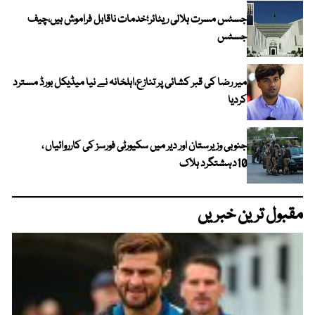
جسٹس مسرت ہلالی ریٹائر؛خدمات ناقابل فراموش ہیں،چیف
جسٹس
میر رضا کی قبر کشائی پر تنازع،اہلخانہ نے نیا میڈیکل بورڈ مسترد
کردیا
جنوبی وزیرستان اور دیر میں سکیورٹی فورسز کی کارروائیاں ،
10دہشتگرد ہلاک
مقبول ترین خبریں