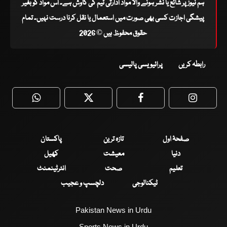
ہم نیوز پر شائع یا نشر ہونے والا مواد ادارتی ٹیم کی کاوش ہے۔ اس مواد کو بغیر
پیشگی اجازت کسی بھی صورت میں استعمال یا نقل کرنا درست نہیں۔ تمام
حقوق محفوظ ہیں © 2026
رابطہ کریں
پرائیویسی پالیسی
WhatsApp
Twitter
Facebook
Faceboo
صفحۂ اول
تازہ ترین
پاکستان
دنیا
معیشت
کھیل
تعلیم
صحت
انٹرٹینمنٹ
ٹیکنالوجی
دلچسپ و عجیب
Pakistan News in Urdu
Sports News in Urdu