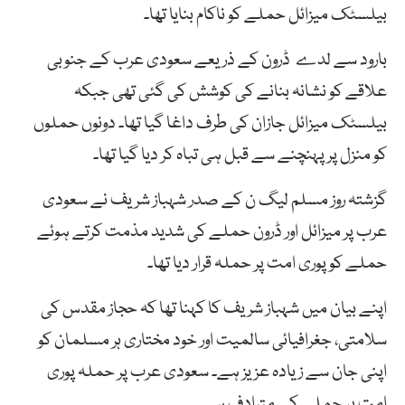
بیلسٹک میزائل حملے کو ناکام بنایا تھا۔
بارود سے لدے ڈرون کے ذریعے سعودی عرب کے جنوبی
علاقے کو نشانہ بنانے کی کوشش کی گئی تھی جبکہ
بیلسٹک میزائل جازان کی طرف داغا گیا تھا۔ دونوں حملوں
کو منزل پر پہنچنے سے قبل ہی تباہ کر دیا گیا تھا۔
گزشتہ روز مسلم لیگ ن کے صدر شہباز شریف نے سعودی
عرب پر میزائل اور ڈرون حملے کی شدید مذمت کرتے ہوئے
حملے کو پوری امت پر حملہ قرار دیا تھا۔
اپنے بیان میں شہباز شریف کا کہنا تھا کہ حجاز مقدس کی
سلامتی، جغرافیائی سالمیت اور خود مختاری ہر مسلمان کو
اپنی جان سے زیادہ عزیز ہے۔ سعودی عرب پر حملہ پوری
امت پر حملے کے مترادف ہے۔