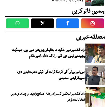
کو جاری کرنے کا فیصلہ
ہمیں فالو کریں
WhatsApp
Twitter
Facebook
Faceboo
متعلقہ خبریں
آزاد کشمیر میں حکومت بنانیکی پوزیشن میں ہیں ، مینڈیٹ
چھیننے نہیں دیں گے ، رانا ثناء اللہ ، امیر مقام
میں نے پی ٹی آئی کومذاکرات کی کوئی دعوت نہیں دی،
اسپیکرقومی اسمبلی
آزاد کشمیرالیکشن تیسرا مرحلہ؛ضلع پونچھ اور پلندری میں
انتخابات مؤخر