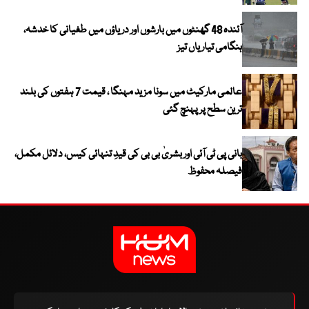
آئندہ 48 گھنٹوں میں بارشوں اور دریاؤں میں طغیانی کا خدشہ،
ہنگامی تیاریاں تیز
عالمی مارکیٹ میں سونا مزید مہنگا ، قیمت 7 ہفتوں کی بلند
ترین سطح پر پہنچ گئی
بانی پی ٹی آئی اور بشریٰ بی بی کی قیدِ تنہائی کیس، دلائل مکمل،
فیصلہ محفوظ