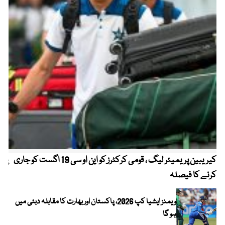
کیریبین پریمیئر لیگ ، قومی کرکٹرز کو این او سی 19 اگست کو جاری
پیٹ
کرنے کا فیصلہ
ویمنز ایشیا کپ 2026، پاکستان اور بھارت کا مقابلہ دبئی میں
ہو گا